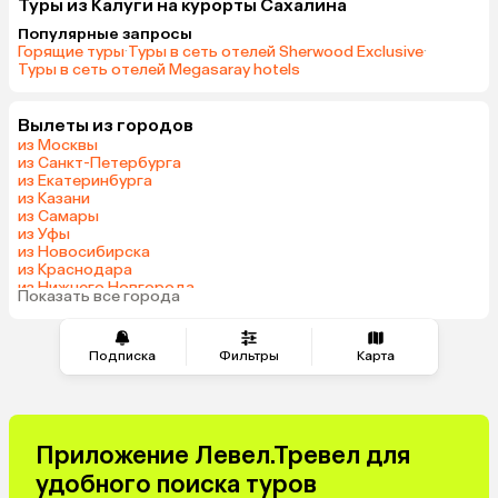
Туры из Калуги на курорты Сахалина
Популярные запросы
Горящие туры
·
Туры в сеть отелей Sherwood Exclusive
·
Туры в сеть отелей Megasaray hotels
Вылеты из городов
из Москвы
из Санкт-Петербурга
из Екатеринбурга
из Казани
из Самары
из Уфы
из Новосибирска
из Краснодара
из Нижнего Новгорода
Показать все города
из Перми
Подписка
Фильтры
Карта
Приложение Левел.Тревел для
удобного поиска туров