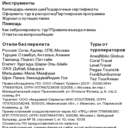
Инструменты
Календарь низких цен
Подарочные сертификаты
Оформить тур в рассрочку
Партнерская программа
Журнал о путешествиях
Помощь
Как забронировать тур?
Правила въезда и визы
Ответы на вопросы
Акции
Отели без перелета
Туры от
туроператоров
Россия:
Сочи,
Адлер,
СПб,
Москва
Турция:
Стамбул,
Анталья,
Алания
Anex
Biblio Globus
Таиланд:
Пхукет,
Паттайя
Coral Travel
Египет:
Хургада,
Шарм-Эль-Шейх
Level.Travel
ОАЭ:
Дубай,
Шарджа
Pegas Touristik
Мальдивы:
Мале,
Маафуши
Fun&Sun
Sunmar
Шри-Ланка:
Хиккадува
Индия:
Гоа
Tez Tour
Алеан
Правообладатель ПО: ООО «Левел Тревел» (2011 - 2026) ИНН
7716697924, ОГРН 1117746723808 123056, г. Москва, вн.тер.г.
Муниципальный округ Пресненский, ул. Юлиуса Фучика, д.6, стр.2,
помещ.6Ч
Турагент: ООО «Академия Сервиса» ИНН 3702175896, ОГРН
1173702008248, 153000, Ивановская обл., г. Иваново, ул. Парижской
Коммуны, д. ЗА
Прием платежей осуществляется через АО «ПРЦ» ИНН 7718696387,
КПП 771701001, ОГРН 1087746411741, 129085, Москва г, Звёздный
бульвар, дом № 19, строение 1, эт. 10, пом. 1009
Стоимость ПО предоставляется по запросу
Вся информация, размещённая на сайте, носит информационный