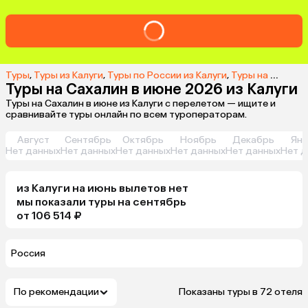
Туры
,
Туры из Калуги
,
Туры по России из Калуги
,
Туры на Сахалин из Калуги
Туры на Сахалин в июне 2026 из Калуги
Туры на Сахалин в июне из Калуги с перелетом — ищите и
сравнивайте туры онлайн по всем туроператорам.
Август
Сентябрь
Октябрь
Ноябрь
Декабрь
Янв
Нет данных
Нет данных
Нет данных
Нет данных
Нет данных
Нет д
из
Калуги
на июнь
вылетов нет
мы показали туры
на
сентябрь
от 106 514 ₽
Россия
По рекомендации
Показаны туры в 72 отеля