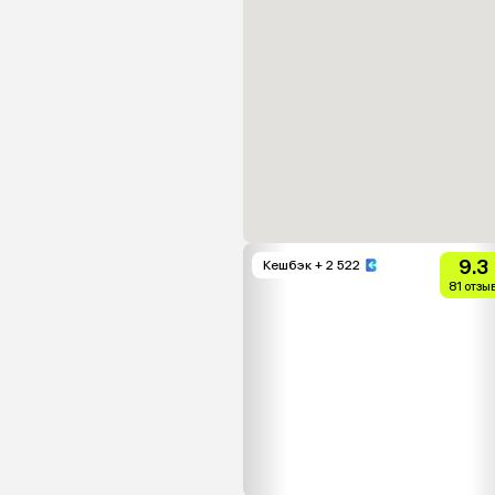
9.3
Кешбэк
+ 2 522
81 отзы