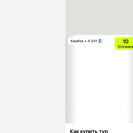
10
Кешбэк
+ 4 331
13 отзыво
Как купить тур