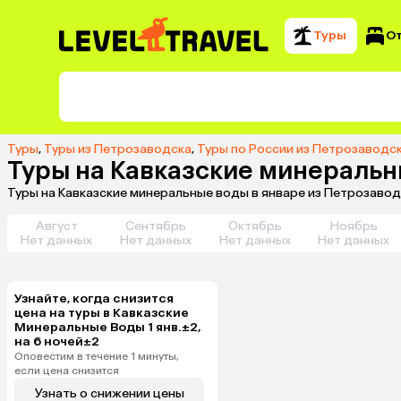
Туры
О
Туры
,
Туры из Петрозаводска
,
Туры по России из Петрозаводс
Туры на Кавказские минеральн
Туры на Кавказские минеральные воды в январе из Петрозавод
Август
Сентябрь
Октябрь
Ноябрь
Нет данных
Нет данных
Нет данных
Нет данных
Узнайте, когда снизится
цена на туры в Кавказские
Минеральные Воды 1 янв.±2,
на 6 ночей±2
Оповестим в течение 1 минуты,
если цена снизится
Узнать о снижении цены