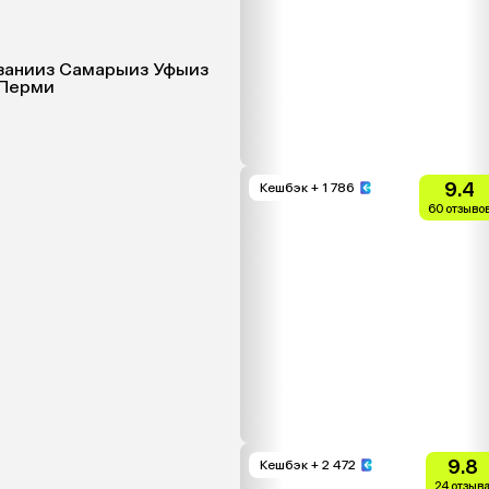
зани
из Самары
из Уфы
из
 Перми
9.4
Кешбэк
+ 1 786
60 отзыво
9.8
Кешбэк
+ 2 472
24 отзыв