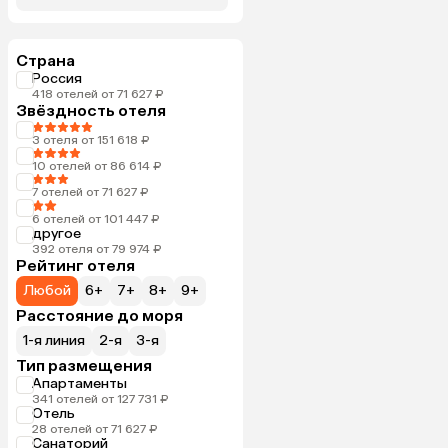
Страна
Россия
418 отелей от 71 627 ₽
Звёздность отеля
3 отеля от 151 618 ₽
10 отелей от 86 614 ₽
7 отелей от 71 627 ₽
6 отелей от 101 447 ₽
другое
392 отеля от 79 974 ₽
Рейтинг отеля
Любой
6+
7+
8+
9+
Расстояние до моря
1-я линия
2-я
3-я
Тип размещения
Апартаменты
341 отелей от 127 731 ₽
Отель
28 отелей от 71 627 ₽
Санаторий