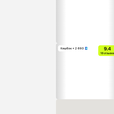
9.4
Кешбэк
+ 2 693
18 отзыво