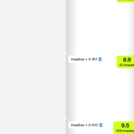
8.9
Кешбэк
+ 3 167
42 отзыв
9.5
Кешбэк
+ 3 410
109 отзыво