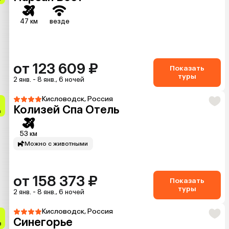
47 км
везде
от 123 609 ₽
Показать
туры
2 янв. - 8 янв., 6 ночей
Кисловодск, Россия
Колизей Спа Отель
а
53 км
Можно с животными
от 158 373 ₽
Показать
туры
2 янв. - 8 янв., 6 ночей
Кисловодск, Россия
Синегорье
в