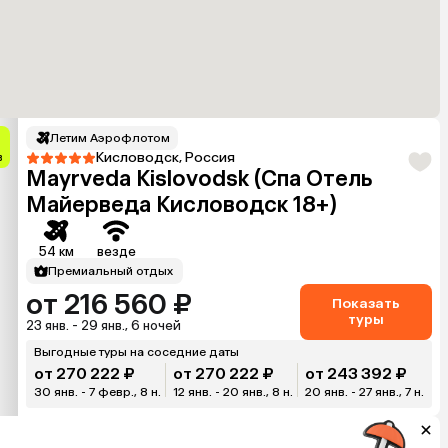
Летим Аэрофлотом
Кисловодск, Россия
в
Mayrveda Kislovodsk (Спа Отель
Майерведа Кисловодск 18+)
54 км
везде
Премиальный отдых
от 216 560 ₽
Показать
туры
23 янв. - 29 янв., 6 ночей
Выгодные туры на соседние даты
от 270 222 ₽
от 270 222 ₽
от 243 392 ₽
30 янв. - 7 февр., 8 н.
12 янв. - 20 янв., 8 н.
20 янв. - 27 янв., 7 н.