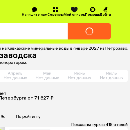
Напишите нам
Сервисы
Мой список
Помощь
Войти
 на Кавказские минеральные воды в январе 2027 из Петрозаво
озаводска
уроператорам.
Апрель
Май
Июнь
Июль
Нет данных
Нет данных
Нет данных
Нет данных
нет
Петербурга
от 71 627 ₽
По рейтингу
Показаны туры в 418 отелей