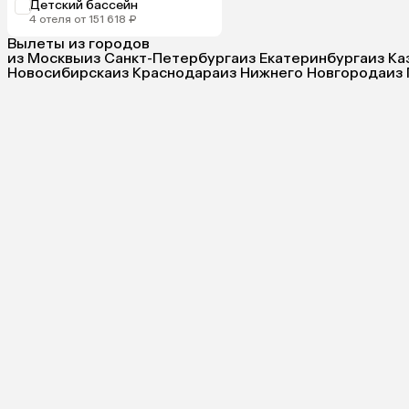
Детский бассейн
4 отеля от 151 618 ₽
Вылеты из городов
из Москвы
из Санкт-Петербурга
из Екатеринбурга
из Ка
Новосибирска
из Краснодара
из Нижнего Новгорода
из