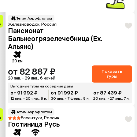
Летим Аэрофлотом
Железноводск, Россия
в
Пансионат
Бальнеогрязелечебница (Ex.
Альянс)
20 км
от 82 887 ₽
Показать
туры
23 янв. - 29 янв., 6 ночей
Выгодные туры на соседние даты
от 91 992 ₽
от 91 992 ₽
от 87 439 ₽
12 янв. - 20 янв., 8 н.
30 янв. - 7 февр., 8 н.
20 янв. - 27 янв., 7 н.
Летим Аэрофлотом
Ессентуки, Россия
в
Гостиница Русь