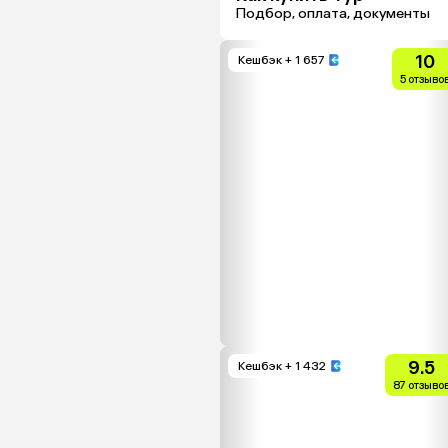
Подбор, оплата, документы
10
Кешбэк
+ 1 657
5 отзыво
9.5
Кешбэк
+ 1 432
87 отзыво