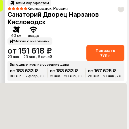
Летим Аэрофлотом
Кисловодск, Россия
а
Санаторий Дворец Нарзанов
Кисловодск
40 км
везде
Можно с животными
от 151 618 ₽
Показать
туры
23 янв. - 29 янв., 6 ночей
Выгодные туры на соседние даты
от 183 633 ₽
от 183 633 ₽
от 167 625 ₽
30 янв. - 7 февр., 8 н.
12 янв. - 20 янв., 8 н.
20 янв. - 27 янв., 7 н.