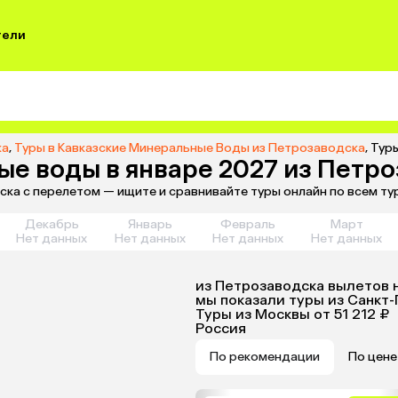
тели
ка
,
Туры в Кавказские Минеральные Воды из Петрозаводска
,
Туры
ые воды в январе 2027 из Петр
ска с перелетом — ищите и сравнивайте туры онлайн по всем т
Декабрь
Январь
Февраль
Март
Нет данных
Нет данных
Нет данных
Нет данных
из
Петрозаводска
вылетов 
мы показали туры
из
Санкт-
Туры из Москвы
от 51 212 ₽
Россия
По рекомендации
По цене