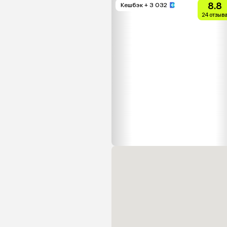
8.8
Кешбэк
+ 3 032
24 отзыв