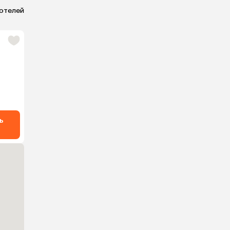
 отелей
ь