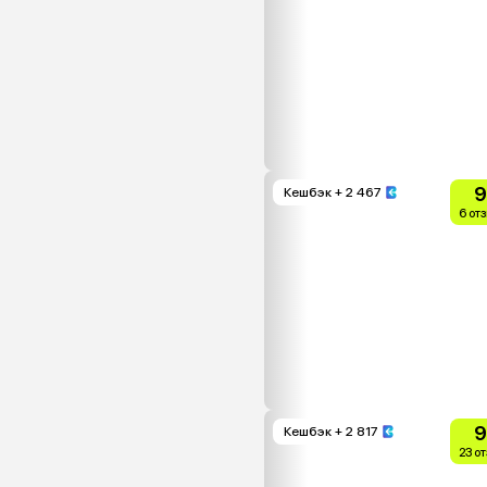
9
Кешбэк
+ 2 467
6 от
9
Кешбэк
+ 2 817
23 о