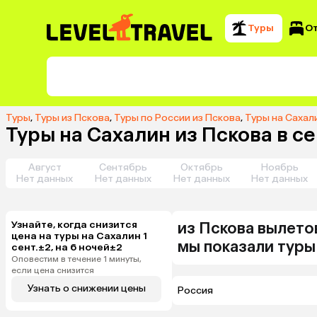
Туры
О
Туры
,
Туры из Пскова
,
Туры по России из Пскова
,
Туры на Сахал
Туры на Сахалин из Пскова в с
Август
Сентябрь
Октябрь
Ноябрь
Нет данных
Нет данных
Нет данных
Нет данных
Узнайте, когда снизится
из
Пскова
вылето
цена на туры на Сахалин 1
мы показали туры
сент.±2, на 6 ночей±2
Оповестим в течение 1 минуты,
если цена снизится
Узнать о снижении цены
Россия