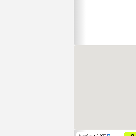
Кешбэк
+ 2 977