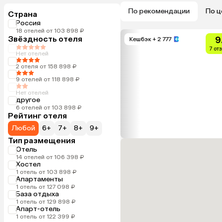
По рекомендации
По ц
Страна
Россия
18 отелей от 103 898 ₽
Звёздность отеля
9
Кешбэк
+ 2 777
7 от
Нет отелей
2 отеля от 158 898 ₽
9 отелей от 118 898 ₽
Нет отелей
другое
6 отелей от 103 898 ₽
Рейтинг отеля
Любой
6+
7+
8+
9+
Тип размещения
Отель
14 отелей от 106 398 ₽
Хостел
1 отель от 103 898 ₽
Апартаменты
1 отель от 127 098 ₽
База отдыха
1 отель от 129 898 ₽
Апарт-отель
1 отель от 122 399 ₽