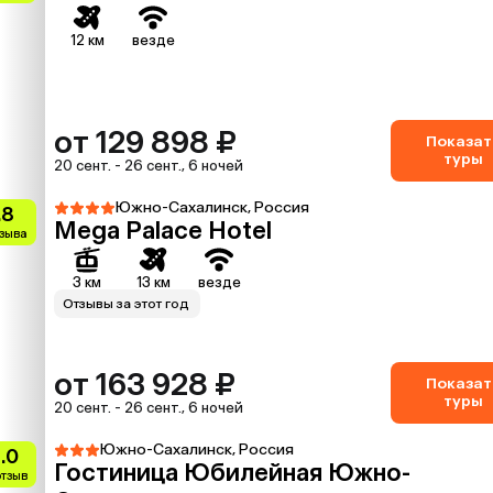
12 км
везде
от 129 898 ₽
Показат
туры
20 сент. - 26 сент., 6 ночей
Южно-Сахалинск, Россия
.8
Mega Palace Hotel
тзыва
3 км
13 км
везде
Отзывы за этот год
от 163 928 ₽
Показат
туры
20 сент. - 26 сент., 6 ночей
Южно-Сахалинск, Россия
.0
Гостиница Юбилейная Южно-
отзыв