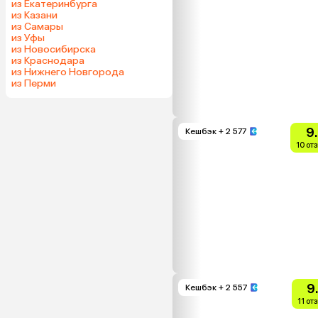
из Екатеринбурга
из Казани
из Самары
из Уфы
из Новосибирска
из Краснодара
из Нижнего Новгорода
из Перми
9
Кешбэк
+ 2 577
10 от
9
Кешбэк
+ 2 557
11 от