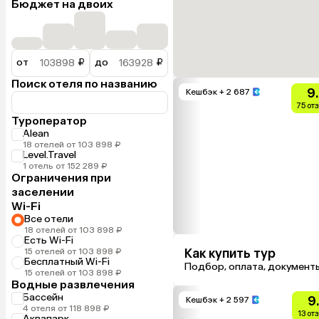
Бюджет на двоих
от
₽
до
₽
Поиск отеля по названию
9
Кешбэк
+ 2 687
75 от
Туроператор
Alean
18 отелей от 103 898 ₽
Level.Travel
1 отель от 152 289 ₽
Ограничения при
заселении
Wi-Fi
Все отели
18 отелей от 103 898 ₽
Есть Wi-Fi
Как купить тур
15 отелей от 103 898 ₽
Бесплатный Wi-Fi
Подбор, оплата, документ
15 отелей от 103 898 ₽
Водные развлечения
Бассейн
9
Кешбэк
+ 2 597
4 отеля от 118 898 ₽
13 от
Аквапарк