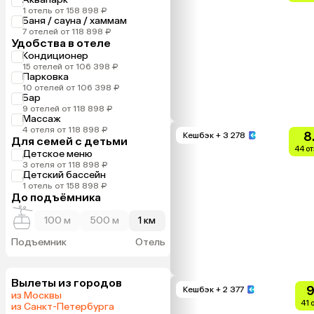
1 отель от 158 898 ₽
Баня / сауна / хаммам
7 отелей от 118 898 ₽
Удобства в отеле
Кондиционер
15 отелей от 106 398 ₽
Парковка
10 отелей от 106 398 ₽
Бар
9 отелей от 118 898 ₽
Массаж
4 отеля от 118 898 ₽
8
Кешбэк
+ 3 278
Для семей с детьми
44 о
Детское меню
3 отеля от 118 898 ₽
Детский бассейн
1 отель от 158 898 ₽
До подъёмника
100 м
500 м
1 км
Подъемник
Отель
Вылеты из городов
9
Кешбэк
+ 2 377
из Москвы
41 
из Санкт-Петербурга