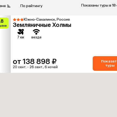
Показаны туры в 18
ене
По рейтингу
Южно-Сахалинск, Россия
.8
Земляничные Холмы
зывов
7 км
везде
от 138 898 ₽
Показат
туры
20 сент. - 26 сент., 6 ночей