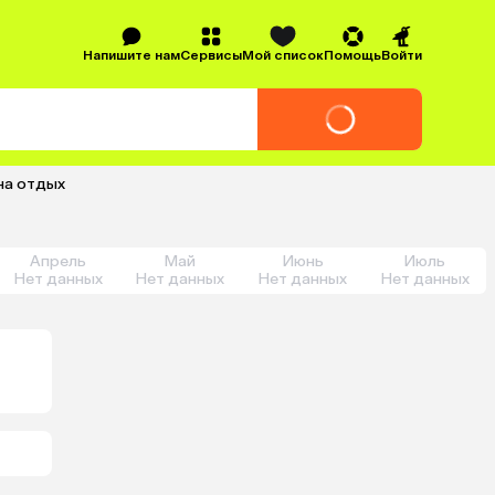
Напишите нам
Сервисы
Мой список
Помощь
Войти
 на отдых
Апрель
Май
Июнь
Июль
Нет данных
Нет данных
Нет данных
Нет данных