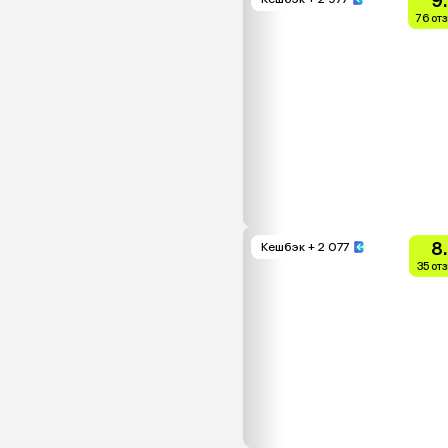
9
76 от
8
Кешбэк
+ 2 077
35 от