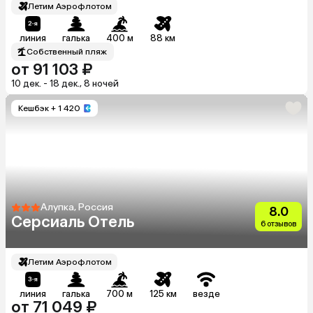
Летим Аэрофлотом
линия
галька
400 м
88 км
Собственный пляж
от 91 103 ₽
10 дек. - 18 дек., 8 ночей
Кешбэк
+ 1 420
Алупка, Россия
8.0
Серсиаль Отель
6 отзывов
Летим Аэрофлотом
линия
галька
700 м
125 км
везде
от 71 049 ₽