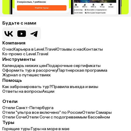
Будьте с нами
Компания
О нас
Карьера в Level.Travel
Отзывы о нас
Контакты
Ко-промо с Level.Travel
Инструменты
Календарь низких цен
Подарочные сертификаты
Оформить тур в рассрочку
Партнерская программа
Журнал о путешествиях
Помощь
Как забронировать тур?
Правила въезда и визы
Ответы на вопросы
Акции
Отели
Отели Санкт-Петербурга
Отели "ультра все включено" по России
Отели Самары
Отели Сочи
Отели Сочи с подогреваемым бассейном
Туры
Горящие туры
Туры на море в мае