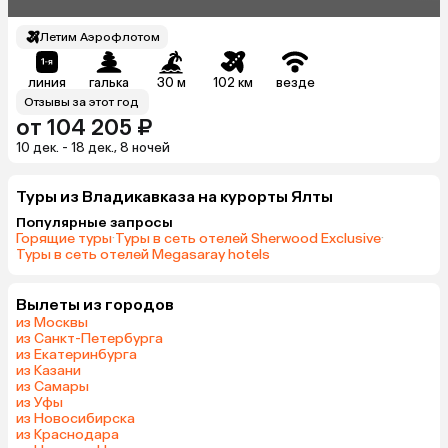
Летим Аэрофлотом
линия
галька
30 м
102 км
везде
Отзывы за этот год
от 104 205 ₽
10 дек. - 18 дек., 8 ночей
Туры из Владикавказа на курорты Ялты
Популярные запросы
Горящие туры
·
Туры в сеть отелей Sherwood Exclusive
·
Туры в сеть отелей Megasaray hotels
Вылеты из городов
из Москвы
из Санкт-Петербурга
из Екатеринбурга
из Казани
из Самары
из Уфы
из Новосибирска
из Краснодара