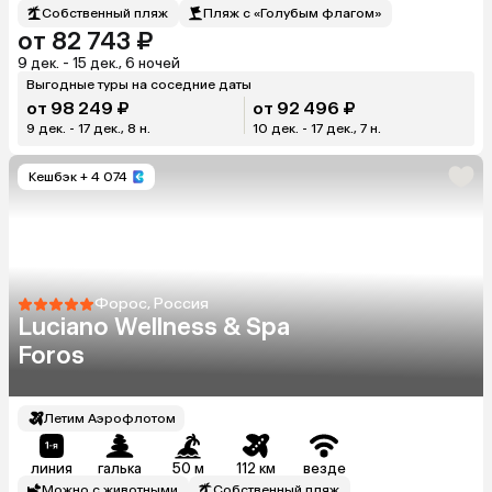
Собственный пляж
Пляж с «Голубым флагом»
от 82 743 ₽
9 дек. - 15 дек., 6 ночей
Выгодные туры на соседние даты
от 98 249 ₽
от 92 496 ₽
9 дек. - 17 дек., 8 н.
10 дек. - 17 дек., 7 н.
Кешбэк
+ 4 074
Форос, Россия
Luciano Wellness & Spa
Foros
Летим Аэрофлотом
линия
галька
50 м
112 км
везде
Можно с животными
Собственный пляж