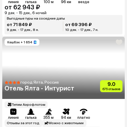
линия
галька
100 м
96 км
везде
от 62 943 ₽
9 дек. - 15 дек., 6 ночей
Выгодные туры на соседние даты
от 71 849 ₽
от 69 396 ₽
9 дек. - 17 дек., 8 н.
10 дек. - 17 дек., 7 н.
Кешбэк
+ 1 654
город Ялта, Россия
9.0
Отель Ялта - Интурист
675 отзывов
Летим Аэрофлотом
линия
галька
355 м
94 км
платно
Отзывы за этот год
Можно с животными