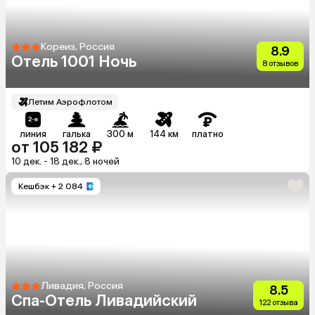
Кореиз, Россия
8.9
Отель 1001 Ночь
8 отзывов
Летим Аэрофлотом
линия
галька
300 м
144 км
платно
от 105 182 ₽
10 дек. - 18 дек., 8 ночей
Кешбэк
+ 2 084
Ливадия, Россия
8.5
Спа-Отель Ливадийский
122 отзыва