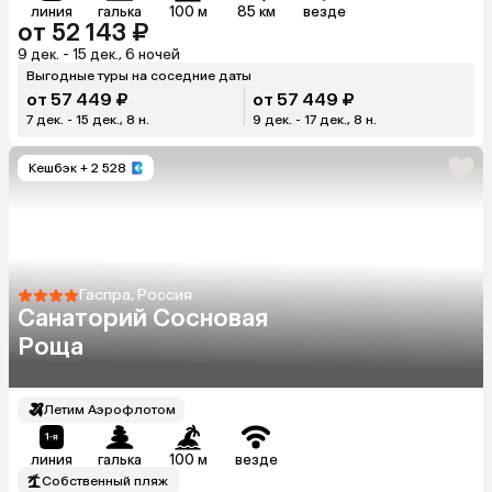
линия
галька
100 м
85 км
везде
от 52 143 ₽
9 дек. - 15 дек., 6 ночей
Выгодные туры на соседние даты
от 57 449 ₽
от 57 449 ₽
7 дек. - 15 дек., 8 н.
9 дек. - 17 дек., 8 н.
Кешбэк
+ 2 528
Гаспра, Россия
Санаторий Сосновая
Роща
Летим Аэрофлотом
линия
галька
100 м
везде
Собственный пляж