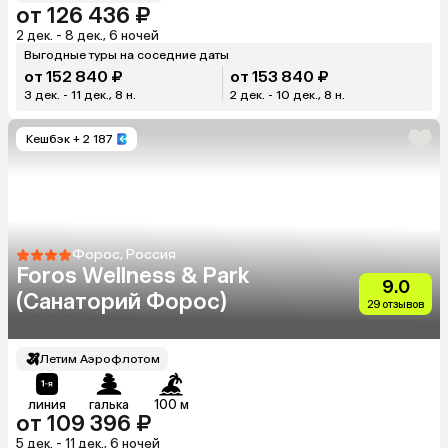
от 126 436 ₽
2 дек. - 8 дек., 6 ночей
Выгодные туры на соседние даты
от 152 840 ₽
от 153 840 ₽
3 дек. - 11 дек., 8 н.
2 дек. - 10 дек., 8 н.
Кешбэк
+ 2 187
Форос, Россия
Foros Wellness & Park
9.0
(Санаторий Форос)
29 отзывов
Летим Аэрофлотом
линия
галька
100 м
от 109 396 ₽
5 дек. - 11 дек., 6 ночей