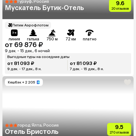
Гурзуф, Россия
9.6
Мускатель Бутик-Отель
20 отзывов
Летим Аэрофлотом
линия
галька
750 м
72 км
платно
от 69 876 ₽
9 дек. - 15 дек., 6 ночей
Выгодные туры на соседние даты
от 81 093 ₽
от 81 093 ₽
9 дек. - 17 дек., 8 н.
7 дек. - 15 дек., 8 н.
Кешбэк
+ 2 205
город Ялта, Россия
9.5
Отель Бристоль
270 отзывов