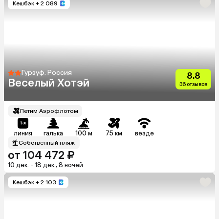
Кешбэк
+ 2 089
Гурзуф, Россия
8.8
Веселый Хотэй
36 отзывов
Летим Аэрофлотом
линия
галька
100 м
75 км
везде
Собственный пляж
от 104 472 ₽
10 дек. - 18 дек., 8 ночей
Кешбэк
+ 2 103