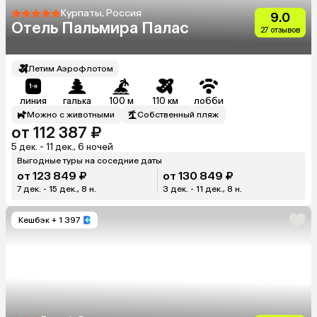
Курпаты, Россия
9.0
Отель Пальмира Палас
27 отзывов
Летим Аэрофлотом
линия
галька
100 м
110 км
лобби
Можно с животными
Собственный пляж
от 112 387 ₽
5 дек. - 11 дек., 6 ночей
Выгодные туры на соседние даты
от 123 849 ₽
от 130 849 ₽
7 дек. - 15 дек., 8 н.
3 дек. - 11 дек., 8 н.
Кешбэк
+ 1 397