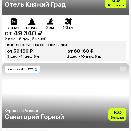
8.9
Отель Княжий Град
10 отзывов
линия
галька
2 км
113 км
от 49 340 ₽
2 дек. - 8 дек., 6 ночей
Выгодные туры на соседние даты
от 59 160 ₽
от 60 160 ₽
3 дек. - 11 дек., 8 н.
2 дек. - 10 дек., 8 н.
Кешбэк
+ 1 822
Курпаты, Россия
8.0
Санаторий Горный
3 отзыва