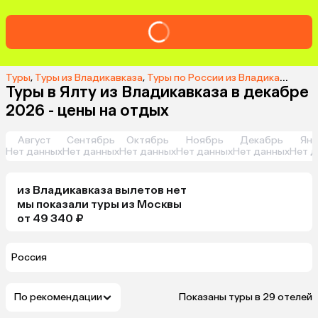
Туры
,
Туры из Владикавказа
,
Туры по России из Владикавказа
,
Т
Туры в Ялту из Владикавказа в декабре
2026 - цены на отдых
Август
Сентябрь
Октябрь
Ноябрь
Декабрь
Янв
Нет данных
Нет данных
Нет данных
Нет данных
Нет данных
Нет д
из
Владикавказа
вылетов нет
мы показали туры
из
Москвы
от 49 340 ₽
Россия
По рекомендации
Показаны туры в 29 отелей