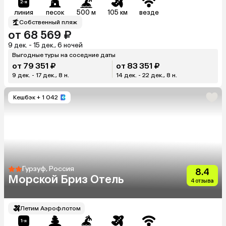
линия
песок
500 м
105 км
везде
Собственный пляж
от 68 569 ₽
9 дек. - 15 дек., 6 ночей
Выгодные туры на соседние даты
от 79 351 ₽
от 83 351 ₽
9 дек. - 17 дек., 8 н.
14 дек. - 22 дек., 8 н.
Кешбэк
+ 1 042
Гурзуф, Россия
8.4
Морской Бриз Отель
4 отзыва
Летим Аэрофлотом