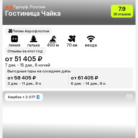
Гурзуф, Россия
7.9
Гостиница Чайка
35 отзывов
Летим Аэрофлотом
линия
галька
400 м
70 км
везде
Отзывы за этот год
от 51 405 ₽
7 дек. - 15 дек., 8 ночей
Выгодные туры на соседние даты
от 58 405 ₽
от 61 405 ₽
3 дек. - 11 дек., 8 н.
6 дек. - 14 дек., 8 н.
Кешбэк
+ 2 077