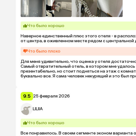
Что было хорошо
Наверное единственный плюс этого отеля - в располож
от центра, в оживленном месте рядом с центральной д
Что было плохо
Для меня удивительно, что оценка у отеля достаточно 
Самый отвратительный отель, в котором мне удалось 
презентабельно, но стоит подняться на этаж с комнат
буквально все. Я сама человек некурящий и это был пр
запахом не пропала , так как он присутствовал и там.
пропитано этим ужасным запахом. Сам номер оказался с
Все грязное, обшарпанное . На постельном белье были 
проводами от стены. Картина плачевная . Не рекоменд
9.5
25 февраля 2026
Я заплатила 6500 за три ночи, но честно говоря , если 
оставаться . Я сразу же съехала оттуда , на данный м
LILIIA
штраф за одну ночь, хотя это очень смешно. Считаю ,
на сайте совсем не попадают с реальностью
Что было хорошо
Все понравилось. В своем сегменте эконом варианта о