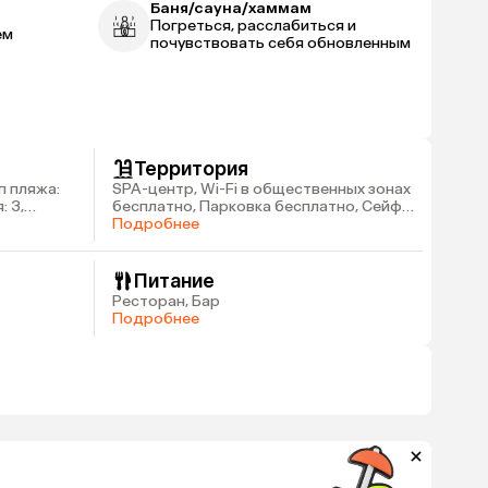
Баня/сауна/хаммам
Погреться, расслабиться и
ем
почувствовать себя обновленным
Территория
п пляжа:
SPA-центр, Wi-Fi в общественных зонах
: 3,
бесплатно, Парковка бесплатно, Сейф
на ресепшн платно
Подробнее
Питание
Ресторан, Бар
Подробнее