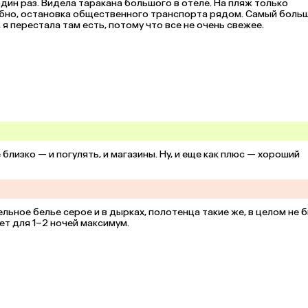
один раз. Видела таракана большого в отеле. На пляж только 
обно, остановка общественного транспорта рядом. Самый больш
я перестала там есть, потому что все не очень свежее.
лизко — и погулять, и магазины. Ну, и еще как плюс — хороший 
льное белье серое и в дырках, полотенца такие же, в целом не б
ет для 1–2 ночей максимум.