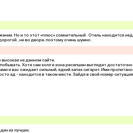
ении. Но и то этот «плюс» сомнительный . Отель находится нед
орогой , не во дворе, поэтому очень шумно .
высокая на данном сайте. 

побывать. Хотя сам холл и зона ресепшен выглядят достаточно 
ами и вас ожидает сильный, едкий запах сигарет. Ими пропитано 
осто ад - находится в таком месте. Зайдя в свой номер ситуация 
 Мне показалось, что даже постельное белье на моей кровати было
овсем не таким, как на фото , которые представлены на сайте. 
дырки и какие то чужие волосы. В ванне фен отходит вместе с 
ую данные отель к посещению. 

бы цена была даже 500 р за сутки , то я бы не согласилась там 
омент ожидаю возврат своих средств, но отель все равно взял с 
 что штрафовать нужно именно такие отели у которых заявленные
дин из лучших.