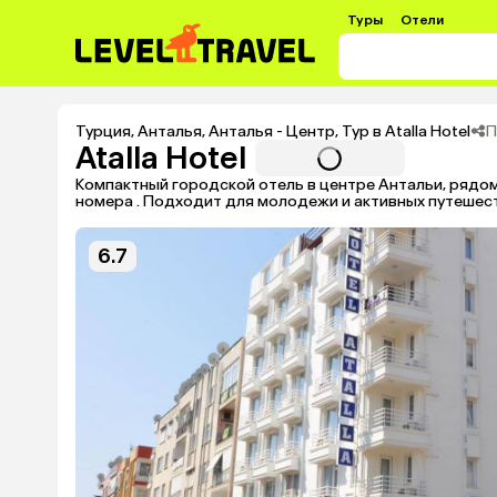
Туры
Отели
П
Турция
,
Анталья
,
Анталья - Центр
,
Тур в Atalla Hotel
Atalla Hotel
Компактный городской отель в центре Антальи, рядо
номера . Подходит для молодежи и активных путешес
6.7