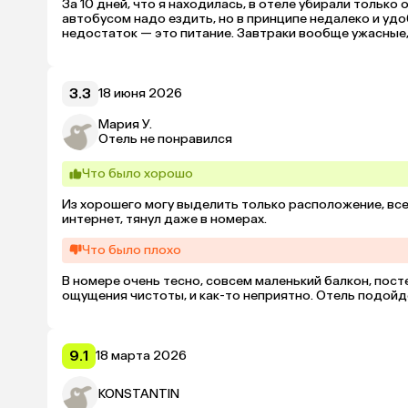
За 10 дней, что я находилась, в отеле убирали только 
автобусом надо ездить, но в принципе недалеко и уд
недостаток — это питание. Завтраки вообще ужасные, 
3.3
18 июня 2026
Мария У.
Отель не понравился
Что было хорошо
Из хорошего могу выделить только расположение, все б
интернет, тянул даже в номерах.
Что было плохо
В номере очень тесно, совсем маленький балкон, посте
ощущения чистоты, и как-то неприятно. Отель подойд
9.1
18 марта 2026
KONSTANTIN