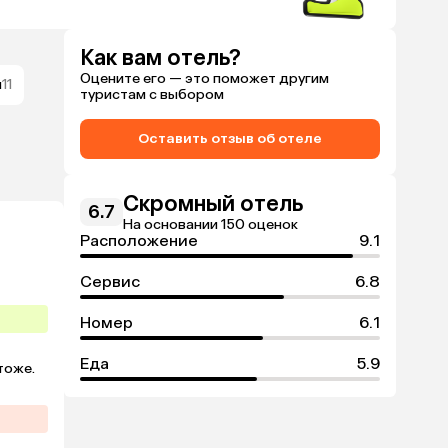
Как вам отель?
Оцените его — это поможет другим
я
11
туристам с выбором
Оставить отзыв об отеле
Скромный отель
6.7
На основании 150 оценок
Расположение
9.1
Сервис
6.8
Номер
6.1
Еда
5.9
оже. 