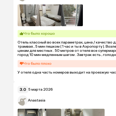
Что было хорошо
Отель классный во всех параметрах, цена / качество 
трамвая , 5 мин пешком ( 1 час и ты в Аэропорту ). Во
ценам для местных . 50 метров от отеля все супермар
город 10 мин медленным шагом . Завтрак есть , голод
Что было плохо
У отеля одна часть номеров выходит на проезжую час
3.0
5 марта 2026
Anastasia