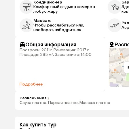
Кондиционер
Ба
Комфортный отдых в номере в
Зде
любую жару
кок
Массаж
Ряд
Чтобы расслабиться или,
Аэр
наоборот, взбодриться
Общая информация
Расп
Построен: 2011 г, Реновация: 2017 г,
Площадь: 385 м², Заселение с: 14:00
Подробнее
Развлечения
Сауна платно, Парная платно, Массаж платно
Как купить тур