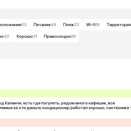
положение
53
Питание
48
Пляж
22
Wi-fi
16
Территори
но
40
Хорошо
31
Превосходно
19
Калеичи, есть где погулять, рядом много кафешек, вся 
емые за эти деньги, кондиционер работал хорошо, сантехника т