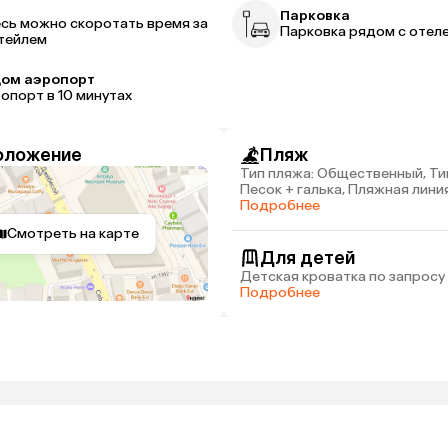
р
Парковка
сь можно скоротать время за
Парковка рядом с отел
тейлем
ом аэропорт
опорт в 10 минутах
оложение
Пляж
Тип пляжа: Общественный, Ти
Песок + галька, Пляжная линия
Расстояние до пляжа: 2 км
Подробнее
Смотреть на карте
Для детей
Детская кроватка по запросу
Подробнее