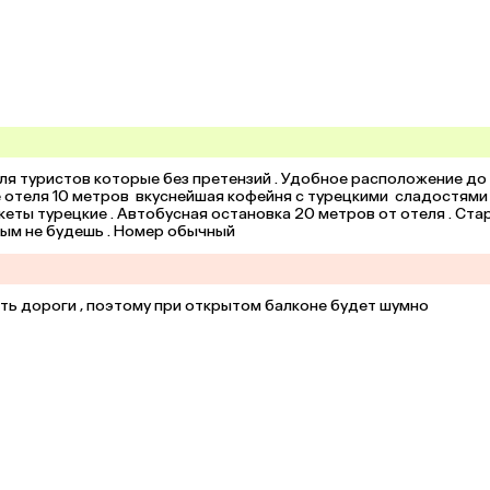
для туристов которые без претензий . Удобное расположение до 
зле отеля 10 метров  вкуснейшая кофейня с турецкими  сладостями 
кеты турецкие . Автобусная остановка 20 метров от отеля . Стар
ным не будешь . Номер обычный
ть дороги , поэтому при открытом балконе будет шумно