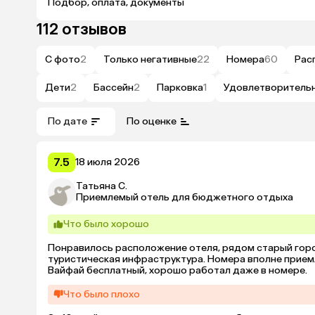
Подбор, оплата, документы
112 отзывов
С фото
2
Только негативные
22
Номера
60
Рас
Дети
2
Бассейн
2
Парковка
1
Удовлетворитель
По дате
По оценке
7.5
18 июля 2026
Татьяна С.
Приемлемый отель для бюджетного отдыха
Что было хорошо
Понравилось расположение отеля, рядом старый город 
туристическая инфраструктура. Номера вполне приемл
Вайфай бесплатный, хорошо работал даже в номере.
Что было плохо