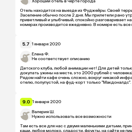
Хороший отель в черте города
Отель находится на выезде из Фуджейры. Своей террит
Заселение обычно после 2 дня. Мы прилетели рано утр
приветливый и улыбчивый, спокойно разговаривает на
номерах производится ежедневно. В номере есть все не
холодильник, шкаф, гладильная доска, утюг и обычные
принципе он и не понадобился. Питание — шведский ст
Сам город в состоянии строительства. Почти нет зеле
проблематично.
5.7
1 января 2020
Елена Ф.
Не соответствует описанию
Детского клуба, любой анимации нет! Для детей тольк
докупать ужины на месте, это 2000 рублей с человека), 
Рядом найти кафе очень сложно, вокруг никакой инфра
отелю, полупустой, на фуд-корт только "Макдоналдс". 
один, отдельно пляжа отеля нет. Пока было мало пост
большой заезд, сразу пустые блюда, пополнять не успе
9.0
1 января 2020
Валерия Ш.
Нужно использовать все возможности
Там есть все для нас с двумя маленькими детьми, при
каши, любое молоко, сладости, фрукты, на сайте не п