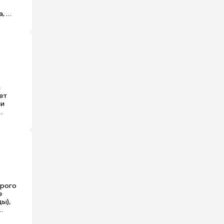
, 
я меня 
 
т 
и 
 манго 
рого 
 
,  
ъезда 