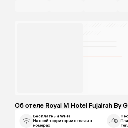
Об отеле Royal M Hotel Fujairah By G
Бесплатный Wi-Fi
Пе
На всей территории отеля и в
Пля
номерах
теп