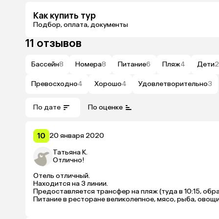
Как купить тур
Подбор, оплата, документы
11 отзывов
Бассейн
8
Номера
8
Питание
6
Пляж
4
Дети
2
Превосходно
4
Хорошо
4
Удовлетворительно
3
По дате
По оценке
10
20 января 2020
Татьяна К.
Отлично!
Отель отличный.

Находится на 3 линии.

Предоставляется трансфер на пляж (туда в 10:15, обр
Питание в ресторане великолепное, мясо, рыба, овощи, 
Номер очень удобный, все в отличном состоянии.

В номере есть электрический чайник, чай, кофе, сахар, с