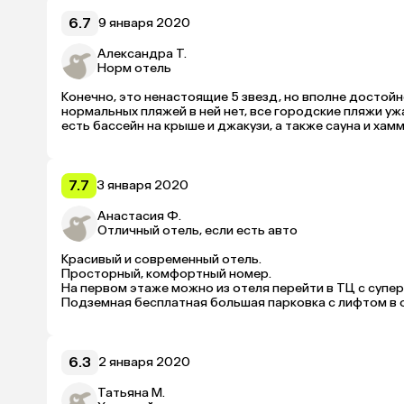
Уборка отличная.

Есть сауна, хаммам.

6.7
9 января 2020
Больше всего понравился бассейн на последнем этаж
Весь персонал исключительно дружелюбен и предупре
Александра Т.
Норм отель
Конечно, это ненастоящие 5 звезд, но вполне достой
нормальных пляжей в ней нет, все городские пляжи ужа
есть бассейн на крыше и джакузи, а также сауна и хам
7.7
3 января 2020
Анастасия Ф.
Отличный отель, если есть авто
Красивый и современный отель. 

Просторный, комфортный номер.

На первом этаже можно из отеля перейти в ТЦ с суперм
Подземная бесплатная большая парковка с лифтом в от
Большой и вкусный завтрак. 

На крыше отличный бассейн, чуть ниже есть фитнес. 

Все подходит для путешествий на машине. Если машины 
хороший пляж в городе. Мы нашли красивее и с белым п
6.3
2 января 2020
От аэропорта Дубая 1,5 часа по трассе. 
Татьяна М.