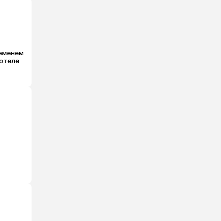
еменем 
отеле 
 самый 