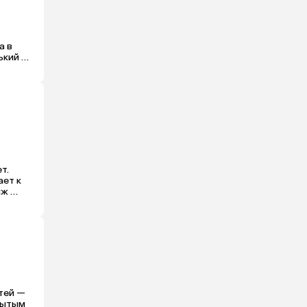
 в 
кий 
учше. 
. 
ет к 
ж 
ехал 
а 
тей — 
рытым 