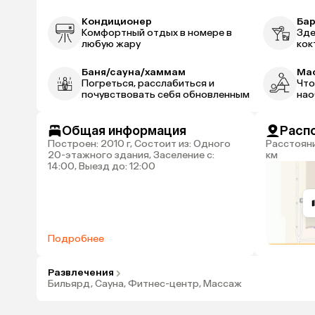
Кондиционер
Ба
Комфортный отдых в номере в
Зде
любую жару
кок
Баня/сауна/хаммам
Ма
Погреться, расслабиться и
Что
почувствовать себя обновленным
нао
Общая информация
Расп
Построен: 2010 г, Состоит из: Одного
Расстояние до аэропорта Шарджи: 83
20-этажного здания, Заселение с:
км
14:00, Выезд до: 12:00
Подробнее
Развлечения
Бильярд, Сауна, Фитнес-центр, Массаж