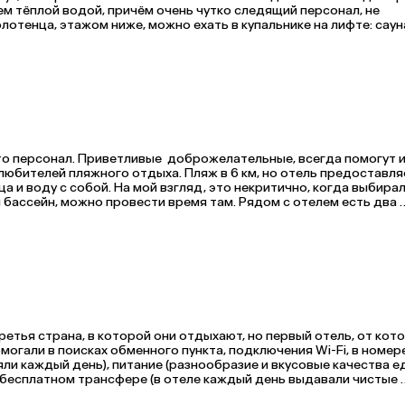
м тёплой водой, причём очень чутко следящий персонал, не 
отенца, этажом ниже, можно ехать в купальнике на лифте: сауна
ит в цену отеля,

 нам очень понравилось,  корректный, ненавязчивый персонал, дл
мере, подарок отмучаю, но это моя вина.
это персонал. Приветливые  доброжелательные, всегда помогут и
любителей пляжного отдыха. Пляж в 6 км, но отель предоставляе
 и воду с собой. На мой взгляд, это некритично, когда выбирал
й бассейн, можно провести время там. Рядом с отелем есть два 
лизким. В местном супермаркете вкусные фрукты, австралийское
ретья страна, в которой они отдыхают, но первый отель, от кото
могали в поисках обменного пункта, подключения Wi-Fi, в номере
ли каждый день), питание (разнообразие и вкусовые качества еды)
а бесплатном трансфере (в отеле каждый день выдавали чистые 
ейн, джакузи, хаммам, все бесплатно без ограничений. В день от