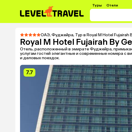
Туры
Отели
ОАЭ
,
Фуджейра
,
Тур в Royal M Hotel Fujairah 
Royal M Hotel Fujairah By G
Отель, расположенный в эмирате Фуджейра, примыкает 
услугам гостей элегантные и современные номера с в
и деловых поездок.
7.7