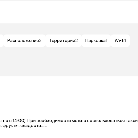
Расположение
2
Территория
2
Парковка
1
Wi-fi
1
атно в 14:00). При необходимости можно воспользоваться такси.
фрукты, сладости...

ливки.
