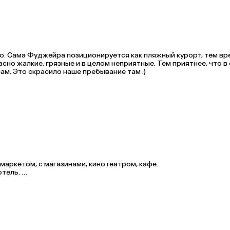
е под открытым небом — это незабываемо!

дителен.

но. Сама Фуджейра позиционируется как пляжный курорт, тем вр
сно жалкие, грязные и в целом неприятные. Тем приятнее, что в 
мам. Это скрасило наше пребывание там :)
аркетом, с магазинами, кинотеатром, кафе. 

ель. 

нет, я есть шаттл на пляж, но это не очень удобно и возят не на
есочком. 
