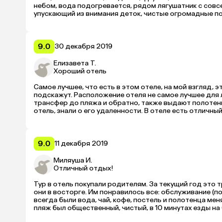
небом, вода подогревается, рядом лягушатник с совсе
упускающий из внимания деток, чистые огромадные пол
горячее джакузи, хаммам и тренажёрный зал и это вход
отдельно спа, массаж,

шаттл до моря и обратно, пляж — полная фигня, а так,
одна неприятность, что забыла при отъезде шарф в но
9.0
30 декабря 2019
Елизавета Т.
Хороший отель
Самое лучшее, что есть в этом отеле, на мой взгляд, 
подскажут. Расположение отеля не самое лучшее для 
трансфер до пляжа и обратно, также выдают полотенца
отель, знали о его удаленности. В отеле есть отличны
больших молла, можно пошопиться,  купить подарки б
всем советую попробовать.
9.0
11 декабря 2019
Миляуша И.
Отличный отдых!
Тур в отель покупали родителям. За текущий год это т
они в восторге. Им понравилось все: обслуживание (по
всегда были вода, чай, кофе, постель и полотенца меня
пляж был общественный, чистый, в 10 минутах езды н
пляжные полотенца и воду), море теплое. В отеле басс