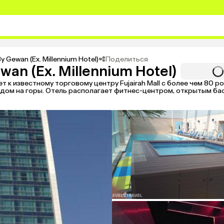
Поделиться
By Gewan (Ex. Millennium Hotel)
ewan (Ex. Millennium Hotel)
к известному торговому центру Fujairah Mall с более чем 80 р
идом на горы. Отель располагает фитнес-центром, открытым ба