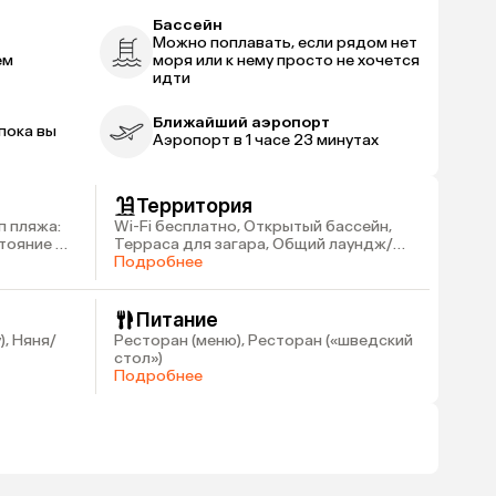
Бассейн
Можно поплавать, если рядом нет
ем
моря или к нему просто не хочется
идти
Ближайший аэропорт
пока вы
Аэропорт в 1 часе 23 минутах
Территория
п пляжа:
Wi-Fi бесплатно, Открытый бассейн,
стояние до
Терраса для загара, Общий лаундж/
гостиная с телевизором
Подробнее
Питание
), Няня/
Ресторан (меню), Ресторан («шведский
стол»)
Подробнее