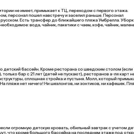
ории не имеет, примыкает к ТЦ, переходом с первого этажа. 
ом, персонал пошел навстречу и заселил раньше. Персонал 
 русском. Есть трансфер до ближайшего пляжа Умбрелла. Уборка
обходимое: вода, чайник, пакетики с чаем, кофе, чайник, малень
 ванные принадлежности. Фен в нашем номере не работал, но в 
ол, в зависимости от количества постояльцев, чем меньше, тем л
ных зон и тротуаров, передвигаться пешком несколько 
о детский бассейн. Кроме ресторана со шведским столом (если 
только бар с 21 лет (детей не пускают), ресторанов а-ля карт нет
структуры, сплошная стройка и пустыня. Молл, который примыка
На пляже нет ничего! Ни шезлонгов, ни зонтиков, ни кафешек. Пля
ояльцев, завтраки были хорошие, выбор большой. Как только при
вают, чашек не хватает (ставили бумажные стаканчики). До пляж
ехать 10 минут на отельном автобусе (ходит 1 раз в день). Или такси, общественного транспорта в Фуджейре нет. 
несли огромную детскую кровать, обильный завтрак с учетом де
ишут, что кроме большого бассейна на последнем этаже под отк