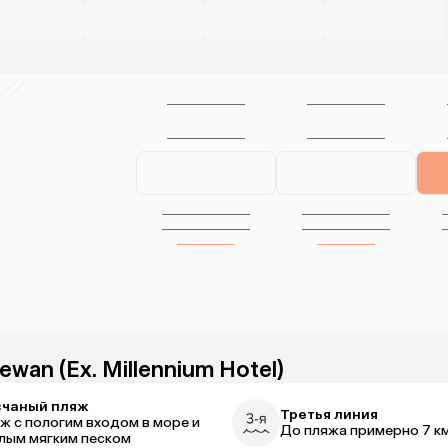
ewan (Ex. Millennium Hotel)
счаный пляж
Третья линия
ж с пологим входом в море и
До пляжа примерно 7 к
лым мягким песком