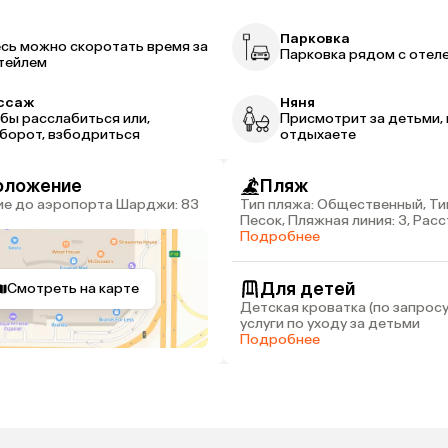
р
Парковка
сь можно скоротать время за
Парковка рядом с отел
тейлем
ссаж
Няня
бы расслабиться или,
Присмотрит за детьми, 
борот, взбодриться
отдыхаете
оложение
Пляж
Тип пляжа: Общественный, Ти
Песок, Пляжная линия: 3, Рас
пляжа: 7 км
Подробнее
Для детей
Смотреть на карте
Детская кроватка (по запросу
услуги по уходу за детьми
Подробнее