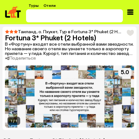
Туры
Отели
Таиланд
,
о. Пхукет
,
Тур в Fortuna 3* Phuket (2 Hotels)
Fortuna 3* Phuket (2 Hotels)
В «Фортуну» входят все отели выбранной вами звездности.
Но название своего отеля вы узнаете только в аэропорту
прилета — у гида. Курорт, тип питания и количество звезд
будут фиксированы, но название отеля вы узнаете только в
Поделиться
аэропорту прилета — у гида или на стойке туроператора.
5.0
1
/
1