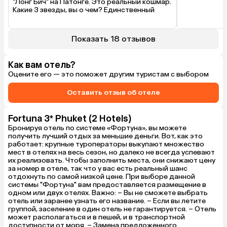
"Лонг Бич" на Патонге. Это реальный кошмар. 
Какие 3 звезды, вы о чем? Единственный 
плюс этого клоповника — его расположение 
на первой линии, до пляжа 2 минуты ходьбы. 
Но даже это не скрасит ваше пребывание 
Показать 18 отзывов
там, поверьте. Про окна в стену соседнего 
здания, жуткие матрасы и постельное белье, 
отсутствие всего мыльно-рыльного, 
Как вам отель?
ужасный завтрак, который не ели даже 
Оцените его — это поможет другим туристам с выбором
местные тощие кошки, и так далее здесь уже 
писали, не буду повторяться. В общем, 
пожалуйста, не портите себе отпуск, 
Оставить отзыв об отеле
особенно если не планируете брать в аренду 
скутер. Всем хороших путешествий!
Fortuna 3* Phuket (2 Hotels)
Бронируя отель по системе «Фортуна», вы можете
получить лучший отдых за меньшие деньги. Вот, как это
работает: крупные туроператоры выкупают множество
мест в отелях на весь сезон, но далеко не всегда успевают
их реализовать. Чтобы заполнить места, они снижают цену
за номер в отеле, так что у вас есть реальный шанс
отдохнуть по самой низкой цене. При выборе данной
системы "Фортуна" вам предоставляется размещение в
одном или двух отелях. Важно: – Вы не сможете выбрать
отель или заранее узнать его название. – Если вы летите
группой, заселение в один отель не гарантируется. – Отель
может располагаться и в пешей, и в транспортной
доступности от моря. – Замена предложенного