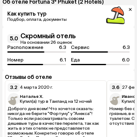
Об отеле Fortuna 3* Phuket (2 Hotels)
Как купить тур
Подбор, оплата, документы
Скромный отель
5.0
На основании 26 оценок
Расположение
6.3
Сервис
6.3
Номер
6.1
Еда
6.0
Отзывы об отеле
3.2
3.6
4 марта 2020 г.
27 фев
Наталья Х.
Иванс 
Купил(а) тур в Таиланд на 12 ночей
Купил(а
Доброго дня всем! Что хочется сказать: 
Номер без ок
никогда не берите "Фортуну" у "Анекса"! 
грязные, в н
Только если рассматривать совсем 
туалетом. Сп
дешевые туры в качестве перелета, так как 
отсутствия о
жить в этих отелях не представляется 
возможным. Конкретно говорю об отеле 