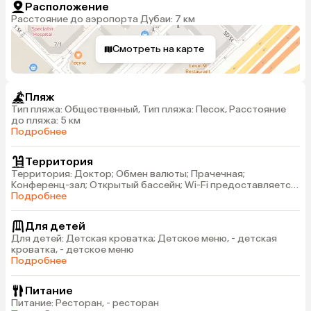
Расположение
Расстояние до аэропорта Дубаи: 7 км
Смотреть на карте
Пляж
Тип пляжа: Общественный, Тип пляжа: Песок, Расстояние
до пляжа: 5 км
Подробнее
Территория
Территория: Доктор; Обмен валюты; Прачечная;
Конференц-зал; Открытый бассейн; Wi-Fi предоставляется
на территории всего отеля бесплатно, - доктор, - обмен
Подробнее
валюты, - прачечная
Для детей
Для детей: Детская кроватка; Детское меню, - детская
кроватка, - детское меню
Подробнее
Питание
Питание: Ресторан, - ресторан