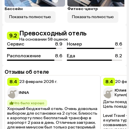
Бассейн
Фитнес-центр
Показать полностью
Показать полностью
Превосходный отель
9.2
На основании 58 оценок
Сервис
8.9
Номер
8.6
Расположение
8.6
Еда
8.2
Отзывы об отеле
8.4
8.4
23 февраля 2026 г.
20 фев
Юлия 
INNA
Купил(а
Даты поездки
Что было хорошо
Цель поездки
Хороший бюджетный отель. Очень довольна 
выбором для остановки на 2 суток. Близость 
Level Travel
к аэропорту плюс бесплатный трансфер в 
я купила тур 
аэропорт 2 раза в день. Отличные завтраки, 
созванивалас
для меня минусом был только растворимый 