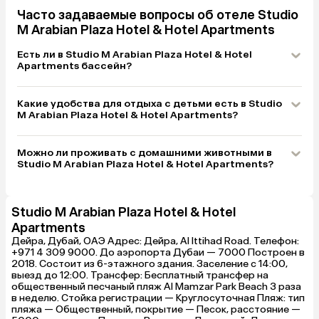
• Уборка: в 
смутило, что
Часто задаваемые вопросы об отеле Studio
полотенца дл
M Arabian Plaza Hotel & Hotel Apartments
аккуратно ск
претензий не
Есть ли в Studio M Arabian Plaza Hotel & Hotel
довольна.

Apartments бассейн?
• Персонал: 
Правда, при 
неприветливы
Какие удобства для отдыха с детьми есть в Studio
выселении — 
M Arabian Plaza Hotel & Hotel Apartments?
доброжелате
Инфраструкт
Очень порадо
Можно ли проживать с домашними животными в
есть два маг
Studio M Arabian Plaza Hotel & Hotel Apartments?
снеки.

• Транспорт
плюс! Метро 
по прямой от
Studio M Arabian Plaza Hotel & Hotel
автомат с ап
Apartments
— я его брала
самом метро 
Дейра, Дубай, ОАЭ Адрес: Дейра, Al Ittihad Road. Телефон:
+971 4 309 9000. До аэропорта Дубаи — 7000 Построен в
Пляж и транс
2018. Состоит из 6-этажного здания. Заселение с 14:00,
Каждое утро 
выезд до 12:00. Трансфер: Бесплатный трансфер на
бесплатный т
общественный песчаный пляж Al Mamzar Park Beach 3 раза
• Сам пляж, 
в неделю. Стойка регистрации — Круглосуточная Пляж: тип
поэтому авто
пляжа — Общественный, покрытие — Песок, расстояние —