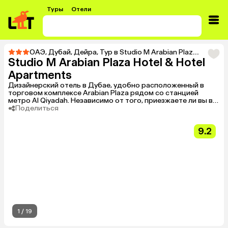
Туры
Отели
ОАЭ
,
Дубай
,
Дейра
,
Тур в Studio M Arabian Plaza Hotel & Hotel Apartments
Studio M Arabian Plaza Hotel & Hotel
Apartments
Дизайнерский отель в Дубае, удобно расположенный в
торговом комплексе Arabian Plaza рядом со станцией
метро Al Qiyadah. Независимо от того, приезжаете ли вы в
город на деловую встречу, наслаждаетесь семейным
Поделиться
отдыхом или путешествуете и нуждаетесь в спокойном
ночном отдыхе, отель отличается отличным
9.2
расположением, современными, комфортабельными
номерами и свежим городским обликом, который
соответствует духу современного мегаполиса Дубая.
1
/
19