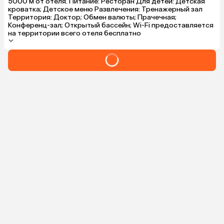
(вход 5 дирх
5000 м от отеля. Питание: Ресторан Для детей: Детская
было очень м
кроватка; Детское меню Развлечения: Тренажерный зал
проводила т
Территория: Доктор; Обмен валюты; Прачечная;
том же трансф
Конференц-зал; Открытый бассейн; Wi-Fi предоставляется
• Приятный б
на территории всего отеля бесплатно
парке был же
территории н
Мне это пока
комфортным.
Отель и досуг
В отеле есть
заходила в м
шла к бассей
и читала на 
каждые пару 
пролетают с
здорово!

Впечатления 
Этот отель 
цели: перено
подстраховку
(даже если я 
позволить се
вариант полн
функцией.

На следующи