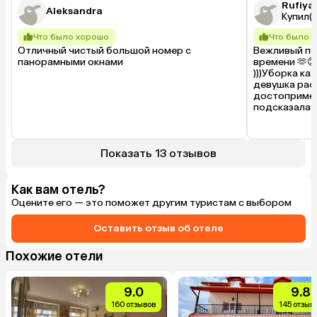
Rufiya
Aleksandra
Купил(а
Что было хорошо
Что было 
Отличный чистый большой номер с 
Вежливый пер
панорамными окнами
времени 🫶😊
)))Уборка ка
девушка расс
достопримеч
подсказала г
Показать 13 отзывов
Как вам отель?
Оцените его — это поможет другим туристам с выбором
Оставить отзыв об отеле
Похожие отели
9.0
9.8
160 отзывов
145 отзыв