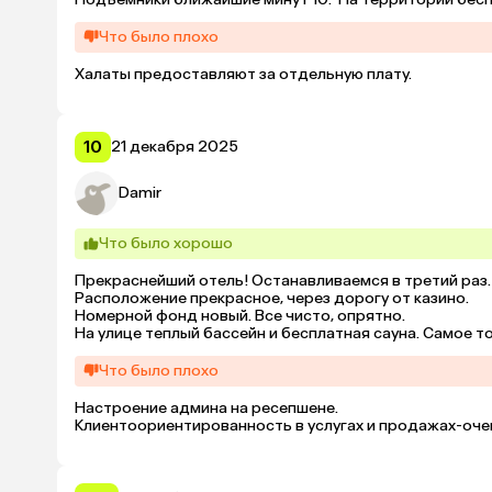
Также небольшой подогреваемый бассейн. Работает с 1
нем находиться. Также порадовало раннее заселение б
Что было плохо
все супер.
Халаты предоставляют за отдельную плату.
10
21 декабря 2025
Damir
Что было хорошо
Прекраснейший отель! Останавливаемся в третий раз.

Расположение прекрасное, через дорогу от казино.

Номерной фонд новый. Все чисто, опрятно.

На улице теплый бассейн и бесплатная сауна. Самое то
Что было плохо
Настроение админа на ресепшене. 

Клиентоориентированность в услугах и продажах-оче