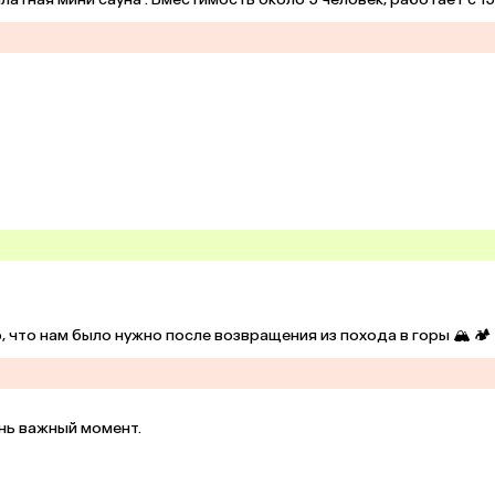
0 утра. Но в зимнее время комфортно будет только через парил
ез доп.платы. Персонал приветливый и гостеприимный. Для 3 зв
, что нам было нужно после возвращения из похода в горы 🏔️ 🏕️
нь важный момент.