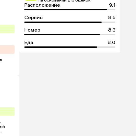
На основании 213 оценок
Расположение
9.1
Сервис
8.5
Номер
8.3
Еда
8.0
 
 
ый 
 