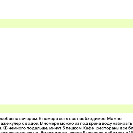
собенно вечером. В номере есть все необходимое. Можно 
же кулер с водой. В номере можно из под крана воду набирать ,
. КБ немного подальше, минут 5 пешком. Кафе , рестораны все бли
тная мини сауна . Вместимость около 5 человек, работает с 15-