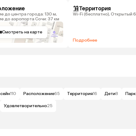
оложение
Территория
Wi-Fi (бесплатно), Открытый 
е до аэропорта Сочи: 37 км
Смотреть на карте
Подробнее
ссейн
110
Расположение
65
Территория
16
Дети
8
Парк
Удовлетворительно
25