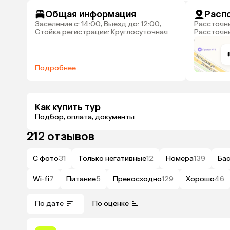
Общая информация
Расп
Заселение с: 14:00, Выезд до: 12:00,
Расстояние до центра города: 130 м,
Стойка регистрации: Круглосуточная
Расстояни
Подробнее
Как купить тур
Подбор, оплата, документы
212 отзывов
С фото
31
Только негативные
12
Номера
139
Ба
Wi-fi
7
Питание
5
Превосходно
129
Хорошо
46
По дате
По оценке