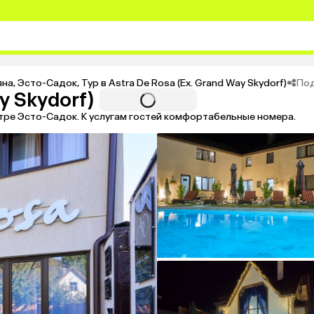
По
яна
,
Эсто-Садок
,
Тур в Astra De Rosa (Ex. Grand Way Skydorf)
y Skydorf)
тре Эсто-Садок. К услугам гостей комфортабельные номера.