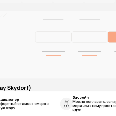
ay Skydorf)
Бассейн
ндиционер
Можно поплавать, если
фортный отдых в номере в
моря или к нему просто 
ую жару
идти