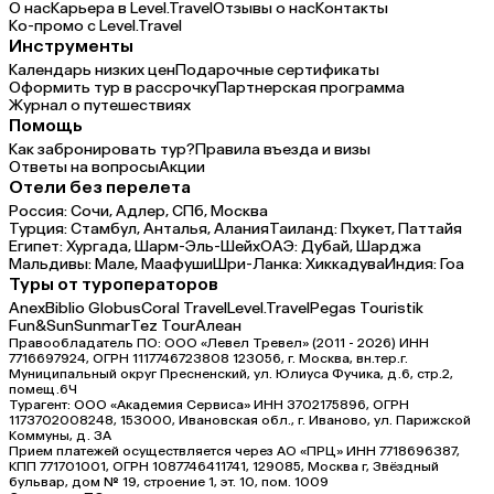
О нас
Карьера в Level.Travel
Отзывы о нас
Контакты
Ко-промо с Level.Travel
Инструменты
Календарь низких цен
Подарочные сертификаты
Оформить тур в рассрочку
Партнерская программа
Журнал о путешествиях
Помощь
Как забронировать тур?
Правила въезда и визы
Ответы на вопросы
Акции
Отели без перелета
Россия:
Сочи,
Адлер,
СПб,
Москва
Турция:
Стамбул,
Анталья,
Алания
Таиланд:
Пхукет,
Паттайя
Египет:
Хургада,
Шарм-Эль-Шейх
ОАЭ:
Дубай,
Шарджа
Мальдивы:
Мале,
Маафуши
Шри-Ланка:
Хиккадува
Индия:
Гоа
Туры от туроператоров
Anex
Biblio Globus
Coral Travel
Level.Travel
Pegas Touristik
Fun&Sun
Sunmar
Tez Tour
Алеан
Правообладатель ПО: ООО «Левел Тревел» (2011 - 2026) ИНН
7716697924, ОГРН 1117746723808 123056, г. Москва, вн.тер.г.
Муниципальный округ Пресненский, ул. Юлиуса Фучика, д.6, стр.2,
помещ.6Ч
Турагент: ООО «Академия Сервиса» ИНН 3702175896, ОГРН
1173702008248, 153000, Ивановская обл., г. Иваново, ул. Парижской
Коммуны, д. ЗА
Прием платежей осуществляется через АО «ПРЦ» ИНН 7718696387,
КПП 771701001, ОГРН 1087746411741, 129085, Москва г, Звёздный
бульвар, дом № 19, строение 1, эт. 10, пом. 1009