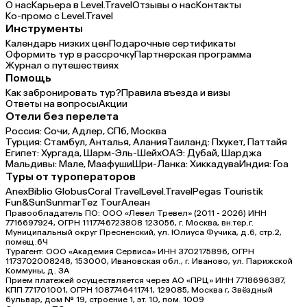
О нас
Карьера в Level.Travel
Отзывы о нас
Контакты
Ко-промо с Level.Travel
Инструменты
Календарь низких цен
Подарочные сертификаты
Оформить тур в рассрочку
Партнерская программа
Журнал о путешествиях
Помощь
Как забронировать тур?
Правила въезда и визы
Ответы на вопросы
Акции
Отели без перелета
Россия:
Сочи,
Адлер,
СПб,
Москва
Турция:
Стамбул,
Анталья,
Алания
Таиланд:
Пхукет,
Паттайя
Египет:
Хургада,
Шарм-Эль-Шейх
ОАЭ:
Дубай,
Шарджа
Мальдивы:
Мале,
Маафуши
Шри-Ланка:
Хиккадува
Индия:
Гоа
Туры от туроператоров
Anex
Biblio Globus
Coral Travel
Level.Travel
Pegas Touristik
Fun&Sun
Sunmar
Tez Tour
Алеан
Правообладатель ПО: ООО «Левел Тревел» (2011 - 2026) ИНН
7716697924, ОГРН 1117746723808 123056, г. Москва, вн.тер.г.
Муниципальный округ Пресненский, ул. Юлиуса Фучика, д.6, стр.2,
помещ.6Ч
Турагент: ООО «Академия Сервиса» ИНН 3702175896, ОГРН
1173702008248, 153000, Ивановская обл., г. Иваново, ул. Парижской
Коммуны, д. ЗА
Прием платежей осуществляется через АО «ПРЦ» ИНН 7718696387,
КПП 771701001, ОГРН 1087746411741, 129085, Москва г, Звёздный
бульвар, дом № 19, строение 1, эт. 10, пом. 1009