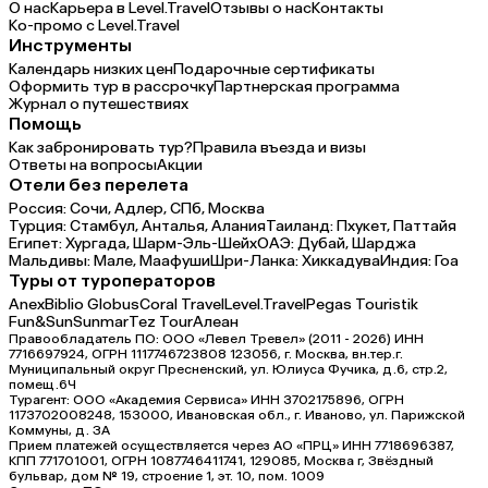
О нас
Карьера в Level.Travel
Отзывы о нас
Контакты
Ко-промо с Level.Travel
Инструменты
Календарь низких цен
Подарочные сертификаты
Оформить тур в рассрочку
Партнерская программа
Журнал о путешествиях
Помощь
Как забронировать тур?
Правила въезда и визы
Ответы на вопросы
Акции
Отели без перелета
Россия:
Сочи,
Адлер,
СПб,
Москва
Турция:
Стамбул,
Анталья,
Алания
Таиланд:
Пхукет,
Паттайя
Египет:
Хургада,
Шарм-Эль-Шейх
ОАЭ:
Дубай,
Шарджа
Мальдивы:
Мале,
Маафуши
Шри-Ланка:
Хиккадува
Индия:
Гоа
Туры от туроператоров
Anex
Biblio Globus
Coral Travel
Level.Travel
Pegas Touristik
Fun&Sun
Sunmar
Tez Tour
Алеан
Правообладатель ПО: ООО «Левел Тревел» (2011 - 2026) ИНН
7716697924, ОГРН 1117746723808 123056, г. Москва, вн.тер.г.
Муниципальный округ Пресненский, ул. Юлиуса Фучика, д.6, стр.2,
помещ.6Ч
Турагент: ООО «Академия Сервиса» ИНН 3702175896, ОГРН
1173702008248, 153000, Ивановская обл., г. Иваново, ул. Парижской
Коммуны, д. ЗА
Прием платежей осуществляется через АО «ПРЦ» ИНН 7718696387,
КПП 771701001, ОГРН 1087746411741, 129085, Москва г, Звёздный
бульвар, дом № 19, строение 1, эт. 10, пом. 1009