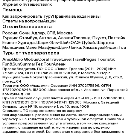
Журнал о путешествиях
Помощь
Как забронировать тур?
Правила въезда и визы
Ответы на вопросы
Акции
Отели без перелета
Россия:
Сочи,
Адлер,
СПб,
Москва
Турция:
Стамбул,
Анталья,
Алания
Таиланд:
Пхукет,
Паттайя
Египет:
Хургада,
Шарм-Эль-Шейх
ОАЭ:
Дубай,
Шарджа
Мальдивы:
Мале,
Маафуши
Шри-Ланка:
Хиккадува
Индия:
Гоа
Туры от туроператоров
Anex
Biblio Globus
Coral Travel
Level.Travel
Pegas Touristik
Fun&Sun
Sunmar
Tez Tour
Алеан
Правообладатель ПО: ООО «Левел Тревел» (2011 - 2026) ИНН
7716697924, ОГРН 1117746723808 123056, г. Москва, вн.тер.г.
Муниципальный округ Пресненский, ул. Юлиуса Фучика, д.6, стр.2,
помещ.6Ч
Турагент: ООО «Академия Сервиса» ИНН 3702175896, ОГРН
1173702008248, 153000, Ивановская обл., г. Иваново, ул. Парижской
Коммуны, д. ЗА
Прием платежей осуществляется через АО «ПРЦ» ИНН 7718696387,
КПП 771701001, ОГРН 1087746411741, 129085, Москва г, Звёздный
бульвар, дом № 19, строение 1, эт. 10, пом. 1009
Стоимость ПО предоставляется по запросу
Вся информация, размещённая на сайте, носит информационный
характер и не является рекламой и публичной офертой. Правила и
условия предоставления услуг в отелях, в том числе концепция
питания, описанные на сайте, могут изменяться по решению
администрации отелей. Копирование материалов без письменного