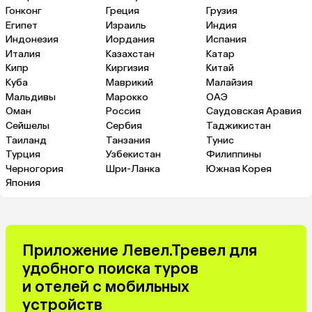
Гонконг
Греция
Грузия
Египет
Израиль
Индия
Индонезия
Иордания
Испания
Италия
Казахстан
Катар
Кипр
Киргизия
Китай
Куба
Маврикий
Малайзия
Мальдивы
Марокко
ОАЭ
Оман
Россия
Саудовская Аравия
Сейшелы
Сербия
Таджикистан
Таиланд
Танзания
Тунис
Турция
Узбекистан
Филиппины
Черногория
Шри-Ланка
Южная Корея
Япония
Приложение Левел.Тревел для
удобного поиска туров
и отелей с мобильных
устройств