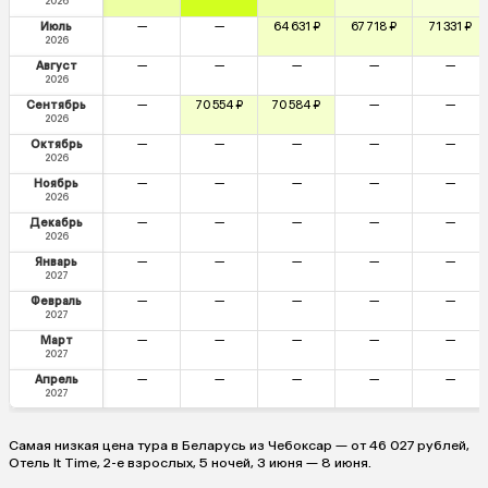
2026
Июль
—
—
64 631 ₽
67 718 ₽
71 331 ₽
2026
Август
—
—
—
—
—
2026
Сентябрь
—
70 554 ₽
70 584 ₽
—
—
2026
Октябрь
—
—
—
—
—
2026
Ноябрь
—
—
—
—
—
2026
Декабрь
—
—
—
—
—
2026
Январь
—
—
—
—
—
2027
Февраль
—
—
—
—
—
2027
Март
—
—
—
—
—
2027
Апрель
—
—
—
—
—
2027
Самая низкая цена тура в Беларусь из Чебоксар — от 46 027 рублей,
Отель It Time, 2-е взрослых, 5 ночей, 3 июня — 8 июня.