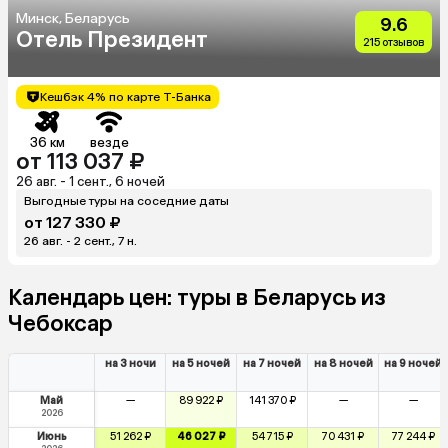
Минск, Беларусь
9.6
Отель Президент
215 отзывов
Кешбэк 4% по карте Т-Банка
36 км
везде
от 113 037 ₽
26 авг. - 1 сент., 6 ночей
Выгодные туры на соседние даты
от 127 330 ₽
26 авг. - 2 сент., 7 н.
Календарь цен: туры в Беларусь из
Чебоксар
на 3 ночи
на 5 ночей
на 7 ночей
на 8 ночей
на 9 ночей
Май
—
89 922 ₽
141 370 ₽
—
—
2026
Июнь
51 262 ₽
46 027 ₽
54 715 ₽
70 431 ₽
77 244 ₽