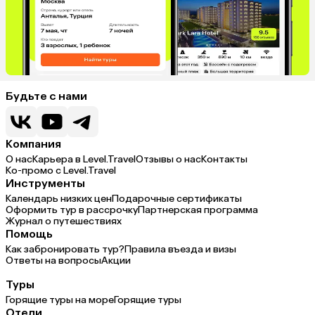
Будьте с нами
Компания
О нас
Карьера в Level.Travel
Отзывы о нас
Контакты
Ко-промо с Level.Travel
Инструменты
Календарь низких цен
Подарочные сертификаты
Оформить тур в рассрочку
Партнерская программа
Журнал о путешествиях
Помощь
Как забронировать тур?
Правила въезда и визы
Ответы на вопросы
Акции
Туры
Горящие туры на море
Горящие туры
Отели