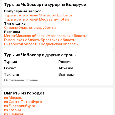
Туры из Чебоксар на курорты Беларуси
Популярные запросы
Туры в сеть отелей Sherwood Exclusive
·
Туры в сеть отелей Megasaray hotels
Тип отдыха
Страны ближнего зарубежья
Регионы
Минск
·
Минская область
·
Могилёвская область
·
Гомельская область
·
Брестская область
·
Витебская область
·
Гродненская область
Туры из Чебоксар в другие страны
Турция
Россия
Египет
Абхазия
Таиланд
Вьетнам
Остальные страны
ОАЭ
Мальдивы
Грузия
Армения
Вылеты из городов
Шри-Ланка
Казахстан
из Москвы
Азербайджан
Узбекистан
из Санкт-Петербурга
из Екатеринбурга
Индия
Сербия
из Казани
Катар
Киргизия
из Самары