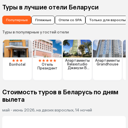
Туры в лучшие отели Беларуси
Популярные
Пляжные
Отели со SPA
Только для взрослых
Туры в популярные у гостей отели
★
★
★
★
★
★
★
★
Апартаменты
Апартаменты
Relaxstudio
Grandhouse
Bonhotel
Отель
Джакузи В
Президент
Центре
Минска
Стоимость туров в Беларусь по дням
вылета
май - июнь 2026, на двоих взрослых, 14 ночей