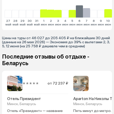
27
28
29
30
31
1
2
3
4
5
6
7
8
9
10
май
май
май
май
май
июн
июн
июн
июн
июн
июн
июн
июн
июн
июн
и
Цены на туры от 46 027 до 205 405 ₽ на ближайшие 30 дней
(данные на 26 мая 2026) — Экономия до 39% с вылетами 2, 3,
5, 12 июня (на 25 758 ₽ дешевле чем в среднем)
Последние отзывы об отдыхе -
Беларусь
★★★★★
от 72 237 ₽
Отель Президент
Aparton На Николы Т
Минск, Беларусь
Минск, Беларусь
Отель «Президент» — название
Пять минут до метро. 