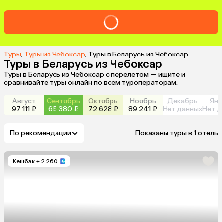
Туры
,
Туры из Чебоксар
,
Туры в Беларусь из Чебоксар
Туры в Беларусь из Чебоксар
Туры в Беларусь из Чебоксар с перелетом — ищите и
сравнивайте туры онлайн по всем туроператорам.
Август
Сентябрь
Октябрь
Ноябрь
Декабрь
Янв
97 111 ₽
65 380 ₽
72 628 ₽
89 241 ₽
Нет данных
Нет д
По рекомендации
Показаны туры в 1 отель
Кешбэк
+ 2 260