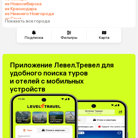
из Новосибирска
Гонконг
Саудовская Аравия
из Краснодара
Куба
Таджикистан
из Нижнего Новгорода
из Сочи
Венгрия
Показать все города
из Челябинска
Подписка
Фильтры
Карта
Приложение Левел.Тревел для
удобного поиска туров
и отелей с мобильных
устройств