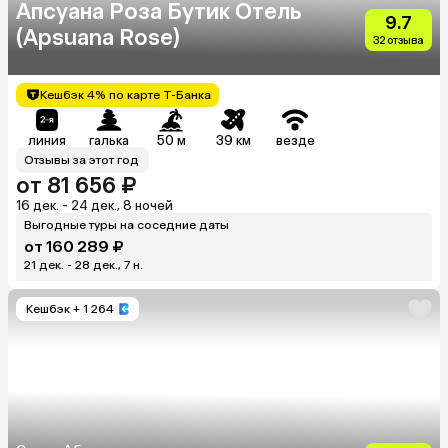
Апсуана Роза Бутик Отель
9.7
(Apsuana Rose)
32 отзыва
Кешбэк 4% по карте Т-Банка
линия
галька
50 м
39 км
везде
Отзывы за этот год
от 81 656 ₽
16 дек. - 24 дек., 8 ночей
Выгодные туры на соседние даты
от 160 289 ₽
21 дек. - 28 дек., 7 н.
Кешбэк
+ 1 264