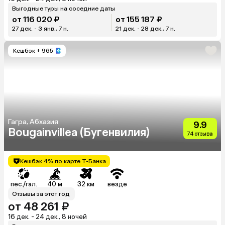
Выгодные туры на соседние даты
от 116 020 ₽
от 155 187 ₽
27 дек. - 3 янв., 7 н.
21 дек. - 28 дек., 7 н.
Кешбэк
+ 965
Гагра, Абхазия
9.9
Bougainvillea (Бугенвилия)
74 отзыва
Кешбэк 4% по карте Т-Банка
пес./гал.
40 м
32 км
везде
Отзывы за этот год
от 48 261 ₽
16 дек. - 24 дек., 8 ночей