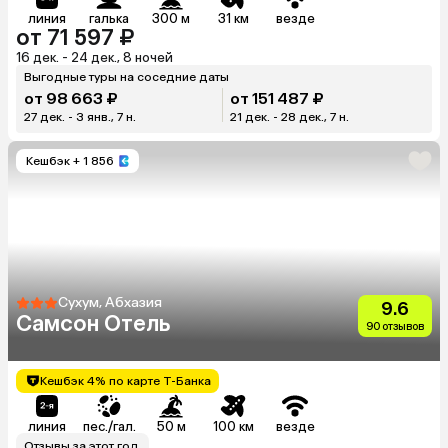
линия
галька
300 м
31 км
везде
от 71 597 ₽
16 дек. - 24 дек., 8 ночей
Выгодные туры на соседние даты
от 98 663 ₽
от 151 487 ₽
27 дек. - 3 янв., 7 н.
21 дек. - 28 дек., 7 н.
Кешбэк
+ 1 856
Сухум, Абхазия
9.6
Самсон Отель
90 отзывов
Кешбэк 4% по карте Т-Банка
линия
пес./гал.
50 м
100 км
везде
Отзывы за этот год