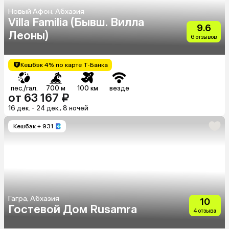
Новый Афон, Абхазия
Villa Familia (Бывш. Вилла
9.6
Леоны)
6 отзывов
Кешбэк 4% по карте Т-Банка
пес./гал.
700 м
100 км
везде
от 63 167 ₽
16 дек. - 24 дек., 8 ночей
Кешбэк
+ 931
Гагра, Абхазия
10
Гостевой Дом Rusamra
4 отзыва