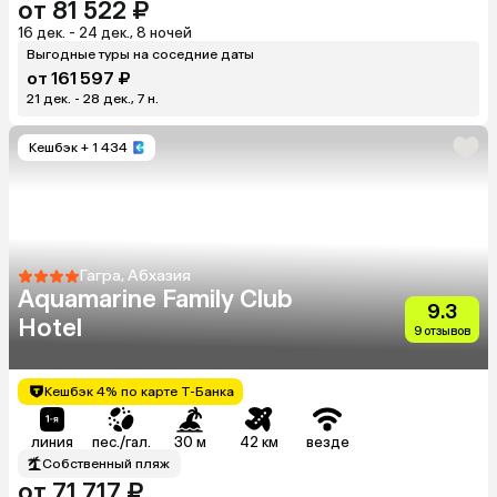
от 81 522 ₽
16 дек. - 24 дек., 8 ночей
Выгодные туры на соседние даты
от 161 597 ₽
21 дек. - 28 дек., 7 н.
Кешбэк
+ 1 434
Гагра, Абхазия
Aquamarine Family Club
9.3
Hotel
9 отзывов
Кешбэк 4% по карте Т-Банка
линия
пес./гал.
30 м
42 км
везде
Собственный пляж
от 71 717 ₽