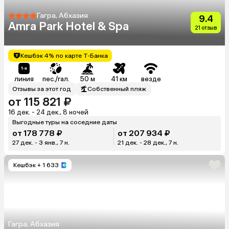
Гагра, Абхазия
9.4
Amra Park Hotel & Spa
21 отзыв
Кешбэк 4% по карте Т-Банка
линия
пес./гал.
50 м
41 км
везде
Отзывы за этот год
Собственный пляж
от 115 821 ₽
16 дек. - 24 дек., 8 ночей
Выгодные туры на соседние даты
от 178 778 ₽
от 207 934 ₽
27 дек. - 3 янв., 7 н.
21 дек. - 28 дек., 7 н.
Кешбэк
+ 1 633
Гагра, Абхазия