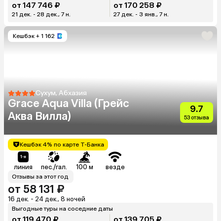
от 147 746 ₽
от 170 258 ₽
21 дек. - 28 дек., 7 н.
27 дек. - 3 янв., 7 н.
Кешбэк
+ 1 162
Сухум, Абхазия
Grace Aqua Villa (Грейс
9.7
Аква Вилла)
53 отзыва
Кешбэк 4% по карте Т-Банка
линия
пес./гал.
100 м
везде
Отзывы за этот год
от 58 131 ₽
16 дек. - 24 дек., 8 ночей
Выгодные туры на соседние даты
от 119 470 ₽
от 139 705 ₽