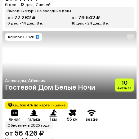
6 дек. - 13 дек., 7 ночей
Выгодные туры на соседние даты
от 77 282 ₽
от 79 542 ₽
6 дек. - 14 дек., 8 н.
16 дек. - 24 дек., 8 н.
Кешбэк
+ 1 128
Алахадзы, Абхазия
10
Гостевой Дом Белые Ночи
4 отзыва
Кешбэк 4% по карте Т-Банка
линия
галька
1 км
55 км
везде
Обновлен в 2025 году
от 56 426 ₽