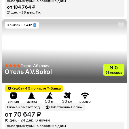
Выгодные туры на соседние даты
от 134 764 ₽
21 дек. - 28 дек., 7 н.
Кешбэк
+ 1 412
Гагра, Абхазия
9.5
Отель A.V.Sokol
98 отзывов
Кешбэк 4% по карте Т-Банка
линия
галька
50 м
30 км
везде
Отзывы за этот год
Собственный пляж
от 70 647 ₽
16 дек. - 24 дек., 8 ночей
Выгодные туры на соседние даты