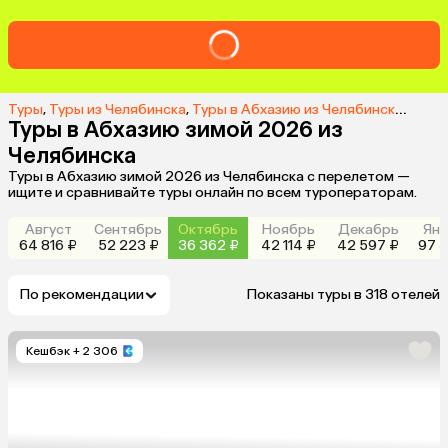
Туры
,
Туры из Челябинска
,
Туры в Абхазию из Челябинска
,
Туры 
Туры в Абхазию зимой 2026 из
Челябинска
Туры в Абхазию зимой 2026 из Челябинска с перелетом —
ищите и сравнивайте туры онлайн по всем туроператорам.
Август
Сентябрь
Октябрь
Ноябрь
Декабрь
Янв
64 816 ₽
52 223 ₽
36 362 ₽
42 114 ₽
42 597 ₽
97 3
По рекомендации
Показаны туры в 318 отелей
Кешбэк
+ 2 306