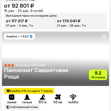
от 92 801 ₽
16 дек. - 24 дек., 8 ночей
Выгодные туры на соседние даты
от 117 217 ₽
от 170 041 ₽
27 дек. - 3 янв., 7 н.
21 дек. - 28 дек., 7 н.
Кешбэк
+ 1 630
Пицунда, Абхазия
Пансионат Самшитовая
9.2
Роща
28 отзывов
Кешбэк 4% по карте Т-Банка
линия
галька
150 м
56 км
лобби
Собственный пляж