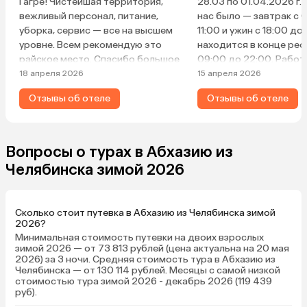
Гагре! Чистейшая территория,
28.03 по 01.04.2026 г.
вежливый персонал, питание,
нас было — завтрак с 
уборка, сервис — все на высшем
11:00 и ужин с 18:00 до
уровне. Всем рекомендую это
находится в конце рес
райское место. Спасибо большое
09:00 до 22:00. Работ
за гостеприимство!
с 09:00 до 21:00, басс
18 апреля 2026
15 апреля 2026
даже в дождь очень к
Отзывы об отеле
Отзывы об отеле
приятно плавать! Номе
501, окна выходят на 
«Абхазия». С одной ст
с другой море, красот
Вопросы о турах в Абхазию из
чистый, комфортный, 
Челябинска зимой 2026
разных размеров, хала
тапочки, умывальные
принадлежности в пло
Сколько стоит путевка в Абхазию из Челябинска зимой
зубной щетки, все есть
2026?
отличное, разнообраз
Минимальная стоимость путевки на двоих взрослых
шведский стол, вино б
зимой 2026 — от 73 813 рублей (цена актуальна на 20 мая
2026) за 3 ночи. Средняя стоимость тура в Абхазию из
красное, но качество в
Челябинска — от 130 114 рублей. Месяцы с самой низкой
очень хорошее. Мест
стоимостью тура зимой 2026 - декабрь 2026 (119 439
отеля отличное, все, ч
руб).
находится рядом. Веч