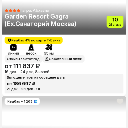
Гагра, Абхазия
Garden Resort Gagra
10
(Ex.Санаторий Москва)
21 отзыв
Кешбэк 4% по карте Т-Банка
линия
песок
35 км
Отзывы за этот год
Собственный пляж
от 111 837 ₽
16 дек. - 24 дек., 8 ночей
Выгодные туры на соседние даты
от 186 697 ₽
21 дек. - 28 дек., 7 н.
Кешбэк
+ 1 263