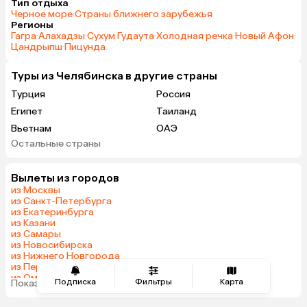
Тип отдыха
Черное море
·
Страны ближнего зарубежья
Регионы
Гагра
·
Алахадзы
·
Сухум
·
Гудаута
·
Холодная речка
·
Новый Афон
·
Цандрыпш
·
Пицунда
Туры из Челябинска в другие страны
Турция
Россия
Египет
Таиланд
Вьетнам
ОАЭ
Остальные страны
Мальдивы
Грузия
Армения
Казахстан
Вылеты из городов
Шри-Ланка
Узбекистан
из Москвы
Азербайджан
Сербия
из Санкт-Петербурга
из Екатеринбурга
Катар
Киргизия
из Казани
Гонконг
Саудовская Аравия
из Самары
из Новосибирска
Венгрия
из Нижнего Новгорода
из Перми
из Омска
Подписка
Фильтры
Карта
Показать все города
из Красноярска