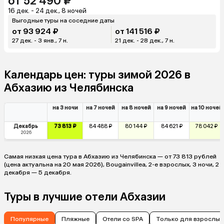
от 52 490 ₽
16 дек. - 24 дек., 8 ночей
Выгодные туры на соседние даты
от 93 924 ₽
от 141 516 ₽
27 дек. - 3 янв., 7 н.
21 дек. - 28 дек., 7 н.
Календарь цен: туры зимой 2026 в
Абхазию из Челябинска
на 3 ночи
на 7 ночей
на 8 ночей
на 9 ночей
на 10 ночей
Декабрь
73 813 ₽
84 488 ₽
80 144 ₽
84 621 ₽
78 042 ₽
2026
Самая низкая цена тура в Абхазию из Челябинска — от 73 813 рублей
(цена актуальна на 20 мая 2026), Bougainvillea, 2-е взрослых, 3 ночи, 2
декабря — 5 декабря.
Туры в лучшие отели Абхазии
Популярные
Пляжные
Отели со SPA
Только для взрослых