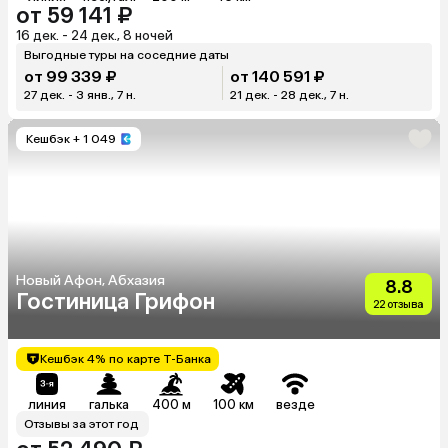
от 59 141 ₽
16 дек. - 24 дек., 8 ночей
Выгодные туры на соседние даты
от 99 339 ₽
от 140 591 ₽
27 дек. - 3 янв., 7 н.
21 дек. - 28 дек., 7 н.
Кешбэк
+ 1 049
Новый Афон, Абхазия
8.8
Гостиница Грифон
22 отзыва
Кешбэк 4% по карте Т-Банка
линия
галька
400 м
100 км
везде
Отзывы за этот год