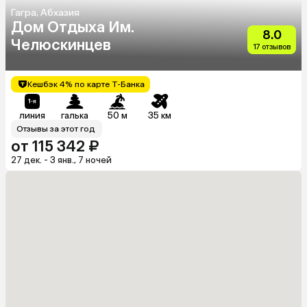
Гагра, Абхазия
Дом Отдыха Им.
8.0
Челюскинцев
17 отзывов
Кешбэк 4% по карте Т-Банка
линия
галька
50 м
35 км
Отзывы за этот год
от 115 342 ₽
27 дек. - 3 янв., 7 ночей