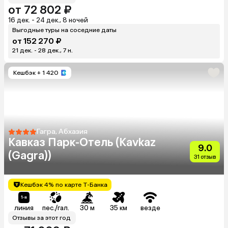
от 72 802 ₽
16 дек. - 24 дек., 8 ночей
Выгодные туры на соседние даты
от 152 270 ₽
21 дек. - 28 дек., 7 н.
Кешбэк
+ 1 420
Гагра, Абхазия
Кавказ Парк-Отель (Kavkaz
9.0
(Gagra))
31 отзыв
Кешбэк 4% по карте Т-Банка
линия
пес./гал.
30 м
35 км
везде
Отзывы за этот год