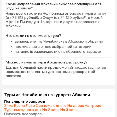
Какие направления Абхазии наиболее популярны для
ходили в кафе «Жемчуж
отдыха зимой?
отличная музыка там! 
Чаще всего гости из Челябинска выбирают туры в Гагру
дружелюбная, очень
(от 73 813 рублей), в Сухум (от 74 129 рублей), в Новый
понравилось, планиру
Афон, в Пицунду, в Цандрыпш и другие направления
Абхазии.
вернуться еще!) В Абх
бродячих собак, но он
Что входит в стоимость тура?
дружелюбные и безоб
авиаперелет из Челябинска в Абхазию и обратно
проживание в отеле выбранной категории
питание (в зависимости от выбранного тарифа)
Можно ли купить тур в Абхазию в рассрочку?
Да, для большей части предложений предоставляется
возможность оплаты тура частями с рассрочкой
платежа.
Туры из Челябинска на курорты Абхазии
Популярные запросы
Зима
·
Весна
·
Лето
·
Осень
·
На одного
·
На двоих
·
На троих
·
Туры выходного дня
·
На 2 ночи
·
На 3 ночи
·
Показать все запросы