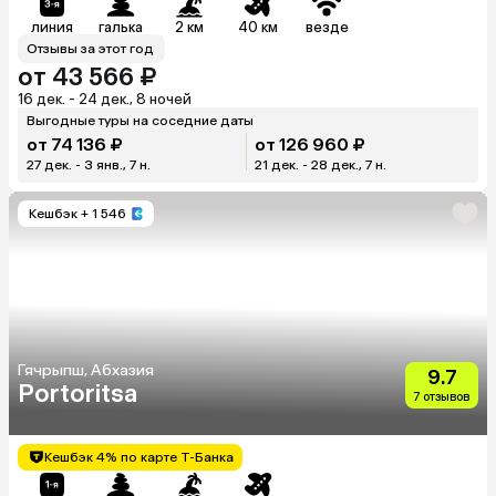
линия
галька
2 км
40 км
везде
Отзывы за этот год
от 43 566 ₽
16 дек. - 24 дек., 8 ночей
Выгодные туры на соседние даты
от 74 136 ₽
от 126 960 ₽
27 дек. - 3 янв., 7 н.
21 дек. - 28 дек., 7 н.
Кешбэк
+ 1 546
Гячрыпш, Абхазия
9.7
Portoritsa
7 отзывов
Кешбэк 4% по карте Т-Банка