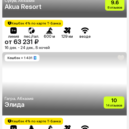
Сухум, Абхазия
9.6
Akua Resort
8 отзывов
Кешбэк 4% по карте Т-Банка
линия
пес./гал.
600 м
129 км
везде
от 63 231 ₽
16 дек. - 24 дек., 8 ночей
Кешбэк
+ 1 431
Гагра, Абхазия
10
Элида
14 отзывов
Кешбэк 4% по карте Т-Банка