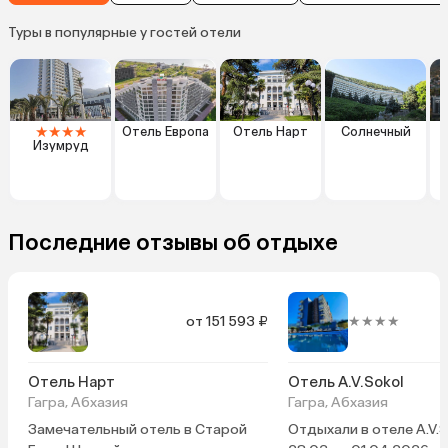
Туры в популярные у гостей отели
★
★
★
★
Отель Европа
Отель Нарт
Солнечный
Изумруд
Г
Последние отзывы об отдыхе
от 151 593 ₽
★★★★
о
Отель Нарт
Отель A.V.Sokol
Гагра, Абхазия
Гагра, Абхазия
Замечательный отель в Старой
Отдыхали в отеле A.V.S