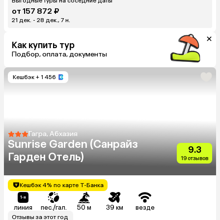
Выгодные туры на соседние даты
от 157 872 ₽
21 дек. - 28 дек., 7 н.
Как купить тур
Подбор, оплата, документы
Кешбэк
+ 1 456
Гагра, Абхазия
Sunrise Garden (Санрайз
9.3
Гарден Отель)
19 отзывов
Кешбэк 4% по карте Т-Банка
линия
пес./гал.
50 м
39 км
везде
Отзывы за этот год