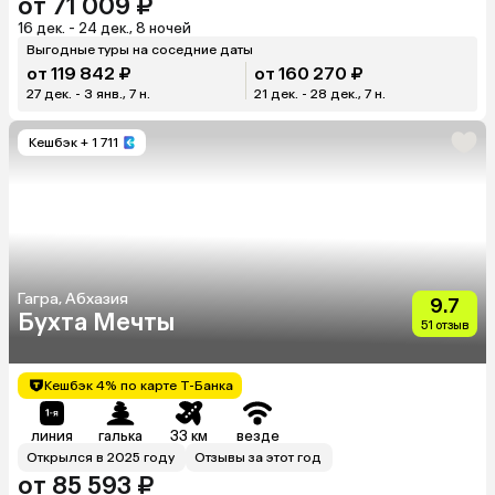
от 71 009 ₽
16 дек. - 24 дек., 8 ночей
Выгодные туры на соседние даты
от 119 842 ₽
от 160 270 ₽
27 дек. - 3 янв., 7 н.
21 дек. - 28 дек., 7 н.
Кешбэк
+ 1 711
Гагра, Абхазия
9.7
Бухта Мечты
51 отзыв
Кешбэк 4% по карте Т-Банка
линия
галька
33 км
везде
Открылся в 2025 году
Отзывы за этот год
от 85 593 ₽