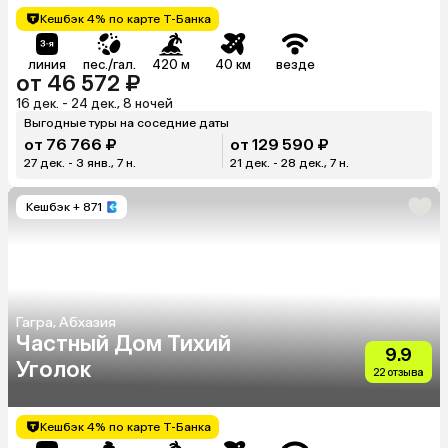
Кешбэк 4% по карте Т-Банка
линия
пес./гал.
420 м
40 км
везде
от 46 572 ₽
16 дек. - 24 дек., 8 ночей
Выгодные туры на соседние даты
от 76 766 ₽
от 129 590 ₽
27 дек. - 3 янв., 7 н.
21 дек. - 28 дек., 7 н.
Кешбэк
+ 871
Гагра, Абхазия
Частный Дом Тихий
9.9
Уголок
22 отзыва
Кешбэк 4% по карте Т-Банка