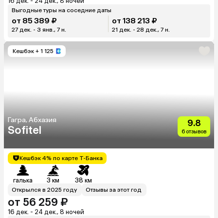
16 дек. - 24 дек., 8 ночей
Выгодные туры на соседние даты
от 85 389 ₽
от 138 213 ₽
27 дек. - 3 янв., 7 н.
21 дек. - 28 дек., 7 н.
Кешбэк
+ 1 125
Гагра, Абхазия
9.8
Sofitel
6 отзывов
Кешбэк 4% по карте Т-Банка
галька
3 км
38 км
Открылся в 2025 году
Отзывы за этот год
от 56 259 ₽
16 дек. - 24 дек., 8 ночей