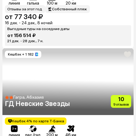
линия
галька
100 м
20 км
Отзывы за этот год
Собственный пляж
от 77 340 ₽
16 дек. - 24 дек., 8 ночей
Выгодные туры на соседние даты
от 156 514 ₽
21 дек. - 28 дек., 7 н.
Кешбэк
+ 1 182
Гагра, Абхазия
10
ГД Невские Звезды
9 отзывов
Кешбэк 4% по карте Т-Банка
линия
пес./гал.
200 м
46 км