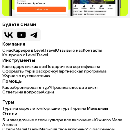
Будьте с нами
Компания
О нас
Карьера в Level.Travel
Отзывы о нас
Контакты
Ко-промо с Level.Travel
Инструменты
Календарь низких цен
Подарочные сертификаты
Оформить тур в рассрочку
Партнерская программа
Журнал о путешествиях
Помощь
Как забронировать тур?
Правила въезда и визы
Ответы на вопросы
Акции
Туры
Туры на море летом
Горящие туры
Туры на Мальдивы
Отели
5-и звездочные отели «ультра всё включено» Южного Мале
Атолла
Отели Мале
Отели Мальдив "все включено" с бассейном