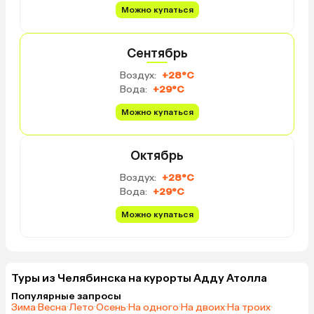
Можно купаться
Сентябрь
Воздух:
+28°C
Вода:
+29°C
Можно купаться
Октябрь
Воздух:
+28°C
Вода:
+29°C
Можно купаться
Туры из Челябинска на курорты Адду Атолла
Популярные запросы
Зима
·
Весна
·
Лето
·
Осень
·
На одного
·
На двоих
·
На троих
·