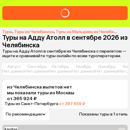
Туры
,
Туры из Челябинска
,
Туры на Мальдивы из Челябинска
,
Ту
Туры на Адду Атолл в сентябре 2026 из
Челябинска
Туры на Адду Атолл в сентябре из Челябинска с перелетом —
ищите и сравнивайте туры онлайн по всем туроператорам.
Август
Сентябрь
Октябрь
Ноябрь
Декабрь
Янв
Нет данных
Нет данных
Нет данных
Нет данных
Нет данных
Нет д
из
Челябинска
вылетов нет
мы показали туры
из
Москвы
от 365 924 ₽
Туры из Санкт-Петербурга
от 397 659 ₽
По рекомендации
Показаны туры в 1 отель
Кешбэк