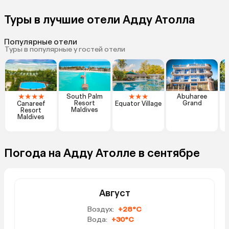
Туры в лучшие отели Адду Атолла
Популярные отели
Туры в популярные у гостей отели
★
★
★
★
★
★
★
South Palm
Abuharee
Resort
Grand
Canareef
Equator Village
Maldives
Resort
Maldives
Погода на Адду Атолле в сентябре
Август
Воздух:
+28°C
Вода:
+30°C