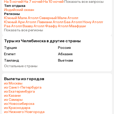
На 5 ночей
·
На 7 ночей
·
На 10 ночей
·
Показать все запросы
Тип отдыха
Индийский океан
Регионы
Южный Мале Атолл
·
Северный Мале Атолл
·
Южный Ари Атолл
·
Лавиани Атолл
·
Баа Атолл
·
Нону Атолл
·
Раа Атолл
·
Вааву Атолл
·
Фаафу Атолл
·
Маафуши
·
Показать все регионы
Туры из Челябинска в другие страны
Турция
Россия
Египет
Абхазия
Таиланд
Вьетнам
Остальные страны
ОАЭ
Мальдивы
Грузия
Беларусь
Вылеты из городов
Армения
Шри-Ланка
из Москвы
Казахстан
Азербайджан
из Санкт-Петербурга
из Екатеринбурга
Узбекистан
Сербия
из Казани
Катар
Киргизия
из Самары
из Новосибирска
Гонконг
Саудовская Аравия
из Краснодара
Таджикистан
Венгрия
из Нижнего Новгорода