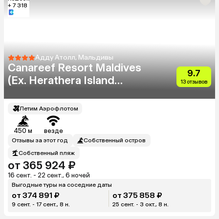
+ 7 318
Адду Атолл, Мальдивы
Canareef Resort Maldives
9.7
(Ex. Herathera Island
13 отзывов
Resort)
Летим Аэрофлотом
450 м
везде
Отзывы за этот год
Собственный остров
Собственный пляж
от 365 924 ₽
16 сент. - 22 сент., 6 ночей
Выгодные туры на соседние даты
от 374 891 ₽
от 375 858 ₽
9 сент. - 17 сент., 8 н.
25 сент. - 3 окт., 8 н.