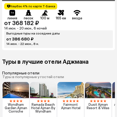
Кешбэк 4% по карте Т-Банка
линия
песок
100 м
165 км
везде
от 368 182 ₽
14 июн. - 20 июн., 6 ночей
Выгодные туры на соседние даты
от 386 680 ₽
14 июн. - 22 июн., 8 н.
Туры в лучшие отели Аджмана
Популярные отели
Туры в популярные у гостей отели
★
★
★
★
★
★
★
★
★
★
★
★
★
★
★
★
★
★
Wyndham
Ramada Beach
Fairmont
Dusit Ajman
A
Garden Ajman
Hotel Ajman By
Ajman Hotel
Resort & Villas
Corniche
Wyndham