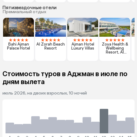
Пятизвездочные отели
Премиальный отдых
★
★
★
★
★
★
★
★
★
★
★
★
★
★
★
★
★
★
★
★
Bahi Ajman
Al Zorah Beach
Ajman Hotel
Zoya Health &
R
Palace Hotel
Resort
Luxury Villas
Wellbeing
Resort, Al
Zorah
Стоимость туров в Аджман в июле по
дням вылета
июль 2026, на двоих взрослых, 10 ночей