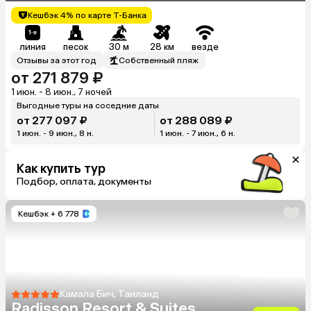
Кешбэк 4% по карте Т-Банка
линия
песок
30 м
28 км
везде
Отзывы за этот год
Собственный пляж
от 271 879 ₽
1 июн. - 8 июн., 7 ночей
Выгодные туры на соседние даты
от 277 097 ₽
от 288 089 ₽
1 июн. - 9 июн., 8 н.
1 июн. - 7 июн., 6 н.
Как купить тур
Подбор, оплата, документы
Кешбэк
+ 6 778
Камала Бич, Таиланд
Radisson Resort & Suites