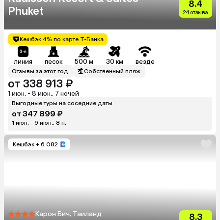
8.4
Phuket
24 отзыва
Кешбэк 4% по карте Т-Банка
линия
песок
500 м
30 км
везде
Отзывы за этот год
Собственный пляж
от 338 913 ₽
1 июн. - 8 июн., 7 ночей
Выгодные туры на соседние даты
от 347 899 ₽
1 июн. - 9 июн., 8 н.
Кешбэк
+ 6 082
Карон Бич, Таиланд
8.3