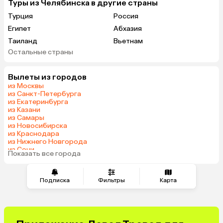
Туры из Челябинска в другие страны
Турция
Россия
Египет
Абхазия
Таиланд
Вьетнам
Остальные страны
ОАЭ
Мальдивы
Грузия
Армения
Вылеты из городов
Беларусь
Казахстан
из Москвы
Шри-Ланка
Узбекистан
из Санкт-Петербурга
из Екатеринбурга
Азербайджан
Сербия
из Казани
Катар
Киргизия
из Самары
из Новосибирска
Гонконг
Саудовская Аравия
из Краснодара
Таджикистан
Венгрия
из Нижнего Новгорода
из Сочи
Показать все города
из Тюмени
Подписка
Фильтры
Карта