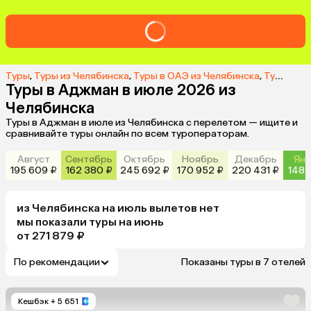
Туры
,
Туры из Челябинска
,
Туры в ОАЭ из Челябинска
,
Туры в Аджман из Челябинска
Туры в Аджман в июле 2026 из
Челябинска
Туры в Аджман в июле из Челябинска с перелетом — ищите и
сравнивайте туры онлайн по всем туроператорам.
Август
Сентябрь
Октябрь
Ноябрь
Декабрь
Янв
195 609 ₽
162 380 ₽
245 692 ₽
170 952 ₽
220 431 ₽
148 
из
Челябинска
на июль
вылетов нет
мы показали туры
на
июнь
от 271 879 ₽
По рекомендации
Показаны туры в 7 отелей
Кешбэк
+ 5 651