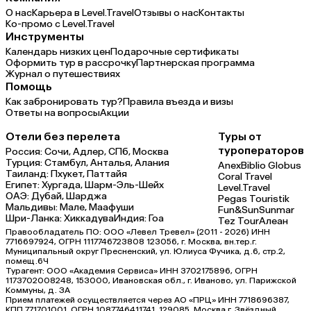
О нас
Карьера в Level.Travel
Отзывы о нас
Контакты
Ко-промо с Level.Travel
Инструменты
Календарь низких цен
Подарочные сертификаты
Оформить тур в рассрочку
Партнерская программа
Журнал о путешествиях
Помощь
Как забронировать тур?
Правила въезда и визы
Ответы на вопросы
Акции
Отели без перелета
Туры от
туроператоров
Россия:
Сочи,
Адлер,
СПб,
Москва
Турция:
Стамбул,
Анталья,
Алания
Anex
Biblio Globus
Таиланд:
Пхукет,
Паттайя
Coral Travel
Египет:
Хургада,
Шарм-Эль-Шейх
Level.Travel
ОАЭ:
Дубай,
Шарджа
Pegas Touristik
Мальдивы:
Мале,
Маафуши
Fun&Sun
Sunmar
Шри-Ланка:
Хиккадува
Индия:
Гоа
Tez Tour
Алеан
Правообладатель ПО: ООО «Левел Тревел» (2011 - 2026) ИНН
7716697924, ОГРН 1117746723808 123056, г. Москва, вн.тер.г.
Муниципальный округ Пресненский, ул. Юлиуса Фучика, д.6, стр.2,
помещ.6Ч
Турагент: ООО «Академия Сервиса» ИНН 3702175896, ОГРН
1173702008248, 153000, Ивановская обл., г. Иваново, ул. Парижской
Коммуны, д. ЗА
Прием платежей осуществляется через АО «ПРЦ» ИНН 7718696387,
КПП 771701001, ОГРН 1087746411741, 129085, Москва г, Звёздный