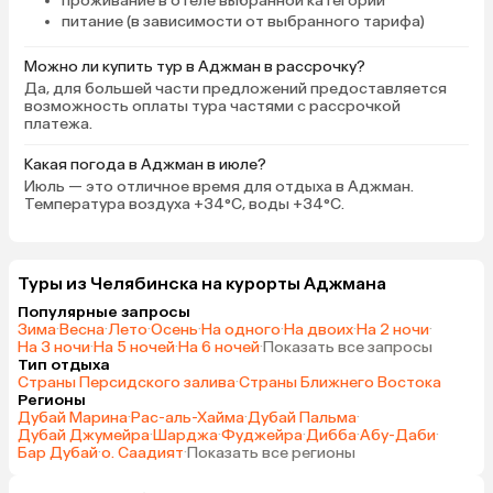
проживание в отеле выбранной категории
питание (в зависимости от выбранного тарифа)
Можно ли купить тур в Аджман в рассрочку?
Да, для большей части предложений предоставляется
возможность оплаты тура частями с рассрочкой
платежа.
Какая погода в Аджман в июле?
Июль — это отличное время для отдыха в Аджман.
Температура воздуха +34°C, воды +34°C.
Туры из Челябинска на курорты Аджмана
Популярные запросы
Зима
·
Весна
·
Лето
·
Осень
·
На одного
·
На двоих
·
На 2 ночи
·
На 3 ночи
·
На 5 ночей
·
На 6 ночей
·
Показать все запросы
Тип отдыха
Страны Персидского залива
·
Страны Ближнего Востока
Регионы
Дубай Марина
·
Рас-аль-Хайма
·
Дубай Пальма
·
Дубай Джумейра
·
Шарджа
·
Фуджейра
·
Дибба
·
Абу-Даби
·
Бар Дубай
·
о. Саадият
·
Показать все регионы