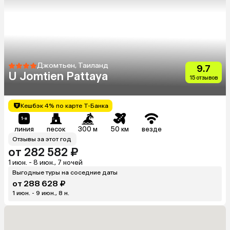
Джомтьен, Таиланд
9.7
U Jomtien Pattaya
15 отзывов
Кешбэк 4% по карте Т-Банка
линия
песок
300 м
50 км
везде
Отзывы за этот год
от 282 582 ₽
1 июн. - 8 июн., 7 ночей
Выгодные туры на соседние даты
от 288 628 ₽
1 июн. - 9 июн., 8 н.