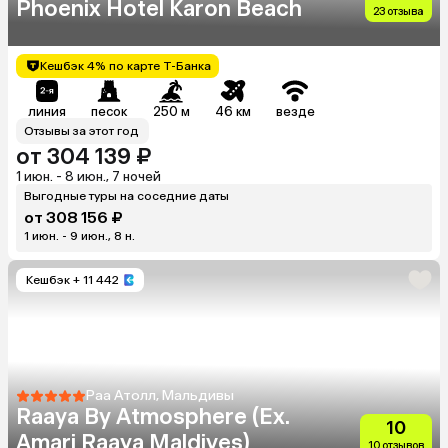
Phoenix Hotel Karon Beach
23 отзыва
Кешбэк 4% по карте Т-Банка
линия
песок
250 м
46 км
везде
Отзывы за этот год
от 304 139 ₽
1 июн. - 8 июн., 7 ночей
Выгодные туры на соседние даты
от 308 156 ₽
1 июн. - 9 июн., 8 н.
Кешбэк
+ 11 442
Раа Атолл, Мальдивы
Raaya By Atmosphere (Ex.
10
Amari Raaya Maldives)
10 отзывов