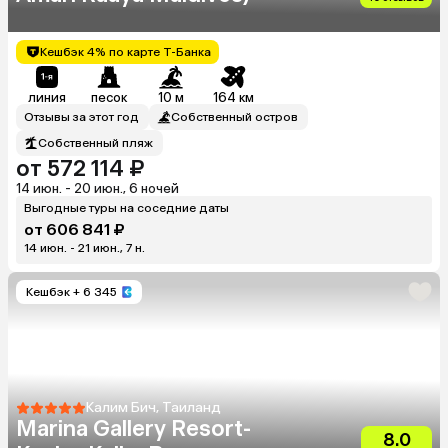
Кешбэк 4% по карте Т-Банка
линия
песок
10 м
164 км
Отзывы за этот год
Собственный остров
Собственный пляж
от 572 114 ₽
14 июн. - 20 июн., 6 ночей
Выгодные туры на соседние даты
от 606 841 ₽
14 июн. - 21 июн., 7 н.
Кешбэк
+ 6 345
Калим Бич, Таиланд
Marina Gallery Resort-
8.0