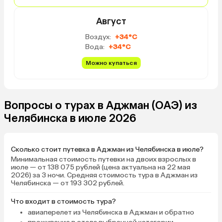
сладостей и сувениро
Август
смело здесь покупать,
завышены. Из отеля на
Воздух:
+34°C
прогулочная улочка с 
Вода:
+34°C
выходит на набережну
от отеля магазины, су
Можно купаться
обменник, алкомаркет,
надо, можно в аэропор
закупать.
Вопросы о турах в Аджман (ОАЭ) из
Челябинска в июле 2026
Сколько стоит путевка в Аджман из Челябинска в июле?
Минимальная стоимость путевки на двоих взрослых в
июле — от 138 075 рублей (цена актуальна на 22 мая
2026) за 3 ночи. Средняя стоимость тура в Аджман из
Челябинска — от 193 302 рублей.
Что входит в стоимость тура?
авиаперелет из Челябинска в Аджман и обратно