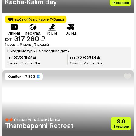
Kacha-Kalim Bay
13 отзывов
Кешбэк 4% по карте Т-Банка
линия
пес./гал.
150 м
33 км
от 317 260 ₽
1 июн. - 8 июн., 7 ночей
Выгодные туры на соседние даты
от 323 152 ₽
от 328 293 ₽
1 июн. - 9 июн., 8 н.
1 июн. - 7 июн., 6 н.
Кешбэк
+ 7 363
Унаватуна, Шри-Ланка
9.0
Thambapanni Retreat
8 отзывов