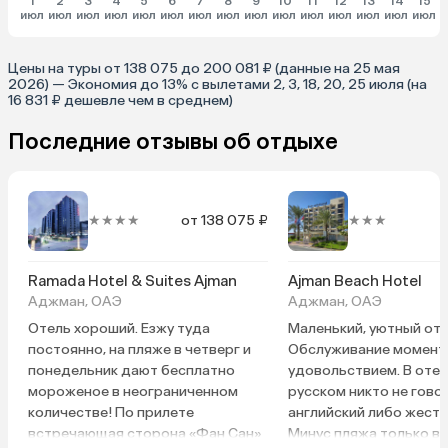
1
2
3
4
5
6
7
8
9
10
11
12
13
14
15
июл
июл
июл
июл
июл
июл
июл
июл
июл
июл
июл
июл
июл
июл
июл
и
Цены на туры от 138 075 до 200 081 ₽ (данные на 25 мая
2026) — Экономия до 13% с вылетами 2, 3, 18, 20, 25 июля (на
16 831 ₽ дешевле чем в среднем)
Последние отзывы об отдыхе
★★★★
от 138 075 ₽
★★★
Ramada Hotel & Suites Ajman
Ajman Beach Hotel
Аджман, ОАЭ
Аджман, ОАЭ
Отель хороший. Езжу туда
Маленький, уютный оте
постоянно, на пляже в четверг и
Обслуживание момента
понедельник дают бесплатно
удовольствием. В отел
мороженое в неограниченном
русском никто не гово
количестве! По прилете
английский либо жесты
встречающая сторона «Фан Сан»
Минус пляжа только в 