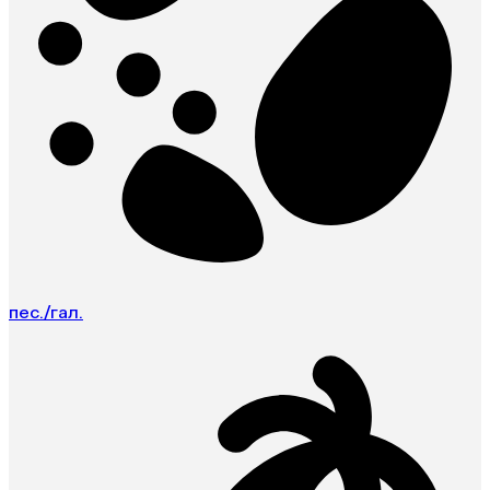
пес./гал.