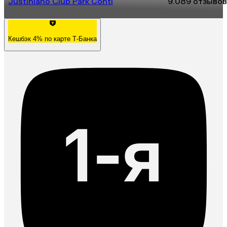
Justiniano Club Park Conti
9.0
89 отзывов
Кешбэк 4% по карте Т-Банка