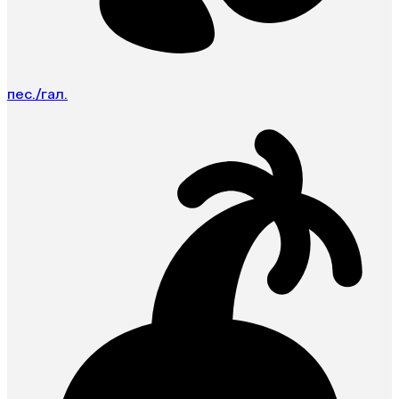
пес./гал.