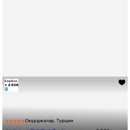
Кешбэк
+ 3 506
Окурджалар, Турция