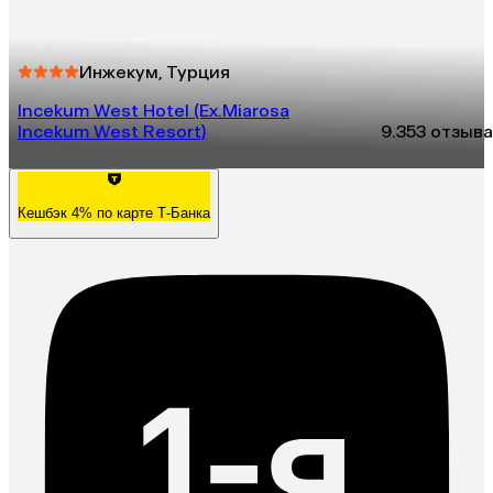
Инжекум, Турция
Incekum West Hotel (Ex.Miarosa
Incekum West Resort)
9.3
53 отзыва
Кешбэк 4% по карте Т-Банка