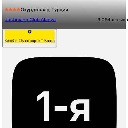
Окурджалар, Турция
Justiniano Club Alanya
9.0
94 отзыва
Кешбэк 4% по карте Т-Банка