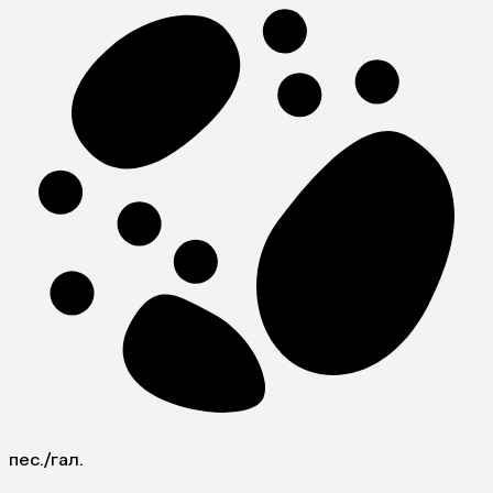
пес./гал.