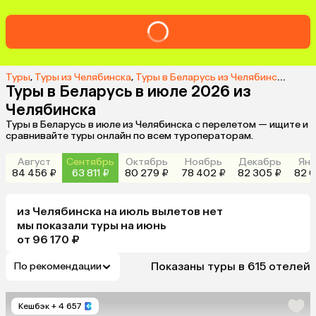
Туры
,
Туры из Челябинска
,
Туры в Беларусь из Челябинска
,
Туры
Туры в Беларусь в июле 2026 из
Челябинска
Туры в Беларусь в июле из Челябинска с перелетом — ищите и
сравнивайте туры онлайн по всем туроператорам.
Август
Сентябрь
Октябрь
Ноябрь
Декабрь
Янв
84 456 ₽
63 811 ₽
80 279 ₽
78 402 ₽
82 305 ₽
82 0
из
Челябинска
на июль
вылетов нет
мы показали туры
на
июнь
от 96 170 ₽
Показаны туры в 615 отелей
По рекомендации
Кешбэк
+ 4 657