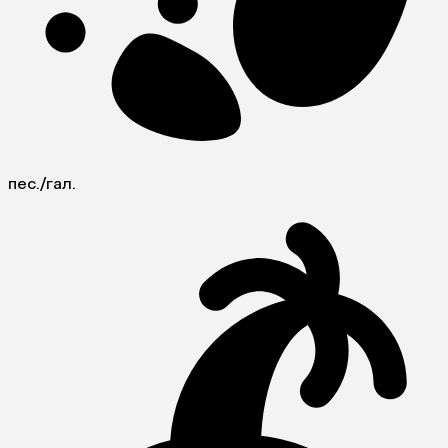
пес./гал.