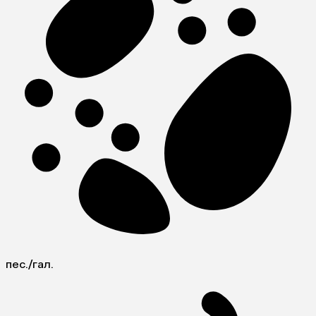
пес./гал.