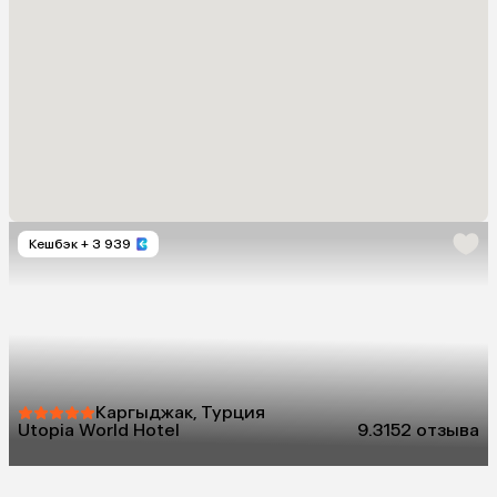
Кешбэк
+ 3 939
Каргыджак, Турция
Utopia World Hotel
9.3
152 отзыва