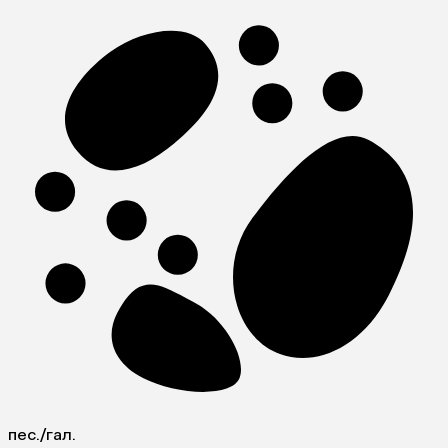
пес./гал.