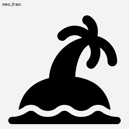
пес./гал.