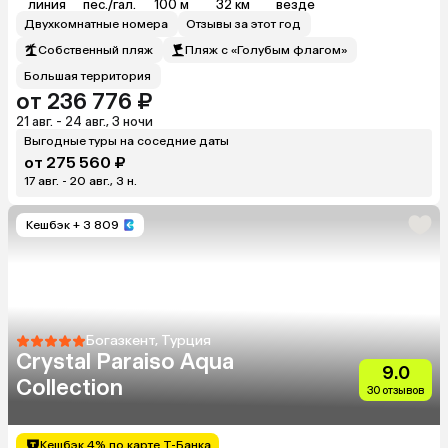
линия
пес./гал.
100 м
32 км
везде
Двухкомнатные номера
Отзывы за этот год
Собственный пляж
Пляж с «Голубым флагом»
Большая территория
от 236 776 ₽
21 авг. - 24 авг., 3 ночи
Выгодные туры на соседние даты
от 275 560 ₽
17 авг. - 20 авг., 3 н.
Кешбэк
+ 3 809
Богазкент, Турция
Crystal Paraiso Aqua
9.0
Collection
30 отзывов
Кешбэк 4% по карте Т-Банка