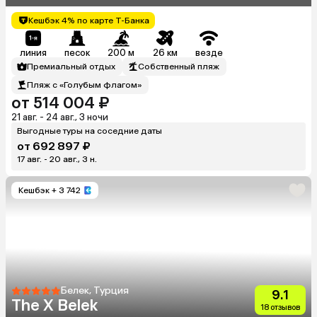
Кешбэк 4% по карте Т-Банка
линия
песок
200 м
26 км
везде
Премиальный отдых
Собственный пляж
Пляж с «Голубым флагом»
от 514 004 ₽
21 авг. - 24 авг., 3 ночи
Выгодные туры на соседние даты
от 692 897 ₽
17 авг. - 20 авг., 3 н.
Кешбэк
+ 3 742
Белек, Турция
9.1
The X Belek
18 отзывов