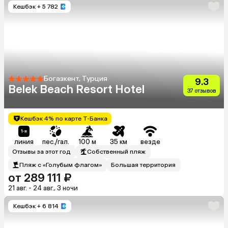
Кешбэк
+ 5 782
Богазкент, Турция
9.3
Belek Beach Resort Hotel
37 отзывов
Кешбэк 4% по карте Т-Банка
линия
пес./гал.
100 м
35 км
везде
Отзывы за этот год
Собственный пляж
Пляж с «Голубым флагом»
Большая территория
от 289 111 ₽
21 авг. - 24 авг., 3 ночи
Кешбэк
+ 6 814