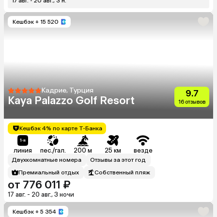
17 авг. - 20 авг., 3 н.
Кешбэк
+ 15 520
Кадрие, Турция
9.7
Kaya Palazzo Golf Resort
16 отзывов
Кешбэк 4% по карте Т-Банка
линия
пес./гал.
200 м
25 км
везде
Двухкомнатные номера
Отзывы за этот год
Премиальный отдых
Собственный пляж
от 776 011 ₽
17 авг. - 20 авг., 3 ночи
Кешбэк
+ 5 354