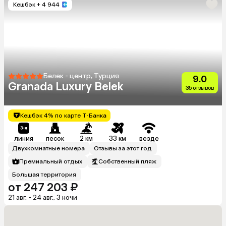
Кешбэк
+ 4 944
Белек - центр, Турция
9.0
Granada Luxury Belek
35 отзывов
Кешбэк 4% по карте Т-Банка
линия
песок
2 км
33 км
везде
Двухкомнатные номера
Отзывы за этот год
Премиальный отдых
Собственный пляж
Большая территория
от 247 203 ₽
21 авг. - 24 авг., 3 ночи