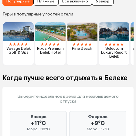
Популярные
Пляжные
Все включено
5 звезд
Туры в популярные у гостей отели
★
★
★
★
★
★
★
★
★
★
★
★
★
★
★
★
★
★
★
★
Voyage Belek
Rixos Premium
Pine Beach
Selectum
A
Golf & Spa
Belek Hotel
Luxury Resort
Belek
Когда лучше всего отдыхать в Белеке
Выберите идеальное время для незабываемого
отпуска
Январь
Февраль
+11°C
+9°C
Море: +18°C
Море: +17°C