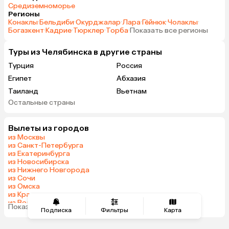
Средиземноморье
Регионы
Конаклы
·
Бельдиби
·
Окурджалар
·
Лара
·
Гёйнюк
·
Чолаклы
·
Богазкент
·
Кадрие
·
Тюрклер
·
Торба
·
Показать все регионы
Туры из Челябинска в другие страны
Турция
Россия
Египет
Абхазия
Таиланд
Вьетнам
Остальные страны
ОАЭ
Гонконг
Саудовская Аравия
Вылеты из городов
из Москвы
из Санкт-Петербурга
из Екатеринбурга
из Новосибирска
из Нижнего Новгорода
из Сочи
из Омска
из Красноярска
из Волгограда
Показать все города
Подписка
Фильтры
Карта