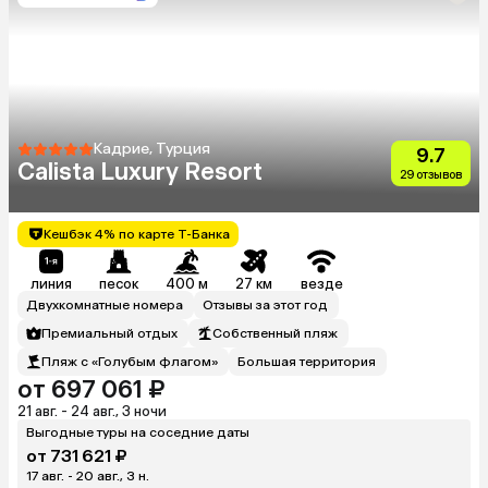
Кадрие, Турция
9.7
Calista Luxury Resort
29 отзывов
Кешбэк 4% по карте Т-Банка
линия
песок
400 м
27 км
везде
Двухкомнатные номера
Отзывы за этот год
Премиальный отдых
Собственный пляж
Пляж с «Голубым флагом»
Большая территория
от 697 061 ₽
21 авг. - 24 авг., 3 ночи
Выгодные туры на соседние даты
от 731 621 ₽
17 авг. - 20 авг., 3 н.