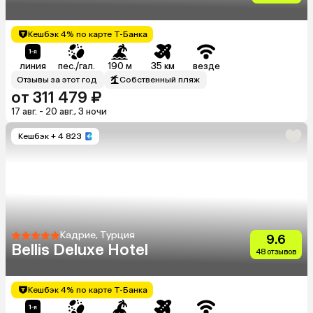
Кешбэк 4% по карте Т-Банка
линия
пес./гал.
190 м
35 км
везде
Отзывы за этот год
Собственный пляж
от 311 479 ₽
17 авг. - 20 авг., 3 ночи
Кешбэк
+ 4 823
Кадрие, Турция
9.6
Bellis Deluxe Hotel
48 отзывов
Кешбэк 4% по карте Т-Банка