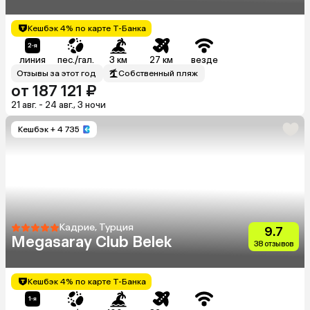
Кешбэк 4% по карте Т-Банка
линия
пес./гал.
3 км
27 км
везде
Отзывы за этот год
Собственный пляж
от 187 121 ₽
21 авг. - 24 авг., 3 ночи
Кешбэк
+ 4 735
Кадрие, Турция
9.7
Megasaray Club Belek
38 отзывов
Кешбэк 4% по карте Т-Банка