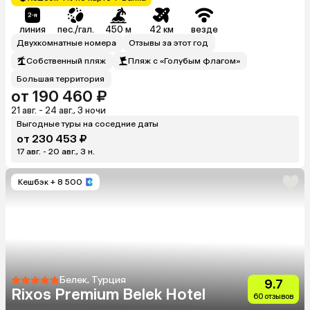
линия
пес./гал.
450 м
42 км
везде
Двухкомнатные номера
Отзывы за этот год
Собственный пляж
Пляж с «Голубым флагом»
Большая территория
от 190 460 ₽
21 авг. - 24 авг., 3 ночи
Выгодные туры на соседние даты
от 230 453 ₽
17 авг. - 20 авг., 3 н.
Кешбэк
+ 8 500
Белек, Турция
9.7
Rixos Premium Belek Hotel
60 отзывов