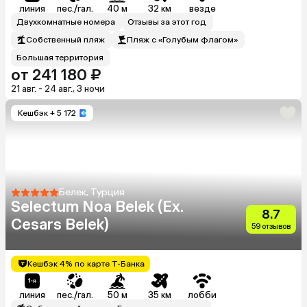
линия
пес./гал.
40 м
32 км
везде
Двухкомнатные номера
Отзывы за этот год
Собственный пляж
Пляж с «Голубым флагом»
Большая территория
от 241 180 ₽
21 авг. - 24 авг., 3 ночи
Кешбэк
+ 5 172
Белек, Турция
Selectum Noa Belek (Ex.
8.7
Cesars Belek)
59 отзывов
Кешбэк 4% по карте Т-Банка
линия
пес./гал.
50 м
35 км
лобби