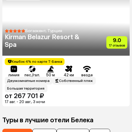
Богазкент, Турция
Kirman Belazur Resort &
9.0
Spa
17 отзывов
Кешбэк 4% по карте Т-Банка
линия
пес./гал.
50 м
42 км
везде
Двухкомнатные номера
Собственный пляж
Большая территория
от 267 701 ₽
17 авг. - 20 авг., 3 ночи
Туры в лучшие отели Белека