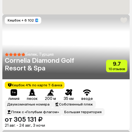
Кешбэк
+ 6 102
Белек, Турция
Cornelia Diamond Golf
9.7
Resort & Spa
10 отзывов
Кешбэк 4% по карте Т-Банка
линия
песок
200 м
35 км
везде
Двухкомнатные номера
Собственный пляж
Пляж с «Голубым флагом»
Большая территория
от 305 131 ₽
21 авг. - 24 авг., 3 ночи