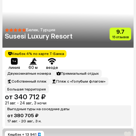
Белек, Турция
9.7
Susesi Luxury Resort
15 отзывов
Кешбэк 4% по карте Т-Банка
линия
60 м
везде
Двухкомнатные номера
Премиальный отдых
Собственный пляж
Пляж с «Голубым флагом»
Большая территория
от 340 712 ₽
21 авг. - 24 авг., 3 ночи
Выгодные туры на соседние даты
от 380 705 ₽
17 авг. - 20 авг., 3 н.
Кешбэк
+ 13 941