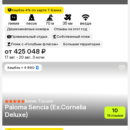
Кешбэк 4% по карте Т-Банка
линия
песок
70 м
35 км
везде
Двухкомнатные номера
Отзывы за этот год
Премиальный отдых
Собственный пляж
Пляж с «Голубым флагом»
Большая территория
от 425 048 ₽
17 авг. - 20 авг., 3 ночи
Кешбэк
+ 4 890
Белек, Турция
Paloma Sencia (Ex.Cornelia
10
Deluxe)
18 отзывов