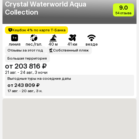
Crystal Waterworld Aqua
9.0
Collection
54 отзыва
Кешбэк 4% по карте Т-Банка
линия
пес./гал.
40 м
41 км
везде
Отзывы за этот год
Собственный пляж
Большая территория
от 203 816 ₽
21 авг. - 24 авг., 3 ночи
Выгодные туры на соседние даты
от 243 809 ₽
17 авг. - 20 авг., 3 н.