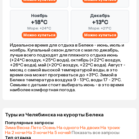
Ноябрь
Декабрь
+18°C
+13°C
Море: +24°C
Море: +21°C
Можно купаться
Можно купаться
Идеальное время для отдыха в Белеке - июнь, июль и
ноябрь. Купальный сезон длится с мая по декабрь,
лучше всего подходят для пляжного отдыха июнь
(+24°C воздух, +25°C вода), октябрь (+22°C воздух,
+26°C вода), май (+20°C воздух, +22°C вода). Август -
месяц с самой высокой температурой воды, в это
время она может прогреваться до +31°C. Зимой в
Белеке температура воздуха 9 - 13°C, воды 17 - 21°C.
Семьям с детьми стоит выбирать июнь - в это время
наиболее комфортная погода.
Туры из Челябинска на курорты Белека
Популярные запросы
Зима
·
Весна
·
Лето
·
Осень
·
На одного
·
На двоих
·
На троих
·
На 2 ночи
·
На 3 ночи
·
На 5 ночей
·
Показать все запросы
Тип отдыха