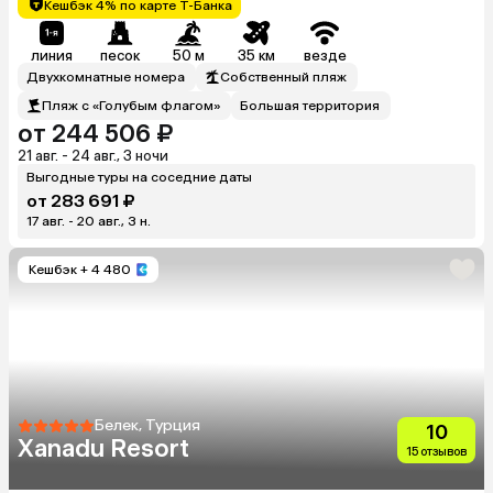
Кешбэк 4% по карте Т-Банка
линия
песок
50 м
35 км
везде
Двухкомнатные номера
Собственный пляж
Пляж с «Голубым флагом»
Большая территория
от 244 506 ₽
21 авг. - 24 авг., 3 ночи
Выгодные туры на соседние даты
от 283 691 ₽
17 авг. - 20 авг., 3 н.
Кешбэк
+ 4 480
Белек, Турция
10
Xanadu Resort
15 отзывов