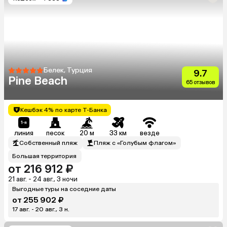
Белек, Турция
9.7
Pine Beach
65 отзывов
Кешбэк 4% по карте Т-Банка
линия
песок
20 м
33 км
везде
Собственный пляж
Пляж с «Голубым флагом»
Большая территория
от 216 912 ₽
21 авг. - 24 авг., 3 ночи
Выгодные туры на соседние даты
от 255 902 ₽
17 авг. - 20 авг., 3 н.