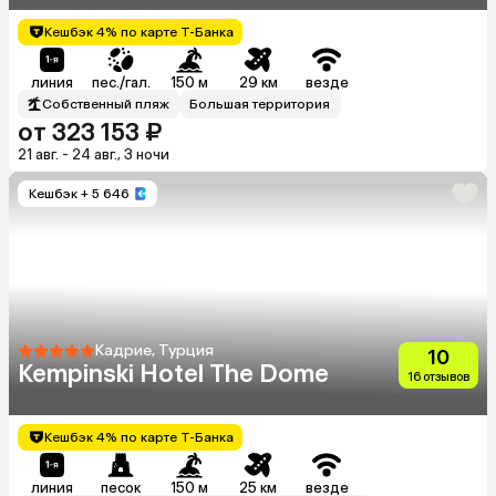
Кешбэк 4% по карте Т-Банка
линия
пес./гал.
150 м
29 км
везде
Собственный пляж
Большая территория
от 323 153 ₽
21 авг. - 24 авг., 3 ночи
Кешбэк
+ 5 646
Кадрие, Турция
10
Kempinski Hotel The Dome
16 отзывов
Кешбэк 4% по карте Т-Банка
линия
песок
150 м
25 км
везде