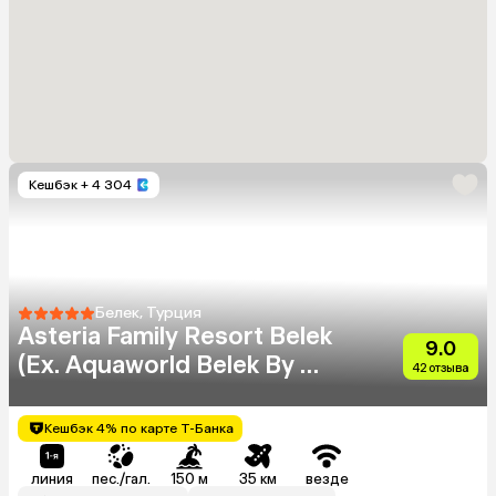
Кешбэк
+ 4 304
Белек, Турция
Asteria Family Resort Belek
9.0
(Ex. Aquaworld Belek By Mp
42 отзыва
Hotel)
Кешбэк 4% по карте Т-Банка
линия
пес./гал.
150 м
35 км
везде