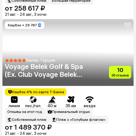
Собственный пляж
Большая территория
от 258 617 ₽
21 авг. - 24 авг., 3 ночи
Кешбэк
+ 29 787
Белек, Турция
Voyage Belek Golf & Spa
10
(Ex. Club Voyage Belek
36 отзывов
Select)
Кешбэк 4% по карте Т-Банка
линия
пес./гал.
40 м
35 км
везде
Отзывы за этот год
Премиальный отдых
Собственный пляж
Пляж с «Голубым флагом»
от 1 489 370 ₽
21 авг. - 24 авг., 3 ночи