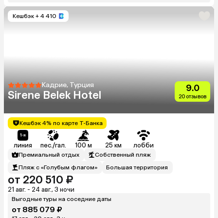
Кешбэк
+ 4 410
Кадрие, Турция
9.0
Sirene Belek Hotel
20 отзывов
Кешбэк 4% по карте Т-Банка
линия
пес./гал.
100 м
25 км
лобби
Премиальный отдых
Собственный пляж
Пляж с «Голубым флагом»
Большая территория
от 220 510 ₽
21 авг. - 24 авг., 3 ночи
Выгодные туры на соседние даты
от 885 079 ₽