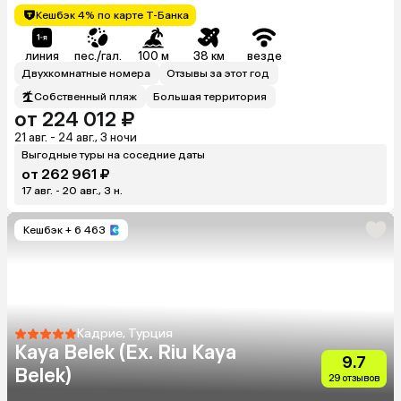
Кешбэк 4% по карте Т-Банка
линия
пес./гал.
100 м
38 км
везде
Двухкомнатные номера
Отзывы за этот год
Собственный пляж
Большая территория
от 224 012 ₽
21 авг. - 24 авг., 3 ночи
Выгодные туры на соседние даты
от 262 961 ₽
17 авг. - 20 авг., 3 н.
Кешбэк
+ 6 463
Кадрие, Турция
Kaya Belek (Ex. Riu Kaya
9.7
Belek)
29 отзывов