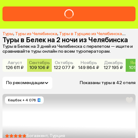
Туры
,
Туры из Челябинска
,
Туры в Турцию из Челябинска
,
Туры в
Туры в Белек на 2 ночи из Челябинска
Туры в Белек на 3 дней из Челябинска с перелетом — ищите и
сравнивайте туры онлайн по всем туроператорам.
Август
Сентябрь
Октябрь
Ноябрь
Декабрь
Янв
126 611 ₽
109 106 ₽
122 077 ₽
149 864 ₽
127 195 ₽
101 
По рекомендации
Показаны туры в 42 отеля
Кешбэк
+ 4 076
Богазкент, Турция