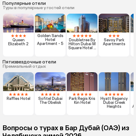
Популярные отели
Туры в популярные у гостей отели
★
★
★
★
★
★
★
★
★
★
★
★
Golden Sands
Hotel
Queen
Doubletree By
Savoy Park
Apartment - 5
Elizabeth 2
Hilton Dubai M
Apartments
Square Hotel &
Residences
Пятизвездочные отели
Премиальный отдых
★
★
★
★
★
★
★
★
★
★
★
★
★
★
★
★
★
★
★
★
Raffles Hotel
Sofitel Dubai
Park Regis Kris
Hyatt Regency
The Obelisk
Kin Hotel
Dubai Creek
D
Heights
A
Вопросы о турах в Бар Дубай (ОАЭ) из
Челябинска зимой 2026