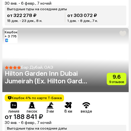
30 янв. - 6 февр., 7 ночей
Выгодные туры на соседние даты
от 322 278 ₽
от 303 072 ₽
15 дек. - 23 дек., 8 н.
1 дек. - 8 дек., 7 н.
Кешбэк
+ 3 776
Бар Дубай, ОАЭ
Hilton Garden Inn Dubai
9.6
Jumeirah (Ex. Hilton Garden
9 отзывов
Inn Dubai Al Mina)
Кешбэк 4% по карте Т-Банка
линия
песок
3 км
8 км
везде
от 188 841 ₽
30 янв. - 6 февр., 7 ночей
Выгодные туры на соседние даты