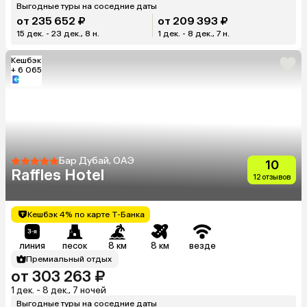
Выгодные туры на соседние даты
от 235 652 ₽
от 209 393 ₽
15 дек. - 23 дек., 8 н.
1 дек. - 8 дек., 7 н.
Кешбэк
+ 6 065
Бар Дубай, ОАЭ
10
Raffles Hotel
12 отзывов
Кешбэк 4% по карте Т-Банка
линия
песок
8 км
8 км
везде
Премиальный отдых
от 303 263 ₽
1 дек. - 8 дек., 7 ночей
Выгодные туры на соседние даты