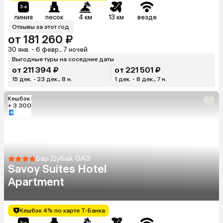
линия
песок
4 км
13 км
везде
Отзывы за этот год
от 181 260 ₽
30 янв. - 6 февр., 7 ночей
Выгодные туры на соседние даты
от 211 394 ₽
от 221 501 ₽
15 дек. - 23 дек., 8 н.
1 дек. - 8 дек., 7 н.
Кешбэк
+ 3 300
Бар Дубай, ОАЭ
Savoy Suites Hotel
Apartment
Кешбэк 4% по карте Т-Банка