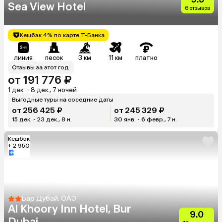
Sea View Hotel
6 отзывов
Кешбэк 4% по карте Т-Банка
линия
песок
3 км
11 км
платно
Отзывы за этот год
от 191 776 ₽
1 дек. - 8 дек., 7 ночей
Выгодные туры на соседние даты
от 256 425 ₽
от 245 329 ₽
15 дек. - 23 дек., 8 н.
30 янв. - 6 февр., 7 н.
Кешбэк
+ 2 950
Бар Дубай, ОАЭ
Al Khoory Inn Hotel, Bur
9.0
Dubai