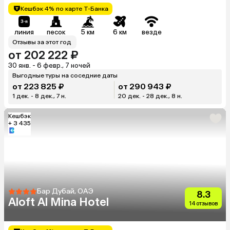
Кешбэк 4% по карте Т-Банка
линия
песок
5 км
6 км
везде
Отзывы за этот год
от 202 222 ₽
30 янв. - 6 февр., 7 ночей
Выгодные туры на соседние даты
от 223 825 ₽
от 290 943 ₽
1 дек. - 8 дек., 7 н.
20 дек. - 28 дек., 8 н.
Кешбэк
+ 3 435
Бар Дубай, ОАЭ
8.3
Aloft Al Mina Hotel
14 отзывов