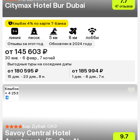
7.7
Citymax Hotel Bur Dubai
47 отзывов
Кешбэк 4% по карте Т-Банка
линия
песок
5 км
8 км
лобби
Отзывы за этот год
Обновлен в 2024 году
от 145 603 ₽
30 янв. - 6 февр., 7 ночей
Выгодные туры на соседние даты
от 180 595 ₽
от 185 994 ₽
15 дек. - 23 дек., 8 н.
1 дек. - 8 дек., 7 н.
Кешбэк
+ 4 253
Бар Дубай, ОАЭ
Savoy Central Hotel
9.7