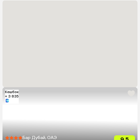
Кешбэк
+ 3 835
Бар Дубай, ОАЭ
9.5