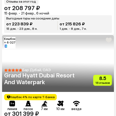
Отзывы за этот год
от 208 797 ₽
15 февр. - 21 февр., 6 ночей
Выгодные туры на соседние даты
от 223 839 ₽
от 215 826 ₽
15 дек. - 23 дек., 8 н.
1 дек. - 8 дек., 7 н.
Кешбэк
+ 6 027
Бар Дубай, ОАЭ
Grand Hyatt Dubai Resort
8.5
And Waterpark
18 отзывов
Кешбэк 4% по карте Т-Банка
линия
песок
7 км
10 км
везде
от 301 399 ₽