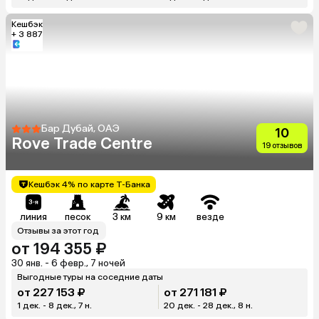
Кешбэк
+ 3 887
Бар Дубай, ОАЭ
10
Rove Trade Centre
19 отзывов
Кешбэк 4% по карте Т-Банка
линия
песок
3 км
9 км
везде
Отзывы за этот год
от 194 355 ₽
30 янв. - 6 февр., 7 ночей
Выгодные туры на соседние даты
от 227 153 ₽
от 271 181 ₽
1 дек. - 8 дек., 7 н.
20 дек. - 28 дек., 8 н.