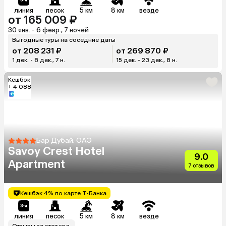
линия
песок
5 км
8 км
везде
от 165 009 ₽
30 янв. - 6 февр., 7 ночей
Выгодные туры на соседние даты
от 208 231 ₽
от 269 870 ₽
1 дек. - 8 дек., 7 н.
15 дек. - 23 дек., 8 н.
Кешбэк
+ 4 088
Бар Дубай, ОАЭ
Savoy Crest Hotel
9.0
Apartment
7 отзывов
Кешбэк 4% по карте Т-Банка
линия
песок
5 км
8 км
везде
Отзывы за этот год