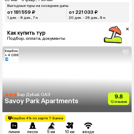
Выгодные туры на соседние даты
от 181 559 ₽
от 221 033 ₽
1 дек. - 8 дек., 7 н.
20 дек. - 28 дек., 8 н.
Как купить тур
Подбор, оплата, документы
Кешбэк
+ 4 088
Бар Дубай, ОАЭ
9.8
Savoy Park Apartments
12 отзывов
Кешбэк 4% по карте Т-Банка
линия
песок
5 км
10 км
везде