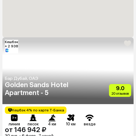
Кешбэк
+ 2 938
Бар Дубай, ОАЭ
Golden Sands Hotel
9.0
Apartment - 5
20 отзывов
Кешбэк 4% по карте Т-Банка
линия
песок
4 км
10 км
везде
от 146 942 ₽
30 янв. - 6 февр., 7 ночей