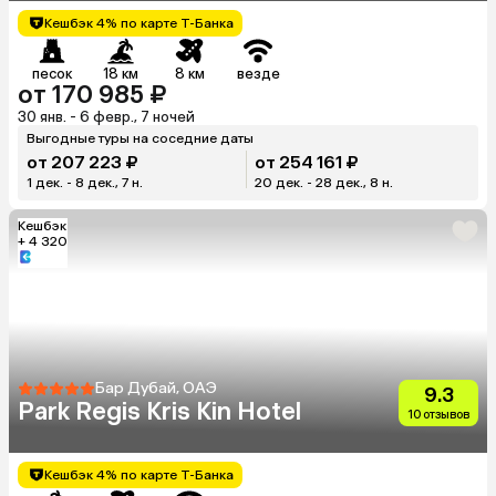
Кешбэк 4% по карте Т-Банка
песок
18 км
8 км
везде
от 170 985 ₽
30 янв. - 6 февр., 7 ночей
Выгодные туры на соседние даты
от 207 223 ₽
от 254 161 ₽
1 дек. - 8 дек., 7 н.
20 дек. - 28 дек., 8 н.
Кешбэк
+ 4 320
Бар Дубай, ОАЭ
9.3
Park Regis Kris Kin Hotel
10 отзывов
Кешбэк 4% по карте Т-Банка