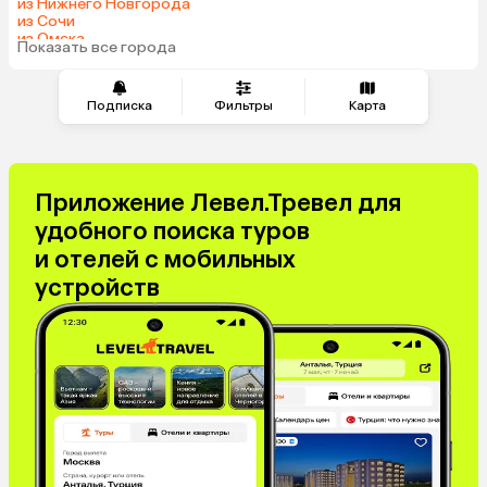
из Нижнего Новгорода
из Сочи
из Омска
Показать все города
из Красноярска
Подписка
Фильтры
Карта
Приложение Левел.Тревел для
удобного поиска туров
и отелей с мобильных
устройств