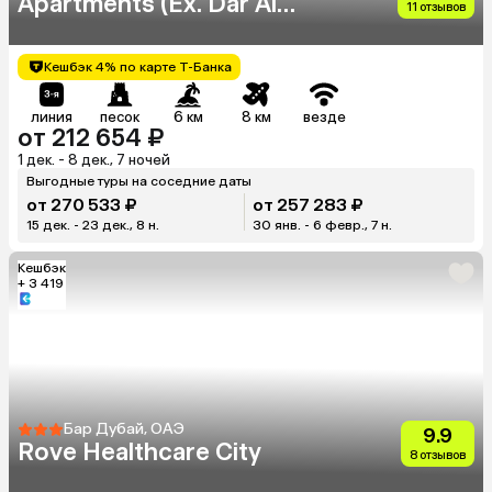
Apartments (Ex. Dar Al
11 отзывов
Sondos Hotel Apartments)
Кешбэк 4% по карте Т-Банка
линия
песок
6 км
8 км
везде
от 212 654 ₽
1 дек. - 8 дек., 7 ночей
Выгодные туры на соседние даты
от 270 533 ₽
от 257 283 ₽
15 дек. - 23 дек., 8 н.
30 янв. - 6 февр., 7 н.
Кешбэк
+ 3 419
Бар Дубай, ОАЭ
9.9
Rove Healthcare City
8 отзывов