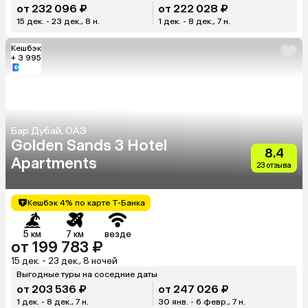
от 232 096 ₽
от 222 028 ₽
15 дек. - 23 дек., 8 н.
1 дек. - 8 дек., 7 н.
Кешбэк
+ 3 995
Бар Дубай, ОАЭ
Golden Sands 3 Hotel
8.4
Apartments
23 отзыва
Кешбэк 4% по карте Т-Банка
5 км
7 км
везде
от 199 783 ₽
15 дек. - 23 дек., 8 ночей
Выгодные туры на соседние даты
от 203 536 ₽
от 247 026 ₽
1 дек. - 8 дек., 7 н.
30 янв. - 6 февр., 7 н.