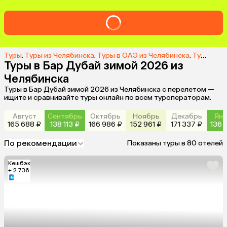
Туры
,
Туры из Челябинска
,
Туры в ОАЭ из Челябинска
,
Туры в Бар Дубай из Челябинска
Туры в Бар Дубай зимой 2026 из
Челябинска
Туры в Бар Дубай зимой 2026 из Челябинска с перелетом —
ищите и сравнивайте туры онлайн по всем туроператорам.
Август
Сентябрь
Октябрь
Ноябрь
Декабрь
Янв
165 688 ₽
138 113 ₽
166 986 ₽
152 961 ₽
171 337 ₽
136 
По рекомендации
Показаны туры в 80 отелей
Кешбэк
+ 2 736