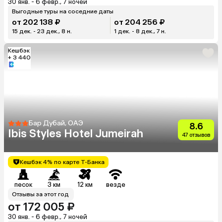
30 янв. - 6 февр., 7 ночей
Выгодные туры на соседние даты
от 202 138 ₽
от 204 256 ₽
15 дек. - 23 дек., 8 н.
1 дек. - 8 дек., 7 н.
Кешбэк
+ 3 440
Бар Дубай, ОАЭ
8.6
Ibis Styles Hotel Jumeirah
47 отзывов
Кешбэк 4% по карте Т-Банка
песок
3 км
12 км
везде
Отзывы за этот год
от 172 005 ₽
30 янв. - 6 февр., 7 ночей