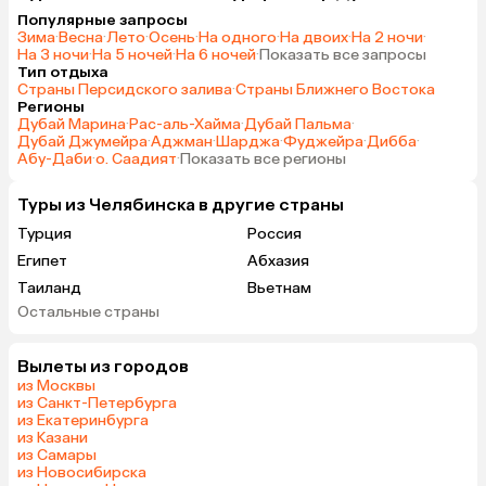
Популярные запросы
Зима
·
Весна
·
Лето
·
Осень
·
На одного
·
На двоих
·
На 2 ночи
·
На 3 ночи
·
На 5 ночей
·
На 6 ночей
·
Показать все запросы
Тип отдыха
Страны Персидского залива
·
Страны Ближнего Востока
Регионы
Дубай Марина
·
Рас-аль-Хайма
·
Дубай Пальма
·
Дубай Джумейра
·
Аджман
·
Шарджа
·
Фуджейра
·
Дибба
·
Абу-Даби
·
о. Саадият
·
Показать все регионы
Туры из Челябинска в другие страны
Турция
Россия
Египет
Абхазия
Таиланд
Вьетнам
Остальные страны
ОАЭ
Мальдивы
Грузия
Армения
Вылеты из городов
Шри-Ланка
Казахстан
из Москвы
Азербайджан
Узбекистан
из Санкт-Петербурга
из Екатеринбурга
Сербия
Катар
из Казани
Киргизия
Гонконг
из Самары
из Новосибирска
Саудовская Аравия
Венгрия