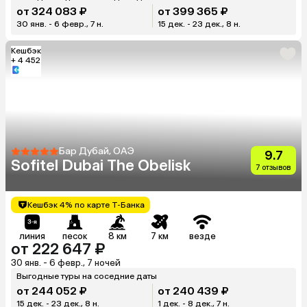
от 324 083 ₽
от 399 365 ₽
30 янв. - 6 февр., 7 н.
15 дек. - 23 дек., 8 н.
Кешбэк
+ 4 452
Бар Дубай, ОАЭ
9.7
Sofitel Dubai The Obelisk
7 отзывов
Кешбэк 4% по карте Т-Банка
линия
песок
8 км
7 км
везде
от 222 647 ₽
30 янв. - 6 февр., 7 ночей
Выгодные туры на соседние даты
от 244 052 ₽
от 240 439 ₽
15 дек. - 23 дек., 8 н.
1 дек. - 8 дек., 7 н.