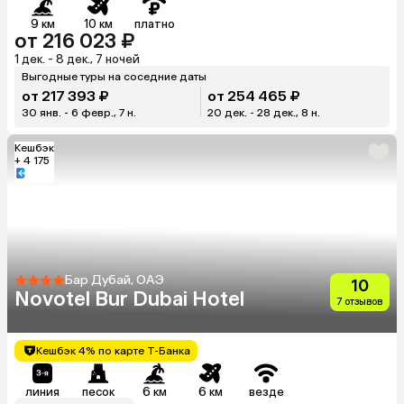
9 км
10 км
платно
от 216 023 ₽
1 дек. - 8 дек., 7 ночей
Выгодные туры на соседние даты
от 217 393 ₽
от 254 465 ₽
30 янв. - 6 февр., 7 н.
20 дек. - 28 дек., 8 н.
Кешбэк
+ 4 175
Бар Дубай, ОАЭ
10
Novotel Bur Dubai Hotel
7 отзывов
Кешбэк 4% по карте Т-Банка
линия
песок
6 км
6 км
везде