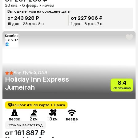
30 янв. - 6 февр., 7 ночей
Выгодные туры на соседние даты
от 243 928 ₽
от 227 906 ₽
15 дек. - 23 дек., 8 н.
1 дек. - 8 дек., 7 н.
Кешбэк
+ 3 237
Бар Дубай, ОАЭ
Holiday Inn Express
8.4
Jumeirah
70 отзывов
Кешбэк 4% по карте Т-Банка
песок
2 км
13 км
везде
Отзывы за этот год
от 161 887 ₽