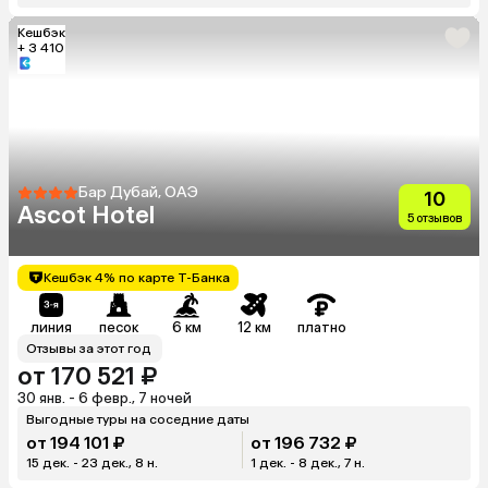
Кешбэк
+ 3 410
Бар Дубай, ОАЭ
10
Ascot Hotel
5 отзывов
Кешбэк 4% по карте Т-Банка
линия
песок
6 км
12 км
платно
Отзывы за этот год
от 170 521 ₽
30 янв. - 6 февр., 7 ночей
Выгодные туры на соседние даты
от 194 101 ₽
от 196 732 ₽
15 дек. - 23 дек., 8 н.
1 дек. - 8 дек., 7 н.