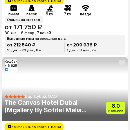
Кешбэк 4% по карте Т-Банка
линия
песок
5 км
7 км
везде
Отзывы за этот год
от 171 750 ₽
30 янв. - 6 февр., 7 ночей
Выгодные туры на соседние даты
от 212 540 ₽
от 209 936 ₽
15 дек. - 23 дек., 8 н.
1 дек. - 8 дек., 7 н.
Кешбэк
+ 3 625
Бар Дубай, ОАЭ
The Canvas Hotel Dubai
8.0
(Mgallery By Sofitel Melia
8 отзывов
Dubai)
Кешбэк 4% по карте Т-Банка