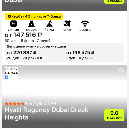
13 отзывов
Кешбэк 4% по карте Т-Банка
линия
песок
12 км
8 км
везде
от 147 516 ₽
30 янв. - 6 февр., 7 ночей
Выгодные туры на соседние даты
от 220 887 ₽
от 198 575 ₽
20 дек. - 28 дек., 8 н.
1 дек. - 8 дек., 7 н.
Кешбэк
+ 4 044
Бар Дубай, ОАЭ
Hyatt Regency Dubai Creek
9.0
Heights
11 отзывов