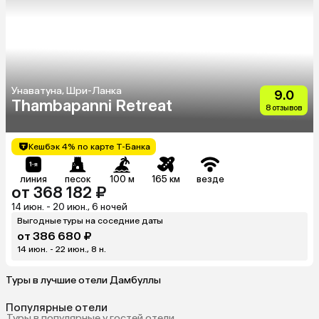
Унаватуна, Шри-Ланка
9.0
Thambapanni Retreat
8 отзывов
Кешбэк 4% по карте Т-Банка
линия
песок
100 м
165 км
везде
от 368 182 ₽
14 июн. - 20 июн., 6 ночей
Выгодные туры на соседние даты
от 386 680 ₽
14 июн. - 22 июн., 8 н.
Туры в лучшие отели Дамбуллы
Популярные отели
Туры в популярные у гостей отели