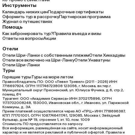
Инструменты
Календарь низких цен
Подарочные сертификаты
Оформить тур в рассрочку
Партнерская программа
Журнал о путешествиях
Помощь
Как забронировать тур?
Правила въезда и визы
Ответы на вопросы
Акции
Отели
Отели Шри-Ланки с собственным пляжем
Отели Хиккадувы
Отели все включено на Шри-Ланку
Отели Унаватуны
Отели Шри-Ланки
Туры
Горящие туры
Туры на море летом
Правообладатель ПО: ООО «Левел Тревел» (2011 - 2026) ИНН
7716697924, ОГРН 1117746723808 123056, г. Москва, вн.тер.г.
Муниципальный округ Пресненский, ул. Юлиуса Фучика, д.6, стр.2,
помещ.6Ч
Турагент: ООО «Академия Сервиса» ИНН 3702175896, ОГРН
1173702008248, 153000, Ивановская обл., г. Иваново, ул. Парижской
Коммуны, д. ЗА
Прием платежей осуществляется через АО «ПРЦ» ИНН 7718696387,
КПП 771701001, ОГРН 1087746411741, 129085, Москва г, Звёздный
бульвар, дом № 19, строение 1, эт. 10, пом. 1009
Стоимость ПО предоставляется по запросу
Вся информация, размещённая на сайте, носит информационный
характер и не является рекламой и публичной офертой. Правила и