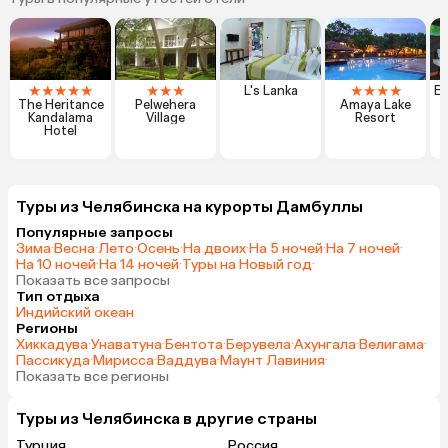
★
★
★
★
★
★
★
★
★
★
★
★
L's Lanka
Ex
The Heritance
Pelwehera
Amaya Lake
Kandalama
Village
Resort
N
Hotel
Туры из Челябинска на курорты Дамбуллы
Популярные запросы
Зима
·
Весна
·
Лето
·
Осень
·
На двоих
·
На 5 ночей
·
На 7 ночей
·
На 10 ночей
·
На 14 ночей
·
Туры на Новый год
·
Показать все запросы
Тип отдыха
Индийский океан
Регионы
Хиккадува
·
Унаватуна
·
Бентота
·
Берувела
·
Ахунгала
·
Велигама
·
Пассикуда
·
Мирисса
·
Ваддува
·
Маунт Лавиния
·
Показать все регионы
Туры из Челябинска в другие страны
Турция
Россия