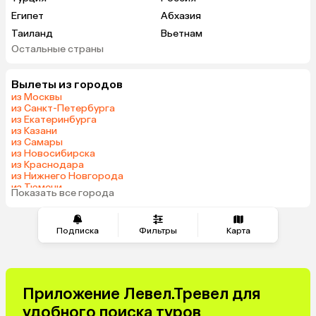
Египет
Абхазия
Таиланд
Вьетнам
Остальные страны
ОАЭ
Мальдивы
Грузия
Армения
Вылеты из городов
Беларусь
Казахстан
из Москвы
Шри-Ланка
Узбекистан
из Санкт-Петербурга
из Екатеринбурга
Азербайджан
Сербия
из Казани
Катар
Киргизия
из Самары
из Новосибирска
Гонконг
Саудовская Аравия
из Краснодара
Таджикистан
Венгрия
из Нижнего Новгорода
из Тюмени
Показать все города
из Минеральных Вод
Подписка
Фильтры
Карта
Приложение Левел.Тревел для
удобного поиска туров