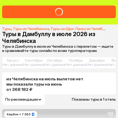
Туры
,
Туры из Челябинска
,
Туры на Шри-Ланку из Челябинска
,
Т
Туры в Дамбуллу в июле 2026 из
Челябинска
Туры в Дамбуллу в июле из Челябинска с перелетом — ищите
и сравнивайте туры онлайн по всем туроператорам.
Август
Сентябрь
Октябрь
Ноябрь
Декабрь
Янв
Нет данных
Нет данных
Нет данных
Нет данных
Нет данных
Нет д
из
Челябинска
на июль
вылетов нет
мы показали туры
на
июнь
от 368 182 ₽
По рекомендации
Показаны туры в 1 отель
Кешбэк
+ 7 363