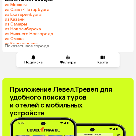
Саудовская Аравия
из Москвы
из Санкт-Петербурга
из Екатеринбурга
из Казани
из Самары
из Новосибирска
из Нижнего Новгорода
из Омска
из Красноярска
Показать все города
из Волгограда
Подписка
Фильтры
Карта
Приложение Левел.Тревел для
удобного поиска туров
и отелей с мобильных
устройств