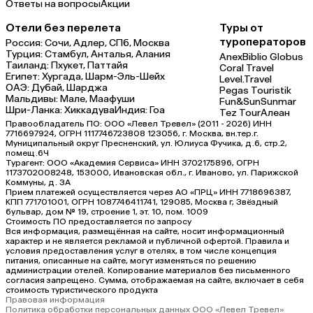
Ответы на вопросы
Акции
Отели без перелета
Туры от
туроператоров
Россия:
Сочи,
Адлер,
СПб,
Москва
Турция:
Стамбул,
Анталья,
Алания
Anex
Biblio Globus
Таиланд:
Пхукет,
Паттайя
Coral Travel
Египет:
Хургада,
Шарм-Эль-Шейх
Level.Travel
ОАЭ:
Дубай,
Шарджа
Pegas Touristik
Мальдивы:
Мале,
Маафуши
Fun&Sun
Sunmar
Шри-Ланка:
Хиккадува
Индия:
Гоа
Tez Tour
Алеан
Правообладатель ПО: ООО «Левел Тревел» (2011 - 2026) ИНН
7716697924, ОГРН 1117746723808 123056, г. Москва, вн.тер.г.
Муниципальный округ Пресненский, ул. Юлиуса Фучика, д.6, стр.2,
помещ.6Ч
Турагент: ООО «Академия Сервиса» ИНН 3702175896, ОГРН
1173702008248, 153000, Ивановская обл., г. Иваново, ул. Парижской
Коммуны, д. ЗА
Прием платежей осуществляется через АО «ПРЦ» ИНН 7718696387,
КПП 771701001, ОГРН 1087746411741, 129085, Москва г, Звёздный
бульвар, дом № 19, строение 1, эт. 10, пом. 1009
Стоимость ПО предоставляется по запросу
Вся информация, размещённая на сайте, носит информационный
характер и не является рекламой и публичной офертой. Правила и
условия предоставления услуг в отелях, в том числе концепция
питания, описанные на сайте, могут изменяться по решению
администрации отелей. Копирование материалов без письменного
согласия запрещено. Сумма, отображаемая на сайте, включает в себя
стоимость туристического продукта
Правовая информация
Политика обработки персональных данных ООО «Левел Тревел»