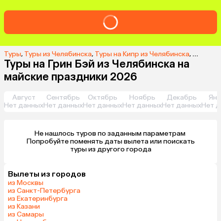
Туры
,
Туры из Челябинска
,
Туры на Кипр из Челябинска
,
Туры на
Туры на Грин Бэй из Челябинска на
майские праздники 2026
Август
Сентябрь
Октябрь
Ноябрь
Декабрь
Янв
Нет данных
Нет данных
Нет данных
Нет данных
Нет данных
Нет д
Не нашлось туров по заданным параметрам 

 Попробуйте поменять даты вылета или поискать 
туры из другого города
Вылеты из городов
из Москвы
из Санкт-Петербурга
из Екатеринбурга
из Казани
из Самары