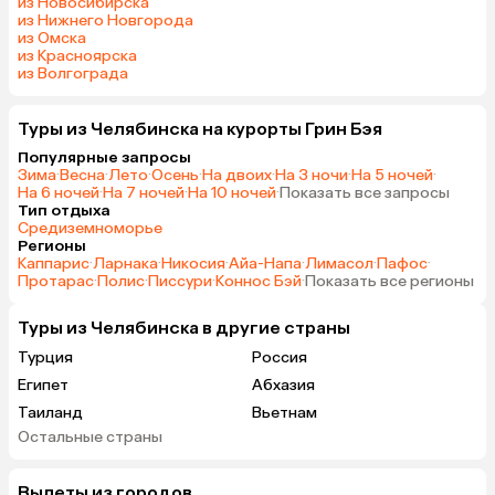
из Новосибирска
из Нижнего Новгорода
из Омска
из Красноярска
из Волгограда
Туры из Челябинска на курорты Грин Бэя
Популярные запросы
Зима
·
Весна
·
Лето
·
Осень
·
На двоих
·
На 3 ночи
·
На 5 ночей
·
На 6 ночей
·
На 7 ночей
·
На 10 ночей
·
Показать все запросы
Тип отдыха
Средиземноморье
Регионы
Каппарис
·
Ларнака
·
Никосия
·
Айа-Напа
·
Лимасол
·
Пафос
·
Протарас
·
Полис
·
Писсури
·
Коннос Бэй
·
Показать все регионы
Туры из Челябинска в другие страны
Турция
Россия
Египет
Абхазия
Таиланд
Вьетнам
Остальные страны
ОАЭ
Мальдивы
Шри-Ланка
Гонконг
Вылеты из городов