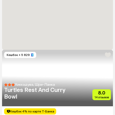
Кешбэк
+ 5 829
Хиккадува, Шри-Ланка
Turtles Rest And Curry
8.0
Bowl
14 отзывов
Кешбэк 4% по карте Т-Банка