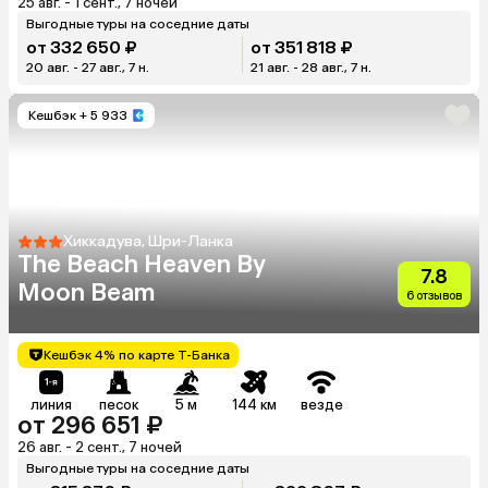
25 авг. - 1 сент., 7 ночей
Выгодные туры на соседние даты
от 332 650 ₽
от 351 818 ₽
20 авг. - 27 авг., 7 н.
21 авг. - 28 авг., 7 н.
Кешбэк
+ 5 933
Хиккадува, Шри-Ланка
The Beach Heaven By
7.8
Moon Beam
6 отзывов
Кешбэк 4% по карте Т-Банка
линия
песок
5 м
144 км
везде
от 296 651 ₽
26 авг. - 2 сент., 7 ночей
Выгодные туры на соседние даты