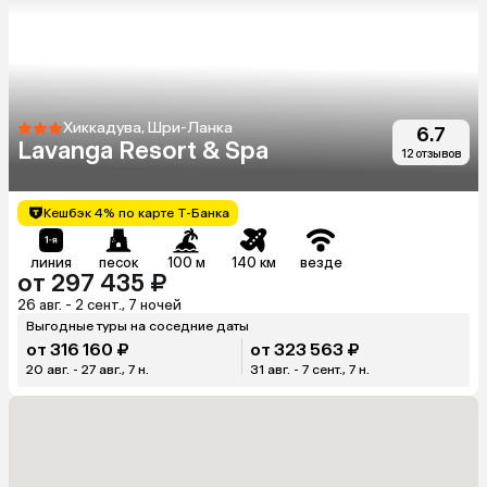
Хиккадува, Шри-Ланка
6.7
Lavanga Resort & Spa
12 отзывов
Кешбэк 4% по карте Т-Банка
линия
песок
100 м
140 км
везде
от 297 435 ₽
26 авг. - 2 сент., 7 ночей
Выгодные туры на соседние даты
от 316 160 ₽
от 323 563 ₽
20 авг. - 27 авг., 7 н.
31 авг. - 7 сент., 7 н.