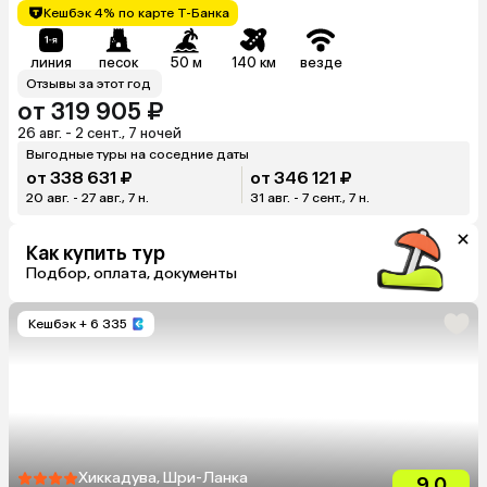
Кешбэк 4% по карте Т-Банка
линия
песок
50 м
140 км
везде
Отзывы за этот год
от 319 905 ₽
26 авг. - 2 сент., 7 ночей
Выгодные туры на соседние даты
от 338 631 ₽
от 346 121 ₽
20 авг. - 27 авг., 7 н.
31 авг. - 7 сент., 7 н.
Как купить тур
Подбор, оплата, документы
Кешбэк
+ 6 335
Хиккадува, Шри-Ланка
9.0