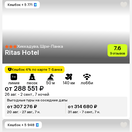
Кешбэк
+ 5 771
Хиккадува, Шри-Ланка
7.6
Ritas Hotel
9 отзывов
Кешбэк 4% по карте Т-Банка
линия
песок
50 м
140 км
лобби
от 288 551 ₽
26 авг. - 2 сент., 7 ночей
Выгодные туры на соседние даты
от 307 276 ₽
от 314 680 ₽
20 авг. - 27 авг., 7 н.
31 авг. - 7 сент., 7 н.
Кешбэк
+ 5 948