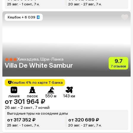
25 авг. - 1 сент., 7 н.
20 авг. - 27 авг., 7 н.
Кешбэк
+ 6 039
Хиккадува, Шри-Ланка
9.7
Villa De White Sambur
7 отзывов
Кешбэк 4% по карте Т-Банка
линия
песок
550 м
143 км
от 301 964 ₽
26 авг. - 2 сент., 7 ночей
Выгодные туры на соседние даты
от 317 352 ₽
от 320 689 ₽
25 авг. - 1 сент., 7 н.
20 авг. - 27 авг., 7 н.