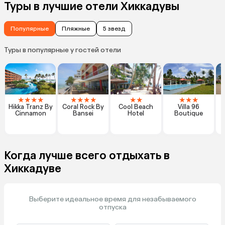
Туры в лучшие отели Хиккадувы
Популярные
Пляжные
5 звезд
Туры в популярные у гостей отели
★
★
★
★
★
★
★
★
★
★
★
★
★
Hikka Tranz By
Coral Rock By
Cool Beach
Villa 96
Cinnamon
Bansei
Hotel
Boutique
Когда лучше всего отдыхать в
Хиккадуве
Выберите идеальное время для незабываемого
отпуска