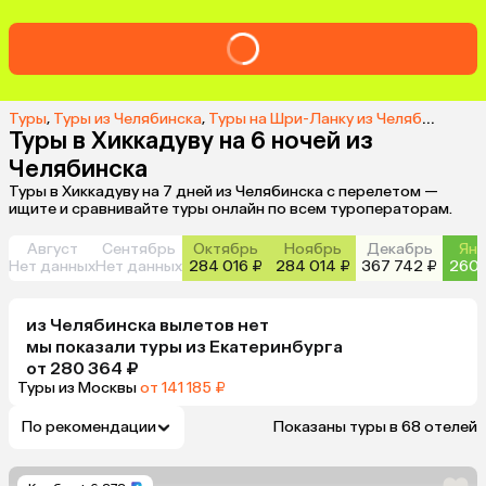
Туры
,
Туры из Челябинска
,
Туры на Шри-Ланку из Челябинска
,
Т
Туры в Хиккадуву на 6 ночей из
Челябинска
Туры в Хиккадуву на 7 дней из Челябинска с перелетом —
ищите и сравнивайте туры онлайн по всем туроператорам.
Август
Сентябрь
Октябрь
Ноябрь
Декабрь
Янв
Нет данных
Нет данных
284 016 ₽
284 014 ₽
367 742 ₽
260 
из
Челябинска
вылетов нет
мы показали туры
из
Екатеринбурга
от 280 364 ₽
Туры из Москвы
от 141 185 ₽
По рекомендации
Показаны туры в 68 отелей