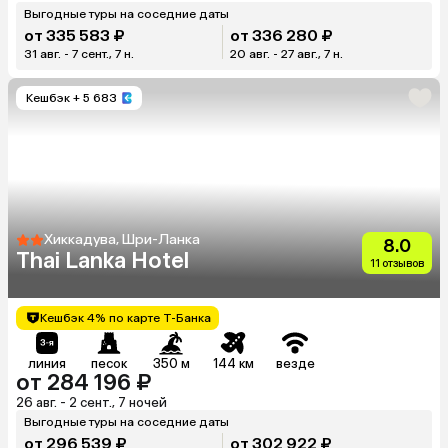
Выгодные туры на соседние даты
от 335 583 ₽
от 336 280 ₽
31 авг. - 7 сент., 7 н.
20 авг. - 27 авг., 7 н.
Кешбэк
+ 5 683
Хиккадува, Шри-Ланка
8.0
Thai Lanka Hotel
11 отзывов
Кешбэк 4% по карте Т-Банка
линия
песок
350 м
144 км
везде
от 284 196 ₽
26 авг. - 2 сент., 7 ночей
Выгодные туры на соседние даты
от 296 539 ₽
от 302 922 ₽