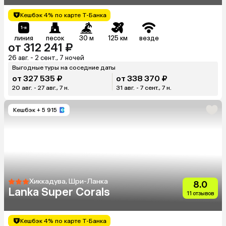
Кешбэк 4% по карте Т-Банка
линия
песок
30 м
125 км
везде
от 312 241 ₽
26 авг. - 2 сент., 7 ночей
Выгодные туры на соседние даты
от 327 535 ₽
от 338 370 ₽
20 авг. - 27 авг., 7 н.
31 авг. - 7 сент., 7 н.
Кешбэк
+ 5 915
Хиккадува, Шри-Ланка
8.0
Lanka Super Corals
11 отзывов
Кешбэк 4% по карте Т-Банка