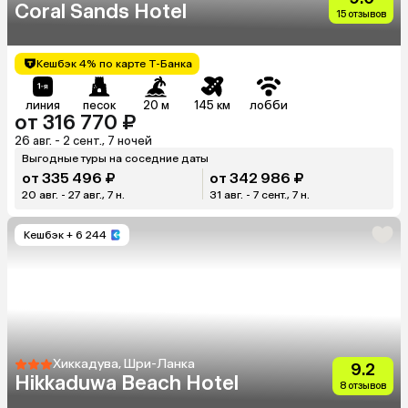
Coral Sands Hotel
15 отзывов
Кешбэк 4% по карте Т-Банка
линия
песок
20 м
145 км
лобби
от 316 770 ₽
26 авг. - 2 сент., 7 ночей
Выгодные туры на соседние даты
от 335 496 ₽
от 342 986 ₽
20 авг. - 27 авг., 7 н.
31 авг. - 7 сент., 7 н.
Кешбэк
+ 6 244
Хиккадува, Шри-Ланка
9.2
Hikkaduwa Beach Hotel
8 отзывов