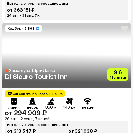
Выгодные туры на соседние даты
от 363 151 ₽
24 авг. - 31 авг., 7 н.
Кешбэк
+ 5 898
Хиккадува, Шри-Ланка
9.6
Di Sicuro Tourist Inn
11 отзывов
Кешбэк 4% по карте Т-Банка
линия
песок
350 м
140 км
везде
от 294 909 ₽
26 авг. - 2 сент., 7 ночей
Выгодные туры на соседние даты
от 313 547 ₽
от 321 038 ₽