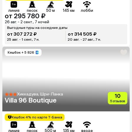
линия
песок
50 м
145 км
лобби
от 295 780 ₽
26 авг. - 2 сент., 7 ночей
Выгодные туры на соседние даты
от 307 272 ₽
от 314 505 ₽
25 авг. - 1 сент., 7 н.
20 авг. - 27 авг., 7 н.
Кешбэк
+ 5 826
Хиккадува, Шри-Ланка
10
Villa 96 Boutique
5 отзывов
Кешбэк 4% по карте Т-Банка
линия
песок
500 м
135 км
везде