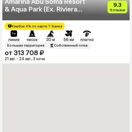
Amarina Abu Soma Resort
9.3
& Aqua Park (Ex. Riviera
8 отзывов
Plaza Abu Soma)
Кешбэк 4% по карте Т-Банка
линия
песок
30 м
56 км
платно
Большая территория
Собственный пляж
от 313 708 ₽
21 авг. - 24 авг., 3 ночи