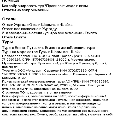
Помощь
Как забронировать тур?
Правила въезда и визы
Ответы на вопросы
Акции
Отели
Отели Хургады
Отели Шарм-эль-Шейха
Отели все включено в Хургаду
5-и звездочные отели «ультра всё включено» Египта
Отели Египта
Туры
Туры в Египет
Путевки в Египет в июне
Горящие туры
Туры на море летом
Туры в Шарм-эль-Шейх
Правообладатель ПО: ООО «Левел Тревел» (2011 - 2026) ИНН
7716697924, ОГРН 1117746723808 123056, г. Москва, вн.тер.г.
Муниципальный округ Пресненский, ул. Юлиуса Фучика, д.6, стр.2,
помещ.6Ч
Турагент: ООО «Академия Сервиса» ИНН 3702175896, ОГРН
1173702008248, 153000, Ивановская обл., г. Иваново, ул. Парижской
Коммуны, д. ЗА
Прием платежей осуществляется через АО «ПРЦ» ИНН 7718696387,
КПП 771701001, ОГРН 1087746411741, 129085, Москва г, Звёздный
бульвар, дом № 19, строение 1, эт. 10, пом. 1009
Стоимость ПО предоставляется по запросу
Вся информация, размещённая на сайте, носит информационный
характер и не является рекламой и публичной офертой. Правила и
условия предоставления услуг в отелях, в том числе концепция
питания, описанные на сайте, могут изменяться по решению
администрации отелей. Копирование материалов без письменного
согласия запрещено. Сумма, отображаемая на сайте, включает в себя