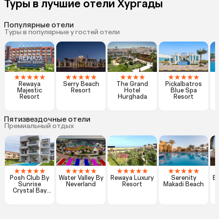
Туры в лучшие отели Хургады
Популярные отели
Туры в популярные у гостей отели
★
★
★
★
★
★
★
★
★
★
★
★
★
★
★
★
★
★
★
Rewaya
Serry Beach
The Grand
Pickalbatros
Majestic
Resort
Hotel
Blue Spa
Resort
Hurghada
Resort
Пятизвездочные отели
Премиальный отдых
★
★
★
★
★
★
★
★
★
★
★
★
★
★
★
★
★
★
★
★
Posh Club By
Water Valley By
Rewaya Luxury
Serenity
Be
Sunrise
Neverland
Resort
Makadi Beach
Crystal Bay
Resort