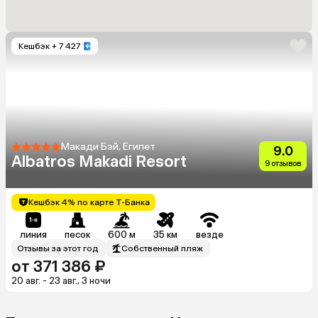
Кешбэк
+ 7 427
Макади Бэй, Египет
9.0
Albatros Makadi Resort
9 отзывов
Кешбэк 4% по карте Т-Банка
линия
песок
600 м
35 км
везде
Отзывы за этот год
Собственный пляж
от 371 386 ₽
20 авг. - 23 авг., 3 ночи