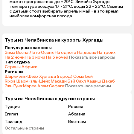
может прогреваться до +29°C. Зимой в Хургаде
температура воздуха 17 - 21°C, воды 22 - 25°C. Семьям
с детьми стоит выбирать апрель и май - в это время
наиболее комфортная погода.
Туры из Челябинска на курорты Хургады
Популярные запросы
Зима
·
Весна
·
Лето
·
Осень
·
На одного
·
На двоих
·
На троих
·
На 2 ночи
·
На 3 ночи
·
На 5 ночей
·
Показать все запросы
Тип отдыха
Страны Африки
Регионы
Шарм-эль-Шейх
·
Хургада (город)
·
Сома Бей
·
Rixos Шарм-эль-Шейх
·
Макади Бэй
·
Сахл Хашиш
·
Дахаб
·
Эль Гуна
·
Марса Алам
·
Сафага
·
Показать все регионы
Туры из Челябинска в другие страны
Турция
Россия
Египет
Абхазия
Таиланд
Вьетнам
Остальные страны
ОАЭ
Гонконг