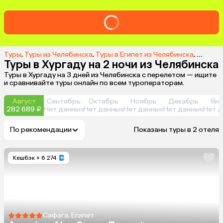
Туры
,
Туры из Челябинска
,
Туры в Египет из Челябинска
,
Туры в 
Туры в Хургаду на 2 ночи из Челябинска
Туры в Хургаду на 3 дней из Челябинска с перелетом — ищите
и сравнивайте туры онлайн по всем туроператорам.
Август
Сентябрь
Октябрь
Ноябрь
Декабрь
Янв
282 689 ₽
Нет данных
Нет данных
Нет данных
Нет данных
Нет д
По рекомендации
Показаны туры в 2 отеля
Кешбэк
+ 6 274
Сафага, Египет