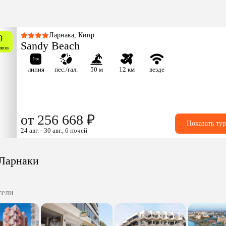
Ларнака, Кипр
0
Sandy Beach
ывов
линия
пес./гал.
50 м
12 км
везде
от 256 668 ₽
Показать ту
24 авг. - 30 авг., 6 ночей
 Ларнаки
тели