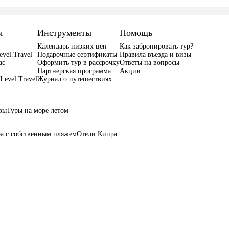
я
Инструменты
Помощь
Календарь низких цен
Как забронировать тур?
evel.Travel
Подарочные сертификаты
Правила въезда и визы
ас
Оформить тур в рассрочку
Ответы на вопросы
Партнерская программа
Акции
Level.Travel
Журнал о путешествиях
ры
Туры на море летом
а с собственным пляжем
Отели Кипра