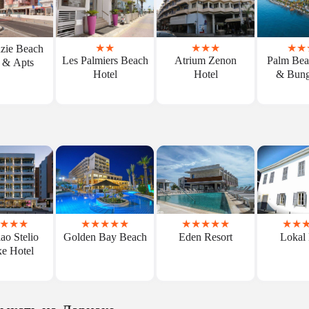
★
★
★
★
★
★
★
zie Beach
Les Palmiers Beach
Atrium Zenon
Palm Bea
 & Apts
Hotel
Hotel
& Bung
★
★
★
★
★
★
★
★
★
★
★
★
★
★
★
ao Stelio
Golden Bay Beach
Eden Resort
Lokal 
e Hotel