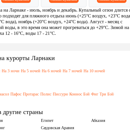
а на Ларнаке - июль, ноябрь и декабрь. Купальный сезон длится 
го подходят для пляжного отдыха июнь (+25°C воздух, +23°C вода
°C вода), ноябрь (+20°C воздух, +24°C вода). Август - месяц с
й воды, в это время она может прогреваться до +29°C. Зимой на
а 12 - 16°C, воды 17 - 21°C.
на курорты Ларнаки
х
·
На 3 ночи
·
На 5 ночей
·
На 6 ночей
·
На 7 ночей
·
На 10 ночей
·
масол
·
Пафос
·
Протарас
·
Полис
·
Писсури
·
Коннос Бэй
·
Фиг Три Бэй
·
в другие страны
ия
Египет
Абхазия
онг
Саудовская Аравия