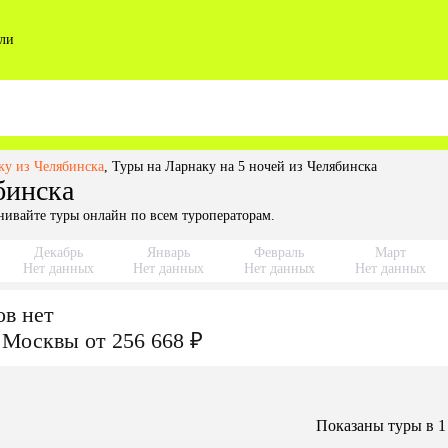
ли
ку из Челябинска
,
Туры на Ларнаку на 5 ночей из Челябинска
бинска
нивайте туры онлайн по всем туроператорам.
Декабрь
Январь
Февраль
Март
Нет данных
Нет данных
Нет данных
Нет данных
ов нет
Москвы
от 256 668 ₽
Показаны туры в 1