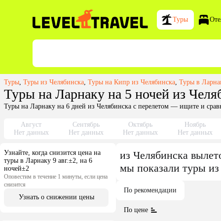
Туры
Оте
Туры
,
Туры из Челябинска
,
Туры на Кипр из Челябинска
,
Туры в Ларна
Туры на Ларнаку на 5 ночей из Челя
Туры на Ларнаку на 6 дней из Челябинска с перелетом — ищите и срав
Август
Сентябрь
Октябрь
Ноябрь
Нет данных
Нет данных
Нет данных
Нет данных
Узнайте, когда снизится цена на
из
Челябинска
вылет
туры в Ларнаку 9 авг.±2, на 6
мы показали туры
из
ночей±2
Оповестим в течение 1 минуты, если цена
снизится
По рекомендации
Узнать о снижении цены
По цене