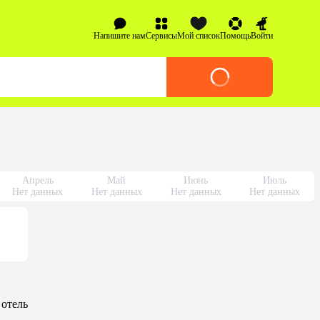
Напишите нам
Сервисы
Мой список
Помощь
Войти
Апрель
Май
Июнь
Июль
Нет данных
Нет данных
Нет данных
Нет данных
 отель