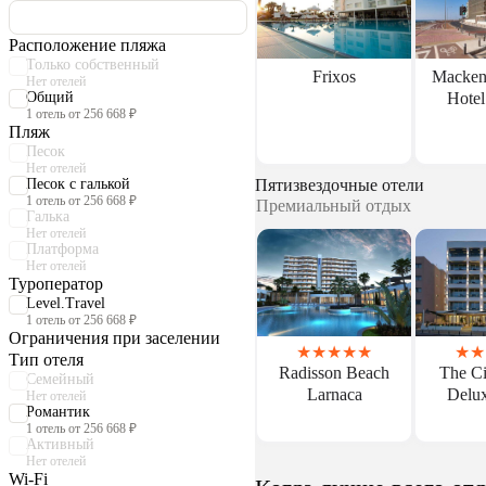
Расположение пляжа
Только собственный
Frixos
Macken
Нет отелей
Общий
Hotel
1 отель от 256 668 ₽
Пляж
Песок
Нет отелей
Песок с галькой
Пятизвездочные отели
1 отель от 256 668 ₽
Премиальный отдых
Галька
Нет отелей
Платформа
Нет отелей
Туроператор
Level.Travel
1 отель от 256 668 ₽
Ограничения при заселении
★
★
★
★
★
★
★
Тип отеля
Radisson Beach
The Ci
Семейный
Larnaca
Delux
Нет отелей
Романтик
1 отель от 256 668 ₽
Активный
Нет отелей
Wi-Fi