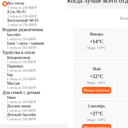
Когда лучше всего от
Все отели
1 отель от 256 668 ₽
Есть Wi-Fi
1 отель от 256 668 ₽
Выбе
Бесплатный Wi-Fi
1 отель от 256 668 ₽
Водные развлечения
Январь
Бассейн
1 отель от 256 668 ₽
+14°C
Баня / сауна / хаммам
1 отель от 256 668 ₽
Море: +19°C
Удобства в отеле
Кондиционер
1 отель от 256 668 ₽
Парковка
Май
1 отель от 256 668 ₽
Бар
+22°C
1 отель от 256 668 ₽
Море: +20°C
Массаж
1 отель от 256 668 ₽
Можно купаться
Для семей с детьми
Няня
1 отель от 256 668 ₽
Детское меню
Сентябрь
1 отель от 256 668 ₽
+27°C
Детский бассейн
1 отель от 256 668 ₽
Море: +28°C
Можно купаться