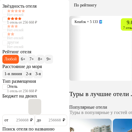
По рейтингу
Звёздность отеля
Нет отелей
9.
Кешбэк
+ 5 133
1 отель от 256 668 ₽
7 отз
Нет отелей
Нет отелей
другое
Нет отелей
Рейтинг отеля
Любой
6+
7+
8+
9+
Расстояние до моря
1-я линия
2-я
3-я
Тип размещения
Отель
1 отель от 256 668 ₽
Туры в лучшие отели
Бюджет на двоих
Популярные отели
Туры в популярные у гостей о
от
₽
до
₽
Поиск отеля по названию