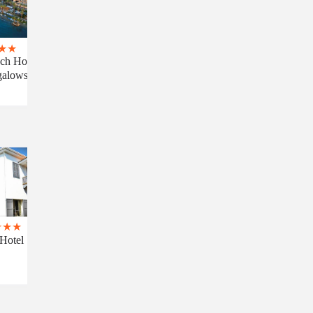
★
★
ch Hotel
alows
★
★
★
Hotel