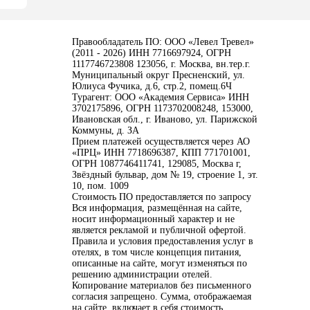
Правообладатель ПО: ООО «Левел Тревел»
(2011 - 2026) ИНН 7716697924, ОГРН
1117746723808 123056, г. Москва, вн.тер.г.
Муниципальный округ Пресненский, ул.
Юлиуса Фучика, д.6, стр.2, помещ.6Ч
Турагент: ООО «Академия Сервиса» ИНН
3702175896, ОГРН 1173702008248, 153000,
Ивановская обл., г. Иваново, ул. Парижской
Коммуны, д. ЗА
Прием платежей осуществляется через АО
«ПРЦ» ИНН 7718696387, КПП 771701001,
ОГРН 1087746411741, 129085, Москва г,
Звёздный бульвар, дом № 19, строение 1, эт.
10, пом. 1009
Стоимость ПО предоставляется по запросу
Вся информация, размещённая на сайте,
носит информационный характер и не
является рекламой и публичной офертой.
Правила и условия предоставления услуг в
отелях, в том числе концепция питания,
описанные на сайте, могут изменяться по
решению администрации отелей.
Копирование материалов без письменного
согласия запрещено. Сумма, отображаемая
на сайте, включает в себя стоимость