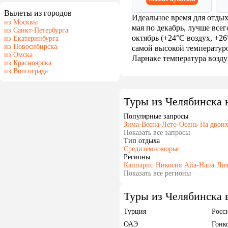
Вылеты из городов
Идеальное время для отдых
из Москвы
мая по декабрь, лучше все
из Санкт-Петербурга
октябрь (+24°C воздух, +26
из Екатеринбурга
из Новосибирска
самой высокой температуро
из Омска
Ларнаке температура воздух
из Красноярска
из Волгограда
Туры из Челябинска 
Популярные запросы
Зима
·
Весна
·
Лето
·
Осень
·
На двои
Показать все запросы
Тип отдыха
Средиземноморье
Регионы
Каппарис
·
Никосия
·
Айа-Напа
·
Ли
Показать все регионы
Туры из Челябинска 
Турция
Росс
ОАЭ
Гонк