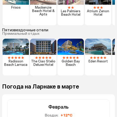
★
★
★
★
★
Frixos
Mackenzie
Beach Hotel &
Les Palmiers
Atrium Zenon
Apts
Beach Hotel
Hotel
Пятизвездочные отели
Премиальный отдых
★
★
★
★
★
★
★
★
★
★
★
★
★
★
★
★
★
★
★
★
Radisson
The Ciao Stelio
Golden Bay
Eden Resort
Beach Larnaca
Deluxe Hotel
Beach
Погода на Ларнаке в марте
Февраль
Воздух:
+12°C