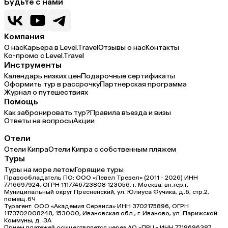
Будьте с нами
Компания
О нас
Карьера в Level.Travel
Отзывы о нас
Контакты
Ко-промо с Level.Travel
Инструменты
Календарь низких цен
Подарочные сертификаты
Оформить тур в рассрочку
Партнерская программа
Журнал о путешествиях
Помощь
Как забронировать тур?
Правила въезда и визы
Ответы на вопросы
Акции
Отели
Отели Кипра
Отели Кипра с собственным пляжем
Туры
Туры на море летом
Горящие туры
Правообладатель ПО: ООО «Левел Тревел» (2011 - 2026) ИНН
7716697924, ОГРН 1117746723808 123056, г. Москва, вн.тер.г.
Муниципальный округ Пресненский, ул. Юлиуса Фучика, д.6, стр.2,
помещ.6Ч
Турагент: ООО «Академия Сервиса» ИНН 3702175896, ОГРН
1173702008248, 153000, Ивановская обл., г. Иваново, ул. Парижской
Коммуны, д. ЗА
Прием платежей осуществляется через АО «ПРЦ» ИНН 7718696387,