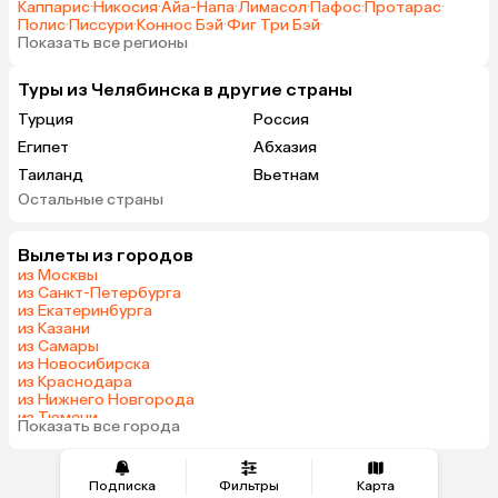
Каппарис
·
Никосия
·
Айа-Напа
·
Лимасол
·
Пафос
·
Протарас
·
Полис
·
Писсури
·
Коннос Бэй
·
Фиг Три Бэй
·
Показать все регионы
Туры из Челябинска в другие страны
Турция
Россия
Египет
Абхазия
Таиланд
Вьетнам
Остальные страны
ОАЭ
Мальдивы
Грузия
Беларусь
Вылеты из городов
Армения
Шри-Ланка
из Москвы
Казахстан
Азербайджан
из Санкт-Петербурга
из Екатеринбурга
Узбекистан
Сербия
из Казани
Катар
Киргизия
из Самары
из Новосибирска
Гонконг
Саудовская Аравия
из Краснодара
Таджикистан
Венгрия
из Нижнего Новгорода
из Тюмени
Показать все города
из Минеральных Вод
Подписка
Фильтры
Карта