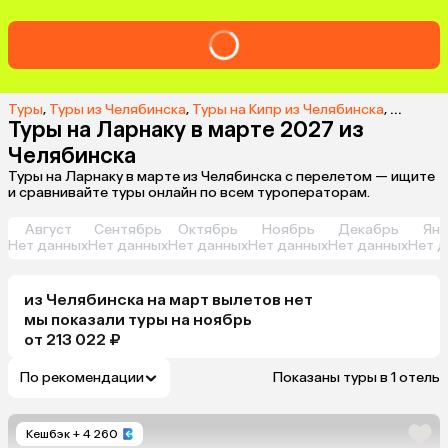
Туры
,
Туры из Челябинска
,
Туры на Кипр из Челябинска
,
Туры в 
Туры на Ларнаку в марте 2027 из
Челябинска
Туры на Ларнаку в марте из Челябинска с перелетом — ищите
и сравнивайте туры онлайн по всем туроператорам.
Август
Сентябрь
Октябрь
Ноябрь
Декабрь
Янв
Нет данных
Нет данных
Нет данных
Нет данных
Нет данных
Нет д
из
Челябинска
на март
вылетов нет
мы показали туры
на
ноябрь
от 213 022 ₽
По рекомендации
Показаны туры в 1 отель
Кешбэк
+ 4 260