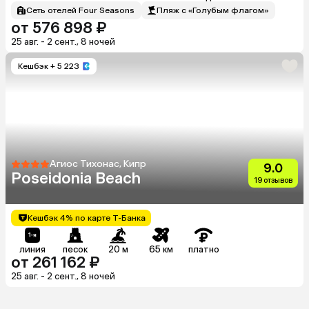
Сеть отелей Four Seasons
Пляж с «Голубым флагом»
от 576 898 ₽
25 авг. - 2 сент., 8 ночей
Кешбэк
+ 5 223
Агиос Тихонас, Кипр
9.0
Poseidonia Beach
19 отзывов
Кешбэк 4% по карте Т-Банка
линия
песок
20 м
65 км
платно
от 261 162 ₽
25 авг. - 2 сент., 8 ночей