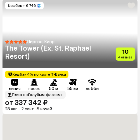
Кешбэк
+ 6 746
Пиргос, Кипр
The Tower (Ex. St. Raphael
10
Resort)
4 отзыва
Кешбэк 4% по карте Т-Банка
линия
песок
50 м
55 км
лобби
Пляж с «Голубым флагом»
от 337 342 ₽
25 авг. - 2 сент., 8 ночей