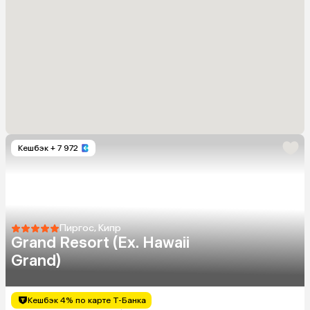
Кешбэк
+ 7 972
Пиргос, Кипр
Grand Resort (Ex. Hawaii
Grand)
Кешбэк 4% по карте Т-Банка