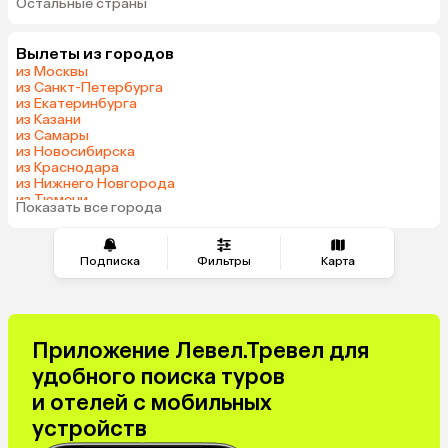
Остальные страны
ОАЭ
Мальдивы
Грузия
Беларусь
Вылеты из городов
Армения
Шри-Ланка
из Москвы
Казахстан
Азербайджан
из Санкт-Петербурга
из Екатеринбурга
Узбекистан
Сербия
из Казани
Катар
Киргизия
из Самары
из Новосибирска
Гонконг
Саудовская Аравия
из Краснодара
Таджикистан
Венгрия
из Нижнего Новгорода
из Тюмени
Показать все города
из Минеральных Вод
Подписка
Фильтры
Карта
Приложение Левел.Тревел для
удобного поиска туров
и отелей с мобильных
устройств