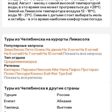
вода). Август - месяц с самой высокой температурой
воды, в это время она может прогреваться до +28°C.
Зимой на Лимасоле температура воздуха 12 - 16°C,
воды 18 - 21°C. Семьям с детьми стоит выбирать июль
и октябрь - в это время наиболее комфортная погода.
Туры из Челябинска на курорты Лимасола
Популярные запросы
Зима
·
Весна
·
Лето
·
Осень
·
На двоих
·
На 3 ночи
·
На 5 ночей
·
На 6 ночей
·
На 7 ночей
·
На 10 ночей
·
Показать все запросы
Тип отдыха
Средиземноморье
Регионы
Каппарис
·
Ларнака
·
Никосия
·
Айа-Напа
·
Пафос
·
Протарас
·
Полис
·
Писсури
·
Коннос Бэй
·
Фиг Три Бэй
·
Показать все регионы
Туры из Челябинска в другие страны
Турция
Россия
Египет
Абхазия
Таиланд
Вьетнам