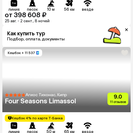
линия
песок
10 м
56 км
везде
от 398 608 ₽
25 авг. - 2 сент., 8 ночей
Как купить тур
Подбор, оплата, документы
Кешбэк
+ 11 537
Агиос Тихонас, Кипр
9.0
Four Seasons Limassol
11 отзывов
Кешбэк 4% по карте Т-Банка
линия
песок
50 м
65 км
везде