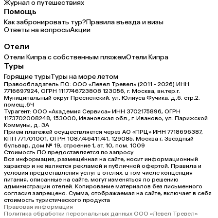
Журнал о путешествиях
Помощь
Как забронировать тур?
Правила въезда и визы
Ответы на вопросы
Акции
Отели
Отели Кипра с собственным пляжем
Отели Кипра
Туры
Горящие туры
Туры на море летом
Правообладатель ПО: ООО «Левел Тревел» (2011 - 2026) ИНН
7716697924, ОГРН 1117746723808 123056, г. Москва, вн.тер.г.
Муниципальный округ Пресненский, ул. Юлиуса Фучика, д.6, стр.2,
помещ.6Ч
Турагент: ООО «Академия Сервиса» ИНН 3702175896, ОГРН
1173702008248, 153000, Ивановская обл., г. Иваново, ул. Парижской
Коммуны, д. ЗА
Прием платежей осуществляется через АО «ПРЦ» ИНН 7718696387,
КПП 771701001, ОГРН 1087746411741, 129085, Москва г, Звёздный
бульвар, дом № 19, строение 1, эт. 10, пом. 1009
Стоимость ПО предоставляется по запросу
Вся информация, размещённая на сайте, носит информационный
характер и не является рекламой и публичной офертой. Правила и
условия предоставления услуг в отелях, в том числе концепция
питания, описанные на сайте, могут изменяться по решению
администрации отелей. Копирование материалов без письменного
согласия запрещено. Сумма, отображаемая на сайте, включает в себя
стоимость туристического продукта
Правовая информация
Политика обработки персональных данных ООО «Левел Тревел»