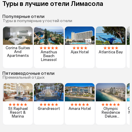
Туры в лучшие отели Лимасола
Популярные отели
Туры в популярные у гостей отели
★
★
★
★
★
★
★
★
★
★
★
★
★
Corina Suites
And
Amathus
Ajax Hotel
Atlantica Bay
C
Apartments
Beach
Limassol
Пятизвездочные отели
Премиальный отдых
★
★
★
★
★
★
★
★
★
★
★
★
★
★
★
★
★
★
★
★
St Raphael
Grandresort
Amara Hotel
Olympic
Ci
Resort &
Residence
M
Marina
Deluxe
Apartments