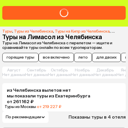
Туры
,
Туры из Челябинска
,
Туры на Кипр из Челябинска
,
Туры в 
Туры на Лимасол из Челябинска
Туры на Лимасол из Челябинска с перелетом — ищите и
сравнивайте туры онлайн по всем туроператорам.
горящие туры
все включено
лето
для двоих
н
Август
Сентябрь
Октябрь
Ноябрь
Декабрь
Янв
Нет данных
Нет данных
Нет данных
Нет данных
Нет данных
Нет д
из
Челябинска
вылетов нет
мы показали туры
из
Екатеринбурга
от 261 162 ₽
Туры из Москвы
от 219 227 ₽
Показаны туры в 4 отеля
По рекомендации