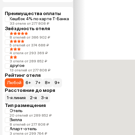
Преимущества оплаты
Кешбэк 4% по карте Т-Банка
33 отеля от 277 808 ₽
Звёздность отеля
8 отелей от 386 902 ₽
5 отелей от 374 688 ₽
4 отеля от 293 369 ₽
3 отеля от 289 852 ₽
другое
13 отелей от 277 808 ₽
Рейтинг отеля
Любой
6+
7+
8+
9+
Расстояние до моря
1-я линия
2-я
3-я
Тип размещения
Отель
20 отелей от 289 852 ₽
Вилла
8 отелей от 277 808 ₽
Апарт-отель
3 отеля от 299 764 ₽