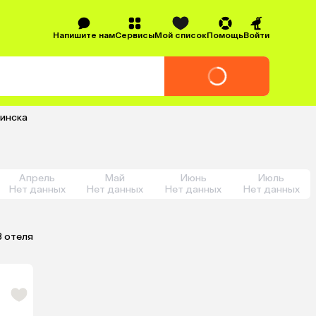
Напишите нам
Сервисы
Мой список
Помощь
Войти
бинска
Апрель
Май
Июнь
Июль
Нет данных
Нет данных
Нет данных
Нет данных
3 отеля