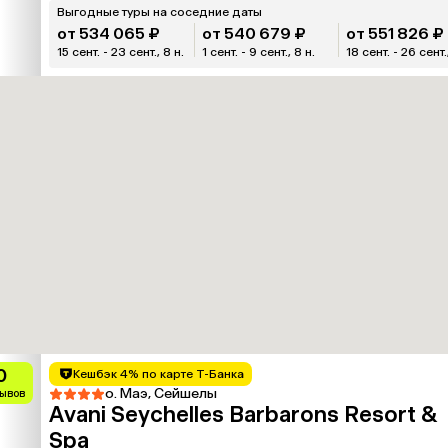
Выгодные туры на соседние даты
от 534 065 ₽
от 540 679 ₽
от 551 826 ₽
15 сент. - 23 сент., 8 н.
1 сент. - 9 сент., 8 н.
18 сент. - 26 сент.
0
Кешбэк 4% по карте Т-Банка
о. Маэ, Сейшелы
зывов
Avani Seychelles Barbarons Resort &
Spa