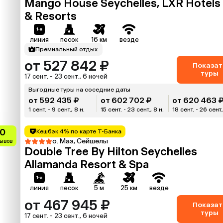
Mango House Seychelles, LXR Hotels
& Resorts
линия
песок
16 км
везде
Премиальный отдых
от 527 842 ₽
Показат
туры
17 сент. - 23 сент., 6 ночей
Выгодные туры на соседние даты
от 592 435 ₽
от 602 702 ₽
от 620 463 
1 сент. - 9 сент., 8 н.
15 сент. - 23 сент., 8 н.
18 сент. - 26 сент.
.0
Кешбэк 4% по карте Т-Банка
о. Маэ, Сейшелы
зывов
Double Tree By Hilton Seychelles
Allamanda Resort & Spa
линия
песок
5 м
25 км
везде
от 467 945 ₽
Показат
туры
17 сент. - 23 сент., 6 ночей