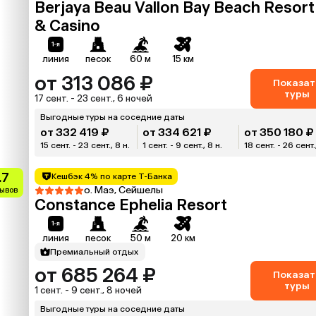
Berjaya Beau Vallon Bay Beach Resort
& Casino
линия
песок
60 м
15 км
от 313 086 ₽
Показат
туры
17 сент. - 23 сент., 6 ночей
Выгодные туры на соседние даты
от 332 419 ₽
от 334 621 ₽
от 350 180 ₽
15 сент. - 23 сент., 8 н.
1 сент. - 9 сент., 8 н.
18 сент. - 26 сент.
.7
Кешбэк 4% по карте Т-Банка
о. Маэ, Сейшелы
зывов
Constance Ephelia Resort
линия
песок
50 м
20 км
Премиальный отдых
от 685 264 ₽
Показат
туры
1 сент. - 9 сент., 8 ночей
Выгодные туры на соседние даты