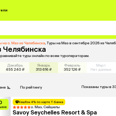
тели
ы на о. Маэ из Челябинска
,
Туры на Маэ в сентябре 2026 из Челя
з Челябинска
 сравнивайте туры онлайн по всем туроператорам.
Декабрь
Январь
Февраль
Март
455 240 ₽
313 616 ₽
352 126 ₽
Нет данных
Показаны туры в 3
ене
По рейтингу
0
Кешбэк 4% по карте Т-Банка
о. Маэ, Сейшелы
зывов
Savoy Seychelles Resort & Spa