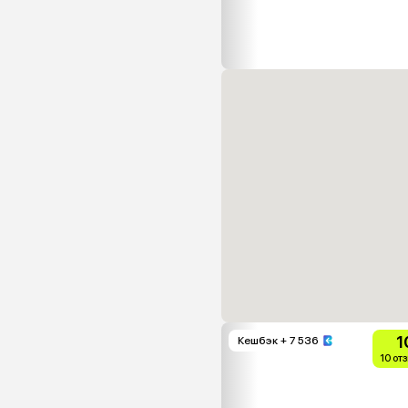
1
Кешбэк
+ 7 536
10 от