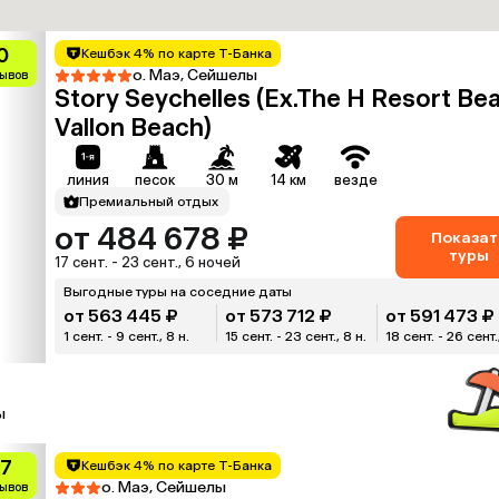
0
Кешбэк 4% по карте Т-Банка
о. Маэ, Сейшелы
зывов
Story Seychelles (Ex.The H Resort Be
Vallon Beach)
линия
песок
30 м
14 км
везде
Премиальный отдых
от 484 678 ₽
Показат
туры
17 сент. - 23 сент., 6 ночей
Выгодные туры на соседние даты
от 563 445 ₽
от 573 712 ₽
от 591 473 ₽
1 сент. - 9 сент., 8 н.
15 сент. - 23 сент., 8 н.
18 сент. - 26 сент.
ы
.7
Кешбэк 4% по карте Т-Банка
о. Маэ, Сейшелы
зывов