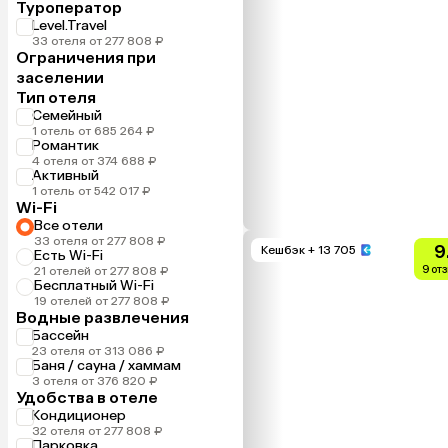
Туроператор
Level.Travel
33 отеля от 277 808 ₽
Ограничения при
заселении
Тип отеля
Семейный
1 отель от 685 264 ₽
Романтик
4 отеля от 374 688 ₽
Активный
1 отель от 542 017 ₽
Wi-Fi
Все отели
33 отеля от 277 808 ₽
9
Кешбэк
+ 13 705
Есть Wi-Fi
9 от
21 отелей от 277 808 ₽
Бесплатный Wi-Fi
19 отелей от 277 808 ₽
Водные развлечения
Бассейн
23 отеля от 313 086 ₽
Баня / сауна / хаммам
3 отеля от 376 820 ₽
Удобства в отеле
Кондиционер
32 отеля от 277 808 ₽
Парковка