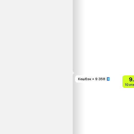
9
Кешбэк
+ 9 358
10 от