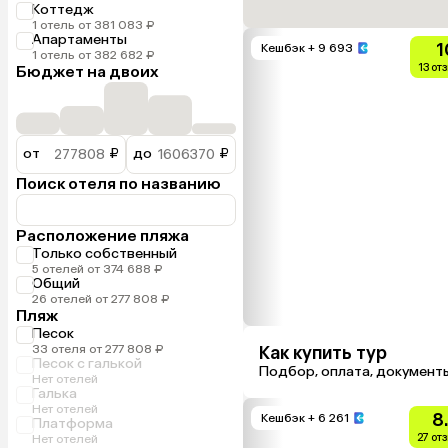
Коттедж
1 отель от 381 083 ₽
Апартаменты
1
Кешбэк
+ 9 693
1 отель от 382 682 ₽
13 от
Бюджет на двоих
от
₽
до
₽
Поиск отеля по названию
Расположение пляжа
Только собственный
5 отелей от 374 688 ₽
Общий
26 отелей от 277 808 ₽
Пляж
Песок
33 отеля от 277 808 ₽
Как купить тур
Песок с галькой
Подбор, оплата, документ
Нет отелей
Галька
Нет отелей
8
Кешбэк
+ 6 261
Платформа
27 от
Нет отелей