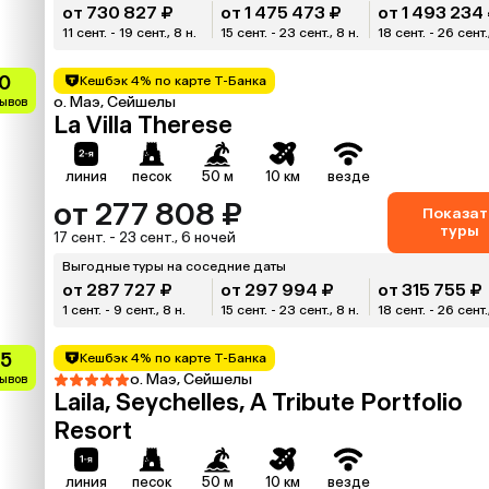
от 730 827 ₽
от 1 475 473 ₽
от 1 493 234
11 сент. - 19 сент., 8 н.
15 сент. - 23 сент., 8 н.
18 сент. - 26 сент.
0
Кешбэк 4% по карте Т-Банка
о. Маэ, Сейшелы
зывов
La Villa Therese
линия
песок
50 м
10 км
везде
от 277 808 ₽
Показат
туры
17 сент. - 23 сент., 6 ночей
Выгодные туры на соседние даты
от 287 727 ₽
от 297 994 ₽
от 315 755 ₽
1 сент. - 9 сент., 8 н.
15 сент. - 23 сент., 8 н.
18 сент. - 26 сент.
.5
Кешбэк 4% по карте Т-Банка
о. Маэ, Сейшелы
зывов
Laila, Seychelles, A Tribute Portfolio
Resort
линия
песок
50 м
10 км
везде