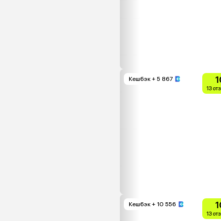
1
Кешбэк
+ 5 867
13 от
1
Кешбэк
+ 10 556
13 от