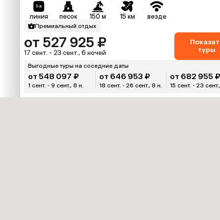
линия
песок
150 м
15 км
везде
Премиальный отдых
от 527 925 ₽
Показат
туры
17 сент. - 23 сент., 6 ночей
Выгодные туры на соседние даты
от 548 097 ₽
от 646 953 ₽
от 682 955 
1 сент. - 9 сент., 8 н.
18 сент. - 26 сент., 8 н.
15 сент. - 23 сент.,