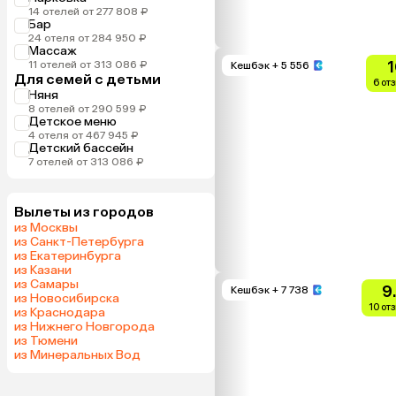
14 отелей от 277 808 ₽
Бар
24 отеля от 284 950 ₽
Массаж
1
11 отелей от 313 086 ₽
Кешбэк
+ 5 556
Для семей с детьми
6 от
Няня
8 отелей от 290 599 ₽
Детское меню
4 отеля от 467 945 ₽
Детский бассейн
7 отелей от 313 086 ₽
Вылеты из городов
из Москвы
из Санкт-Петербурга
из Екатеринбурга
из Казани
из Самары
9
Кешбэк
+ 7 738
из Новосибирска
10 от
из Краснодара
из Нижнего Новгорода
из Тюмени
из Минеральных Вод