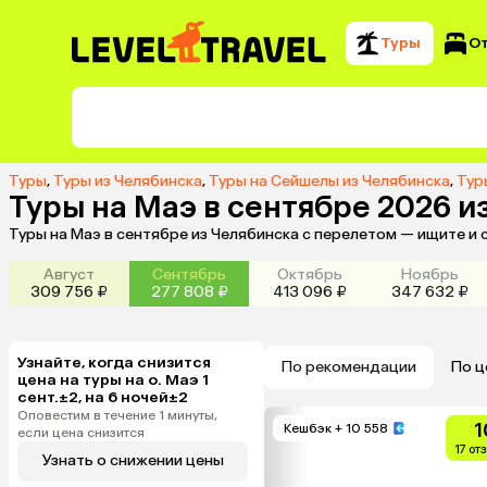
Туры
О
Туры
,
Туры из Челябинска
,
Туры на Сейшелы из Челябинска
,
Тур
Туры на Маэ в сентябре 2026 и
Туры на Маэ в сентябре из Челябинска с перелетом — ищите и
Август
Сентябрь
Октябрь
Ноябрь
309 756 ₽
277 808 ₽
413 096 ₽
347 632 ₽
Узнайте, когда снизится
По рекомендации
По ц
цена на туры на о. Маэ 1
сент.±2, на 6 ночей±2
Оповестим в течение 1 минуты,
1
Кешбэк
+ 10 558
если цена снизится
17 от
Узнать о снижении цены