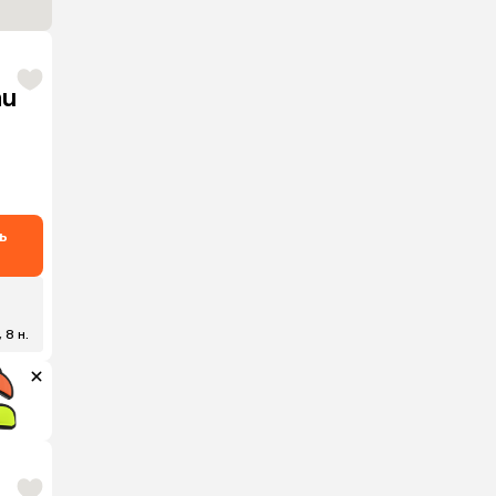
au
ь
, 8 н.