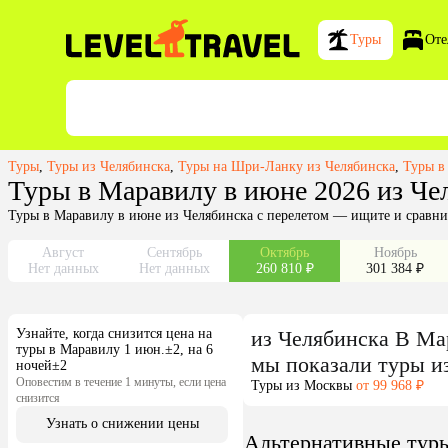
Туры
Оте
Туры
,
Туры из Челябинска
,
Туры на Шри-Ланку из Челябинска
,
Туры в
Туры в Маравилу в июне 2026 из Че
Туры в Маравилу в июне из Челябинска с перелетом — ищите и сравни
Август
Сентябрь
Октябрь
Ноябрь
Нет данных
Нет данных
260 810 ₽
301 384 ₽
Узнайте, когда снизится цена на
из
Челябинска
В Ма
туры в Маравилу 1 июн.±2, на 6
мы показали туры
и
ночей±2
Оповестим в течение 1 минуты, если цена
Туры из Москвы
от 99 968 ₽
снизится
Узнать о снижении цены
Альтернативные тур