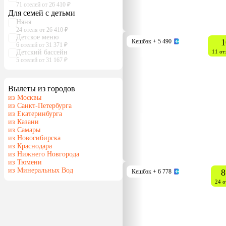
71 отелей от 26 410 ₽
Для семей с детьми
Няня
24 отеля от 26 410 ₽
Детское меню
1
Кешбэк
+ 5 490
6 отелей от 31 371 ₽
Детский бассейн
11 от
5 отелей от 31 167 ₽
Вылеты из городов
из Москвы
из Санкт-Петербурга
из Екатеринбурга
из Казани
из Самары
из Новосибирска
из Краснодара
из Нижнего Новгорода
из Тюмени
из Минеральных Вод
8
Кешбэк
+ 6 778
24 о