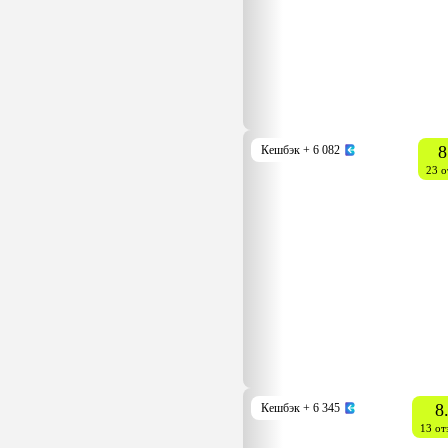
8
Кешбэк
+ 6 082
23 о
8
Кешбэк
+ 6 345
13 от