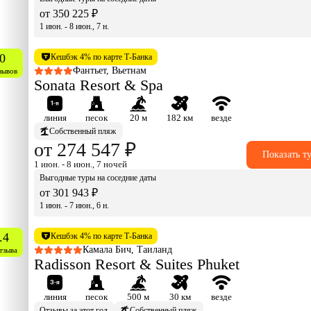
от 350 225 ₽
1 июн. - 8 июн., 7 н.
0
Кешбэк 4% по карте Т-Банка
Фантьет, Вьетнам
зывов
Sonata Resort & Spa
линия
песок
20 м
182 км
везде
Собственный пляж
от 274 547 ₽
Показать т
1 июн. - 8 июн., 7 ночей
Выгодные туры на соседние даты
от 301 943 ₽
1 июн. - 7 июн., 6 н.
.4
Кешбэк 4% по карте Т-Банка
Камала Бич, Таиланд
тзыва
Radisson Resort & Suites Phuket
линия
песок
500 м
30 км
везде
Отзывы за этот год
Собственный пляж