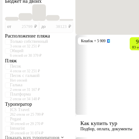
Бюджет на двоих
от
₽
до
₽
Расположение пляжа
9
Кешбэк
+ 5 909
Только собственный
3 отеля от 32 251 ₽
83 о
Общий
6 отелей от 30 379 ₽
Пляж
Песок
4 отеля от 32 251 ₽
Песок с галькой
Нет отелей
Галька
2 отеля от 31 167 ₽
Платформа
2 отеля от 34 148 ₽
Туроператор
ICS Travel
262 отеля от 25 799 ₽
Pegast
Как купить тур
30 отелей от 29 270 ₽
Intourist
Подбор, оплата, документы
20 отелей от 31 074 ₽
Показать всех туроператоров