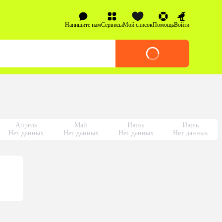
Напишите нам
Сервисы
Мой список
Помощь
Войти
Апрель
Май
Июнь
Июль
Нет данных
Нет данных
Нет данных
Нет данных