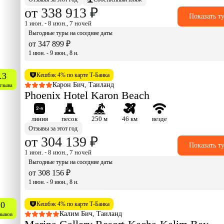
от 338 913 ₽
Показать т
1 июн. - 8 июн., 7 ночей
Выгодные туры на соседние даты
от 347 899 ₽
1 июн. - 9 июн., 8 н.
.3
Кешбэк 4% по карте Т-Банка
Карон Бич, Таиланд
тзыва
Phoenix Hotel Karon Beach
линия
песок
250 м
46 км
везде
Отзывы за этот год
от 304 139 ₽
Показать т
1 июн. - 8 июн., 7 ночей
Выгодные туры на соседние даты
от 308 156 ₽
1 июн. - 9 июн., 8 н.
.0
Кешбэк 4% по карте Т-Банка
Калим Бич, Таиланд
зывов