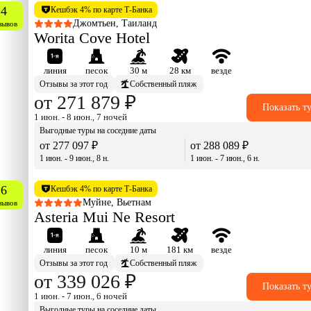
.4
Кешбэк 4% по карте Т-Банка
Джомтьен, Таиланд
зывов
Worita Cove Hotel
линия
песок
30 м
28 км
везде
Отзывы за этот год
Собственный пляж
от 271 879 ₽
Показать т
1 июн. - 8 июн., 7 ночей
Выгодные туры на соседние даты
от 277 097 ₽
от 288 089 ₽
1 июн. - 9 июн., 8 н.
1 июн. - 7 июн., 6 н.
.6
Кешбэк 4% по карте Т-Банка
Муйне, Вьетнам
зывов
Asteria Mui Ne Resort
линия
песок
10 м
181 км
везде
Отзывы за этот год
Собственный пляж
от 339 026 ₽
Показать т
1 июн. - 7 июн., 6 ночей
Выгодные туры на соседние даты