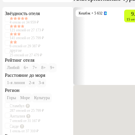
Звёздность отеля
9
Кешбэк
+ 5 632
15 от
4 отеля от 34 959 ₽
121 отелей от 27 173 ₽
141 отелей от 25 799 ₽
6 отелей от 29 387 ₽
другое
25 отелей от 27 479 ₽
Рейтинг отеля
Любой
6+
7+
8+
9+
Расстояние до моря
1-я линия
2-я
3-я
Регион
Горы
Море
Культура
Стамбул
287 отелей от 25 799 ₽
Анталия
7 отелей от 31 167 ₽
Сиде
1 отель от 37 310 ₽