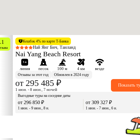
.1
Кешбэк 4% по карте Т-Банка
Най Янг Бич, Таиланд
тзыва
Nai Yang Beach Resort
линия
песок
100 м
4 км
везде
Отзывы за этот год
Обновлен в 2024 году
от 295 485 ₽
Показать т
1 июн. - 8 июн., 7 ночей
Выгодные туры на соседние даты
от 296 850 ₽
от 309 327 ₽
1 июн. - 9 июн., 8 н.
1 июн. - 7 июн., 6 н.