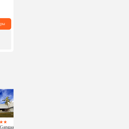
уры
★
★
 Gangaara