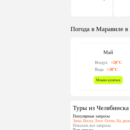
Погода в Маравиле в
Май
Воздух:
+28°C
Вода:
+30°C
Можно купаться
Туры из Челябинска
Популярные запросы
Зима
·
Весна
·
Лето
·
Осень
·
На дво
Показать все запросы