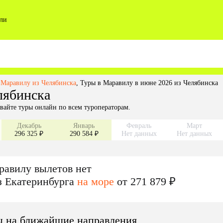
ли
 Маравилу из Челябинска
,
Туры в Маравилу в июне 2026 из Челябинска
лябинска
вайте туры онлайн по всем туроператорам.
Декабрь
Январь
Февраль
Март
296 325 ₽
290 584 ₽
Нет данных
Нет данных
равилу
вылетов нет
з
Екатеринбурга
на море
от 271 879 ₽
ы на ближайшие направления