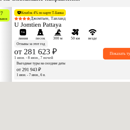
.7
Кешбэк 4% по карте Т-Банка
Джомтьен, Таиланд
зывов
U Jomtien Pattaya
линия
песок
300 м
50 км
везде
Отзывы за этот год
от 281 623 ₽
Показать т
1 июн. - 8 июн., 7 ночей
Выгодные туры на соседние даты
от 291 943 ₽
1 июн. - 7 июн., 6 н.