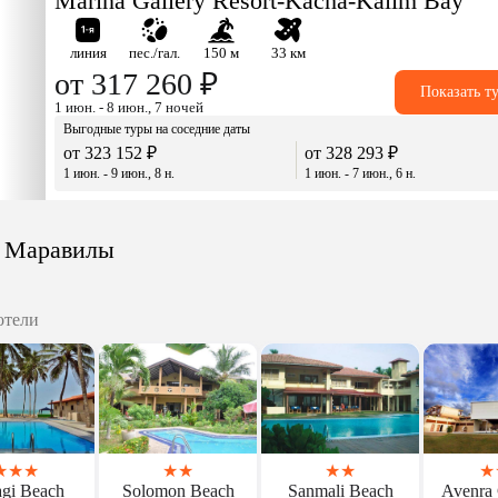
Marina Gallery Resort-Kacha-Kalim Bay
линия
пес./гал.
150 м
33 км
от 317 260 ₽
Показать т
1 июн. - 8 июн., 7 ночей
Выгодные туры на соседние даты
от 323 152 ₽
от 328 293 ₽
1 июн. - 9 июн., 8 н.
1 июн. - 7 июн., 6 н.
и Маравилы
отели
★
★
★
★
★
★
★
★
gi Beach
Solomon Beach
Sanmali Beach
Avenra