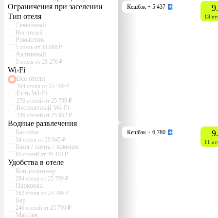
Ограничения при заселении
9
Кешбэк
+ 5 437
Тип отеля
13 от
Семейный
Нет отелей
Романтик
1 отель от 38 088 ₽
Активный
3 отеля от 29 270 ₽
Wi-Fi
Все отели
304 отеля от 25 799 ₽
Есть Wi-Fi
270 отелей от 25 799 ₽
Бесплатный Wi-Fi
246 отелей от 25 952 ₽
Водные развлечения
Бассейн
9
Кешбэк
+ 6 780
34 отеля от 29 845 ₽
11 от
Баня / сауна / хаммам
85 отелей от 26 410 ₽
Удобства в отеле
Кондиционер
284 отеля от 25 799 ₽
Парковка
162 отеля от 25 799 ₽
Бар
246 отелей от 25 799 ₽
Массаж