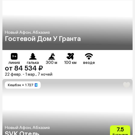
Новый Афон, Абхазия
Гостевой Дом У Гранта
линия
галька
300 м
100 км
везде
от 84 534 ₽
22 февр. - 1 мар., 7 ночей
Кешбэк
+ 1 727
Новый Афон, Абхазия
7.5
SVK Отель
8 отзывов