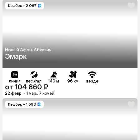
Кешбэк
+ 2 097
Новый Афон, Абхазия
Эмарк
линия
пес./гал.
140 м
96 км
везде
от 104 860 ₽
22 февр. - 1 мар., 7 ночей
Кешбэк
+ 1 698