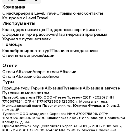
Компания
О нас
Карьера в Level.Travel
Отзывы о нас
Контакты
Ко-промо с Level.Travel
Инструменты
Календарь низких цен
Подарочные сертификаты
Оформить тур в рассрочку
Партнерская программа
Журнал о путешествиях
Помощь
Как забронировать тур?
Правила въезда и визы
Ответы на вопросы
Акции
Отели
Отели Абхазии
Апарт-отели Абхазии
Отели Абхазии с бассейном
Туры
Горящие туры
Туры в Абхазию
Путевки в Абхазию в августе
Путевки на море летом
Правообладатель ПО: ООО «Левел Тревел» (2011 - 2026) ИНН
7716697924, ОГРН 1117746723808 123056, г. Москва, вн.тер.г.
Муниципальный округ Пресненский, ул. Юлиуса Фучика, д.6, стр.2,
помещ.6Ч
Турагент: ООО «Академия Сервиса» ИНН 3702175896, ОГРН
1173702008248, 153000, Ивановская обл., г. Иваново, ул. Парижской
Коммуны, д. ЗА
Прием платежей осуществляется через АО «ПРЦ» ИНН 7718696387,
КПП 771701001, ОГРН 1087746411741, 129085, Москва г, Звёздный