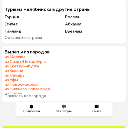
Туры из Челябинска в другие страны
Турция
Россия
Египет
Абхазия
Таиланд
Вьетнам
Остальные страны
ОАЭ
Мальдивы
Шри-Ланка
Гонконг
Вылеты из городов
Саудовская Аравия
из Москвы
из Санкт-Петербурга
из Екатеринбурга
из Казани
из Самары
из Уфы
из Новосибирска
из Нижнего Новгорода
из Перми
Показать все города
из Омска
Подписка
Фильтры
Карта