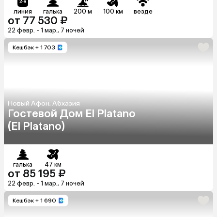
линия
галька
200 м
100 км
везде
от 77 530 ₽
22 февр. - 1 мар., 7 ночей
Кешбэк
+ 1 703
Новый Афон, Абхазия
Гостевой Дом El Platano
(El Platano)
галька
47 км
от 85 195 ₽
22 февр. - 1 мар., 7 ночей
Кешбэк
+ 1 690