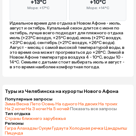
+13°C
+10°C
Море: +17°C
Море: +14°C
Идеальное время для отдыха в Новом Афоне - июль,
август и октябрь. Купальный сезон длится с июня по
октябрь, лучше всего подходят для пляжного отдыха
июль (+23°C воздух, +25°C вода), июнь (+21°C воздух,
+23°C вода), сентябрь (+21°C воздух, +26°C вода).
Август - месяц с самой высокой температурой воды, в
это время она может прогреваться до +28°C. Зимой в
Новом Афоне температура воздуха 4 - 10°C, воды 10 -
14°C. Семьям с детьми стоит выбирать июль и август -
в это время наиболее комфортная погода.
Туры из Челябинска на курорты Нового Афона
Популярные запросы
Зима
·
Весна
·
Лето
·
Осень
·
На одного
·
На двоих
·
На троих
·
На 2 ночи
·
На 3 ночи
·
На 5 ночей
·
Показать все запросы
Тип отдыха
Страны ближнего зарубежья
Регионы
Гагра
·
Алахадзы
·
Сухум
·
Гудаута
·
Холодная речка
·
Цандрыпш
·
Пицунда