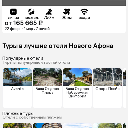
линия
пес./гал.
750 м
96 км
везде
от 165 665 ₽
22 февр. - 1 мар., 7 ночей
Туры в лучшие отели Нового Афона
Популярные отели
Туры в популярные у гостей отели
Azanta
База Отдыха
База Отдыха
Флора Плейс
О
Флора
Набережная
Виктория
Пляжные туры
Отели с собственным пляжем