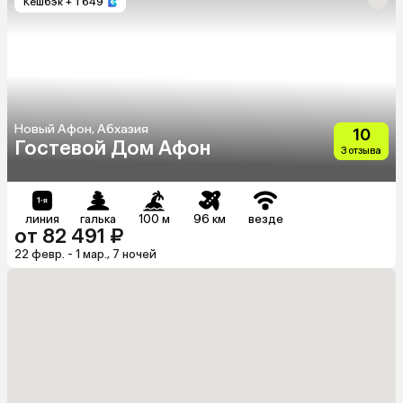
Кешбэк
+ 1 649
Новый Афон, Абхазия
10
Гостевой Дом Афон
3 отзыва
линия
галька
100 м
96 км
везде
от 82 491 ₽
22 февр. - 1 мар., 7 ночей