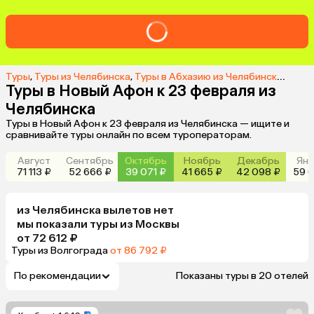
Туры
,
Туры из Челябинска
,
Туры в Абхазию из Челябинска
,
Туры 
Туры в Новый Афон к 23 февраля из
Челябинска
Туры в Новый Афон к 23 февраля из Челябинска — ищите и
сравнивайте туры онлайн по всем туроператорам.
Август
Сентябрь
Октябрь
Ноябрь
Декабрь
Янв
71 113 ₽
52 666 ₽
39 071 ₽
41 665 ₽
42 098 ₽
59 6
из
Челябинска
вылетов нет
мы показали туры
из
Москвы
от 72 612 ₽
Туры из Волгограда
от 86 792 ₽
По рекомендации
Показаны туры в 20 отелей