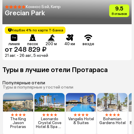
Коннос Бэй, Кипр
9.5
Grecian Park
8 отзывов
Кешбэк 4% по карте Т-Банка
линия
песок
200 м
40 км
везде
от 248 829 ₽
21 авг. - 26 авг., 5 ночей
Туры в лучшие отели Протараса
Популярные отели
Туры в популярные у гостей отели
★
★
★
★
★
★
★
★
★
★
★
★
★
★
★
★
The King
Leonardo
Vangelis Hotel
Bohemian
Jason
Crystal Cove
& Suites
Gardens Hotel
Bo
Protaras
Hotel & Spa By
The Sea