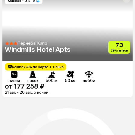
Кешбэк
+ 3 545
Пернера, Кипр
7.3
Windmills Hotel Apts
29 отзывов
Кешбэк 4% по карте Т-Банка
линия
песок
500 м
50 км
лобби
от 177 258 ₽
21 авг. - 26 авг., 5 ночей