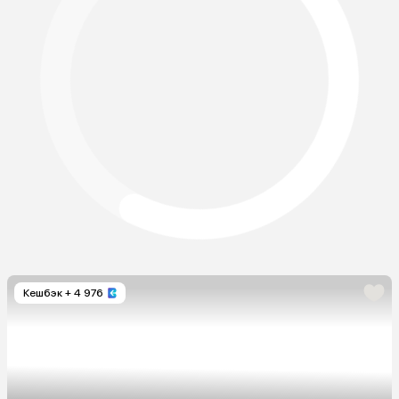
Кешбэк
+ 4 976