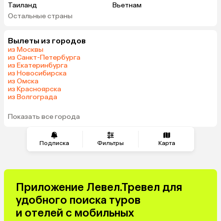
Таиланд
Вьетнам
Остальные страны
ОАЭ
Мальдивы
Шри-Ланка
Гонконг
Вылеты из городов
Саудовская Аравия
из Москвы
из Санкт-Петербурга
из Екатеринбурга
из Новосибирска
из Омска
из Красноярска
из Волгограда
Показать все города
Подписка
Фильтры
Карта
Приложение Левел.Тревел для
удобного поиска туров
и отелей с мобильных