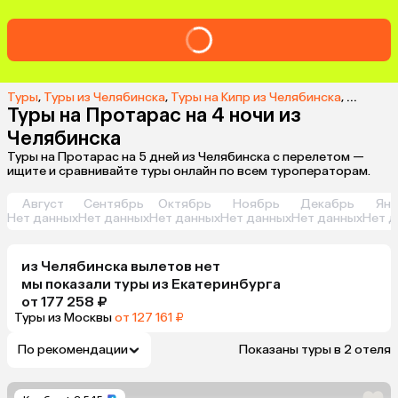
Туры
,
Туры из Челябинска
,
Туры на Кипр из Челябинска
,
Туры в 
Туры на Протарас на 4 ночи из
Челябинска
Туры на Протарас на 5 дней из Челябинска с перелетом —
ищите и сравнивайте туры онлайн по всем туроператорам.
Август
Сентябрь
Октябрь
Ноябрь
Декабрь
Янв
Нет данных
Нет данных
Нет данных
Нет данных
Нет данных
Нет д
из
Челябинска
вылетов нет
мы показали туры
из
Екатеринбурга
от 177 258 ₽
Туры из Москвы
от 127 161 ₽
По рекомендации
Показаны туры в 2 отеля