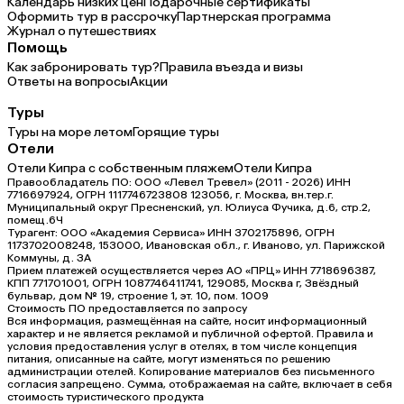
Календарь низких цен
Подарочные сертификаты
Оформить тур в рассрочку
Партнерская программа
Журнал о путешествиях
Помощь
Как забронировать тур?
Правила въезда и визы
Ответы на вопросы
Акции
Туры
Туры на море летом
Горящие туры
Отели
Отели Кипра с собственным пляжем
Отели Кипра
Правообладатель ПО: ООО «Левел Тревел» (2011 - 2026) ИНН
7716697924, ОГРН 1117746723808 123056, г. Москва, вн.тер.г.
Муниципальный округ Пресненский, ул. Юлиуса Фучика, д.6, стр.2,
помещ.6Ч
Турагент: ООО «Академия Сервиса» ИНН 3702175896, ОГРН
1173702008248, 153000, Ивановская обл., г. Иваново, ул. Парижской
Коммуны, д. ЗА
Прием платежей осуществляется через АО «ПРЦ» ИНН 7718696387,
КПП 771701001, ОГРН 1087746411741, 129085, Москва г, Звёздный
бульвар, дом № 19, строение 1, эт. 10, пом. 1009
Стоимость ПО предоставляется по запросу
Вся информация, размещённая на сайте, носит информационный
характер и не является рекламой и публичной офертой. Правила и
условия предоставления услуг в отелях, в том числе концепция
питания, описанные на сайте, могут изменяться по решению
администрации отелей. Копирование материалов без письменного
согласия запрещено. Сумма, отображаемая на сайте, включает в себя
стоимость туристического продукта