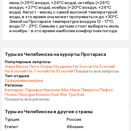
июнь (+25°C воздух, +24°C вода), октябрь (+24°C
воздух, +27°C вода), ноябрь (+20°C воздух, +24°C
вода). Август - месяц с самой высокой температурой
воды, в это время она может прогреваться до +30°C.
Зимой на Протарасе температура воздуха 12 - 17°C,
воды 17 - 21°C. Семьям с детьми стоит выбирать июль
и ноябрь - в это время наиболее комфортная погода.
Туры из Челябинска на курорты Протараса
Популярные запросы
Зима
·
Весна
·
Лето
·
Осень
·
На двоих
·
На 3 ночи
·
На 5 ночей
·
На 6 ночей
·
На 7 ночей
·
На 10 ночей
·
Показать все запросы
Тип отдыха
Средиземноморье
Регионы
Каппарис
·
Ларнака
·
Никосия
·
Айа-Напа
·
Лимасол
·
Пафос
·
Полис
·
Писсури
·
Коннос Бэй
·
Фиг Три Бэй
·
Показать все регионы
Туры из Челябинска в другие страны
Турция
Россия
Египет
Абхазия