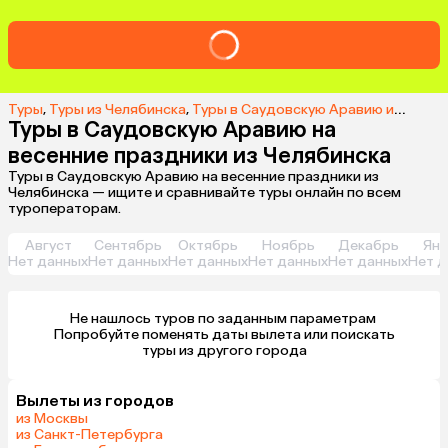
Туры
,
Туры из Челябинска
,
Туры в Саудовскую Аравию из Челябинска
Туры в Саудовскую Аравию на
весенние праздники из Челябинска
Туры в Саудовскую Аравию на весенние праздники из
Челябинска — ищите и сравнивайте туры онлайн по всем
туроператорам.
Август
Сентябрь
Октябрь
Ноябрь
Декабрь
Янв
Нет данных
Нет данных
Нет данных
Нет данных
Нет данных
Нет д
Не нашлось туров по заданным параметрам 

 Попробуйте поменять даты вылета или поискать 
туры из другого города
Вылеты из городов
из Москвы
из Санкт-Петербурга