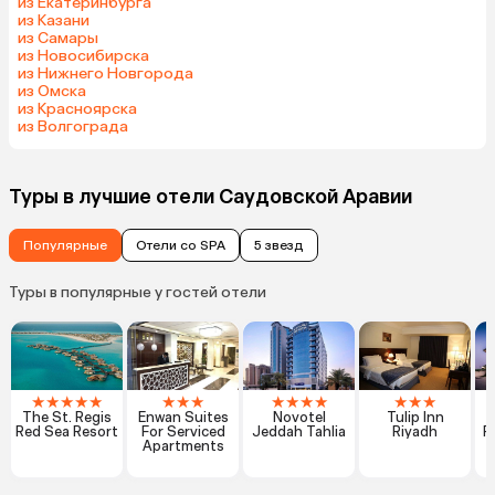
из Екатеринбурга
из Казани
из Самары
из Новосибирска
из Нижнего Новгорода
из Омска
из Красноярска
из Волгограда
Туры в лучшие отели Саудовской Аравии
Популярные
Отели со SPA
5 звезд
Туры в популярные у гостей отели
★
★
★
★
★
★
★
★
★
★
★
★
★
★
★
The St. Regis
Enwan Suites
Novotel
Tulip Inn
Red Sea Resort
For Serviced
Jeddah Tahlia
Riyadh
R
Apartments