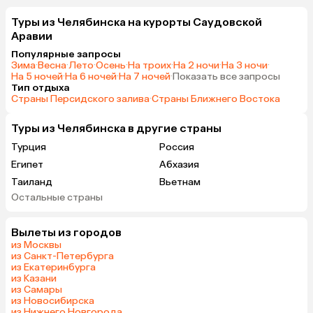
Туры из Челябинска на курорты Саудовской
Аравии
Популярные запросы
Зима
·
Весна
·
Лето
·
Осень
·
На троих
·
На 2 ночи
·
На 3 ночи
·
На 5 ночей
·
На 6 ночей
·
На 7 ночей
·
Показать все запросы
Тип отдыха
Страны Персидского залива
·
Страны Ближнего Востока
Туры из Челябинска в другие страны
Турция
Россия
Египет
Абхазия
Таиланд
Вьетнам
Остальные страны
ОАЭ
Мальдивы
Шри-Ланка
Гонконг
Вылеты из городов
из Москвы
из Санкт-Петербурга
из Екатеринбурга
из Казани
из Самары
из Новосибирска
из Нижнего Новгорода