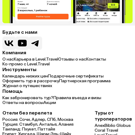
Будьте с нами
Компания
О нас
Карьера в Level.Travel
Отзывы о нас
Контакты
Ко-промо с Level.Travel
Инструменты
Календарь низких цен
Подарочные сертификаты
Оформить тур в рассрочку
Партнерская программа
Журнал о путешествиях
Помощь
Как забронировать тур?
Правила въезда и визы
Ответы на вопросы
Акции
Отели без перелета
Туры от
туроператоров
Россия:
Сочи,
Адлер,
СПб,
Москва
Турция:
Стамбул,
Анталья,
Алания
Anex
Biblio Globus
Таиланд:
Пхукет,
Паттайя
Coral Travel
Египет:
Хургада,
Шарм-Эль-Шейх