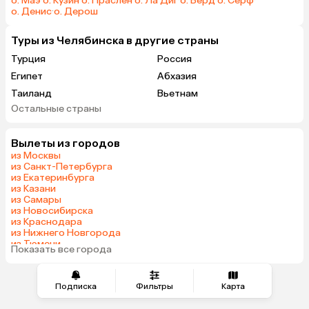
о. Маэ
·
о. Кузин
·
о. Праслен
·
о. Ла Диг
·
о. Бёрд
·
о. Серф
·
о. Денис
·
о. Дерош
Туры из Челябинска в другие страны
Турция
Россия
Египет
Абхазия
Таиланд
Вьетнам
Остальные страны
ОАЭ
Мальдивы
Грузия
Беларусь
Вылеты из городов
Армения
Шри-Ланка
из Москвы
Казахстан
Азербайджан
из Санкт-Петербурга
из Екатеринбурга
Узбекистан
Сербия
из Казани
Катар
Киргизия
из Самары
из Новосибирска
Гонконг
Саудовская Аравия
из Краснодара
Таджикистан
Венгрия
из Нижнего Новгорода
из Тюмени
Показать все города
из Минеральных Вод
Подписка
Фильтры
Карта