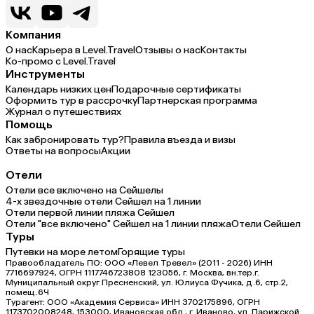
Компания
О нас
Карьера в Level.Travel
Отзывы о нас
Контакты
Ко-промо с Level.Travel
Инструменты
Календарь низких цен
Подарочные сертификаты
Оформить тур в рассрочку
Партнерская программа
Журнал о путешествиях
Помощь
Как забронировать тур?
Правила въезда и визы
Ответы на вопросы
Акции
Отели
Отели все включено на Сейшелы
4-х звездочные отели Сейшел на 1 линии
Отели первой линии пляжа Сейшел
Отели "все включено" Сейшел на 1 линии пляжа
Отели Сейшел
Туры
Путевки на море летом
Горящие туры
Правообладатель ПО: ООО «Левел Тревел» (2011 - 2026) ИНН
7716697924, ОГРН 1117746723808 123056, г. Москва, вн.тер.г.
Муниципальный округ Пресненский, ул. Юлиуса Фучика, д.6, стр.2,
помещ.6Ч
Турагент: ООО «Академия Сервиса» ИНН 3702175896, ОГРН
1173702008248, 153000, Ивановская обл., г. Иваново, ул. Парижской