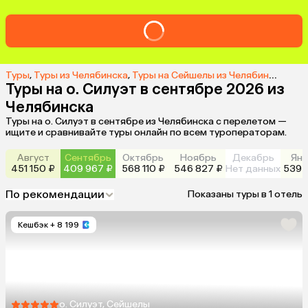
Туры
,
Туры из Челябинска
,
Туры на Сейшелы из Челябинска
,
Тур
Туры на о. Силуэт в сентябре 2026 из
Челябинска
Туры на о. Силуэт в сентябре из Челябинска с перелетом —
ищите и сравнивайте туры онлайн по всем туроператорам.
Август
Сентябрь
Октябрь
Ноябрь
Декабрь
Янв
451 150 ₽
409 967 ₽
568 110 ₽
546 827 ₽
Нет данных
539 
По рекомендации
Показаны туры в 1 отель
Кешбэк
+ 8 199
о. Силуэт, Сейшелы