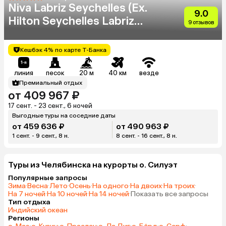
Niva Labriz Seychelles (Ex.
9.0
Hilton Seychelles Labriz
9 отзывов
Resort & Spa)
Кешбэк 4% по карте Т-Банка
линия
песок
20 м
40 км
везде
Премиальный отдых
от 409 967 ₽
17 сент. - 23 сент., 6 ночей
Выгодные туры на соседние даты
от 459 636 ₽
от 490 963 ₽
1 сент. - 9 сент., 8 н.
8 сент. - 16 сент., 8 н.
Туры из Челябинска на курорты о. Силуэт
Популярные запросы
Зима
·
Весна
·
Лето
·
Осень
·
На одного
·
На двоих
·
На троих
·
На 7 ночей
·
На 10 ночей
·
На 14 ночей
·
Показать все запросы
Тип отдыха
Индийский океан
Регионы