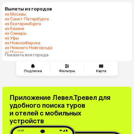
Вылеты из городов
из Москвы
из Санкт-Петербурга
из Екатеринбурга
из Казани
из Самары
из Уфы
из Новосибирска
из Нижнего Новгорода
из Перми
Показать все города
из Сочи
Подписка
Фильтры
Карта
Приложение Левел.Тревел для
удобного поиска туров
и отелей с мобильных
устройств