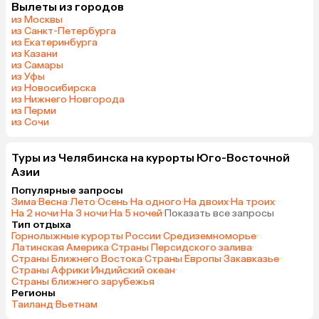
Вылеты из городов
из Москвы
из Санкт-Петербурга
из Екатеринбурга
из Казани
из Самары
из Уфы
из Новосибирска
из Нижнего Новгорода
из Перми
из Сочи
Туры из Челябинска на курорты Юго-Восточной
Азии
Популярные запросы
Зима
·
Весна
·
Лето
·
Осень
·
На одного
·
На двоих
·
На троих
·
На 2 ночи
·
На 3 ночи
·
На 5 ночей
·
Показать все запросы
Тип отдыха
Горнолыжные курорты России
·
Средиземноморье
·
Латинская Америка
·
Страны Персидского залива
·
Страны Ближнего Востока
·
Страны Европы
·
Закавказье
·
Страны Африки
·
Индийский океан
·
Страны ближнего зарубежья
Регионы
Таиланд
·
Вьетнам