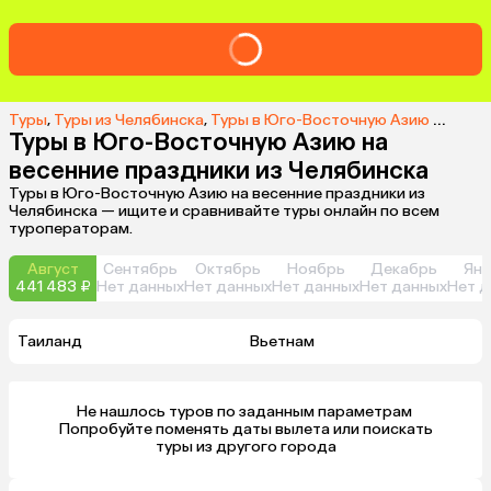
Туры
,
Туры из Челябинска
,
Туры в Юго-Восточную Азию из Челябинска
Туры в Юго-Восточную Азию на
весенние праздники из Челябинска
Туры в Юго-Восточную Азию на весенние праздники из
Челябинска — ищите и сравнивайте туры онлайн по всем
туроператорам.
Август
Сентябрь
Октябрь
Ноябрь
Декабрь
Янв
441 483 ₽
Нет данных
Нет данных
Нет данных
Нет данных
Нет д
Таиланд
Вьетнам
Не нашлось туров по заданным параметрам 

 Попробуйте поменять даты вылета или поискать 
туры из другого города