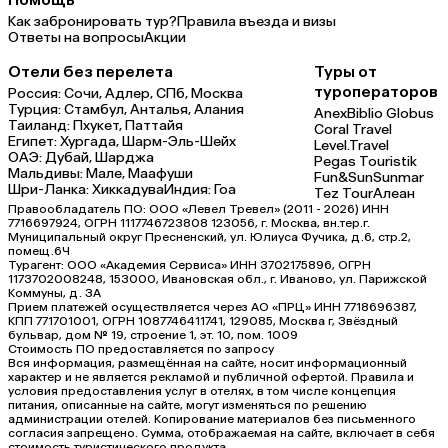
Как забронировать тур?
Правила въезда и визы
Ответы на вопросы
Акции
Отели без перелета
Туры от
туроператоров
Россия:
Сочи,
Адлер,
СПб,
Москва
Турция:
Стамбул,
Анталья,
Алания
Anex
Biblio Globus
Таиланд:
Пхукет,
Паттайя
Coral Travel
Египет:
Хургада,
Шарм-Эль-Шейх
Level.Travel
ОАЭ:
Дубай,
Шарджа
Pegas Touristik
Мальдивы:
Мале,
Маафуши
Fun&Sun
Sunmar
Шри-Ланка:
Хиккадува
Индия:
Гоа
Tez Tour
Алеан
Правообладатель ПО: ООО «Левел Тревел» (2011 - 2026) ИНН
7716697924, ОГРН 1117746723808 123056, г. Москва, вн.тер.г.
Муниципальный округ Пресненский, ул. Юлиуса Фучика, д.6, стр.2,
помещ.6Ч
Турагент: ООО «Академия Сервиса» ИНН 3702175896, ОГРН
1173702008248, 153000, Ивановская обл., г. Иваново, ул. Парижской
Коммуны, д. ЗА
Прием платежей осуществляется через АО «ПРЦ» ИНН 7718696387,
КПП 771701001, ОГРН 1087746411741, 129085, Москва г, Звёздный
бульвар, дом № 19, строение 1, эт. 10, пом. 1009
Стоимость ПО предоставляется по запросу
Вся информация, размещённая на сайте, носит информационный
характер и не является рекламой и публичной офертой. Правила и
условия предоставления услуг в отелях, в том числе концепция
питания, описанные на сайте, могут изменяться по решению
администрации отелей. Копирование материалов без письменного
согласия запрещено. Сумма, отображаемая на сайте, включает в себя
стоимость туристического продукта