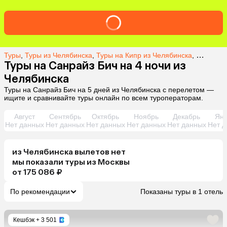
Туры
,
Туры из Челябинска
,
Туры на Кипр из Челябинска
,
Туры на 
Туры на Санрайз Бич на 4 ночи из
Челябинска
Туры на Санрайз Бич на 5 дней из Челябинска с перелетом —
ищите и сравнивайте туры онлайн по всем туроператорам.
Август
Сентябрь
Октябрь
Ноябрь
Декабрь
Янв
Нет данных
Нет данных
Нет данных
Нет данных
Нет данных
Нет д
из
Челябинска
вылетов нет
мы показали туры
из
Москвы
от 175 086 ₽
По рекомендации
Показаны туры в 1 отель
Кешбэк
+ 3 501