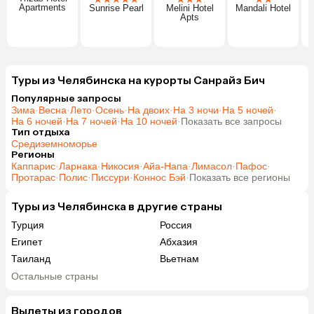
Apartments
Sunrise Pearl
Melini Hotel
Mandali Hotel
Apts
Туры из Челябинска на курорты Санрайз Бич
Популярные запросы
Зима
·
Весна
·
Лето
·
Осень
·
На двоих
·
На 3 ночи
·
На 5 ночей
·
На 6 ночей
·
На 7 ночей
·
На 10 ночей
·
Показать все запросы
Тип отдыха
Средиземноморье
Регионы
Каппарис
·
Ларнака
·
Никосия
·
Айа-Напа
·
Лимасол
·
Пафос
·
Протарас
·
Полис
·
Писсури
·
Коннос Бэй
·
Показать все регионы
Туры из Челябинска в другие страны
Турция
Россия
Египет
Абхазия
Таиланд
Вьетнам
ОАЭ
Мальдивы
Остальные страны
Шри-Ланка
Гонконг
Саудовская Аравия
Вылеты из городов