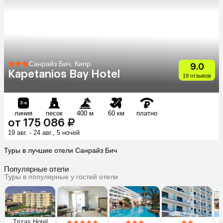
Санрайз Бич, Кипр
9.0
Kapetanios Bay Hotel
19 отзывов
линия
песок
400 м
60 км
платно
от 175 086 ₽
19 авг. - 24 авг., 5 ночей
Туры в лучшие отели Санрайз Бич
Популярные отели
Туры в популярные у гостей отели
Trizas Hotel
★
★
★
★
★
★
★
★
★
★