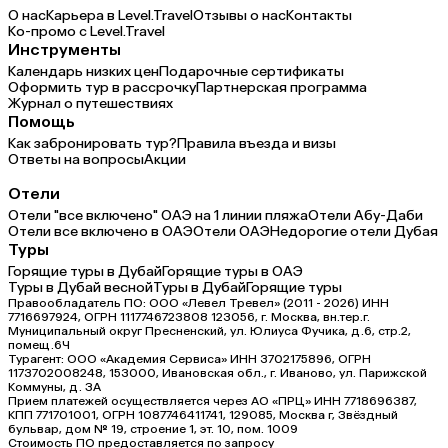
О нас
Карьера в Level.Travel
Отзывы о нас
Контакты
Ко-промо с Level.Travel
Инструменты
Календарь низких цен
Подарочные сертификаты
Оформить тур в рассрочку
Партнерская программа
Журнал о путешествиях
Помощь
Как забронировать тур?
Правила въезда и визы
Ответы на вопросы
Акции
Отели
Отели "все включено" ОАЭ на 1 линии пляжа
Отели Абу-Даби
Отели все включено в ОАЭ
Отели ОАЭ
Недорогие отели Дубая
Туры
Горящие туры в Дубай
Горящие туры в ОАЭ
Туры в Дубай весной
Туры в Дубай
Горящие туры
Правообладатель ПО: ООО «Левел Тревел» (2011 - 2026) ИНН
7716697924, ОГРН 1117746723808 123056, г. Москва, вн.тер.г.
Муниципальный округ Пресненский, ул. Юлиуса Фучика, д.6, стр.2,
помещ.6Ч
Турагент: ООО «Академия Сервиса» ИНН 3702175896, ОГРН
1173702008248, 153000, Ивановская обл., г. Иваново, ул. Парижской
Коммуны, д. ЗА
Прием платежей осуществляется через АО «ПРЦ» ИНН 7718696387,
КПП 771701001, ОГРН 1087746411741, 129085, Москва г, Звёздный
бульвар, дом № 19, строение 1, эт. 10, пом. 1009
Стоимость ПО предоставляется по запросу