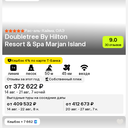
Рас-аль-Хайма, ОАЭ
Doubletree By Hilton
9.0
Resort & Spa Marjan Island
30 отзывов
Кешбэк 4% по карте Т-Банка
линия
песок
50 м
45 км
везде
Отзывы за этот год
Собственный пляж
от 372 622 ₽
14 авг. - 21 авг., 7 ночей
Выгодные туры на соседние даты
от 409 532 ₽
от 412 673 ₽
14 авг. - 22 авг., 8 н.
20 авг. - 27 авг., 7 н.
Кешбэк
+ 7 662