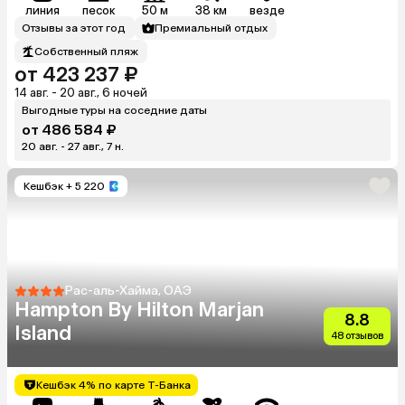
линия
песок
50 м
38 км
везде
Отзывы за этот год
Премиальный отдых
Собственный пляж
от 423 237 ₽
14 авг. - 20 авг., 6 ночей
Выгодные туры на соседние даты
от 486 584 ₽
20 авг. - 27 авг., 7 н.
Кешбэк
+ 5 220
Рас-аль-Хайма, ОАЭ
Hampton By Hilton Marjan
8.8
Island
48 отзывов
Кешбэк 4% по карте Т-Банка