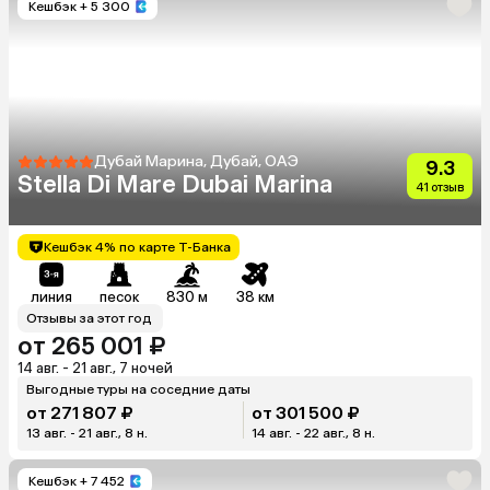
Кешбэк
+ 5 300
Дубай Марина, Дубай, ОАЭ
9.3
Stella Di Mare Dubai Marina
41 отзыв
Кешбэк 4% по карте Т-Банка
линия
песок
830 м
38 км
Отзывы за этот год
от 265 001 ₽
14 авг. - 21 авг., 7 ночей
Выгодные туры на соседние даты
от 271 807 ₽
от 301 500 ₽
13 авг. - 21 авг., 8 н.
14 авг. - 22 авг., 8 н.
Кешбэк
+ 7 452