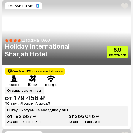
Кешбэк
+ 3 589
Шарджа, ОАЭ
Holiday International
8.9
Sharjah Hotel
65 отзывов
Кешбэк 4% по карте Т-Банка
песок
19 км
везде
Отзывы за этот год
от 179 456 ₽
29 авг. - 6 сент., 8 ночей
Выгодные туры на соседние даты
от 192 667 ₽
от 266 046 ₽
30 авг. - 7 сент., 8 н.
13 авг. - 21 авг., 8 н.