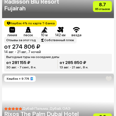
Radisson Blu Resort
8.7
Fujairah
85 отзывов
Кешбэк 4% по карте Т-Банка
линия
песок
10 м
142 км
везде
Отзывы за этот год
Собственный пляж
от 274 806 ₽
14 авг. - 21 авг., 7 ночей
Выгодные туры на соседние даты
от 281 155 ₽
от 285 850 ₽
30 авг. - 7 сент., 8 н.
13 авг. - 21 авг., 8 н.
Кешбэк
+ 9 774
Дубай Пальма, Дубай, ОАЭ
Rixos The Palm Dubai Hotel