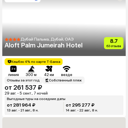
Дубай Пальма, Дубай, ОАЭ
8.7
Aloft Palm Jumeirah Hotel
63 отзыва
Кешбэк 4% по карте Т-Банка
линия
300 м
42 км
везде
Отзывы за этот год
Собственный пляж
от 261 537 ₽
29 авг. - 5 сент., 7 ночей
Выгодные туры на соседние даты
от 281 964 ₽
от 295 277 ₽
13 авг. - 21 авг., 8 н.
14 авг. - 22 авг., 8 н.