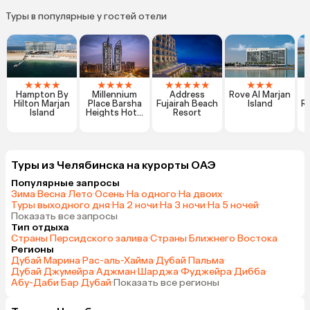
Туры в популярные у гостей отели
★
★
★
★
★
★
★
★
★
★
★
★
★
★
★
★
Hampton By
Millennium
Address
Rove Al Marjan
R
Hilton Marjan
Place Barsha
Fujairah Beach
Island
Re
Island
Heights Hotel
Resort
& Apartments
Туры из Челябинска на курорты ОАЭ
Популярные запросы
Зима
·
Весна
·
Лето
·
Осень
·
На одного
·
На двоих
·
Туры выходного дня
·
На 2 ночи
·
На 3 ночи
·
На 5 ночей
·
Показать все запросы
Тип отдыха
Страны Персидского залива
·
Страны Ближнего Востока
Регионы
Дубай Марина
·
Рас-аль-Хайма
·
Дубай Пальма
·
Дубай Джумейра
·
Аджман
·
Шарджа
·
Фуджейра
·
Дибба
·
Абу-Даби
·
Бар Дубай
·
Показать все регионы