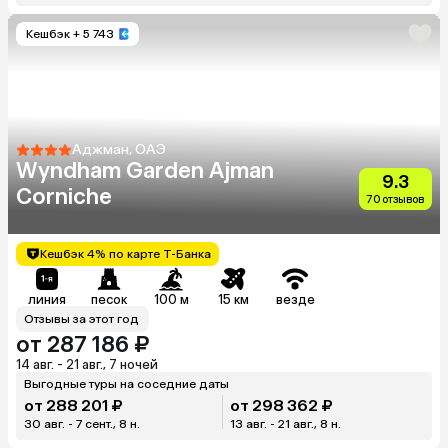
Кешбэк
+ 5 743
Аджман, ОАЭ
Wyndham Garden Ajman
9.3
Corniche
70 отзывов
Кешбэк 4% по карте Т-Банка
линия
песок
100 м
15 км
везде
Отзывы за этот год
от 287 186 ₽
14 авг. - 21 авг., 7 ночей
Выгодные туры на соседние даты
от 288 201 ₽
от 298 362 ₽
30 авг. - 7 сент., 8 н.
13 авг. - 21 авг., 8 н.