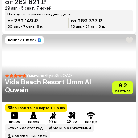
от 262 621 ₽
29 авг. - 5 сент., 7 ночей
Выгодные туры на соседние даты
от 282 149 ₽
от 289 737 ₽
30 авг. - 7 сент., 8 н.
13 авг. - 21 авг., 8 н.
Кешбэк
+ 15 557
Умм-аль-Кувейн, ОАЭ
Vida Beach Resort Umm Al
9.2
Quwain
23 отзыва
Кешбэк 4% по карте Т-Банка
линия
песок
10 м
48 км
везде
Отзывы за этот год
Можно с животными
Собственный пляж