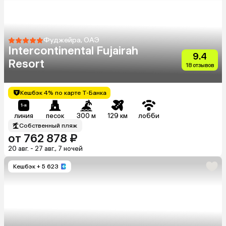
Фуджейра, ОАЭ
Intercontinental Fujairah
9.4
Resort
18 отзывов
Кешбэк 4% по карте Т-Банка
линия
песок
300 м
129 км
лобби
Собственный пляж
от 762 878 ₽
20 авг. - 27 авг., 7 ночей
Кешбэк
+ 5 623