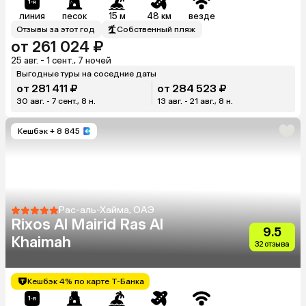
линия
песок
15 м
48 км
везде
Отзывы за этот год
Собственный пляж
от 261 024 ₽
25 авг. - 1 сент., 7 ночей
Выгодные туры на соседние даты
от 281 411 ₽
от 284 523 ₽
30 авг. - 7 сент., 8 н.
13 авг. - 21 авг., 8 н.
Кешбэк
+ 8 845
Рас-аль-Хайма, ОАЭ
Rixos Al Mairid Ras Al
9.5
Khaimah
32 отзыва
Кешбэк 4% по карте Т-Банка