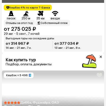
Кешбэк 4% по карте Т-Банка
песок
250 м
35 км
везде
Отзывы за этот год
Собственный пляж
от 275 025 ₽
29 авг. - 5 сент., 7 ночей
Выгодные туры на соседние даты
от 314 967 ₽
от 377 034 ₽
14 авг. - 21 авг., 7 н.
13 авг. - 21 авг., 8 н.
Как купить тур
Подбор, оплата, документы
Кешбэк
+ 5 496
Дибба, Фуджейра, ОАЭ