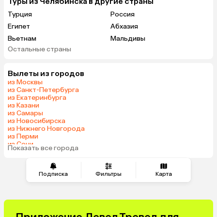
Туры из Челябинска в другие страны
Турция
Россия
Египет
Абхазия
Вьетнам
Мальдивы
Остальные страны
Гонконг
Саудовская Аравия
Вылеты из городов
из Москвы
из Санкт-Петербурга
из Екатеринбурга
из Казани
из Самары
из Новосибирска
из Нижнего Новгорода
из Перми
из Сочи
Показать все города
из Омска
Подписка
Фильтры
Карта