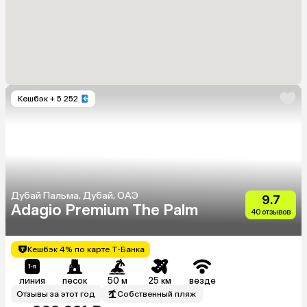
Кешбэк
+ 5 252
Дубай Пальма, Дубай, ОАЭ
9.7
Adagio Premium The Palm
40 отзывов
Кешбэк 4% по карте Т-Банка
линия
песок
50 м
25 км
везде
Отзывы за этот год
Собственный пляж