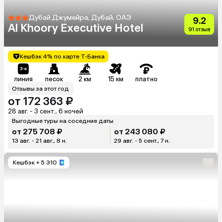
Дубай Джумейра, Дубай, ОАЭ
9.2
Al Khoory Executive Hotel
91 отзыв
Кешбэк 4% по карте Т-Банка
линия
песок
2 км
15 км
платно
Отзывы за этот год
от 172 363 ₽
28 авг. - 3 сент., 6 ночей
Выгодные туры на соседние даты
от 275 708 ₽
от 243 080 ₽
13 авг. - 21 авг., 8 н.
29 авг. - 5 сент., 7 н.
Кешбэк
+ 5 310