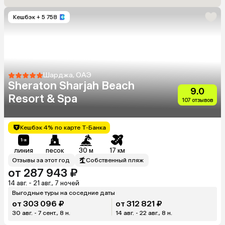
Кешбэк
+ 5 758
Шарджа, ОАЭ
Sheraton Sharjah Beach
9.0
Resort & Spa
107 отзывов
Кешбэк 4% по карте Т-Банка
линия
песок
30 м
17 км
Отзывы за этот год
Собственный пляж
от 287 943 ₽
14 авг. - 21 авг., 7 ночей
Выгодные туры на соседние даты
от 303 096 ₽
от 312 821 ₽
30 авг. - 7 сент., 8 н.
14 авг. - 22 авг., 8 н.