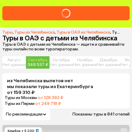
Туры
,
Туры из Челябинска
,
Туры в ОАЭ из Челябинска
,
Туры в ОАЭ с детьми из Челябинска
Туры в ОАЭ с детьми из Челябинска
Туры в ОАЭ с детьми из Челябинска — ищите и сравнивайте
туры онлайн по всем туроператорам.
Август
Сентябрь
Октябрь
Ноябрь
Декабрь
Янв
Нет данных
349 537 ₽
Нет данных
Нет данных
Нет данных
Нет д
из
Челябинска
вылетов нет
мы показали туры
из
Екатеринбурга
от 159 310 ₽
Туры из Москвы
от 128 392 ₽
Туры из Перми
от 249 718 ₽
По рекомендации
Показаны туры в 841 отелей
Кешбэк
+ 5 230