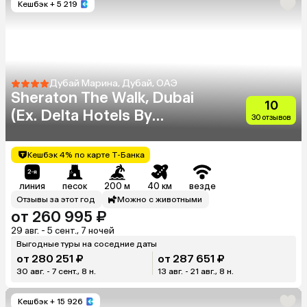
Кешбэк
+ 5 219
Дубай Марина, Дубай, ОАЭ
Sheraton The Walk, Dubai
10
(Ex. Delta Hotels By
30 отзывов
Marriott)
Кешбэк 4% по карте Т-Банка
линия
песок
200 м
40 км
везде
Отзывы за этот год
Можно с животными
от 260 995 ₽
29 авг. - 5 сент., 7 ночей
Выгодные туры на соседние даты
от 280 251 ₽
от 287 651 ₽
30 авг. - 7 сент., 8 н.
13 авг. - 21 авг., 8 н.
Кешбэк
+ 15 926