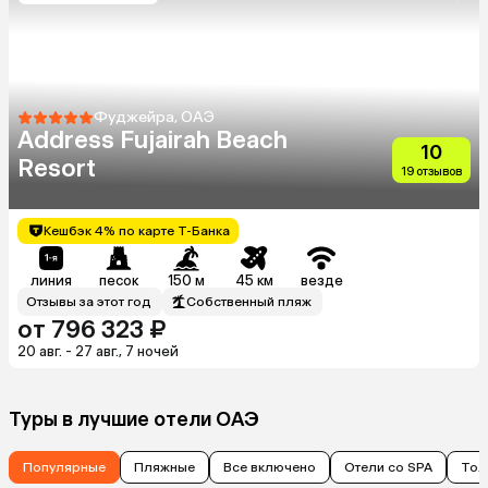
Фуджейра, ОАЭ
Address Fujairah Beach
10
Resort
19 отзывов
Кешбэк 4% по карте Т-Банка
линия
песок
150 м
45 км
везде
Отзывы за этот год
Собственный пляж
от 796 323 ₽
20 авг. - 27 авг., 7 ночей
Туры в лучшие отели ОАЭ
Популярные
Пляжные
Все включено
Отели со SPA
Тол