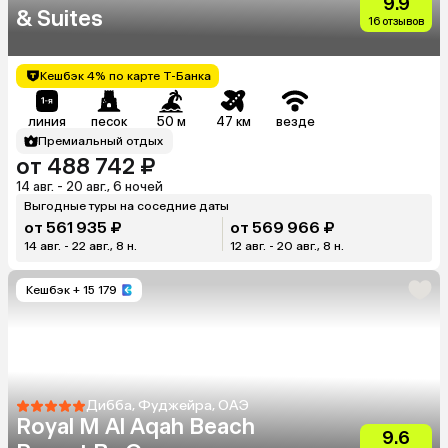
9.9
& Suites
16 отзывов
Кешбэк 4% по карте Т-Банка
линия
песок
50 м
47 км
везде
Премиальный отдых
от 488 742 ₽
14 авг. - 20 авг., 6 ночей
Выгодные туры на соседние даты
от 561 935 ₽
от 569 966 ₽
14 авг. - 22 авг., 8 н.
12 авг. - 20 авг., 8 н.
Кешбэк
+ 15 179
Дибба, Фуджейра, ОАЭ
Royal M Al Aqah Beach
9.6