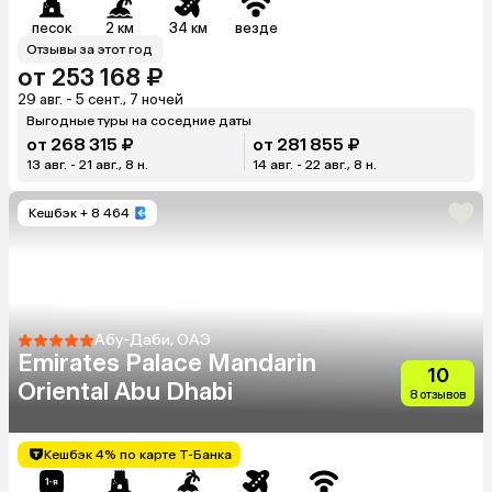
песок
2 км
34 км
везде
Отзывы за этот год
от 253 168 ₽
29 авг. - 5 сент., 7 ночей
Выгодные туры на соседние даты
от 268 315 ₽
от 281 855 ₽
13 авг. - 21 авг., 8 н.
14 авг. - 22 авг., 8 н.
Кешбэк
+ 8 464
Абу-Даби, ОАЭ
Emirates Palace Mandarin
10
Oriental Abu Dhabi
8 отзывов
Кешбэк 4% по карте Т-Банка