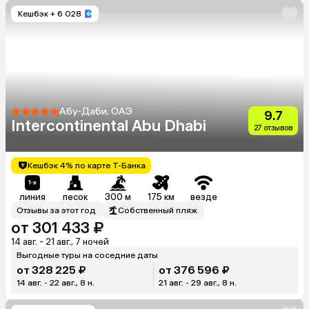
Кешбэк
+ 6 028
Абу-Даби, ОАЭ
9.7
Intercontinental Abu Dhabi
27 отзывов
Кешбэк 4% по карте Т-Банка
линия
песок
300 м
175 км
везде
Отзывы за этот год
Собственный пляж
от 301 433 ₽
14 авг. - 21 авг., 7 ночей
Выгодные туры на соседние даты
от 328 225 ₽
от 376 596 ₽
14 авг. - 22 авг., 8 н.
21 авг. - 29 авг., 8 н.