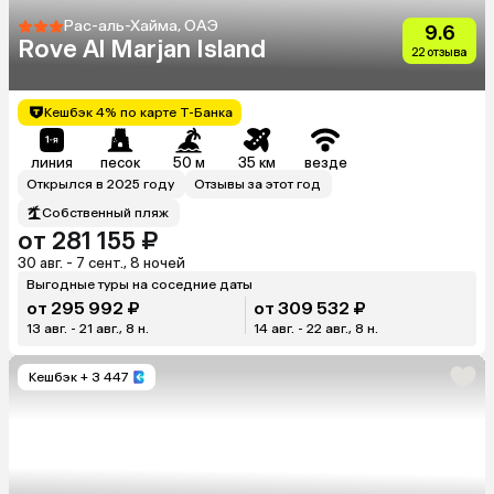
Рас-аль-Хайма, ОАЭ
9.6
Rove Al Marjan Island
22 отзыва
Кешбэк 4% по карте Т-Банка
линия
песок
50 м
35 км
везде
Открылся в 2025 году
Отзывы за этот год
Собственный пляж
от 281 155 ₽
30 авг. - 7 сент., 8 ночей
Выгодные туры на соседние даты
от 295 992 ₽
от 309 532 ₽
13 авг. - 21 авг., 8 н.
14 авг. - 22 авг., 8 н.
Кешбэк
+ 3 447