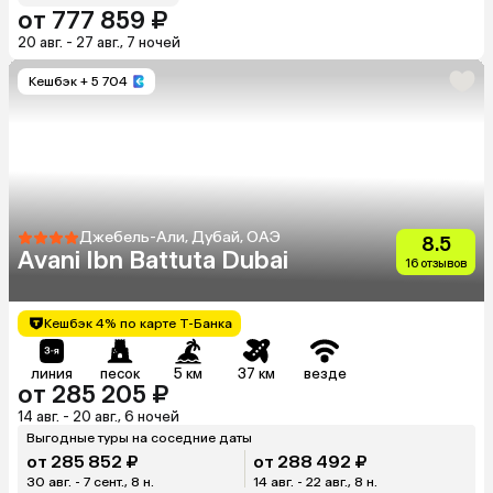
от 777 859 ₽
20 авг. - 27 авг., 7 ночей
Кешбэк
+ 5 704
Джебель-Али, Дубай, ОАЭ
8.5
Avani Ibn Battuta Dubai
16 отзывов
Кешбэк 4% по карте Т-Банка
линия
песок
5 км
37 км
везде
от 285 205 ₽
14 авг. - 20 авг., 6 ночей
Выгодные туры на соседние даты
от 285 852 ₽
от 288 492 ₽
30 авг. - 7 сент., 8 н.
14 авг. - 22 авг., 8 н.