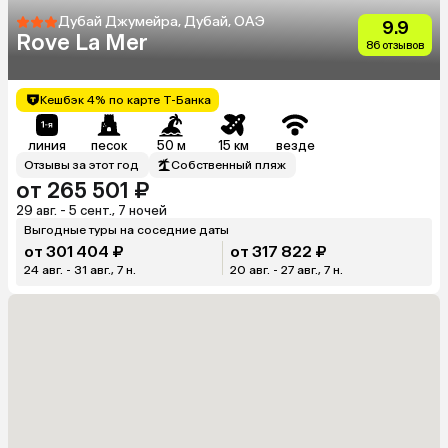
Дубай Джумейра, Дубай, ОАЭ
9.9
Rove La Mer
86 отзывов
Кешбэк 4% по карте Т-Банка
линия
песок
50 м
15 км
везде
Отзывы за этот год
Собственный пляж
от 265 501 ₽
29 авг. - 5 сент., 7 ночей
Выгодные туры на соседние даты
от 301 404 ₽
от 317 822 ₽
24 авг. - 31 авг., 7 н.
20 авг. - 27 авг., 7 н.