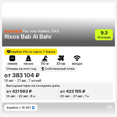
Рас-аль-Хайма, ОАЭ
9.3
Rixos Bab Al Bahr
43 отзыва
Кешбэк 4% по карте Т-Банка
линия
песок
50 м
33 км
везде
Отзывы за этот год
Собственный пляж
от 383 104 ₽
14 авг. - 21 авг., 7 ночей
Выгодные туры на соседние даты
от 421 563 ₽
от 423 155 ₽
14 авг. - 22 авг., 8 н.
20 авг. - 27 авг., 7 н.
Кешбэк
+ 15 257