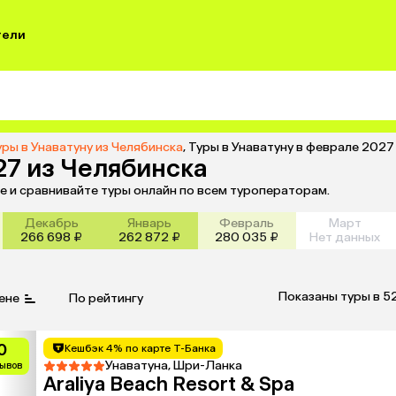
тели
уры в Унаватуну из Челябинска
,
Туры в Унаватуну в феврале 2027
27 из Челябинска
те и сравнивайте туры онлайн по всем туроператорам.
Декабрь
Январь
Февраль
Март
266 698 ₽
262 872 ₽
280 035 ₽
Нет данных
Показаны туры в 5
ене
По рейтингу
0
Кешбэк 4% по карте Т-Банка
Унаватуна, Шри-Ланка
зывов
Araliya Beach Resort & Spa