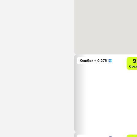
9
Кешбэк
+ 6 278
6 от