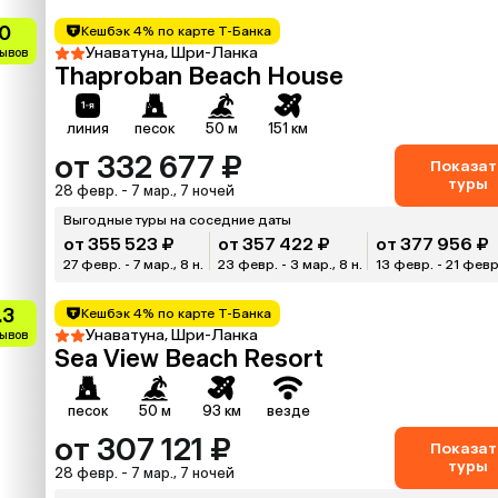
0
Кешбэк 4% по карте Т-Банка
Унаватуна, Шри-Ланка
зывов
Thaproban Beach House
линия
песок
50 м
151 км
от 332 677 ₽
Показат
туры
28 февр. - 7 мар., 7 ночей
Выгодные туры на соседние даты
от 355 523 ₽
от 357 422 ₽
от 377 956 ₽
27 февр. - 7 мар., 8 н.
23 февр. - 3 мар., 8 н.
13 февр. - 21 февр.
.3
Кешбэк 4% по карте Т-Банка
Унаватуна, Шри-Ланка
зывов
Sea View Beach Resort
песок
50 м
93 км
везде
от 307 121 ₽
Показат
туры
28 февр. - 7 мар., 7 ночей