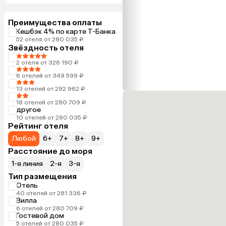
Преимущества оплаты
Кешбэк 4% по карте Т-Банка
52 отеля от 280 035 ₽
Звёздность отеля
2 отеля от 326 190 ₽
6 отелей от 349 599 ₽
13 отелей от 292 962 ₽
18 отелей от 280 709 ₽
другое
10 отелей от 280 035 ₽
Рейтинг отеля
Любой
6+
7+
8+
9+
Расстояние до моря
1-я линия
2-я
3-я
Тип размещения
Отель
40 отелей от 281 336 ₽
Вилла
6 отелей от 280 709 ₽
Гостевой дом
5 отелей от 280 035 ₽