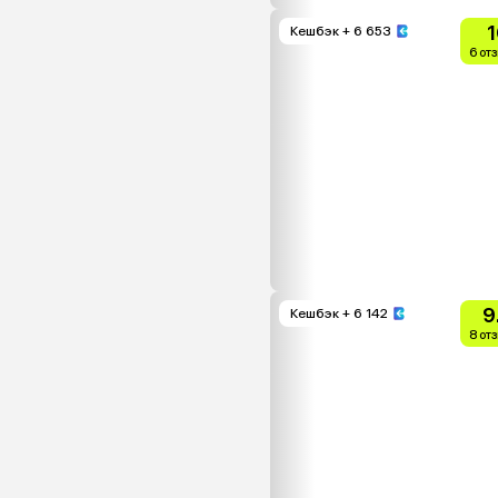
1
Кешбэк
+ 6 653
6 от
9
Кешбэк
+ 6 142
8 от