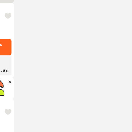
ь
, 8 н.