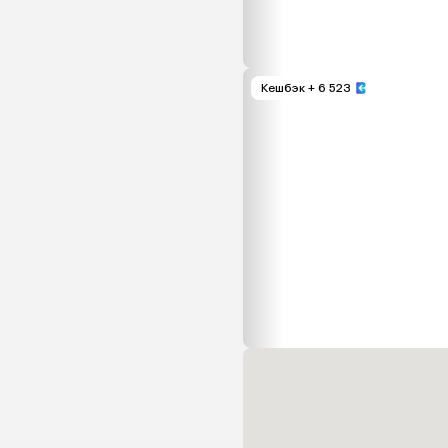
Кешбэк
+ 6 523