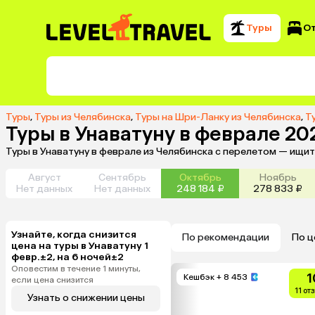
Туры
О
Туры
,
Туры из Челябинска
,
Туры на Шри-Ланку из Челябинска
,
Т
Туры в Унаватуну в феврале 20
Туры в Унаватуну в феврале из Челябинска с перелетом — ищи
Август
Сентябрь
Октябрь
Ноябрь
Нет данных
Нет данных
248 184 ₽
278 833 ₽
Узнайте, когда снизится
По рекомендации
По ц
цена на туры в Унаватуну 1
февр.±2, на 6 ночей±2
Оповестим в течение 1 минуты,
1
Кешбэк
+ 8 453
если цена снизится
11 от
Узнать о снижении цены