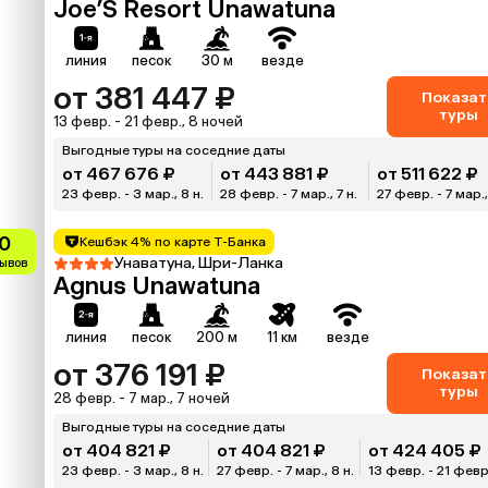
Joe’S Resort Unawatuna
линия
песок
30 м
везде
от 381 447 ₽
Показат
туры
13 февр. - 21 февр., 8 ночей
Выгодные туры на соседние даты
от 467 676 ₽
от 443 881 ₽
от 511 622 ₽
23 февр. - 3 мар., 8 н.
28 февр. - 7 мар., 7 н.
27 февр. - 7 мар.,
0
Кешбэк 4% по карте Т-Банка
Унаватуна, Шри-Ланка
зывов
Agnus Unawatuna
линия
песок
200 м
11 км
везде
от 376 191 ₽
Показат
туры
28 февр. - 7 мар., 7 ночей
Выгодные туры на соседние даты
от 404 821 ₽
от 404 821 ₽
от 424 405 ₽
23 февр. - 3 мар., 8 н.
27 февр. - 7 мар., 8 н.
13 февр. - 21 февр.