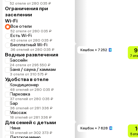
52 отеля от 280 035 ₽
Ограничения при
заселении
Wi-Fi
Все отели
52 отеля от 280 035 ₽
Есть Wi-Fi
43 отеля от 280 035 ₽
Бесплатный Wi-Fi
9
36 отелей от 280 035 ₽
Кешбэк
+ 7 252
Водные развлечения
7 от
Бассейн
24 отеля от 295 550 ₽
Баня / сауна / хаммам
3 отеля от 310 575 ₽
Удобства в отеле
Кондиционер
48 отелей от 280 035 ₽
Парковка
37 отелей от 280 035 ₽
Бар
36 отелей от 281 336 ₽
Массаж
18 отелей от 281 336 ₽
Для семей с детьми
Няня
1
Кешбэк
+ 7 628
13 отелей от 302 373 ₽
5 от
Детское меню