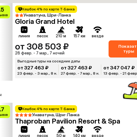
.5
Кешбэк 4% по карте Т-Банка
Унаватуна, Шри-Ланка
зывов
Gloria Grand Hotel
линия
песок
210 м
157 км
везде
от 308 503 ₽
Показат
туры
28 февр. - 7 мар., 7 ночей
Выгодные туры на соседние даты
от 327 463 ₽
от 327 463 ₽
от 347 047 ₽
23 февр. - 3 мар., 8 н.
27 февр. - 7 мар., 8 н.
13 февр. - 21 февр.
ы
.7
Кешбэк 4% по карте Т-Банка
Унаватуна, Шри-Ланка
зывов
Thaproban Pavilion Resort & Spa
линия
песок
50 м
140 км
везде