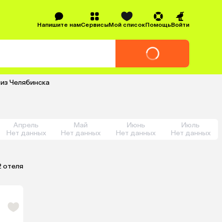
Напишите нам
Сервисы
Мой список
Помощь
Войти
 из Челябинска
Апрель
Май
Июнь
Июль
Нет данных
Нет данных
Нет данных
Нет данных
2 отеля