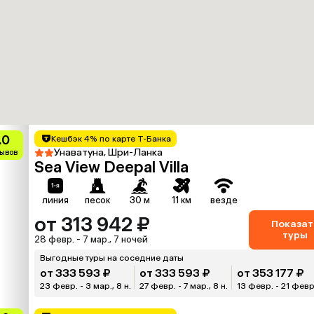
.0
Кешбэк 4% по карте Т-Банка
Унаватуна, Шри-Ланка
зывов
Sea View Deepal Villa
линия
песок
30 м
11 км
везде
от 313 942 ₽
Показат
туры
28 февр. - 7 мар., 7 ночей
Выгодные туры на соседние даты
от 333 593 ₽
от 333 593 ₽
от 353 177 ₽
23 февр. - 3 мар., 8 н.
27 февр. - 7 мар., 8 н.
13 февр. - 21 февр.