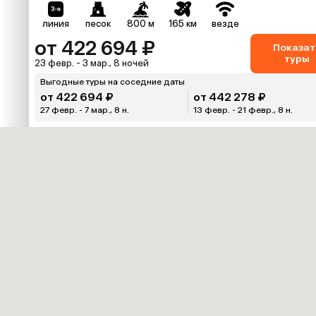
линия
песок
800 м
165 км
везде
от 422 694 ₽
Показат
туры
23 февр. - 3 мар., 8 ночей
Выгодные туры на соседние даты
от 422 694 ₽
от 442 278 ₽
27 февр. - 7 мар., 8 н.
13 февр. - 21 февр., 8 н.