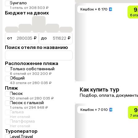
Бунгало
1 отель от 308 503 ₽
9
Кешбэк
+ 6 170
Бюджет на двоих
6 от
от
₽
до
₽
Поиск отеля по названию
Расположение пляжа
Только собственный
6 отелей от 302 200 ₽
Общий
43 отеля от 280 035 ₽
Пляж
Как купить тур
Песок
Подбор, оплата, документ
50 отелей от 280 035 ₽
Песок с галькой
1 отель от 294 948 ₽
9
Кешбэк
+ 7 010
Галька
7 от
Нет отелей
Платформа
Нет отелей
Туроператор
Level.Travel