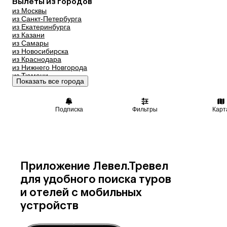
Вылеты из городов
из Москвы
Казахстан
Азербайджан
из Санкт-Петербурга
Узбекистан
Сербия
из Екатеринбурга
из Казани
Катар
Киргизия
из Самары
из Новосибирска
Гонконг
Саудовская Аравия
из Краснодара
Таджикистан
Венгрия
из Нижнего Новгорода
из Тюмени
Показать все города
из Минеральных Вод
Подписка
Фильтры
Карт
Приложение Левел.Тревел
для удобного поиска туров
и отелей с мобильных
устройств