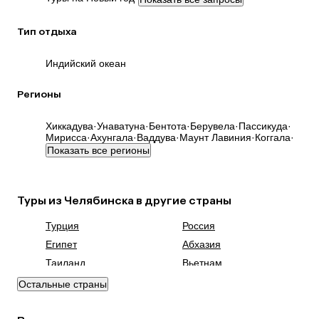
Тип отдыха
Индийский океан
Регионы
Хиккадува
·
Унаватуна
·
Бентота
·
Берувела
·
Пассикуда
·
Мирисса
·
Ахунгала
·
Ваддува
·
Маунт Лавиния
·
Коггала
·
Показать все регионы
Туры из Челябинска в другие страны
Турция
Россия
Египет
Абхазия
Таиланд
Вьетнам
ОАЭ
Мальдивы
Остальные страны
Грузия
Беларусь
Армения
Шри-Ланка