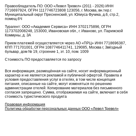
Правообладатель ПО: ООО «Левел Тревел» (2011 - 2026) ИНН
7716697924, ОГРН 1117746723808 123056, г. Москва, вн.тер.г.
Муниципальный округ Пресненский, ул. Юлиуса Фучика, д.6, стр.2,
помещ.6Ч
Турагент: ООО «Академия Сервиса» ИНН 3702175896, ОГРН
1173702008248, 153000, Ивановская обл., г. Иваново, ул. Парижской
Коммуны, д. ЗА
Прием платежей осуществляется через АО «ПРЦ» ИНН 7718696387,
КПП 771701001, ОГРН 1087746411741, 129085, Москва г, Звёздный
бульвар, дом № 19, строение 1, эт. 10, пом. 1009
Стоимость ПО предоставляется по запросу
Вся информация, размещённая на сайте, носит информационный
характер и не является рекламой и публичной офертой. Правила и
условия предоставления услуг в отелях, в том числе концепция
питания, описанные на сайте, могут изменяться по решению
администрации отелей. Копирование материалов без письменного
согласия запрещено. Сумма, отображаемая на сайте, включает в себя
стоимость туристического продукта
Правовая информация
Политика обработки персональных данных ООО «Левел Тревел»