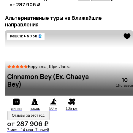
от 287 906 ₽
Альтернативные туры на ближайшие
направления
Кешбэк
+ 5 758
Берувела, Шри-Ланка
Cinnamon Bey (Ex. Chaaya
10
Bey)
18 отзывов
линия
песок
50 м
105 км
Отзывы за этот год
от 287 906 ₽
7 мая - 14 мая, 7 ночей