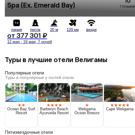
10
Spa (Ex. Emerald Bay)
7 отзывов
линия
песок
20 м
120 км
везде
от 377 301 ₽
12 мая - 19 мая, 7 ночей
Туры в лучшие отели Велигамы
Популярные отели
Туры в популярные у гостей отели
★
★
★
★
★
★
★
★
★
★
★
★
Ocean Bay Surf
Barberyn Beach
Weligama
Cape Weligama
Resort
Ayurveda Resort
Ocean Breeze
Пятизвездочные отели