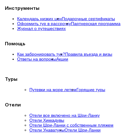
Инструменты
Календарь низких цен
Подарочные сертификаты
Оформить тур в рассрочку
Партнерская программа
Журнал о путешествиях
Помощь
Как забронировать тур?
Правила въезда и визы
Ответы на вопросы
Акции
Туры
Путевки на море летом
Горящие туры
Отели
Отели все включено на Шри-Ланку
Отели Хиккадувы
Отели Шри-Ланки с собственным пляжем
Отели Унаватуны
Отели Шри-Ланки