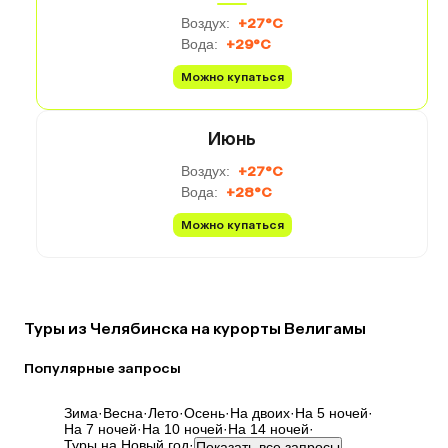
Воздух:
+27°C
Вода:
+29°C
Можно купаться
Июнь
Воздух:
+27°C
Вода:
+28°C
Можно купаться
Туры из Челябинска на курорты Велигамы
Популярные запросы
Зима
·
Весна
·
Лето
·
Осень
·
На двоих
·
На 5 ночей
·
На 7 ночей
·
На 10 ночей
·
На 14 ночей
·
Туры на Новый год
·
Показать все запросы