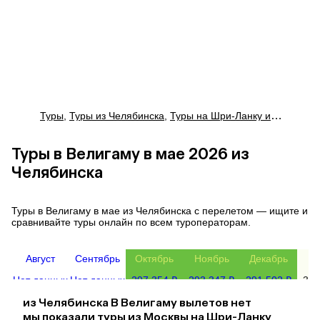
Туры
,
Туры из Челябинска
,
Туры на Шри-Ланку из Челябинска
Туры в Велигаму в мае 2026 из
Челябинска
Туры в Велигаму в мае из Челябинска с перелетом — ищите и
сравнивайте туры онлайн по всем туроператорам.
Август
Сентябрь
Октябрь
Ноябрь
Декабрь
Ян
Нет данных
Нет данных
297 354 ₽
293 347 ₽
291 502 ₽
393
из
Челябинска
В Велигаму
вылетов нет
мы показали туры
из
Москвы
на Шри-Ланку