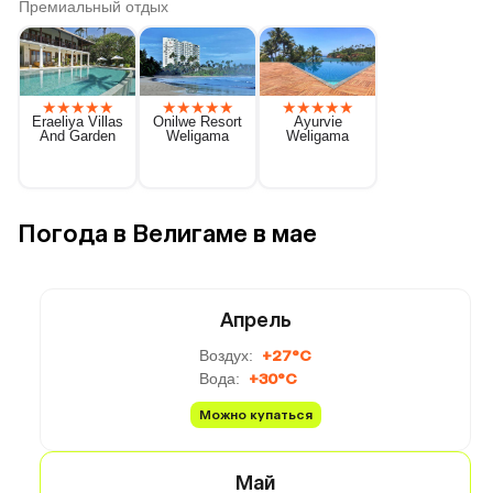
Премиальный отдых
★
★
★
★
★
★
★
★
★
★
★
★
★
★
★
Eraeliya Villas
Onilwe Resort
Ayurvie
And Garden
Weligama
Weligama
Погода в Велигаме в мае
Апрель
Воздух:
+27°C
Вода:
+30°C
Можно купаться
Май