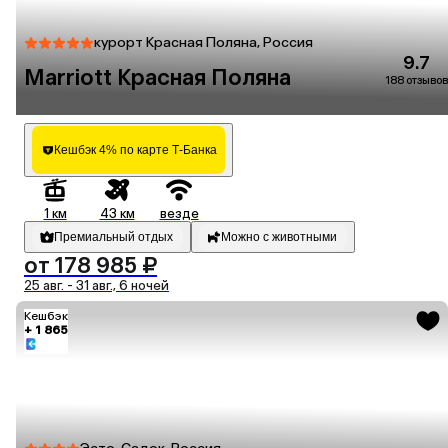
курорт Красная Поляна, Россия
9.7
Marriott Красная Поляна
188 отзывов
Кешбэк 4% по карте Т-Банка
1 км
43 км
везде
Премиальный отдых
Можно с животными
от 178 985 ₽
25 авг. - 31 авг., 6 ночей
Кешбэк
+ 1 865