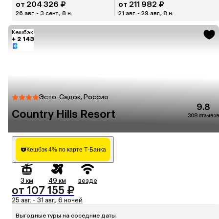
от 204 326 ₽
от 211 982 ₽
26 авг. - 3 сент., 8 н.
21 авг. - 29 авг., 8 н.
Кешбэк
+ 2 143
Эсто-Садок, Россия
9.8
Country Hills Resort
308 отзывов
Кешбэк 4% по карте Т-Банка
3 км
49 км
везде
от 107 155 ₽
25 авг. - 31 авг., 6 ночей
Выгодные туры на соседние даты