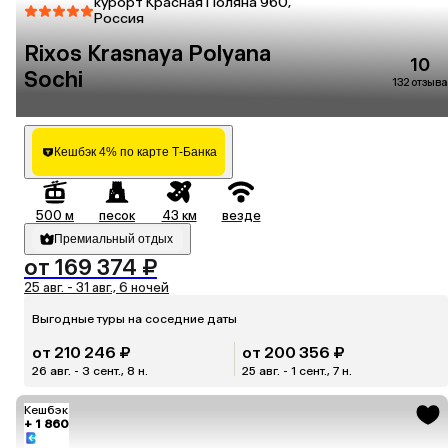
курорт Красная Поляна 960,
Россия
Rixos Krasnaya Polyana
10
Sochi
132 отзыва
Кешбэк 4% по карте Т-Банка
500 м
песок
43 км
везде
Премиальный отдых
от 169 374 ₽
25 авг. - 31 авг., 6 ночей
Выгодные туры на соседние даты
от 210 246 ₽
от 200 356 ₽
26 авг. - 3 сент., 8 н.
25 авг. - 1 сент., 7 н.
Кешбэк
+ 1 860