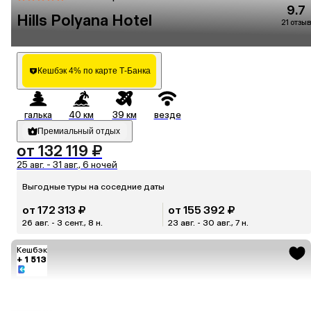
9.7
Hills Polyana Hotel
21 отзыв
Кешбэк 4% по карте Т-Банка
галька
40 км
39 км
везде
Премиальный отдых
от 132 119 ₽
25 авг. - 31 авг., 6 ночей
Выгодные туры на соседние даты
от 172 313 ₽
от 155 392 ₽
26 авг. - 3 сент., 8 н.
23 авг. - 30 авг., 7 н.
Кешбэк
+ 1 513