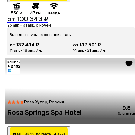
550 м
47 км
везде
от 100 343 ₽
25 авг. - 31 авг., 6 ночей
Выгодные туры на соседние даты
от 132 434 ₽
от 137 501 ₽
11 авг. - 18 авг., 7 н.
14 авг. - 21 авг., 7 н.
Кешбэк
+ 2 132
Роза Хутор, Россия
9.5
Rosa Springs Spa Hotel
67 отзывов
Кешбэк 4% по карте Т-Банка