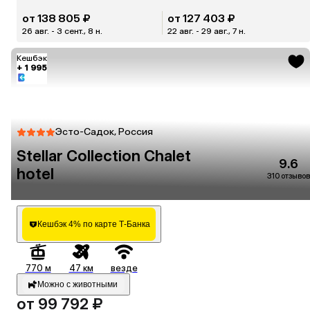
от 138 805 ₽
от 127 403 ₽
26 авг. - 3 сент., 8 н.
22 авг. - 29 авг., 7 н.
Кешбэк
+ 1 995
Эсто-Садок, Россия
Stellar Collection Chalet
9.6
hotel
310 отзывов
Кешбэк 4% по карте Т-Банка
770 м
47 км
везде
Можно с животными
от 99 792 ₽