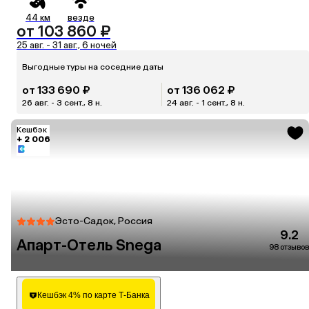
44 км
везде
от 103 860 ₽
25 авг. - 31 авг., 6 ночей
Выгодные туры на соседние даты
от 133 690 ₽
от 136 062 ₽
26 авг. - 3 сент., 8 н.
24 авг. - 1 сент., 8 н.
Кешбэк
+ 2 006
Эсто-Садок, Россия
9.2
Апарт-Отель Snega
98 отзывов
Кешбэк 4% по карте Т-Банка