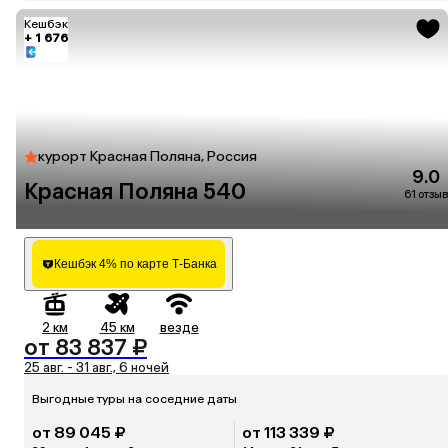
Кешбэк
+ 1 676
курорт Красная Поляна, Россия
9.0
Красная Поляна 540
61 отзыв
Кешбэк 4% по карте Т-Банка
2 км
45 км
везде
от 83 837 ₽
25 авг. - 31 авг., 6 ночей
Выгодные туры на соседние даты
от 89 045 ₽
от 113 339 ₽