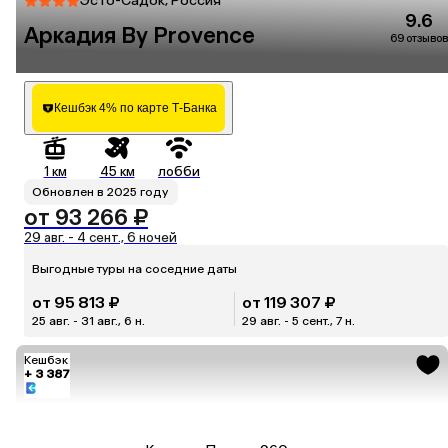
Эсто-Садок, Россия
9.6
Аркадия By Provence
69 отзывов
Кешбэк 4% по карте Т-Банка
1 км
45 км
лобби
Обновлен в 2025 году
от 93 266 ₽
29 авг. - 4 сент., 6 ночей
Выгодные туры на соседние даты
от 95 813 ₽
от 119 307 ₽
25 авг. - 31 авг., 6 н.
29 авг. - 5 сент., 7 н.
Кешбэк
+ 3 387