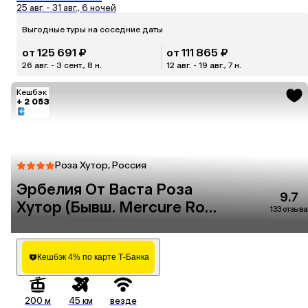
25 авг. - 31 авг., 6 ночей
Выгодные туры на соседние даты
от 125 691 ₽
от 111 865 ₽
26 авг. - 3 сент., 8 н.
12 авг. - 19 авг., 7 н.
Кешбэк
+ 2 053
Роза Хутор, Россия
Эрбелия От Васта Роза
9.7
Хутор (Бывш. Mercure Rosa
133 отзыва
Khutor)
Кешбэк 4% по карте Т-Банка
200 м
45 км
везде