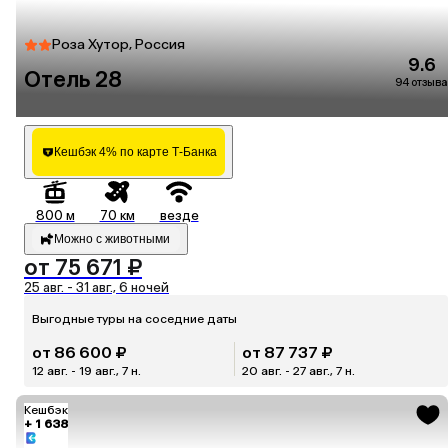
Роза Хутор, Россия
9.6
Отель 28
94 отзыва
Кешбэк 4% по карте Т-Банка
800 м
70 км
везде
Можно с животными
от 75 671 ₽
25 авг. - 31 авг., 6 ночей
Выгодные туры на соседние даты
от 86 600 ₽
от 87 737 ₽
12 авг. - 19 авг., 7 н.
20 авг. - 27 авг., 7 н.
Кешбэк
+ 1 638