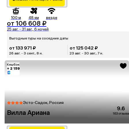
100 м
48 км
везде
от 106 608 ₽
25 авг. - 31 авг., 6 ночей
Выгодные туры на соседние даты
от 133 971 ₽
от 125 042 ₽
26 авг. - 3 сент., 8 н.
23 авг. - 30 авг., 7 н.
Кешбэк
+ 2 159
Эсто-Садок, Россия
9.6
Вилла Ариана
163 отзыва