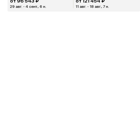
от 96 543 ₽
от 121 454 ₽
29 авг. - 4 сент., 6 н.
11 авг. - 18 авг., 7 н.