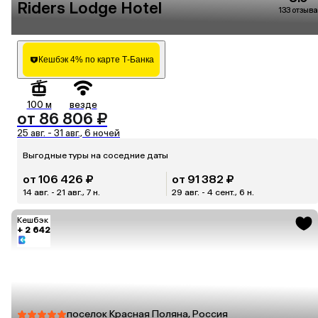
Riders Lodge Hotel
133 отзыва
Кешбэк 4% по карте Т-Банка
100 м
везде
от 86 806 ₽
25 авг. - 31 авг., 6 ночей
Выгодные туры на соседние даты
от 106 426 ₽
от 91 382 ₽
14 авг. - 21 авг., 7 н.
29 авг. - 4 сент., 6 н.
Кешбэк
+ 2 642
поселок Красная Поляна, Россия