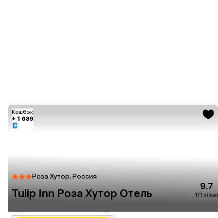
Кешбэк
+ 1 639
Роза Хутор, Россия
9.7
Tulip Inn Роза Хутор Отель
171 отзыв