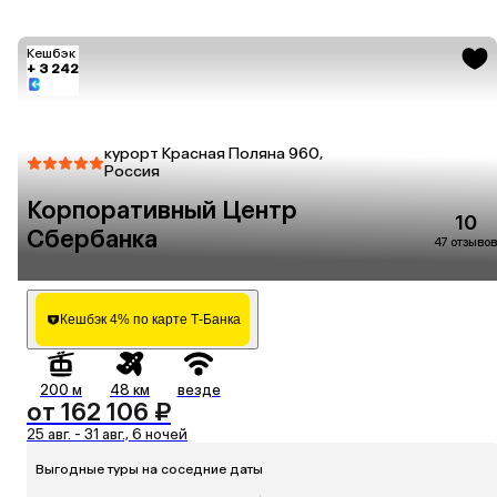
Кешбэк
+ 3 242
курорт Красная Поляна 960,
Россия
Корпоративный Центр
10
Сбербанка
47 отзывов
Кешбэк 4% по карте Т-Банка
200 м
48 км
везде
от 162 106 ₽
25 авг. - 31 авг., 6 ночей
Выгодные туры на соседние даты