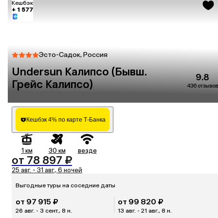
Кешбэк
+ 1 577
Эсто-Садок, Россия
Undersun Калипсо (Бывш.
9.8
Грейс Калипсо)
436 отзывов
Кешбэк 4% по карте Т-Банка
1 км
30 км
везде
от 78 897 ₽
25 авг. - 31 авг., 6 ночей
Выгодные туры на соседние даты
от 97 915 ₽
от 99 820 ₽
26 авг. - 3 сент., 8 н.
13 авг. - 21 авг., 8 н.