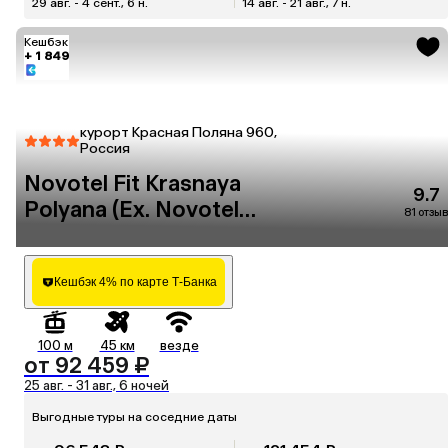
29 авг. - 4 сент., 6 н.
14 авг. - 21 авг., 7 н.
Кешбэк
+ 1 849
курорт Красная Поляна 960,
Россия
Novotel Fit Krasnaya
9.7
Polyana (Ex. Novotel
81 отзыв
Congress)
Кешбэк 4% по карте Т-Банка
100 м
45 км
везде
от 92 459 ₽
25 авг. - 31 авг., 6 ночей
Выгодные туры на соседние даты