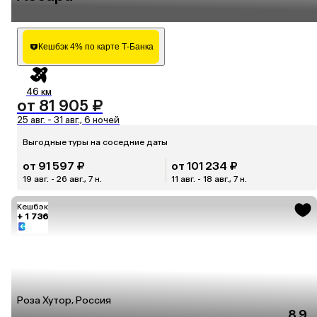
Кешбэк 4% по карте Т-Банка
46 км
от 81 905 ₽
25 авг. - 31 авг., 6 ночей
Выгодные туры на соседние даты
от 91 597 ₽
от 101 234 ₽
19 авг. - 26 авг., 7 н.
11 авг. - 18 авг., 7 н.
Кешбэк
+ 1 736
Роза Хутор, Россия
8.9