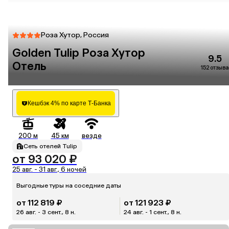
Роза Хутор, Россия
Golden Tulip Роза Хутор
9.5
Отель
152 отзыва
Кешбэк 4% по карте Т-Банка
200 м
45 км
везде
Сеть отелей Tulip
от 93 020 ₽
25 авг. - 31 авг., 6 ночей
Выгодные туры на соседние даты
от 112 819 ₽
от 121 923 ₽
26 авг. - 3 сент., 8 н.
24 авг. - 1 сент., 8 н.