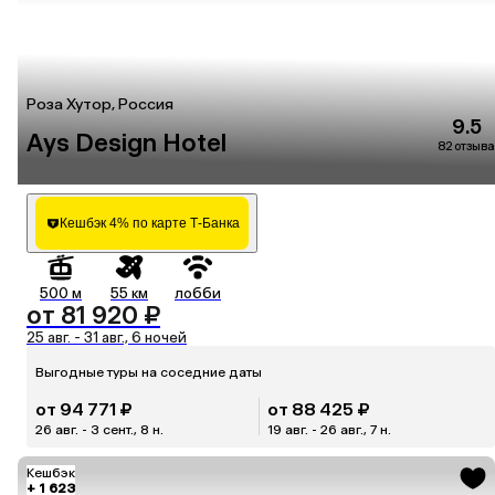
Роза Хутор, Россия
9.5
Ays Design Hotel
82 отзыва
Кешбэк 4% по карте Т-Банка
500 м
55 км
лобби
от 81 920 ₽
25 авг. - 31 авг., 6 ночей
Выгодные туры на соседние даты
от 94 771 ₽
от 88 425 ₽
26 авг. - 3 сент., 8 н.
19 авг. - 26 авг., 7 н.
Кешбэк
+ 1 623