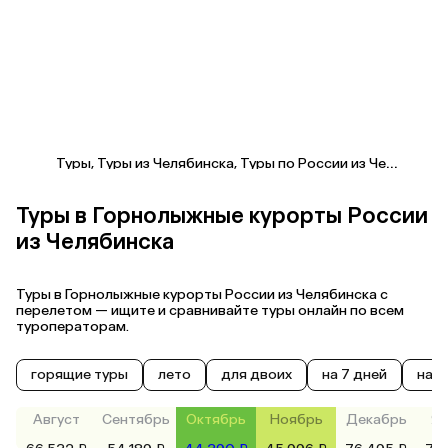
Туры
,
Туры из Челябинска
,
Туры по России из Челябинска
Туры в Горнолыжные курорты России
из Челябинска
Туры в Горнолыжные курорты России из Челябинска с
перелетом — ищите и сравнивайте туры онлайн по всем
туроператорам.
горящие туры
лето
для двоих
на 7 дней
на 1
Август
Сентябрь
Октябрь
Ноябрь
Декабрь
Ян