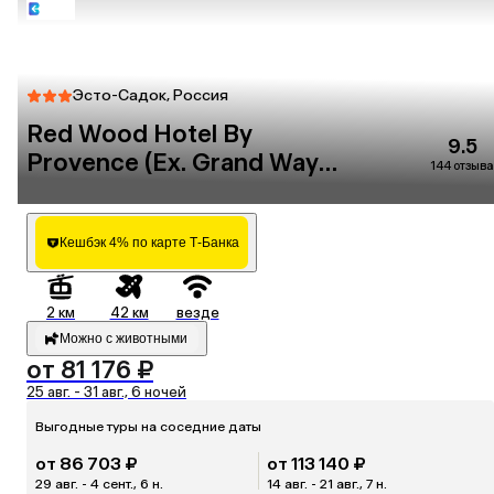
Эсто-Садок, Россия
Red Wood Hotel By
9.5
Provence (Ex. Grand Way
144 отзыва
Haveli)
Кешбэк 4% по карте Т-Банка
2 км
42 км
везде
Можно с животными
от 81 176 ₽
25 авг. - 31 авг., 6 ночей
Выгодные туры на соседние даты
от 86 703 ₽
от 113 140 ₽
29 авг. - 4 сент., 6 н.
14 авг. - 21 авг., 7 н.