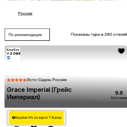
66 532 ₽
54 189 ₽
44 390 ₽
45 996 ₽
76 495 ₽
75
Россия
Показаны туры в 290 отелей
По рекомендации
Кешбэк
+ 2 093
Эсто-Садок, Россия
Grace Imperial (Грейс
9.8
Империал)
522 отзыва
Кешбэк 4% по карте Т-Банка