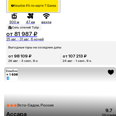
Кешбэк 4% по карте Т-Банка
300 м
47 км
везде
Сеть отелей Tulip
от 81 987 ₽
25 авг. - 31 авг., 6 ночей
Выгодные туры на соседние даты
от 98 109 ₽
от 107 213 ₽
26 авг. - 3 сент., 8 н.
24 авг. - 1 сент., 8 н.
Кешбэк
+ 1 638
Эсто-Садок, Россия
9.7
Ассара
133 отзыва