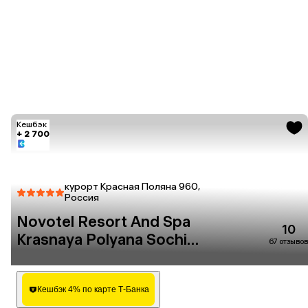
Кешбэк
+ 2 700
курорт Красная Поляна 960,
Россия
Novotel Resort And Spa
10
Krasnaya Polyana Sochi
67 отзывов
(Бывш. Горки Отель)
Кешбэк 4% по карте Т-Банка