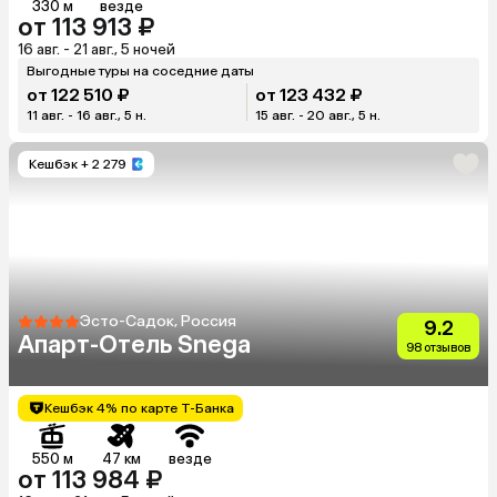
330 м
везде
от 113 913 ₽
16 авг. - 21 авг., 5 ночей
Выгодные туры на соседние даты
от 122 510 ₽
от 123 432 ₽
11 авг. - 16 авг., 5 н.
15 авг. - 20 авг., 5 н.
Кешбэк
+ 2 279
Эсто-Садок, Россия
9.2
Апарт-Отель Snega
98 отзывов
Кешбэк 4% по карте Т-Банка
550 м
47 км
везде
от 113 984 ₽