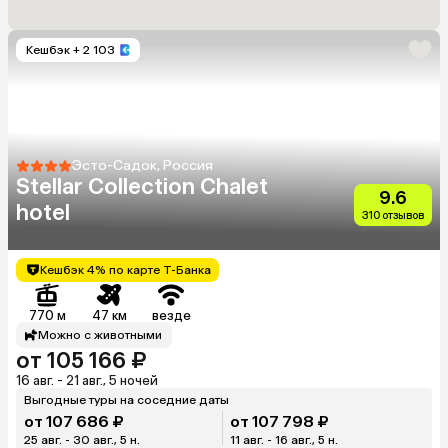
Кешбэк
+ 2 103
Эсто-Садок, Россия
Stellar Collection Chalet
9.6
hotel
310 отзывов
Кешбэк 4% по карте Т-Банка
770 м
47 км
везде
Можно с животными
от 105 166 ₽
16 авг. - 21 авг., 5 ночей
Выгодные туры на соседние даты
от 107 686 ₽
от 107 798 ₽
25 авг. - 30 авг., 5 н.
11 авг. - 16 авг., 5 н.