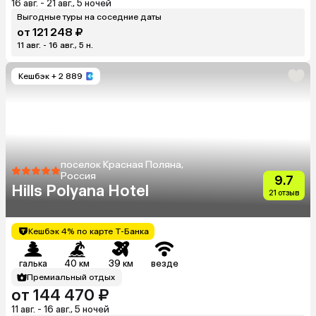
16 авг. - 21 авг., 5 ночей
Выгодные туры на соседние даты
от 121 248 ₽
11 авг. - 16 авг., 5 н.
Кешбэк
+ 2 889
поселок Красная Поляна,
Россия
9.7
Hills Polyana Hotel
21 отзыв
Кешбэк 4% по карте Т-Банка
галька
40 км
39 км
везде
Премиальный отдых
от 144 470 ₽
11 авг. - 16 авг., 5 ночей