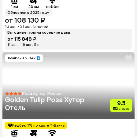
1 км
45 км
лобби
Обновлен в 2025 году
от 108 130 ₽
16 авг. - 21 авг., 5 ночей
Выгодные туры на соседние даты
от 115 848 ₽
11 авг. - 16 авг., 5 н.
Кешбэк
+ 2 047
Роза Хутор, Россия
Golden Tulip Роза Хутор
9.5
Отель
152 отзыва
Кешбэк 4% по карте Т-Банка