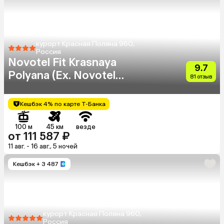
курорт Красная Поляна 960,
Россия
Novotel Fit Krasnaya
9.7
Polyana (Ex. Novotel
81 отзыв
Congress)
Кешбэк 4% по карте Т-Банка
100 м
45 км
везде
от 111 587 ₽
11 авг. - 16 авг., 5 ночей
Кешбэк
+ 3 487
курорт Красная Поляна 960,
Россия