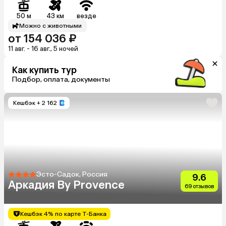
50 м
43 км
везде
Можно с животными
от 154 036 ₽
11 авг. - 16 авг., 5 ночей
Как купить тур
Подбор, оплата, документы
Кешбэк
+ 2 162
Эсто-Садок, Россия
9.6
Аркадия By Provence
69 отзывов
Кешбэк 4% по карте Т-Банка