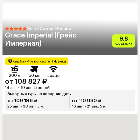
Эсто-Садок, Россия
Grace Imperial (Грейс
9.8
Империал)
522 отзыва
Кешбэк 4% по карте Т-Банка
200 м
50 км
везде
от 108 827 ₽
14 авг. - 19 авг., 5 ночей
Выгодные туры на соседние даты
от 109 186 ₽
от 110 930 ₽
25 авг. - 30 авг., 5 н.
16 авг. - 21 авг., 5 н.