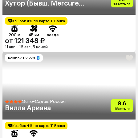
Хутор (Бывш. Mercure
133 отзыва
Rosa Khutor)
Кешбэк 4% по карте Т-Банка
200 м
45 км
везде
от 121 348 ₽
11 авг. - 16 авг., 5 ночей
Кешбэк
+ 2 278
Эсто-Садок, Россия
9.6
Вилла Ариана
163 отзыва
Кешбэк 4% по карте Т-Банка