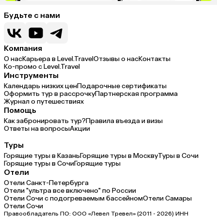
Будьте с нами
Компания
О нас
Карьера в Level.Travel
Отзывы о нас
Контакты
Ко-промо с Level.Travel
Инструменты
Календарь низких цен
Подарочные сертификаты
Оформить тур в рассрочку
Партнерская программа
Журнал о путешествиях
Помощь
Как забронировать тур?
Правила въезда и визы
Ответы на вопросы
Акции
Туры
Горящие туры в Казань
Горящие туры в Москву
Туры в Сочи
Горящие туры в Сочи
Горящие туры
Отели
Отели Санкт-Петербурга
Отели "ультра все включено" по России
Отели Сочи с подогреваемым бассейном
Отели Самары
Отели Сочи
Правообладатель ПО: ООО «Левел Тревел» (2011 - 2026) ИНН