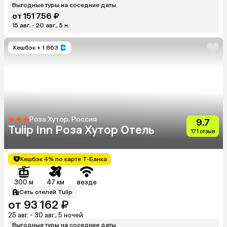
Выгодные туры на соседние даты
от 151 756 ₽
15 авг. - 20 авг., 5 н.
Кешбэк
+ 1 863
Роза Хутор, Россия
9.7
Tulip Inn Роза Хутор Отель
171 отзыв
Кешбэк 4% по карте Т-Банка
300 м
47 км
везде
Сеть отелей Tulip
от 93 162 ₽
25 авг. - 30 авг., 5 ночей
Выгодные туры на соседние даты