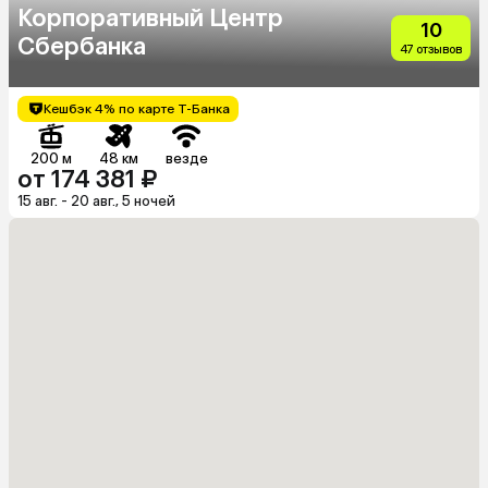
Корпоративный Центр
10
Сбербанка
47 отзывов
Кешбэк 4% по карте Т-Банка
200 м
48 км
везде
от 174 381 ₽
15 авг. - 20 авг., 5 ночей