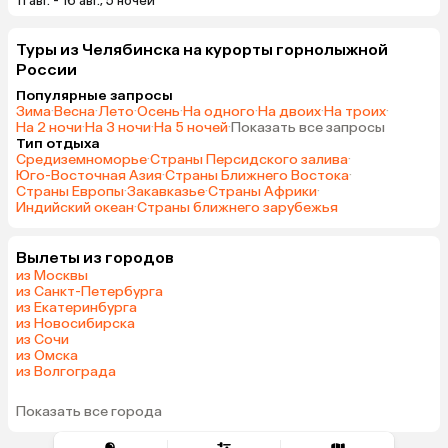
11 авг. - 16 авг., 5 ночей
Туры из Челябинска на курорты горнолыжной
России
Популярные запросы
Зима
·
Весна
·
Лето
·
Осень
·
На одного
·
На двоих
·
На троих
·
На 2 ночи
·
На 3 ночи
·
На 5 ночей
·
Показать все запросы
Тип отдыха
Средиземноморье
·
Страны Персидского залива
·
Юго-Восточная Азия
·
Страны Ближнего Востока
·
Страны Европы
·
Закавказье
·
Страны Африки
·
Индийский океан
·
Страны ближнего зарубежья
Вылеты из городов
из Москвы
из Санкт-Петербурга
из Екатеринбурга
из Новосибирска
из Сочи
из Омска
из Волгограда
Показать все города