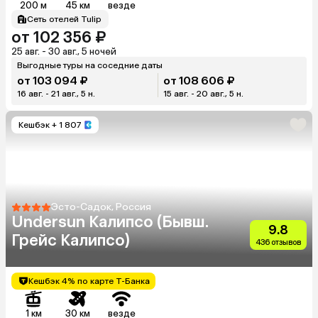
200 м
45 км
везде
Сеть отелей Tulip
от 102 356 ₽
25 авг. - 30 авг., 5 ночей
Выгодные туры на соседние даты
от 103 094 ₽
от 108 606 ₽
16 авг. - 21 авг., 5 н.
15 авг. - 20 авг., 5 н.
Кешбэк
+ 1 807
Эсто-Садок, Россия
Undersun Калипсо (Бывш.
9.8
Грейс Калипсо)
436 отзывов
Кешбэк 4% по карте Т-Банка
1 км
30 км
везде