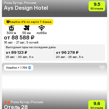
Роза Хутор, Россия
9.5
Ays Design Hotel
82 отзыва
Кешбэк 4% по карте Т-Банка
500 м
55 км
лобби
от 88 588 ₽
16 авг. - 21 авг., 5 ночей
Выгодные туры на соседние даты
от 89 123 ₽
от 96 278 ₽
25 авг. - 30 авг., 5 н.
20 авг. - 25 авг., 5 н.
Кешбэк
+ 1 756
Роза Хутор, Россия
9.6
Отель 28
94 отзыва