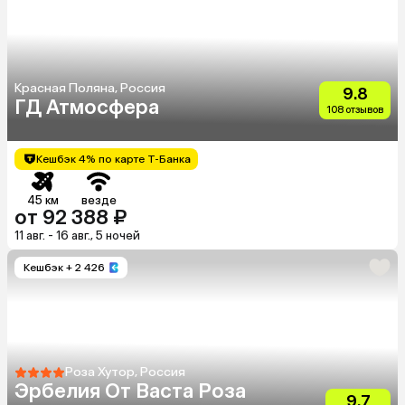
Красная Поляна, Россия
9.8
ГД Атмосфера
108 отзывов
Кешбэк 4% по карте Т-Банка
45 км
везде
от 92 388 ₽
11 авг. - 16 авг., 5 ночей
Кешбэк
+ 2 426
Роза Хутор, Россия
Эрбелия От Васта Роза
9.7