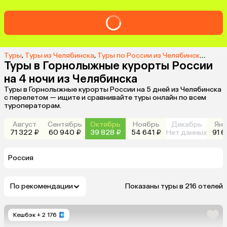
Туры
,
Туры из Челябинска
,
Туры по России из Челябинска
,
Туры 
Туры в Горнолыжные курорты России
на 4 ночи из Челябинска
Туры в Горнолыжные курорты России на 5 дней из Челябинска
с перелетом — ищите и сравнивайте туры онлайн по всем
туроператорам.
Август
Сентябрь
Октябрь
Ноябрь
Декабрь
Янв
71 322 ₽
60 940 ₽
39 828 ₽
54 641 ₽
Нет данных
91 6
Россия
По рекомендации
Показаны туры в 216 отелей
Кешбэк
+ 2 176