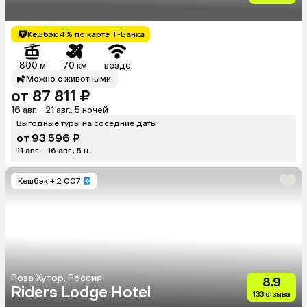
Кешбэк 4% по карте Т-Банка
800 м
70 км
везде
Можно с животными
от 87 811 ₽
16 авг. - 21 авг., 5 ночей
Выгодные туры на соседние даты
от 93 596 ₽
11 авг. - 16 авг., 5 н.
Кешбэк
+ 2 007
Роза Хутор, Россия
8.9
Riders Lodge Hotel
133 отзыва