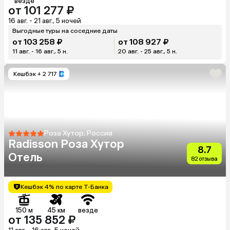
везде
от 101 277 ₽
16 авг. - 21 авг., 5 ночей
Выгодные туры на соседние даты
от 103 258 ₽
от 108 927 ₽
11 авг. - 16 авг., 5 н.
20 авг. - 25 авг., 5 н.
Кешбэк
+ 2 717
Роза Хутор, Россия
Radisson Роза Хутор
8.7
Отель
82 отзыва
Кешбэк 4% по карте Т-Банка
150 м
45 км
везде
от 135 852 ₽