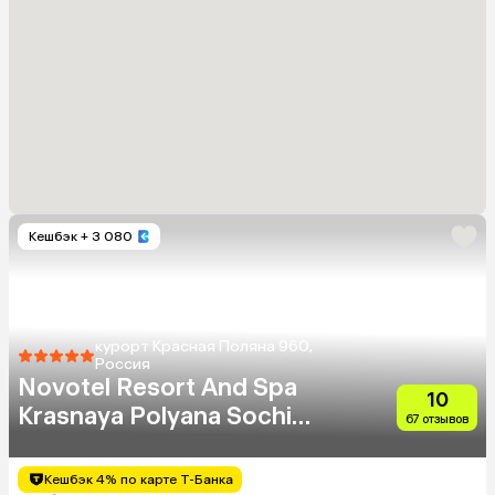
Кешбэк
+ 3 080
курорт Красная Поляна 960,
Россия
Novotel Resort And Spa
10
Krasnaya Polyana Sochi
67 отзывов
(Бывш. Горки Отель)
Кешбэк 4% по карте Т-Банка