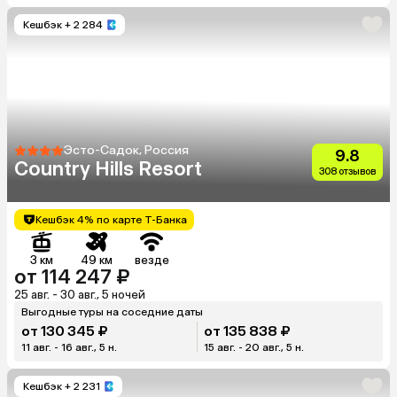
Кешбэк
+ 2 284
Эсто-Садок, Россия
9.8
Country Hills Resort
308 отзывов
Кешбэк 4% по карте Т-Банка
3 км
49 км
везде
от 114 247 ₽
25 авг. - 30 авг., 5 ночей
Выгодные туры на соседние даты
от 130 345 ₽
от 135 838 ₽
11 авг. - 16 авг., 5 н.
15 авг. - 20 авг., 5 н.
Кешбэк
+ 2 231