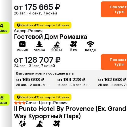
от 175 665 ₽
Показат
туры
28 авг. - 4 сент., 7 ночей
.4
Кешбэк 4% по карте Т-Банка
Адлер, Россия
зывов
Гостевой Дом Ромашка
линия
галька
200 м
6 км
везде
от 128 707 ₽
Показат
туры
24 авг. - 31 авг., 7 ночей
Выгодные туры на соседние даты
от 165 693 ₽
от 184 228 ₽
от 162 663 ₽
25 авг. - 2 сент., 8 н.
15 авг. - 23 авг., 8 н.
25 авг. - 1 сент., 7 
.6
Кешбэк 4% по карте Т-Банка
Сочи - Центр, Россия
тзыва
Il Punto Hotel By Provence (Ex. Grand
Way Курортный Парк)