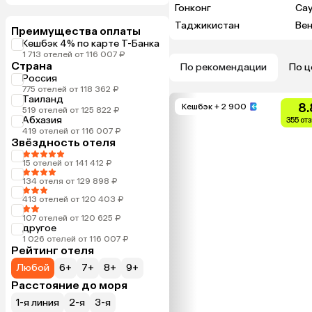
Гонконг
Са
Таджикистан
Вен
Преимущества оплаты
Кешбэк 4% по карте Т-Банка
1 713 отелей от 116 007 ₽
Страна
По рекомендации
По ц
Россия
775 отелей от 118 362 ₽
Таиланд
8.
Кешбэк
+ 2 900
519 отелей от 125 822 ₽
Абхазия
355 от
419 отелей от 116 007 ₽
Звёздность отеля
15 отелей от 141 412 ₽
134 отеля от 129 898 ₽
413 отелей от 120 403 ₽
107 отелей от 120 625 ₽
другое
1 026 отелей от 116 007 ₽
Рейтинг отеля
Любой
6+
7+
8+
9+
Расстояние до моря
1-я линия
2-я
3-я