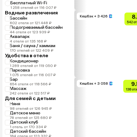
Бесплатный Wi-Fi
1 258 отелей от 116 007 ₽
Водные развлечения
8
Кешбэк
+ 3 426
Бассейн
542 о
602 отеля от 121 448 ₽
Подогреваемый бассейн
44 отеля от 123 939 ₽
Аквапарк
4 отеля от 135 168 ₽
Баня / сауна / хаммам
170 отелей от 122 409 ₽
Удобства в отеле
Кондиционер
1 289 отелей от 119 050 ₽
Парковка
1 075 отелей от 116 007 ₽
Бар
9.
Кешбэк
+ 3 058
654 отеля от 118 566 ₽
Массаж
138 от
242 отеля от 122 517 ₽
Для семей с детьми
Няня
98 отелей от 126 945 ₽
Детское меню
78 отелей от 125 680 ₽
Детский клуб
1 отель от 170 334 ₽
Детский бассейн
184 отеля от 123 332 ₽