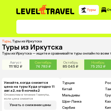
Туры
О
Туры
,
Туры из Иркутска
Туры из Иркутска
Туры из Иркутска — ищите и сравнивайте туры онлайн по всем
Август
Сентябрь
Октябрь
Ноябрь
111 182 ₽
74 783 ₽
85 045 ₽
75 252 ₽
Узнайте, когда снизится
Турция
Ро
цена на туры Куда угодно 11
Китай
Та
авг.±2, на 6 ночей±2
Оповестим в течение 1 минуты,
Мальдивы
Гру
если цена снизится
Шри-Ланка
Каз
Узнать о снижении цены
Сербия
Ки