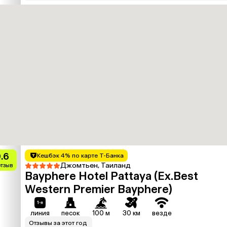
.6
Кешбэк 4% по карте Т-Банка
Джомтьен, Таиланд
отзыв
Bayphere Hotel Pattaya (Ex.Best
Western Premier Bayphere)
линия
песок
100 м
30 км
везде
Отзывы за этот год