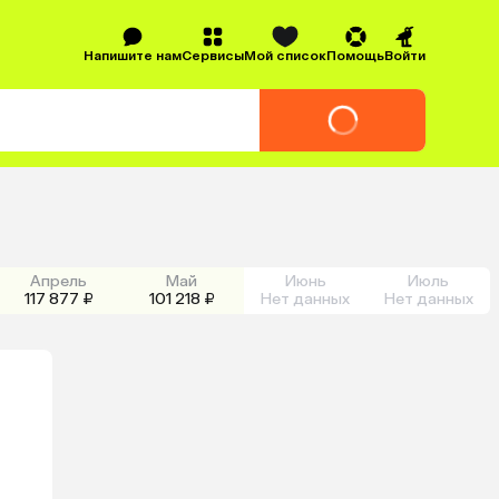
Напишите нам
Сервисы
Мой список
Помощь
Войти
Апрель
Май
Июнь
Июль
117 877 ₽
101 218 ₽
Нет данных
Нет данных