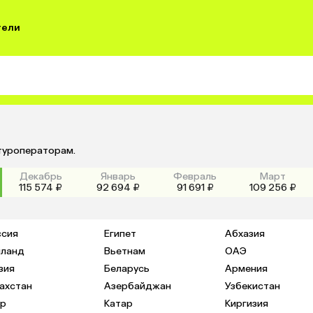
тели
 туроператорам.
Декабрь
Январь
Февраль
Март
115 574 ₽
92 694 ₽
91 691 ₽
109 256 ₽
ссия
Египет
Абхазия
иланд
Вьетнам
ОАЭ
зия
Беларусь
Армения
ахстан
Азербайджан
Узбекистан
пр
Катар
Киргизия