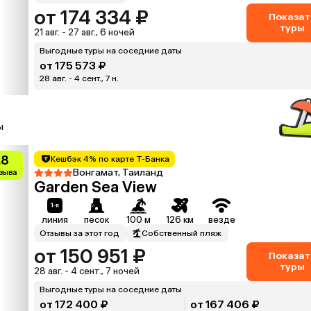
от 174 334 ₽
Показат
туры
21 авг. - 27 авг., 6 ночей
Выгодные туры на соседние даты
от 175 573 ₽
28 авг. - 4 сент., 7 н.
ы
.8
Кешбэк 4% по карте Т-Банка
Вонгамат, Таиланд
тзыва
Garden Sea View
линия
песок
100 м
126 км
везде
Отзывы за этот год
Собственный пляж
от 150 951 ₽
Показат
туры
28 авг. - 4 сент., 7 ночей
Выгодные туры на соседние даты
от 172 400 ₽
от 167 406 ₽