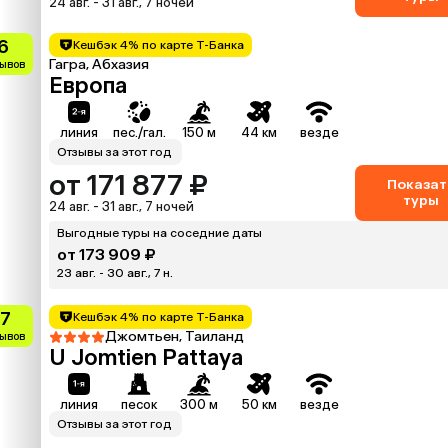
24 авг. - 31 авг., 7 ночей
.6
Кешбэк 4% по карте Т-Банка
Гагра, Абхазия
зывов
Европа
линия
пес./гал.
150 м
44 км
везде
Отзывы за этот год
от 171 877 ₽
Показат
туры
24 авг. - 31 авг., 7 ночей
Выгодные туры на соседние даты
от 173 909 ₽
23 авг. - 30 авг., 7 н.
.7
Кешбэк 4% по карте Т-Банка
Джомтьен, Таиланд
зывов
U Jomtien Pattaya
линия
песок
300 м
50 км
везде
Отзывы за этот год