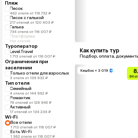
Пляж
Песок
462 отеля от 119 732 ₽
Песок с галькой
217 отелей от 120 403 ₽
Галька
734 отеля от 116 007 ₽
Платформа
Нет отелей
Туроператор
Как купить тур
Level.Travel
Подбор, оплата, документ
1 713 отелей от 116 007 ₽
Ограничения при
заселении
8
Кешбэк
+ 3 019
Только отели для взрослых
84 о
3 отеля от 139 932 ₽
Тип отеля
Семейный
4 отеля от 144 992 ₽
Романтик
79 отелей от 126 945 ₽
Активный
17 отелей от 134 234 ₽
Wi-Fi
Все отели
1 713 отелей от 116 007 ₽
Есть Wi-Fi
1 362 отеля от 116 007 ₽