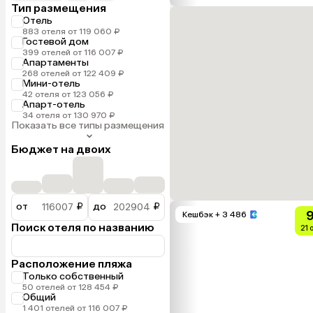
Тип размещения
Отель
883 отеля от 119 060 ₽
Гостевой дом
399 отелей от 116 007 ₽
Апартаменты
268 отелей от 122 409 ₽
Мини-отель
42 отеля от 123 056 ₽
Апарт-отель
34 отеля от 130 970 ₽
Показать все типы размещения
Бюджет на двоих
от
₽
до
₽
9
Кешбэк
+ 3 486
Поиск отеля по названию
21 
Расположение пляжа
Только собственный
50 отелей от 128 454 ₽
Общий
1 401 отелей от 116 007 ₽