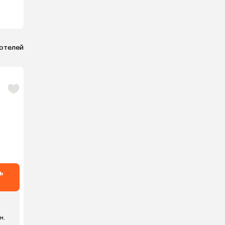
 отелей
ь
 н.