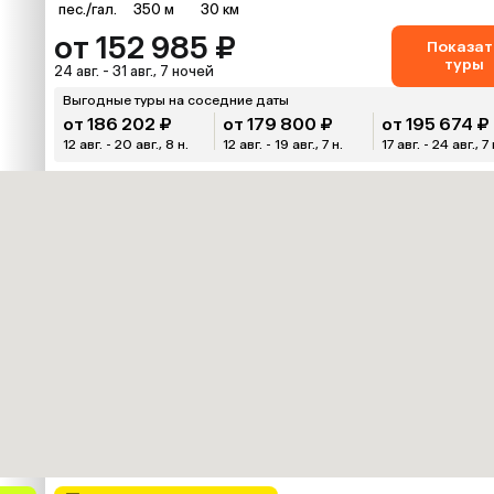
пес./гал.
350 м
30 км
от 152 985 ₽
Показат
туры
24 авг. - 31 авг., 7 ночей
Выгодные туры на соседние даты
от 186 202 ₽
от 179 800 ₽
от 195 674 ₽
12 авг. - 20 авг., 8 н.
12 авг. - 19 авг., 7 н.
17 авг. - 24 авг., 7 