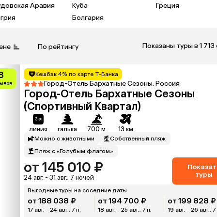
удовская Аравия
Куба
Греция
грия
Болгария
Показаны туры в 1 713
ене
По рейтингу
8
Кешбэк 4% по карте Т-Банка
Город-Отель Бархатные Сезоны, Россия
зывов
Город-Отель Бархатные Сезоны
(Спортивный Квартал)
линия
галька
700 м
13 км
Можно с животными
Собственный пляж
Пляж с «Голубым флагом»
от 145 010 ₽
Показат
туры
24 авг. - 31 авг., 7 ночей
Выгодные туры на соседние даты
от 188 038 ₽
от 194 700 ₽
от 199 828 ₽
17 авг. - 24 авг., 7 н.
18 авг. - 25 авг., 7 н.
19 авг. - 26 авг., 7