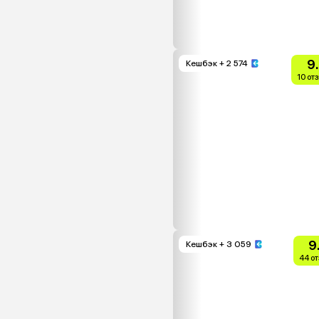
9
Кешбэк
+ 2 574
10 от
9
Кешбэк
+ 3 059
44 о