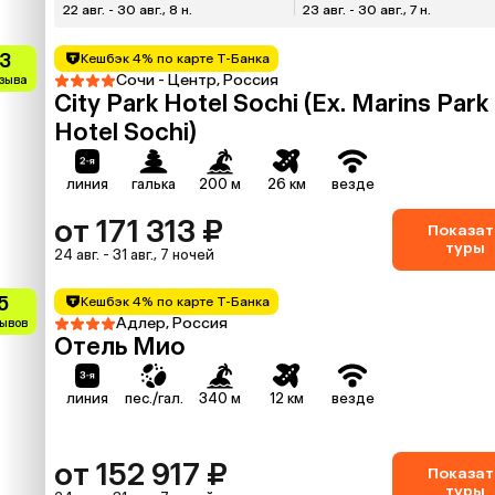
22 авг. - 30 авг., 8 н.
23 авг. - 30 авг., 7 н.
.3
Кешбэк 4% по карте Т-Банка
Сочи - Центр, Россия
тзыва
City Park Hotel Sochi (Ex. Marins Park
Hotel Sochi)
линия
галька
200 м
26 км
везде
от 171 313 ₽
Показат
туры
24 авг. - 31 авг., 7 ночей
5
Кешбэк 4% по карте Т-Банка
Адлер, Россия
зывов
Отель Мио
линия
пес./гал.
340 м
12 км
везде
от 152 917 ₽
Показат
туры