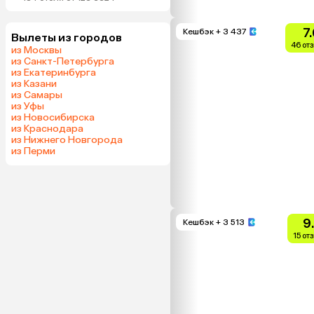
7
Кешбэк
+ 3 437
Вылеты из городов
46 от
из Москвы
из Санкт-Петербурга
из Екатеринбурга
из Казани
из Самары
из Уфы
из Новосибирска
из Краснодара
из Нижнего Новгорода
из Перми
9
Кешбэк
+ 3 513
15 от