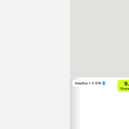
9
Кешбэк
+ 3 378
78 от