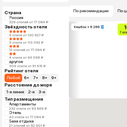
По рекомендации
По ц
Страна
Россия
329 отелей от 77 084 ₽
Звёздность отеля
1
Кешбэк
+ 6 286
7 от
4 отеля от 130 827 ₽
3 отеля от 113 092 ₽
12 отелей от 77 084 ₽
4 отеля от 94 098 ₽
другое
304 отеля от 91 615 ₽
Рейтинг отеля
Любой
6+
7+
8+
9+
Расстояние до моря
1-я линия
2-я
3-я
Тип размещения
Апартаменты
232 отеля от 93 669 ₽
Отель
43 отеля от 77 084 ₽
База отдыха
21 отелей от 92 901 ₽