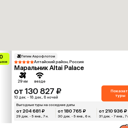
0
Летим Аэрофлотом
Алтайский район, Россия
зывов
Маральник Altai Palace
29 км
везде
от 130 827 ₽
Показат
туры
10 дек. - 18 дек., 8 ночей
Выгодные туры на соседние даты
от 204 681 ₽
от 180 765 ₽
от 210 936 ₽
29 дек. - 5 янв., 7 н.
30 дек. - 5 янв., 6 н.
31 дек. - 7 янв., 7 