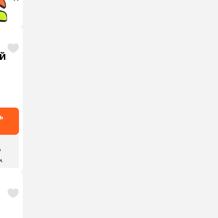
ай
ь
₽
н.