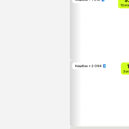
9
13 от
Кешбэк
+ 2 094
3 о