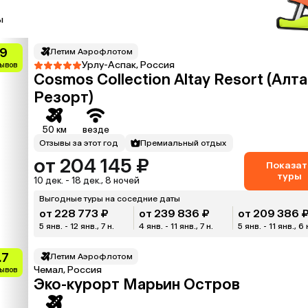
ы
.9
Летим Аэрофлотом
Урлу-Аспак, Россия
зывов
Cosmos Collection Altay Resort (Алт
Резорт)
50 км
везде
Отзывы за этот год
Премиальный отдых
от 204 145 ₽
Показат
туры
10 дек. - 18 дек., 8 ночей
Выгодные туры на соседние даты
от 228 773 ₽
от 239 836 ₽
от 209 386 
5 янв. - 12 янв., 7 н.
4 янв. - 11 янв., 7 н.
5 янв. - 11 янв., 6 
.7
Летим Аэрофлотом
Чемал, Россия
зывов
Эко-курорт Марьин Остров