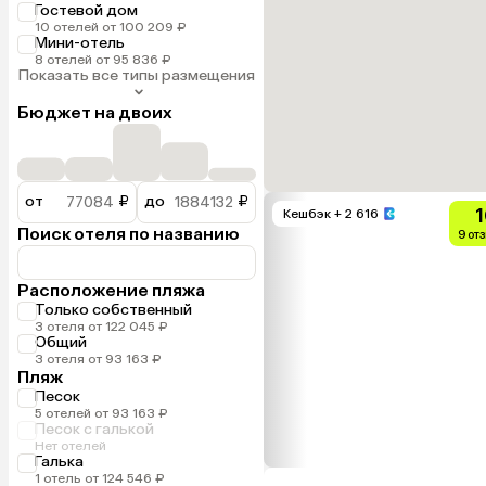
Гостевой дом
10 отелей от 100 209 ₽
Мини-отель
8 отелей от 95 836 ₽
Показать все типы размещения
Бюджет на двоих
от
₽
до
₽
1
Кешбэк
+ 2 616
Поиск отеля по названию
9 от
Расположение пляжа
Только собственный
3 отеля от 122 045 ₽
Общий
3 отеля от 93 163 ₽
Пляж
Песок
5 отелей от 93 163 ₽
Песок с галькой
Нет отелей
Галька
1 отель от 124 546 ₽