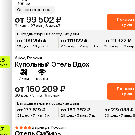
100 км
Отзывы за этот год
от 99 502 ₽
Показат
туры
21 янв. - 27 янв., 6 ночей
Выгодные туры на соседние даты
от 109 255 ₽
от 111 922 ₽
от 111 922 ₽
10 дек. - 18 дек., 8 н.
27 февр. - 7 мар., 8 н.
28 февр. - 8 мар.
Анос, Россия
.8
Купольный Отель Вдох
тзыва
77 км
везде
от 160 209 ₽
Показат
туры
30 дек. - 5 янв., 6 ночей
Выгодные туры на соседние даты
от 177 619 ₽
от 182 382 ₽
от 219 033 ₽
31 дек. - 7 янв., 7 н.
29 дек. - 5 янв., 7 н.
30 дек. - 7 янв., 8
Барнаул, Россия
.7
Отель Сибирь
тзыва