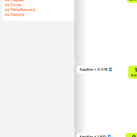
из Сочи
из Челябинска
из Омска
Кешбэк
+ 3 078
4 о
Кешбэк
+ 1 910