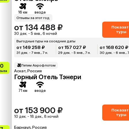
16 км
везде
Отзывы за этот год
от 134 488 ₽
Показат
туры
30 дек. - 5 янв., 6 ночей
Выгодные туры на соседние даты
от 149 258 ₽
от 157 027 ₽
от 168 620 ₽
31 дек. - 7 янв., 7 н.
29 дек. - 5 янв., 7 н.
30 дек. - 6 янв., 7
10
Летим Аэрофлотом
Аскат, Россия
тзыва
Горный Отель Тэнери
71 км
везде
от 153 900 ₽
Показат
туры
10 дек. - 18 дек., 8 ночей
Барнаул, Россия