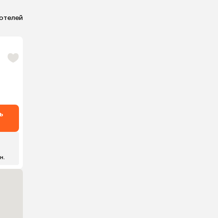
 отелей
ь
₽
 н.