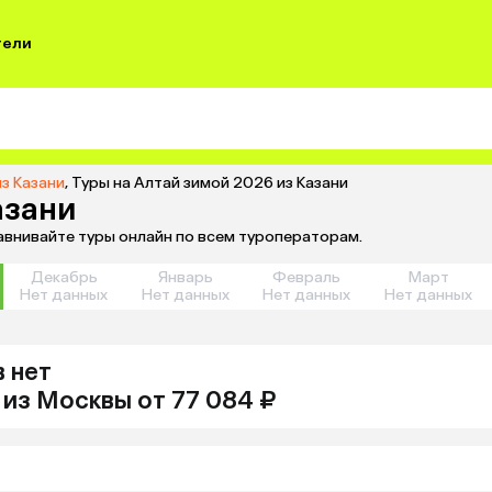
тели
из Казани
,
Туры на Алтай зимой 2026 из Казани
азани
равнивайте туры онлайн по всем туроператорам.
Декабрь
Январь
Февраль
Март
Нет данных
Нет данных
Нет данных
Нет данных
 нет
из
Москвы
от 77 084 ₽