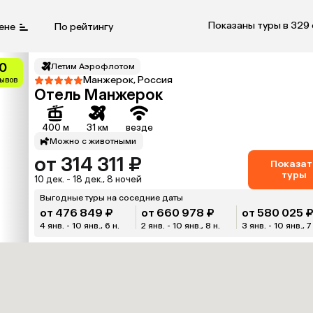
Показаны туры в 329
ене
По рейтингу
0
Летим Аэрофлотом
Манжерок, Россия
зывов
Отель Манжерок
400 м
31 км
везде
Можно с животными
от 314 311 ₽
Показат
туры
10 дек. - 18 дек., 8 ночей
Выгодные туры на соседние даты
от 476 849 ₽
от 660 978 ₽
от 580 025 
4 янв. - 10 янв., 6 н.
2 янв. - 10 янв., 8 н.
3 янв. - 10 янв., 7