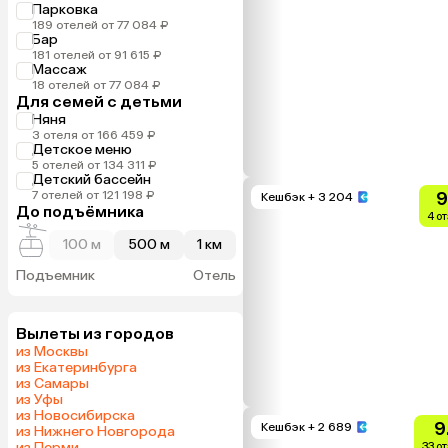
Парковка
189 отелей от 77 084 ₽
Бар
181 отелей от 91 615 ₽
Массаж
18 отелей от 77 084 ₽
Для семей с детьми
Няня
3 отеля от 166 459 ₽
Детское меню
5 отелей от 134 311 ₽
Детский бассейн
7 отелей от 121 198 ₽
9
Кешбэк
+ 3 204
До подъёмника
4 о
100 м
500 м
1 км
Подъемник
Отель
Вылеты из городов
из Москвы
из Екатеринбурга
из Самары
из Уфы
из Новосибирска
9
Кешбэк
+ 2 689
из Нижнего Новгорода
из Перми
33 о