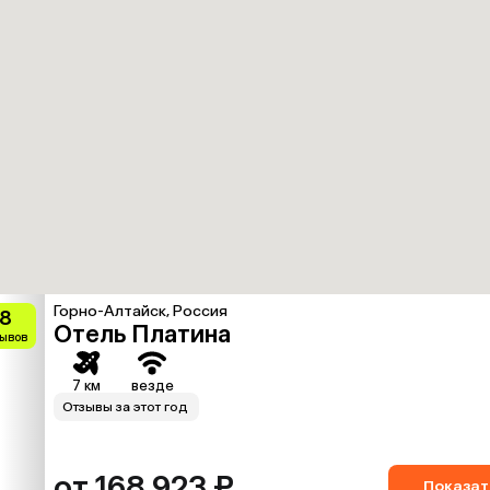
Горно-Алтайск, Россия
.8
Отель Платина
зывов
7 км
везде
Отзывы за этот год
от 168 923 ₽
Показат