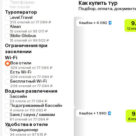
Платформа
Как купить тур
Нет отелей
Подбор, оплата, документ
Туроператор
Level.Travel
313 отелей от 77 084 ₽
9
Кешбэк
+ 4 082
Alean
12 от
15 отелей от 95 017 ₽
Biblio Globus
15 отелей от 99 502 ₽
Ограничения при
заселении
Wi-Fi
Все отели
329 отелей от 77 084 ₽
Есть Wi-Fi
209 отелей от 77 084 ₽
Бесплатный Wi-Fi
208 отелей от 77 084 ₽
Водные развлечения
Бассейн
23 отеля от 77 084 ₽
Подогреваемый бассейн
4 отеля от 113 092 ₽
9
Кешбэк
+ 1 990
Баня / сауна / хаммам
61 отелей от 77 084 ₽
8 от
Удобства в отеле
Кондиционер
34 отеля от 97 615 ₽