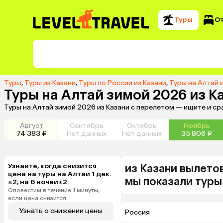
Туры
О
Туры
,
Туры из Казани
,
Туры по России из Казани
,
Туры на Алтай 
Туры на Алтай зимой 2026 из К
Туры на Алтай зимой 2026 из Казани с перелетом — ищите и с
Август
Сентябрь
Октябрь
Ноябрь
74 383 ₽
Нет данных
Нет данных
35 806 ₽
Узнайте, когда снизится
из
Казани
вылетов
цена на туры на Алтай 1 дек.
мы показали туры
±2, на 6 ночей±2
Оповестим в течение 1 минуты,
если цена снизится
Узнать о снижении цены
Россия