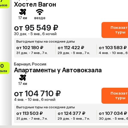
.7
Хостел Вагон
зывов
17 км
везде
от 95 549 ₽
Показат
туры
30 дек. - 5 янв., 6 ночей
Выгодные туры на соседние даты
от 102 180 ₽
от 112 422 ₽
от 103 583 ₽
31 дек. - 7 янв., 7 н.
29 дек. - 5 янв., 7 н.
4 янв. - 10 янв., 6
Барнаул, Россия
10
Апартаменты у Автовокзала
тзыва
17 км
от 104 710 ₽
Показат
туры
4 янв. - 10 янв., 6 ночей
Выгодные туры на соседние даты
от 113 503 ₽
от 124 377 ₽
от 107 034 ₽
31 дек. - 7 янв., 7 н.
29 дек. - 5 янв., 7 н.
30 дек. - 5 янв., 6