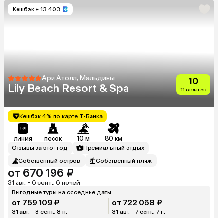
Кешбэк
+ 13 403
Ари Атолл, Мальдивы
10
Lily Beach Resort & Spa
11 отзывов
Кешбэк 4% по карте Т-Банка
линия
песок
10 м
80 км
Отзывы за этот год
Премиальный отдых
Собственный остров
Собственный пляж
от 670 196 ₽
31 авг. - 6 сент., 6 ночей
Выгодные туры на соседние даты
от 759 109 ₽
от 722 068 ₽
31 авг. - 8 сент., 8 н.
31 авг. - 7 сент., 7 н.