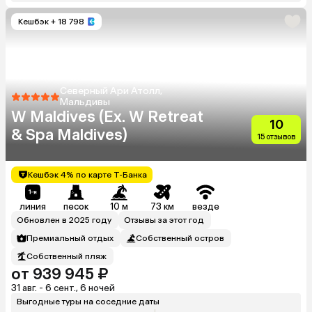
Кешбэк
+ 18 798
Северный Ари Атолл,
Мальдивы
W Maldives (Ex. W Retreat
10
& Spa Maldives)
15 отзывов
Кешбэк 4% по карте Т-Банка
линия
песок
10 м
73 км
везде
Обновлен в 2025 году
Отзывы за этот год
Премиальный отдых
Собственный остров
Собственный пляж
от 939 945 ₽
31 авг. - 6 сент., 6 ночей
Выгодные туры на соседние даты