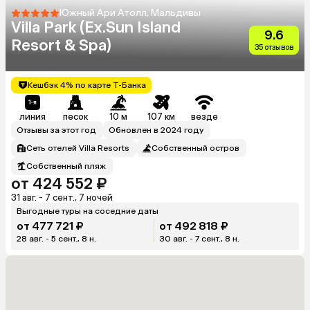
Южный Ари Атолл, Мальдивы
Villa Park (Ex.Sun Island
9.6
Resort & Spa)
35 отзывов
Кешбэк 4% по карте Т-Банка
линия
песок
10 м
107 км
везде
Отзывы за этот год
Обновлен в 2024 году
Сеть отелей Villa Resorts
Собственный остров
Собственный пляж
от 424 552 ₽
31 авг. - 7 сент., 7 ночей
Выгодные туры на соседние даты
от 477 721 ₽
от 492 818 ₽
28 авг. - 5 сент., 8 н.
30 авг. - 7 сент., 8 н.