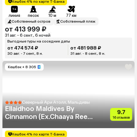
Кешбэк 4% по карте Т-Банка
линия
песок
10 м
77 км
Собственный остров
Собственный пляж
от 413 999 ₽
31 авг. - 6 сент., 6 ночей
Выгодные туры на соседние даты
от 474 574 ₽
от 481 988 ₽
30 авг. - 7 сент., 8 н.
31 авг. - 8 сент., 8 н.
Кешбэк
+ 8 305
Северный Ари Атолл, Мальдивы
Ellaidhoo Maldives By
9.7
Cinnamon (Ex.Chaaya Reef
16 отзывов
Ellaidhoo)
Кешбэк 4% по карте Т-Банка