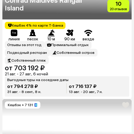
Conrad Maldives Rangali
10
Island
20 отзывов
Кешбэк 4% по карте Т-Банка
линия
песок
10 м
90 км
везде
Отзывы за этот год
Премиальный отдых
Подводный ресторан
Собственный остров
Собственный пляж
от 703 192 ₽
21 авг. - 27 авг., 6 ночей
Выгодные туры на соседние даты
от 794 278 ₽
от 716 137 ₽
31 авг. - 8 сент., 8 н.
13 авг. - 20 авг., 7 н.
Кешбэк
+ 7 131