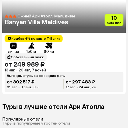
Южный Ари Атолл, Мальдивы
10
Banyan Villa Maldives
5 отзывов
Кешбэк 4% по карте Т-Банка
линия
150 м
90 км
Собственный пляж
от 249 989 ₽
13 авг. - 20 авг., 7 ночей
Выгодные туры на соседние даты
от 302 517 ₽
от 297 483 ₽
31 авг. - 8 сент., 8 н.
17 авг. - 24 авг., 7 н.
Туры в лучшие отели Ари Атолла
Популярные отели
Туры в популярные у гостей отели