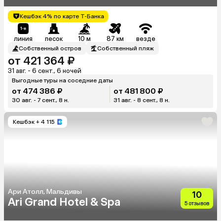
Grand Island Resort & Spa
Maldives)
Кешбэк 4% по карте Т-Банка
линия
песок
10 м
87 км
везде
Собственный остров
Собственный пляж
от 421 364 ₽
31 авг. - 6 сент., 6 ночей
Выгодные туры на соседние даты
от 474 386 ₽
от 481 800 ₽
30 авг. - 7 сент., 8 н.
31 авг. - 8 сент., 8 н.
Кешбэк
+ 4 115
Ари Атолл, Мальдивы
10
Ari Grand Hotel & Spa
5 отзывов