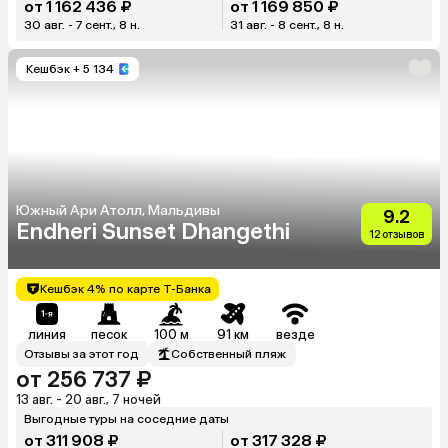
от 1 162 436 ₽
от 1 169 850 ₽
30 авг. - 7 сент., 8 н.
31 авг. - 8 сент., 8 н.
Кешбэк
+ 5 134
Южный Ари Атолл, Мальдивы
9.2
Endheri Sunset Dhangethi
12 отзывов
Кешбэк 4% по карте Т-Банка
линия
песок
100 м
91 км
везде
Отзывы за этот год
Собственный пляж
от 256 737 ₽
13 авг. - 20 авг., 7 ночей
Выгодные туры на соседние даты
от 311 908 ₽
от 317 328 ₽