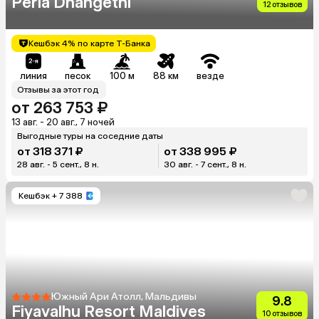
Perla Dhangethi
12 отзывов
Кешбэк 4% по карте Т-Банка
линия
песок
100 м
88 км
везде
Отзывы за этот год
от 263 753 ₽
13 авг. - 20 авг., 7 ночей
Выгодные туры на соседние даты
от 318 371 ₽
от 338 995 ₽
28 авг. - 5 сент., 8 н.
30 авг. - 7 сент., 8 н.
Кешбэк
+ 7 388
Южный Ари Атолл, Мальдивы
9.8
Fiyavalhu Resort Maldives
10 отзывов