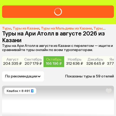
Туры
,
Туры из Казани
,
Туры на Мальдивы из Казани
,
Туры в Ари Атолл из Казани
Туры на Ари Атолл в августе 2026 из
Казани
Туры на Ари Атолл в августе из Казани с перелетом — ищите и
сравнивайте туры онлайн по всем туроператорам.
Август
Сентябрь
Октябрь
Ноябрь
Декабрь
Янв
204 335 ₽
207 179 ₽
166 196 ₽
312 636 ₽
326 645 ₽
377 
По рекомендации
Показаны туры в 59 отелей
Кешбэк
+ 8 491