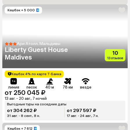
Кешбэк
+ 5 000
Ари Атолл, Мальдивы
Liberty Guest House
10
Maldives
13 отзывов
Кешбэк 4% по карте Т-Банка
линия
песок
40 м
78 км
везде
от 250 045 ₽
13 авг. - 20 авг., 7 ночей
Выгодные туры на соседние даты
от 304 262 ₽
от 297 597 ₽
31 авг. - 8 сент., 8 н.
17 авг. - 24 авг., 7 н.
Кешбэк
+ 7 612