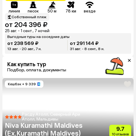
линия
песок
50 м
78 км
везде
Собственный пляж
от 204 396 ₽
25 авг. - 1 сент., 7 ночей
Выгодные туры на соседние даты
от 238 569 ₽
от 291 144 ₽
13 авг. - 20 авг., 7 н.
31 авг. - 8 сент., 8 н.
Как купить тур
Подбор, оплата, документы
Кешбэк
+ 9 339
Расду Атолл, Северный Ари
Атолл, Мальдивы
Niva Kuramathi Maldives
9.7
(Ex.Kuramathi Maldives)
10 отзывов