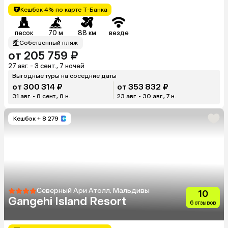
Кешбэк 4% по карте Т-Банка
песок
70 м
88 км
везде
Собственный пляж
от 205 759 ₽
27 авг. - 3 сент., 7 ночей
Выгодные туры на соседние даты
от 300 314 ₽
от 353 832 ₽
31 авг. - 8 сент., 8 н.
23 авг. - 30 авг., 7 н.
Кешбэк
+ 8 279
Северный Ари Атолл, Мальдивы
10
Gangehi Island Resort
6 отзывов