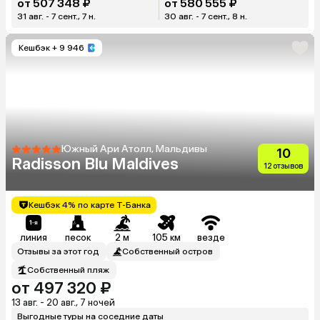
от 507 348 ₽
от 580 555 ₽
31 авг. - 7 сент., 7 н.
30 авг. - 7 сент., 8 н.
Кешбэк
+ 9 946
Южный Ари Атолл, Мальдивы
10
Radisson Blu Maldives
12 отзывов
Кешбэк 4% по карте Т-Банка
линия
песок
2 м
105 км
везде
Отзывы за этот год
Собственный остров
Собственный пляж
от 497 320 ₽
13 авг. - 20 авг., 7 ночей
Выгодные туры на соседние даты