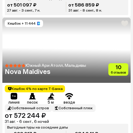
от 501 097 ₽
от 586 859 ₽
27 авг. - 3 сент., 7 н.
31 авг. - 8 сент., 8 н.
Кешбэк
+ 11 444
Южный Ари Атолл, Мальдивы
10
Nova Maldives
6 отзывов
Кешбэк 4% по карте Т-Банка
линия
песок
5 м
везде
Собственный остров
Собственный пляж
от 572 244 ₽
31 авг. - 6 сент., 6 ночей
Выгодные туры на соседние даты