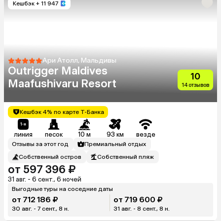
Кешбэк
+ 11 947
Ари Атолл, Мальдивы
Outrigger Maldives
10
Maafushivaru Resort
14 отзывов
Кешбэк 4% по карте Т-Банка
линия
песок
10 м
93 км
везде
Отзывы за этот год
Премиальный отдых
Собственный остров
Собственный пляж
от 597 396 ₽
31 авг. - 6 сент., 6 ночей
Выгодные туры на соседние даты
от 712 186 ₽
от 719 600 ₽
30 авг. - 7 сент., 8 н.
31 авг. - 8 сент., 8 н.