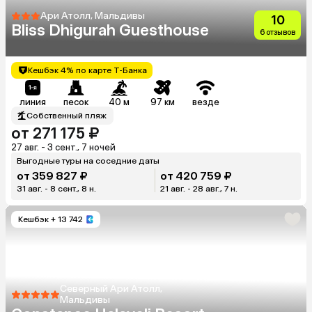
Ари Атолл, Мальдивы
10
Bliss Dhigurah Guesthouse
6 отзывов
Кешбэк 4% по карте Т-Банка
линия
песок
40 м
97 км
везде
Собственный пляж
от 271 175 ₽
27 авг. - 3 сент., 7 ночей
Выгодные туры на соседние даты
от 359 827 ₽
от 420 759 ₽
31 авг. - 8 сент., 8 н.
21 авг. - 28 авг., 7 н.
Кешбэк
+ 13 742
Северный Ари Атолл,
Мальдивы