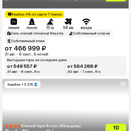
Кешбэк 4% по карте Т-Банка
линия
песок
10 м
56 км
везде
Сеть отелей Universal Resorts
Собственный остров
Собственный пляж
от 466 999 ₽
31 авг. - 6 сент., 6 ночей
Выгодные туры на соседние даты
от 549 557 ₽
от 564 288 ₽
31 авг. - 8 сент., 8 н.
30 авг. - 7 сент., 8 н.
Кешбэк
+ 5 275
Южный Ари Атолл, Мальдивы
10