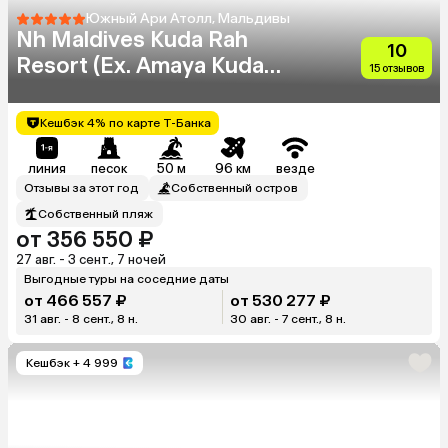
Южный Ари Атолл, Мальдивы
Nh Maldives Kuda Rah
10
Resort (Ex. Amaya Kuda
15 отзывов
Rah)
Кешбэк 4% по карте Т-Банка
линия
песок
50 м
96 км
везде
Отзывы за этот год
Собственный остров
Собственный пляж
от 356 550 ₽
27 авг. - 3 сент., 7 ночей
Выгодные туры на соседние даты
от 466 557 ₽
от 530 277 ₽
31 авг. - 8 сент., 8 н.
30 авг. - 7 сент., 8 н.
Кешбэк
+ 4 999