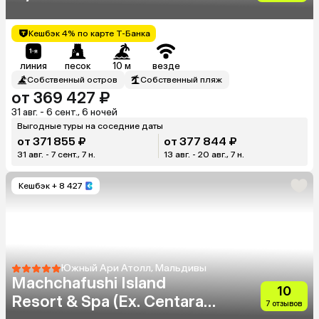
Кешбэк 4% по карте Т-Банка
линия
песок
10 м
везде
Собственный остров
Собственный пляж
от 369 427 ₽
31 авг. - 6 сент., 6 ночей
Выгодные туры на соседние даты
от 371 855 ₽
от 377 844 ₽
31 авг. - 7 сент., 7 н.
13 авг. - 20 авг., 7 н.
Кешбэк
+ 8 427
Южный Ари Атолл, Мальдивы
Machchafushi Island
10
Resort & Spa (Ex. Centara
7 отзывов