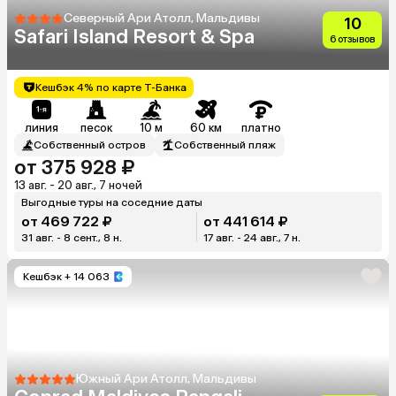
Северный Ари Атолл, Мальдивы
10
Safari Island Resort & Spa
6 отзывов
Кешбэк 4% по карте Т-Банка
линия
песок
10 м
60 км
платно
Собственный остров
Собственный пляж
от 375 928 ₽
13 авг. - 20 авг., 7 ночей
Выгодные туры на соседние даты
от 469 722 ₽
от 441 614 ₽
31 авг. - 8 сент., 8 н.
17 авг. - 24 авг., 7 н.
Кешбэк
+ 14 063
Южный Ари Атолл, Мальдивы