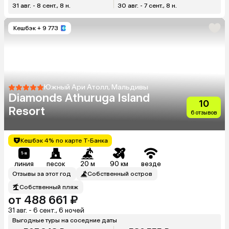
31 авг. - 8 сент., 8 н.
30 авг. - 7 сент., 8 н.
Кешбэк
+ 9 773
Южный Ари Атолл, Мальдивы
Diamonds Athuruga Island
10
Resort
6 отзывов
Кешбэк 4% по карте Т-Банка
линия
песок
20 м
90 км
везде
Отзывы за этот год
Собственный остров
Собственный пляж
от 488 661 ₽
31 авг. - 6 сент., 6 ночей
Выгодные туры на соседние даты