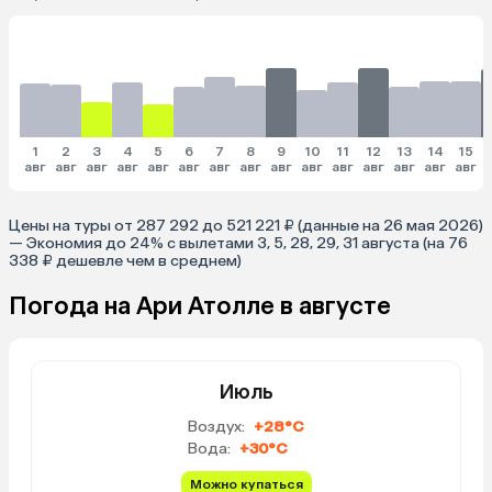
1
2
3
4
5
6
7
8
9
10
11
12
13
14
15
авг
авг
авг
авг
авг
авг
авг
авг
авг
авг
авг
авг
авг
авг
авг
Цены на туры от 287 292 до 521 221 ₽ (данные на 26 мая 2026)
— Экономия до 24% с вылетами 3, 5, 28, 29, 31 августа (на 76
338 ₽ дешевле чем в среднем)
Погода на Ари Атолле в августе
Июль
Воздух:
+28°C
Вода:
+30°C
Можно купаться