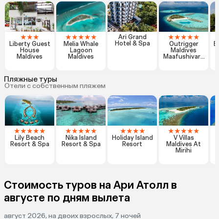
★
★
★
★
★
★
★
★
★
★
★
★
★
Ari Grand
Hotel & Spa
Liberty Guest
Melia Whale
Outrigger
B
House
Lagoon
Maldives
Maldives
Maldives
Maafushivaru
Resort
Пляжные туры
Отели с собственным пляжем
★
★
★
★
★
★
★
★
★
★
★
★
★
★
★
★
★
★
★
Lily Beach
Nika Island
Holiday Island
V Villas
R
Resort & Spa
Resort & Spa
Resort
Maldives At
Mirihi
Стоимость туров на Ари Атолл в
августе по дням вылета
август 2026, на двоих взрослых, 7 ночей