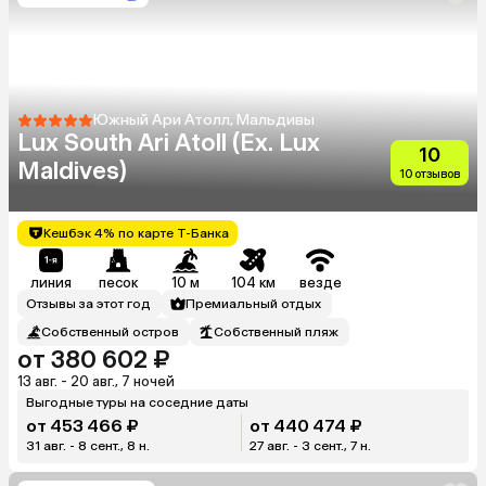
Южный Ари Атолл, Мальдивы
Lux South Ari Atoll (Ex. Lux
10
Maldives)
10 отзывов
Кешбэк 4% по карте Т-Банка
линия
песок
10 м
104 км
везде
Отзывы за этот год
Премиальный отдых
Собственный остров
Собственный пляж
от 380 602 ₽
13 авг. - 20 авг., 7 ночей
Выгодные туры на соседние даты
от 453 466 ₽
от 440 474 ₽
31 авг. - 8 сент., 8 н.
27 авг. - 3 сент., 7 н.