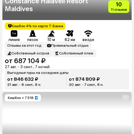
Constance Halaveli Resort
10
Maldives
11 отзывов
Кешбэк 4% по карте Т-Банка
линия
песок
10 м
62 км
везде
Отзывы за этот год
Премиальный отдых
Собственный остров
Собственный пляж
от 687 104 ₽
27 авг. - 3 сент., 7 ночей
Выгодные туры на соседние даты
от 846 632 ₽
от 874 809 ₽
31 авг. - 8 сент., 8 н.
30 авг. - 7 сент., 8 н.
Кешбэк
+ 7 518