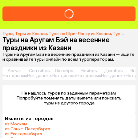
Туры
,
Туры из Казани
,
Туры на Шри-Ланку из Казани
,
Туры в Аругам Бэй из Казани
Туры на Аругам Бэй на весенние
праздники из Казани
Туры на Аругам Бэй на весенние праздники из Казани — ищите
и сравнивайте туры онлайн по всем туроператорам.
Август
Сентябрь
Октябрь
Ноябрь
Декабрь
Янв
Нет данных
Нет данных
Нет данных
Нет данных
Нет данных
Нет д
Не нашлось туров по заданным параметрам 

 Попробуйте поменять даты вылета или поискать 
туры из другого города
Вылеты из городов
из Москвы
из Санкт-Петербурга
из Екатеринбурга