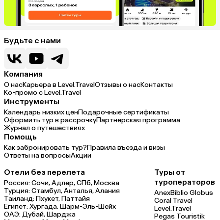
Будьте с нами
Компания
О нас
Карьера в Level.Travel
Отзывы о нас
Контакты
Ко-промо с Level.Travel
Инструменты
Календарь низких цен
Подарочные сертификаты
Оформить тур в рассрочку
Партнерская программа
Журнал о путешествиях
Помощь
Как забронировать тур?
Правила въезда и визы
Ответы на вопросы
Акции
Отели без перелета
Туры от
туроператоров
Россия:
Сочи,
Адлер,
СПб,
Москва
Турция:
Стамбул,
Анталья,
Алания
Anex
Biblio Globus
Таиланд:
Пхукет,
Паттайя
Coral Travel
Египет:
Хургада,
Шарм-Эль-Шейх
Level.Travel
ОАЭ:
Дубай,
Шарджа
Pegas Touristik