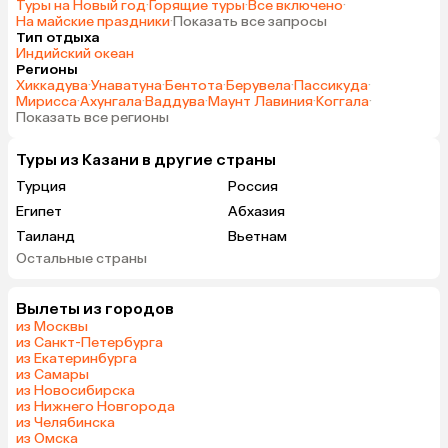
Туры на Новый год
·
Горящие туры
·
Все включено
·
На майские праздники
·
Показать все запросы
Тип отдыха
Индийский океан
Регионы
Хиккадува
·
Унаватуна
·
Бентота
·
Берувела
·
Пассикуда
·
Мирисса
·
Ахунгала
·
Ваддува
·
Маунт Лавиния
·
Коггала
·
Показать все регионы
Туры из Казани в другие страны
Турция
Россия
Египет
Абхазия
Таиланд
Вьетнам
Остальные страны
ОАЭ
Мальдивы
Шри-Ланка
Индия
Вылеты из городов
Гонконг
Саудовская Аравия
из Москвы
из Санкт-Петербурга
из Екатеринбурга
из Самары
из Новосибирска
из Нижнего Новгорода
из Челябинска
из Омска