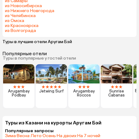
из Самары
из Новосибирска
из Нижнего Новгорода
из Челябинска
из Омска
из Красноярска
из Волгограда
Туры в лучшие отели Аругам Бэй
Популярные отели
Туры в популярные у гостей отели
★
★
★
★
★
★
★
★
★
★
★
★
★
★
Bo
Arugambay
Jetwing Surf
Arugambay
Sunrise
Podbay
Roccos
Cabanas
Туры из Казани на курорты Аругам Бэй
Популярные запросы
Зима
·
Весна
·
Лето
·
Осень
·
На двоих
·
На 7 ночей
·