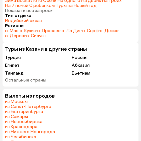
Зима
·
Весна
·
Лето
·
Осень
·
На одного
·
На двоих
·
На троих
·
На 7 ночей
·
С ребенком
·
Туры на Новый год
·
Показать все запросы
Тип отдыха
Индийский океан
Регионы
о. Маэ
·
о. Кузин
·
о. Праслен
·
о. Ла Диг
·
о. Серф
·
о. Денис
·
о. Дерош
·
о. Силуэт
Туры из Казани в другие страны
Турция
Россия
Египет
Абхазия
Таиланд
Вьетнам
Остальные страны
ОАЭ
Мальдивы
Грузия
Беларусь
Вылеты из городов
Армения
Шри-Ланка
из Москвы
Казахстан
Азербайджан
из Санкт-Петербурга
из Екатеринбурга
Узбекистан
Индия
из Самары
Сербия
Катар
из Новосибирска
из Краснодара
Киргизия
Гонконг
из Нижнего Новгорода
Саудовская Аравия
Таджикистан
из Челябинска