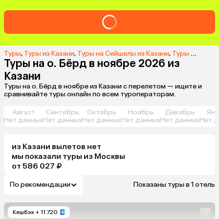
Туры
,
Туры из Казани
,
Туры на Сейшелы из Казани
,
Туры на о. Бёрд из Казани
Туры на о. Бёрд в ноябре 2026 из
Казани
Туры на о. Бёрд в ноябре из Казани с перелетом — ищите и
сравнивайте туры онлайн по всем туроператорам.
Август
Сентябрь
Октябрь
Ноябрь
Декабрь
Янв
Нет данных
Нет данных
Нет данных
Нет данных
Нет данных
Нет д
из
Казани
вылетов нет
мы показали туры
из
Москвы
от 586 027 ₽
По рекомендации
Показаны туры в 1 отель
Кешбэк
+ 11 720