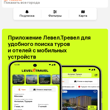
из Тюмени
Венгрия
Показать все города
из Минеральных Вод
Подписка
Фильтры
Карта
Приложение Левел.Тревел для
удобного поиска туров
и отелей с мобильных
устройств