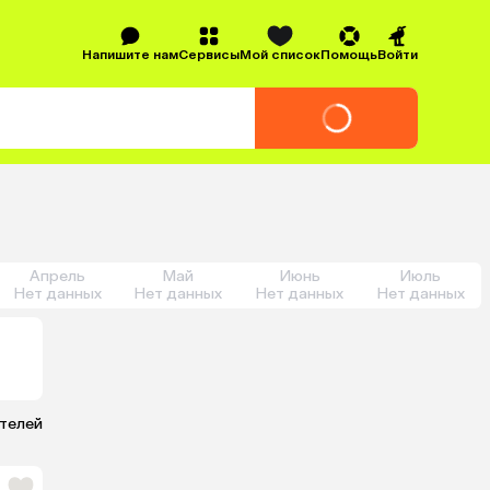
Напишите нам
Сервисы
Мой список
Помощь
Войти
Апрель
Май
Июнь
Июль
Нет данных
Нет данных
Нет данных
Нет данных
отелей