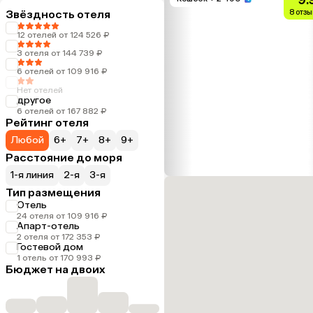
Звёздность отеля
8 отзы
12 отелей от 124 526 ₽
3 отеля от 144 739 ₽
6 отелей от 109 916 ₽
Нет отелей
другое
6 отелей от 167 882 ₽
Рейтинг отеля
Любой
6+
7+
8+
9+
Расстояние до моря
1-я линия
2-я
3-я
Тип размещения
Отель
24 отеля от 109 916 ₽
Апарт-отель
2 отеля от 172 353 ₽
Гостевой дом
1 отель от 170 993 ₽
Бюджет на двоих