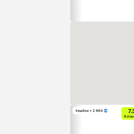
7.
Кешбэк
+ 2 864
8 отзы