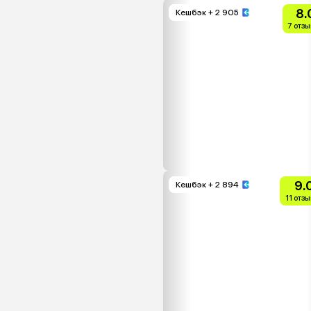
8.
Кешбэк
+ 2 905
7 отз
9.
Кешбэк
+ 2 894
11 отз