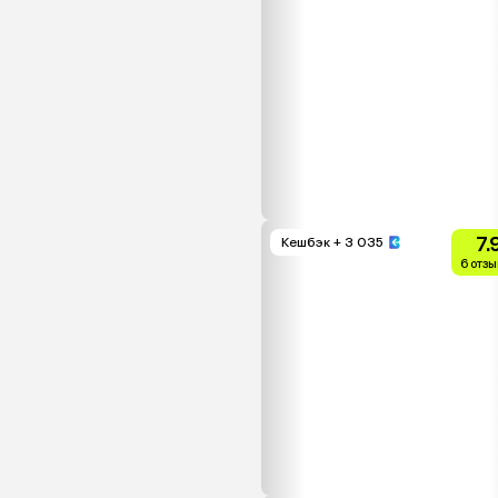
7.
Кешбэк
+ 3 035
6 отзы