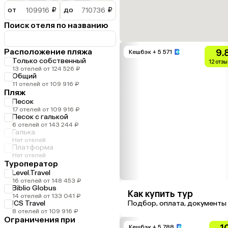
от
₽
до
₽
Поиск отеля по названию
Расположение пляжа
9.
Кешбэк
+ 5 571
Только собственный
12 отз
13 отелей от 124 526 ₽
Общий
11 отелей от 109 916 ₽
Пляж
Песок
17 отелей от 109 916 ₽
Песок с галькой
6 отелей от 143 244 ₽
Галька
Нет отелей
Платформа
Нет отелей
Туроператор
Level.Travel
16 отелей от 148 453 ₽
Biblio Globus
Как купить тур
14 отелей от 133 041 ₽
ICS Travel
Подбор, оплата, документы
8 отелей от 109 916 ₽
Ограничения при
1
Кешбэк
+ 5 788