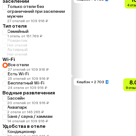
заселении
4 отз
Только отели без
ограничений при заселении
мужчин
27 отелей от 109 916 ₽
Тип отеля
Семейный
1 отель от 151 769 ₽
Романтик
Нет отелей
Активный
Нет отелей
Wi-Fi
Все отели
27 отелей от 109 916 ₽
Есть Wi-Fi
25 отелей от 109 916 ₽
8.
Кешбэк
+ 2 703
Бесплатный Wi-Fi
24 отеля от 109 916 ₽
9 отзы
Водные развлечения
Бассейн
20 отелей от 109 916 ₽
Аквапарк
2 отеля от 145 265 ₽
Баня / сауна / хаммам
14 отелей от 109 916 ₽
Удобства в отеле
Кондиционер