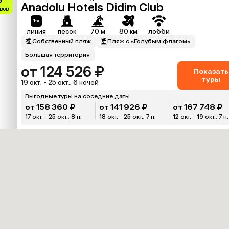
Anadolu Hotels Didim Club
вов
линия
песок
70 м
80 км
лобби
Собственный пляж
Пляж с «Голубым флагом»
Большая территория
от 124 526 ₽
Показать
туры
19 окт. - 25 окт., 6 ночей
Выгодные туры на соседние даты
от 158 360 ₽
от 141 926 ₽
от 167 748 ₽
17 окт. - 25 окт., 8 н.
18 окт. - 25 окт., 7 н.
12 окт. - 19 окт., 7 н.