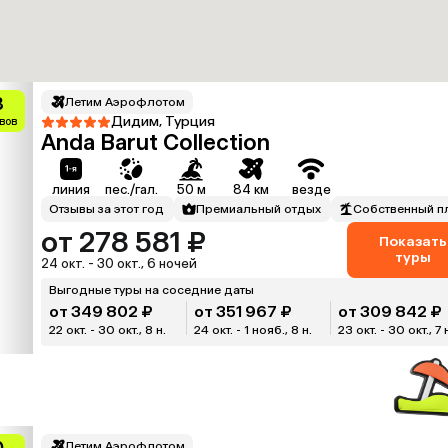
8
Летим Аэрофлотом
Дидим, Турция
ывов
Anda Barut Collection
линия
пес./гал.
50 м
84 км
везде
Отзывы за этот год
Премиальный отдых
Собственный п
от 278 581 ₽
Показать
туры
24 окт. - 30 окт., 6 ночей
Выгодные туры на соседние даты
от 349 802 ₽
от 351 967 ₽
от 309 842 ₽
22 окт. - 30 окт., 8 н.
24 окт. - 1 нояб., 8 н.
23 окт. - 30 окт., 7 
0
Летим Аэрофлотом