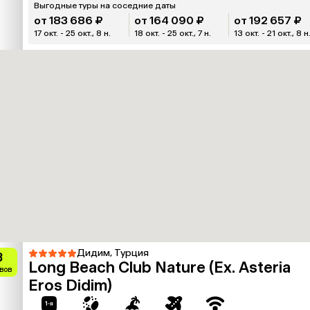
Выгодные туры на соседние даты
от 183 686 ₽
от 164 090 ₽
от 192 657 ₽
17 окт. - 25 окт., 8 н.
18 окт. - 25 окт., 7 н.
13 окт. - 21 окт., 8 н
Дидим, Турция
3
Long Beach Club Nature (Ex. Asteria
вов
Eros Didim)