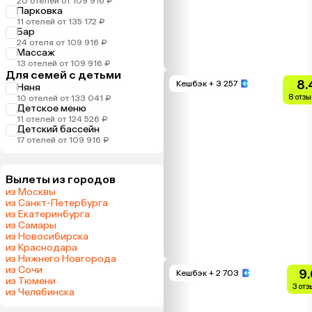
20 отелей от 109 916 ₽
Парковка
11 отелей от 135 172 ₽
Бар
24 отеля от 109 916 ₽
Массаж
13 отелей от 109 916 ₽
Для семей с детьми
8.
Кешбэк
+ 3 257
Няня
8 отзы
10 отелей от 133 041 ₽
Детское меню
11 отелей от 124 526 ₽
Детский бассейн
17 отелей от 109 916 ₽
Вылеты из городов
из Москвы
из Санкт-Петербурга
из Екатеринбурга
из Самары
из Новосибирска
из Краснодара
из Нижнего Новгорода
из Сочи
9.
Кешбэк
+ 2 703
из Тюмени
3 от
из Челябинска