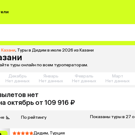
тели
 Казани
,
Туры в Дидим в июле 2026 из Казани
азани
вайте туры онлайн по всем туроператорам.
Декабрь
Январь
Февраль
Март
Нет данных
Нет данных
Нет данных
Нет данных
вылетов нет
на
октябрь
от 109 916 ₽
Показаны туры в 27 
не
По рейтингу
Дидим, Турция
9