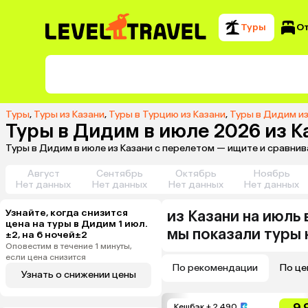
Туры
О
Туры
,
Туры из Казани
,
Туры в Турцию из Казани
,
Туры в Дидим из
Туры в Дидим в июле 2026 из К
Туры в Дидим в июле из Казани с перелетом — ищите и сравни
Август
Сентябрь
Октябрь
Ноябрь
Нет данных
Нет данных
Нет данных
Нет данных
Узнайте, когда снизится
из
Казани
на июль
цена на туры в Дидим 1 июл.
мы показали туры
±2, на 6 ночей±2
Оповестим в течение 1 минуты,
если цена снизится
По рекомендации
По це
Узнать о снижении цены
9.
Кешбэк
+ 2 490