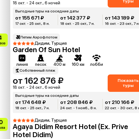
туры
18 окт. - 24 окт., 6 ночей
Выгодные туры на соседние даты
от 155 671 ₽
от 142 377 ₽
от 143 189 ₽
17 окт. - 25 окт., 8 н.
18 окт. - 25 окт., 7 н.
16 окт. - 23 окт., 7 н
4
Летим Аэрофлотом
Дидим, Турция
вов
Garden Of Sun Hotel
линия
песок
400 м
160 км
лобби
Собственный пляж
от 162 876 ₽
Показать
туры
18 окт. - 24 окт., 6 ночей
Выгодные туры на соседние даты
от 174 648 ₽
от 208 846 ₽
от 210 166 ₽
18 окт. - 25 окт., 7 н.
24 окт. - 1 нояб., 8 н.
22 окт. - 30 окт., 8 
Дидим, Турция
0
Agaya Didim Resort Hotel (Ex. Prive
зыва
Hotel Didim)