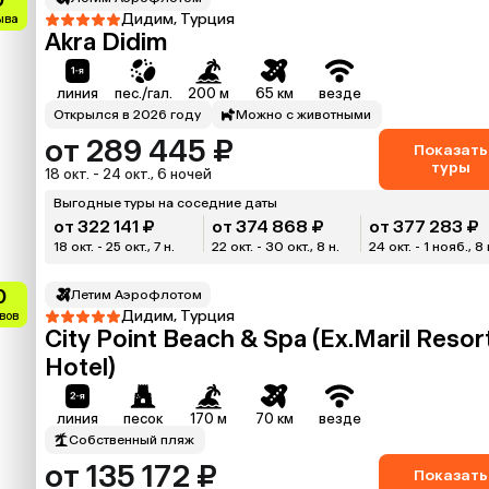
Дидим, Турция
ыва
Akra Didim
линия
пес./гал.
200 м
65 км
везде
Открылся в 2026 году
Можно с животными
от 289 445 ₽
Показать
туры
18 окт. - 24 окт., 6 ночей
Выгодные туры на соседние даты
от 322 141 ₽
от 374 868 ₽
от 377 283 ₽
18 окт. - 25 окт., 7 н.
22 окт. - 30 окт., 8 н.
24 окт. - 1 нояб., 8 
0
Летим Аэрофлотом
Дидим, Турция
вов
City Point Beach & Spa (Ex.Maril Resor
Hotel)
линия
песок
170 м
70 км
везде
Собственный пляж
от 135 172 ₽
Показать