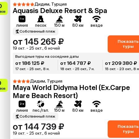
Дидим, Турция
0
Aquasis Deluxe Resort & Spa
ывов
линия
песок
150 м
80 км
везде
Собственный пляж
от 145 265 ₽
Показать
туры
19 окт. - 25 окт., 6 ночей
Выгодные туры на соседние даты
от 186 125 ₽
от 164 787 ₽
от 209 380 ₽
17 окт. - 25 окт., 8 н.
18 окт. - 25 окт., 7 н.
15 окт. - 23 окт., 8 н
Дидим, Турция
0
Maya World Didyma Hotel (Ex.Carpe
ывов
Mare Beach Resort)
линия
пес./гал.
150 м
80 км
везде
Собственный пляж
от 144 739 ₽
Показать
туры
19 окт. - 25 окт., 6 ночей