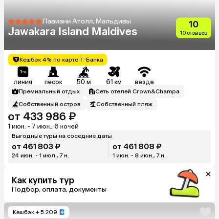
Лавиани Атолл, Мальдивы
10
Jawakara Island Maldives
10 отзывов
Кешбэк 4% по карте Т-Банка
линия
песок
50 м
61 км
везде
Премиальный отдых
Сеть отелей Crown&Champa
Собственный остров
Собственный пляж
от 433 986 ₽
1 июн. - 7 июн., 6 ночей
Выгодные туры на соседние даты
от 461 803 ₽
от 461 808 ₽
24 июн. - 1 июл., 7 н.
1 июн. - 8 июн., 7 н.
Как купить тур
Подбор, оплата, документы
Кешбэк
+ 5 209