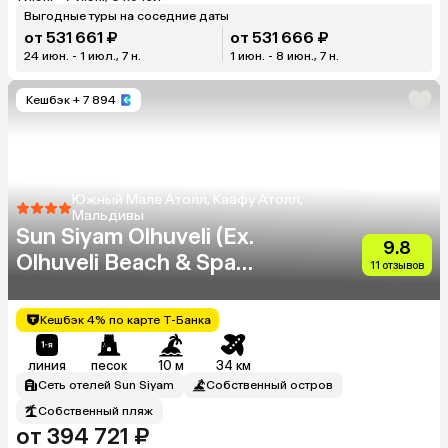
Выгодные туры на соседние даты
от 531 661 ₽
от 531 666 ₽
24 июн. - 1 июл., 7 н.
1 июн. - 8 июн., 7 н.
Кешбэк
+ 7 894
Южный Мале Атолл, Каафу Атолл,
Мальдивы
Sun Siyam Olhuveli (Ex.
9.8
Olhuveli Beach & Spa
11 отзывов
Resort)
Кешбэк 4% по карте Т-Банка
линия
песок
10 м
34 км
Сеть отелей Sun Siyam
Собственный остров
Собственный пляж
от 394 721 ₽