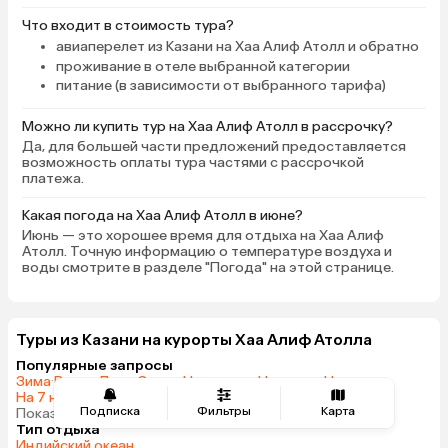
Что входит в стоимость тура?
авиаперелет из Казани на Хаа Алиф Атолл и обратно
проживание в отеле выбранной категории
питание (в зависимости от выбранного тарифа)
Можно ли купить тур на Хаа Алиф Атолл в рассрочку?
Да, для большей части предложений предоставляется
возможность оплаты тура частями с рассрочкой
платежа.
Какая погода на Хаа Алиф Атолл в июне?
Июнь — это хорошее время для отдыха на Хаа Алиф
Атолл. Точную информацию о температуре воздуха и
воды смотрите в разделе "Погода" на этой странице.
Туры из Казани на курорты Хаа Алиф Атолла
Популярные запросы
Зима
·
Весна
·
Лето
·
Осень
·
На одного
·
На двоих
·
На троих
·
На 7 ночей
·
С ребенком
·
Туры на Новый год
·
Подписка
Фильтры
Карта
Показать все запросы
Тип отдыха
Индийский океан