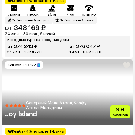
Кешбэк 4% по карте Т-Банка
линия
песок
20 м
7 км
платно
Собственный остров
Собственный пляж
от 348 169 ₽
24 июн. - 30 июн., 6 ночей
Выгодные туры на соседние даты
от 374 243 ₽
от 376 047 ₽
24 июн. - 1 июл., 7 н.
1 июн. - 8 июн., 7 н.
Кешбэк
+ 10 122
Северный Мале Атолл, Каафу
Атолл, Мальдивы
9.9
Joy Island
6 отзывов
Кешбэк 4% по карте Т-Банка