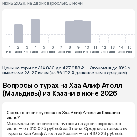
июнь 2026, на двоих взрослых, 3 ночи
1
2
3
4
5
6
7
8
9
10
11
12
13
14
15
июн
июн
июн
июн
июн
июн
июн
июн
июн
июн
июн
июн
июн
июн
июн
и
Цены на туры от 314 830 до 427 958 ₽ — Экономия до 18% с
вылетами 23, 27 июня (на 66 102 ₽ дешевле чем в среднем)
Вопросы о турах на Хаа Алиф Атолл
(Мальдивы) из Казани в июне 2026
Сколько стоит путевка на Хаа Алиф Атолл из Казани в
июне?
Минимальная стоимость путевки на двоих взрослых в
июне — от 310 075 рублей за 3 ночи. Средняя стоимость
тура на Хаа Алиф Атолл из Казани — от 419 229 рублей.