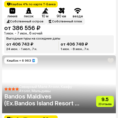
Кешбэк 4% по карте Т-Банка
линия
песок
10 м
90 км
везде
Собственный остров
Собственный пляж
от 386 556 ₽
1 июн. - 7 июн., 6 ночей
Выгодные туры на соседние даты
от 406 743 ₽
от 406 748 ₽
24 июн. - 1 июл., 7 н.
1 июн. - 8 июн., 7 н.
Кешбэк
+ 6 963
Северный Мале Атолл, Каафу
Атолл, Мальдивы
Bandos Maldives
9.5
(Ex.Bandos Island Resort &
23 отзыва
Spa)