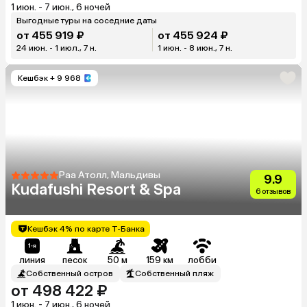
1 июн. - 7 июн., 6 ночей
Выгодные туры на соседние даты
от 455 919 ₽
от 455 924 ₽
24 июн. - 1 июл., 7 н.
1 июн. - 8 июн., 7 н.
Кешбэк
+ 9 968
Раа Атолл, Мальдивы
9.9
Kudafushi Resort & Spa
6 отзывов
Кешбэк 4% по карте Т-Банка
линия
песок
50 м
159 км
лобби
Собственный остров
Собственный пляж
от 498 422 ₽
1 июн. - 7 июн., 6 ночей