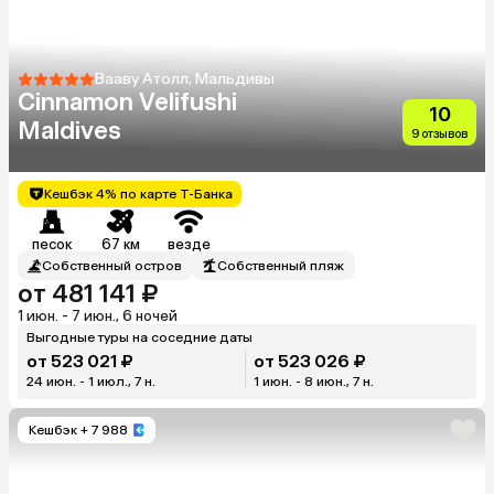
Вааву Атолл, Мальдивы
Cinnamon Velifushi
10
Maldives
9 отзывов
Кешбэк 4% по карте Т-Банка
песок
67 км
везде
Собственный остров
Собственный пляж
от 481 141 ₽
1 июн. - 7 июн., 6 ночей
Выгодные туры на соседние даты
от 523 021 ₽
от 523 026 ₽
24 июн. - 1 июл., 7 н.
1 июн. - 8 июн., 7 н.
Кешбэк
+ 7 988