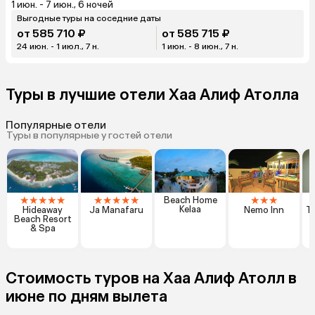
1 июн. - 7 июн., 6 ночей
Выгодные туры на соседние даты
от 585 710 ₽
от 585 715 ₽
24 июн. - 1 июл., 7 н.
1 июн. - 8 июн., 7 н.
Туры в лучшие отели Хаа Алиф Атолла
Популярные отели
Туры в популярные у гостей отели
★
★
★
★
★
★
★
★
★
★
★
★
★
Beach Home
Kelaa
Hideaway
Ja Manafaru
Nemo Inn
T
Beach Resort
& Spa
Стоимость туров на Хаа Алиф Атолл в
июне по дням вылета