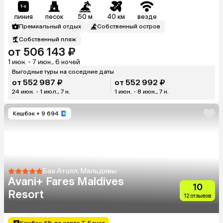
линия
песок
50 м
40 км
везде
Премиальный отдых
Собственный остров
Собственный пляж
от 506 143 ₽
1 июн. - 7 июн., 6 ночей
Выгодные туры на соседние даты
от 552 987 ₽
от 552 992 ₽
24 июн. - 1 июл., 7 н.
1 июн. - 8 июн., 7 н.
Кешбэк
+ 9 694
Баа Атолл, Мальдивы
Avani+ Fares Maldives
10
Resort
12 отзывов
Кешбэк 4% по карте Т-Банка