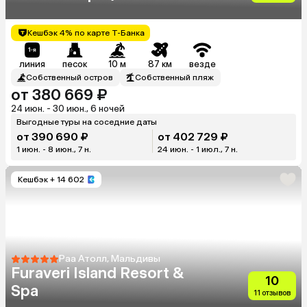
Grand Island Resort & Spa
Maldives)
Кешбэк 4% по карте Т-Банка
линия
песок
10 м
87 км
везде
Собственный остров
Собственный пляж
от 380 669 ₽
24 июн. - 30 июн., 6 ночей
Выгодные туры на соседние даты
от 390 690 ₽
от 402 729 ₽
1 июн. - 8 июн., 7 н.
24 июн. - 1 июл., 7 н.
Кешбэк
+ 14 602
Раа Атолл, Мальдивы
Furaveri Island Resort &
10
Spa
11 отзывов