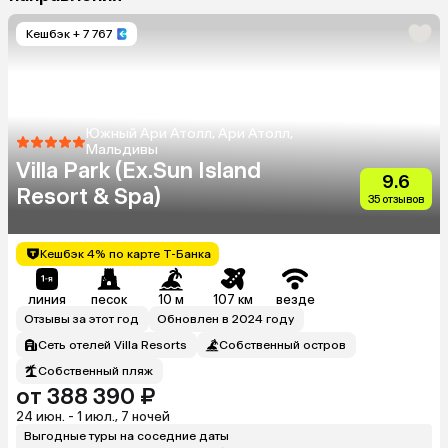
Кешбэк
+ 7 767
Южный Ари Атолл, Ари Атолл,
Мальдивы
Villa Park (Ex.Sun Island
9.6
Resort & Spa)
35 отзывов
Кешбэк 4% по карте Т-Банка
линия
песок
10 м
107 км
везде
Отзывы за этот год
Обновлен в 2024 году
Сеть отелей Villa Resorts
Собственный остров
Собственный пляж
от 388 390 ₽
24 июн. - 1 июл., 7 ночей
Выгодные туры на соседние даты