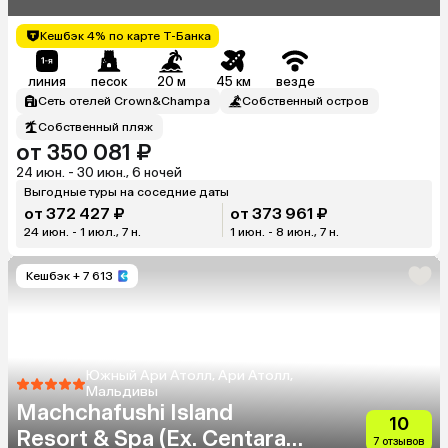
Кешбэк 4% по карте Т-Банка
линия
песок
20 м
45 км
везде
Сеть отелей Crown&Champa
Собственный остров
Собственный пляж
от 350 081 ₽
24 июн. - 30 июн., 6 ночей
Выгодные туры на соседние даты
от 372 427 ₽
от 373 961 ₽
24 июн. - 1 июл., 7 н.
1 июн. - 8 июн., 7 н.
Кешбэк
+ 7 613
Южный Ари Атолл, Ари Атолл,
Мальдивы
Machchafushi Island
10
Resort & Spa (Ex. Centara
7 отзывов