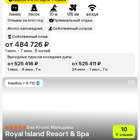
линия
песок
10 м
135 км
везде
Отзывы за этот год
Премиальный отдых
Атолл-заповедник
Собственный остров
Собственный пляж
от 484 726 ₽
1 июн. - 7 июн., 6 ночей
Выгодные туры на соседние даты
от 525 416 ₽
от 525 411 ₽
1 июн. - 8 июн., 7 н.
24 июн. - 1 июл., 7 н.
Кешбэк
+ 8 712
Баа Атолл, Мальдивы
10
Royal Island Resort & Spa
17 отзывов