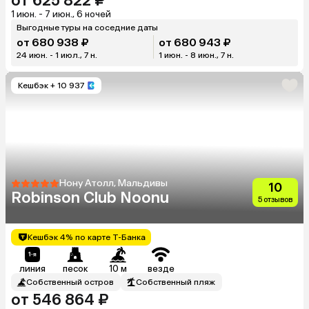
от 625 822 ₽
1 июн. - 7 июн., 6 ночей
Выгодные туры на соседние даты
от 680 938 ₽
от 680 943 ₽
24 июн. - 1 июл., 7 н.
1 июн. - 8 июн., 7 н.
Кешбэк
+ 10 937
Нону Атолл, Мальдивы
10
Robinson Club Noonu
5 отзывов
Кешбэк 4% по карте Т-Банка
линия
песок
10 м
везде
Собственный остров
Собственный пляж
от 546 864 ₽