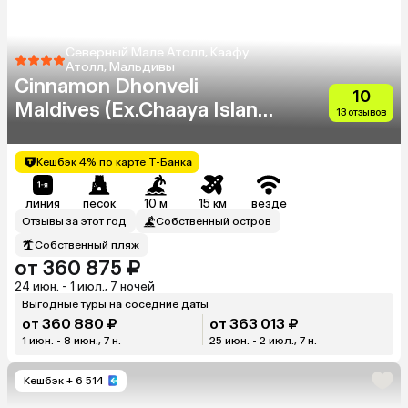
Северный Мале Атолл, Каафу
Атолл, Мальдивы
Cinnamon Dhonveli
10
Maldives (Ex.Chaaya Island
13 отзывов
Dhonveli)
Кешбэк 4% по карте Т-Банка
линия
песок
10 м
15 км
везде
Отзывы за этот год
Собственный остров
Собственный пляж
от 360 875 ₽
24 июн. - 1 июл., 7 ночей
Выгодные туры на соседние даты
от 360 880 ₽
от 363 013 ₽
1 июн. - 8 июн., 7 н.
25 июн. - 2 июл., 7 н.
Кешбэк
+ 6 514