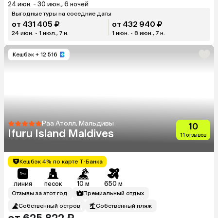
24 июн. - 30 июн., 6 ночей
Выгодные туры на соседние даты
от 431 405 ₽
от 432 940 ₽
24 июн. - 1 июл., 7 н.
1 июн. - 8 июн., 7 н.
Кешбэк
+ 12 516
Раа Атолл, Мальдивы
10
Ifuru Island Maldives
11 отзывов
Кешбэк 4% по карте Т-Банка
линия
песок
10 м
650 м
Отзывы за этот год
Премиальный отдых
Собственный остров
Собственный пляж