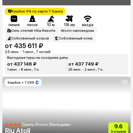
Кешбэк 4% по карте Т-Банка
линия
песок
10 м
118 км
везде
Сеть отелей Villa Resorts
Атолл-заповедник
Собственный остров
Собственный пляж
от 435 611 ₽
24 июн. - 1 июл., 7 ночей
Выгодные туры на соседние даты
от 437 146 ₽
от 437 749 ₽
1 июн. - 8 июн., 7 н.
25 июн. - 2 июл., 7 н.
Кешбэк
+ 7 299
Даалу Атолл, Мальдивы
9.6
Riu Atoll
9 отзывов