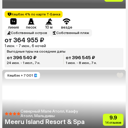
Кешбэк 4% по карте Т-Банка
линия
песок
10 м
везде
Собственный остров
Собственный пляж
от 364 955 ₽
1 июн. - 7 июн., 6 ночей
Выгодные туры на соседние даты
от 396 540 ₽
от 396 545 ₽
24 июн. - 1 июл., 7 н.
1 июн. - 8 июн., 7 н.
Кешбэк
+ 7 001
Северный Мале Атолл, Каафу
Атолл, Мальдивы
9.9
Meeru Island Resort & Spa
14 отзывов