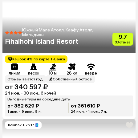
Южный Мале Атолл, Каафу Атолл,
Мальдивы
9.7
Fihalhohi Island Resort
33 отзыва
Кешбэк 4% по карте Т-Банка
линия
песок
10 м
28 км
везде
Отзывы за этот год
Собственный остров
от 340 597 ₽
24 июн. - 30 июн., 6 ночей
Выгодные туры на соседние даты
от 382 629 ₽
от 361 610 ₽
1 июн. - 9 июн., 8 н.
24 июн. - 1 июл., 7 н.
Кешбэк
+ 7 217