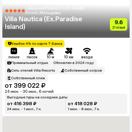
Северный Мале Атолл, Каафу
Атолл, Мальдивы
Villa Nautica (Ex.Paradise
9.6
Island)
21 отзыв
Кешбэк 4% по карте Т-Банка
линия
песок
10 м
10 км
везде
Премиальный отдых
Обновлен в 2024 году
Сеть отелей Villa Resorts
Собственный остров
Собственный пляж
от 399 022 ₽
24 июн. - 30 июн., 6 ночей
Выгодные туры на соседние даты
от 416 398 ₽
от 418 028 ₽
24 июн. - 1 июл., 7 н.
1 июн. - 8 июн., 7 н.