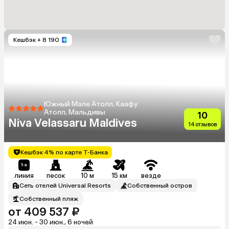
Кешбэк
+ 8 190
Южный Мале Атолл, Каафу
Атолл, Мальдивы
10
Niva Velassaru Maldives
14 отзывов
Кешбэк 4% по карте Т-Банка
линия
песок
10 м
15 км
везде
Сеть отелей Universal Resorts
Собственный остров
Собственный пляж
от 409 537 ₽
24 июн. - 30 июн., 6 ночей