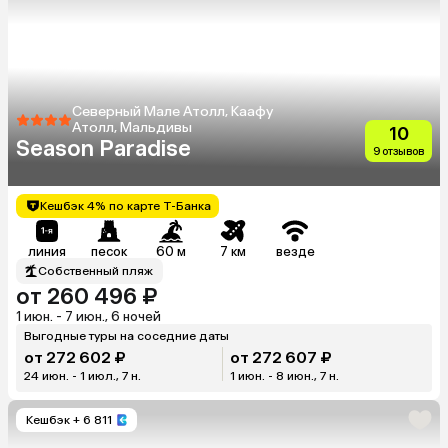
Северный Мале Атолл, Каафу
Атолл, Мальдивы
10
Season Paradise
9 отзывов
Кешбэк 4% по карте Т-Банка
линия
песок
60 м
7 км
везде
Собственный пляж
от 260 496 ₽
1 июн. - 7 июн., 6 ночей
Выгодные туры на соседние даты
от 272 602 ₽
от 272 607 ₽
24 июн. - 1 июл., 7 н.
1 июн. - 8 июн., 7 н.
Кешбэк
+ 6 811