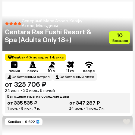
Северный Мале Атолл, Каафу
Атолл, Мальдивы
Centara Ras Fushi Resort &
10
Spa (Adults Only 18+)
13 отзывов
Кешбэк 4% по карте Т-Банка
линия
песок
10 м
11 км
везде
Собственный остров
Собственный пляж
от 325 706 ₽
24 июн. - 30 июн., 6 ночей
Выгодные туры на соседние даты
от 335 535 ₽
от 347 287 ₽
1 июн. - 8 июн., 7 н.
24 июн. - 1 июл., 7 н.
Кешбэк
+ 9 622