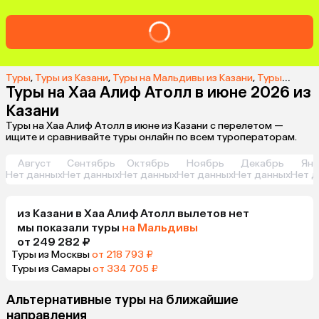
Туры
,
Туры из Казани
,
Туры на Мальдивы из Казани
,
Туры в Хаа Алиф Атолл из Казани
Туры на Хаа Алиф Атолл в июне 2026 из
Казани
Туры на Хаа Алиф Атолл в июне из Казани с перелетом —
ищите и сравнивайте туры онлайн по всем туроператорам.
Август
Сентябрь
Октябрь
Ноябрь
Декабрь
Янв
Нет данных
Нет данных
Нет данных
Нет данных
Нет данных
Нет д
из
Казани
в Хаа Алиф Атолл
вылетов нет
мы показали туры
на Мальдивы
от 249 282 ₽
Туры из Москвы
от 218 793 ₽
Туры из Самары
от 334 705 ₽
Альтернативные туры на ближайшие
направления