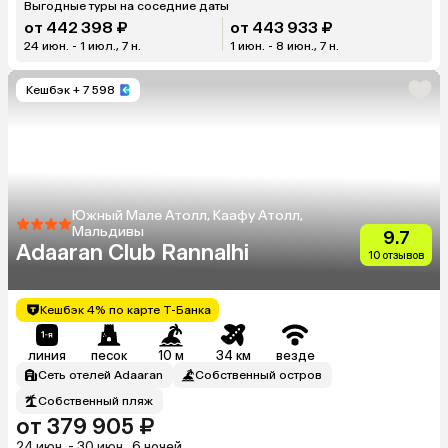
Выгодные туры на соседние даты
от 442 398 ₽
от 443 933 ₽
24 июн. - 1 июл., 7 н.
1 июн. - 8 июн., 7 н.
Кешбэк
+ 7 598
Южный Мале Атолл, Каафу Атолл,
Мальдивы
9.7
Adaaran Club Rannalhi
10 отзывов
Кешбэк 4% по карте Т-Банка
линия
песок
10 м
34 км
везде
Сеть отелей Adaaran
Собственный остров
Собственный пляж
от 379 905 ₽
24 июн. - 30 июн., 6 ночей