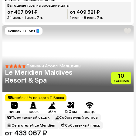
Выгодные туры на соседние даты
от 407 891 ₽
от 409 521 ₽
24 июн. - 1 июл., 7 н.
1 июн. - 8 июн., 7 н.
Кешбэк
+ 8 661
Лавиани Атолл, Мальдивы
Le Meridien Maldives
10
Resort & Spa
7 отзывов
Кешбэк 4% по карте Т-Банка
линия
песок
50 м
130 км
везде
Премиальный отдых
Собственный остров
Сеть отелей Le Meridien
Собственный пляж
от 433 067 ₽