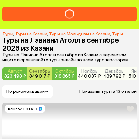
Туры
,
Туры из Казани
,
Туры на Мальдивы из Казани
,
Туры на Лавиани Атолл из Казани
Туры на Лавиани Атолл в сентябре
2026 из Казани
Туры на Лавиани Атолл в сентябре из Казани с перелетом —
ищите и сравнивайте туры онлайн по всем туроператорам.
Август
Сентябрь
Октябрь
Ноябрь
Декабрь
Янв
323 498 ₽
349 017 ₽
318 865 ₽
440 037 ₽
439 792 ₽
510 
По рекомендации
Показаны туры в 13 отелей
Кешбэк
+ 9 030