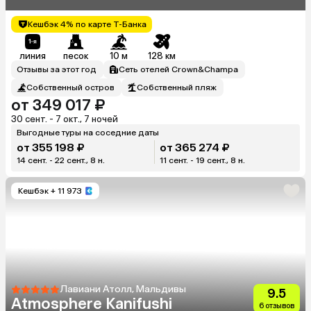
Кешбэк 4% по карте Т-Банка
линия
песок
10 м
128 км
Отзывы за этот год
Сеть отелей Crown&Champa
Собственный остров
Собственный пляж
от 349 017 ₽
30 сент. - 7 окт., 7 ночей
Выгодные туры на соседние даты
от 355 198 ₽
от 365 274 ₽
14 сент. - 22 сент., 8 н.
11 сент. - 19 сент., 8 н.
Кешбэк
+ 11 973
Лавиани Атолл, Мальдивы
9.5
Atmosphere Kanifushi
6 отзывов