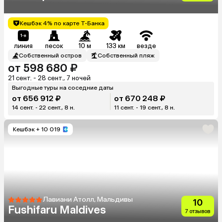
Кешбэк 4% по карте Т-Банка
линия
песок
10 м
133 км
везде
Собственный остров
Собственный пляж
от 598 680 ₽
21 сент. - 28 сент., 7 ночей
Выгодные туры на соседние даты
от 656 912 ₽
от 670 248 ₽
14 сент. - 22 сент., 8 н.
11 сент. - 19 сент., 8 н.
Кешбэк
+ 10 019
Лавиани Атолл, Мальдивы
10
Fushifaru Maldives
7 отзывов