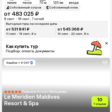
линия
песок
70 м
120 км
везде
Собственный остров
Собственный пляж
от 483 025 ₽
9 сент. - 16 сент., 7 ночей
Выгодные туры на соседние даты
от 531 841 ₽
от 545 368 ₽
11 сент. - 19 сент., 8 н.
14 сент. - 22 сент., 8 н.
Как купить тур
Подбор, оплата, документы
Кешбэк
+ 9 047
Лавиани Атолл, Мальдивы
Le Meridien Maldives
10
Resort & Spa
7 отзывов