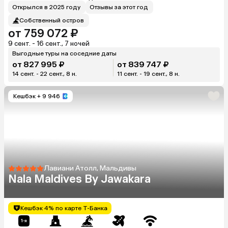
Открылся в 2025 году
Отзывы за этот год
Собственный остров
от 759 072 ₽
9 сент. - 16 сент., 7 ночей
Выгодные туры на соседние даты
от 827 995 ₽
от 839 747 ₽
14 сент. - 22 сент., 8 н.
11 сент. - 19 сент., 8 н.
Кешбэк
+ 9 946
Лавиани Атолл, Мальдивы
Nala Maldives By Jawakara
Кешбэк 4% по карте Т-Банка