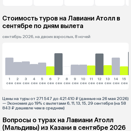
Стоимость туров на Лавиани Атолл в
сентябре по дням вылета
сентябрь 2026, на двоих взрослых, 8 ночей
1
2
3
4
5
6
7
8
9
10
11
12
13
14
15
сен
сен
сен
сен
сен
сен
сен
сен
сен
сен
сен
сен
сен
сен
сен
Цены на туры от 271 547 до 421 410 ₽ (данные на 26 мая 2026)
— Экономия до 19% с вылетами 6, 11, 13, 15, 29 сентября (на 58
843 ₽ дешевле чем в среднем)
Вопросы о турах на Лавиани Атолл
(Мальдивы) из Казани в сентябре 2026