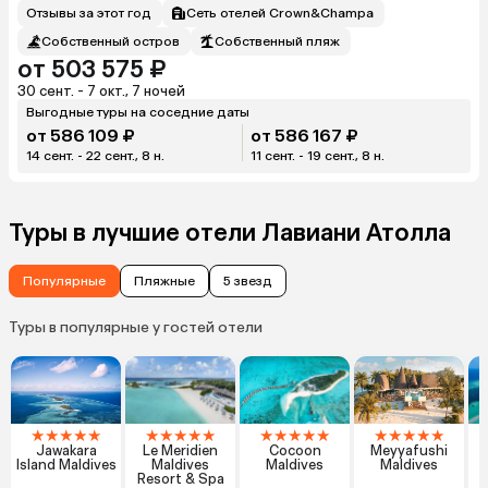
Отзывы за этот год
Сеть отелей Crown&Champa
Собственный остров
Собственный пляж
от 503 575 ₽
30 сент. - 7 окт., 7 ночей
Выгодные туры на соседние даты
от 586 109 ₽
от 586 167 ₽
14 сент. - 22 сент., 8 н.
11 сент. - 19 сент., 8 н.
Туры в лучшие отели Лавиани Атолла
Популярные
Пляжные
5 звезд
Туры в популярные у гостей отели
★
★
★
★
★
★
★
★
★
★
★
★
★
★
★
★
★
★
★
★
Jawakara
Le Meridien
Cocoon
Meyyafushi
K
Island Maldives
Maldives
Maldives
Maldives
Resort & Spa