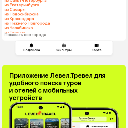
из Санкт-Петербурга
из Екатеринбурга
Узбекистан
Индия
из Самары
Сербия
Катар
из Новосибирска
из Краснодара
Киргизия
Гонконг
из Нижнего Новгорода
Саудовская Аравия
Таджикистан
из Челябинска
из Тюмени
Венгрия
Показать все города
из Минеральных Вод
Подписка
Фильтры
Карта
Приложение Левел.Тревел для
удобного поиска туров
и отелей с мобильных
устройств