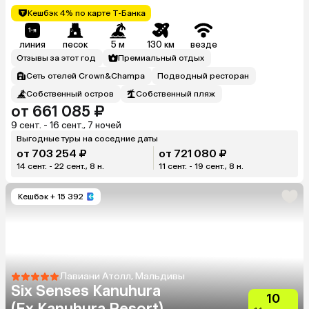
Кешбэк 4% по карте Т-Банка
линия
песок
5 м
130 км
везде
Отзывы за этот год
Премиальный отдых
Сеть отелей Crown&Champa
Подводный ресторан
Собственный остров
Собственный пляж
от 661 085 ₽
9 сент. - 16 сент., 7 ночей
Выгодные туры на соседние даты
от 703 254 ₽
от 721 080 ₽
14 сент. - 22 сент., 8 н.
11 сент. - 19 сент., 8 н.
Кешбэк
+ 15 392
Лавиани Атолл, Мальдивы
Six Senses Kanuhura
10
(Ex.Kanuhura Resort)