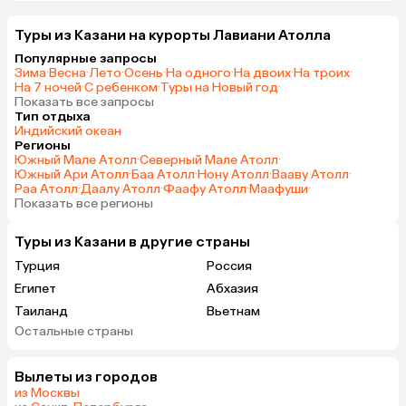
Туры из Казани на курорты Лавиани Атолла
Популярные запросы
Зима
·
Весна
·
Лето
·
Осень
·
На одного
·
На двоих
·
На троих
·
На 7 ночей
·
С ребенком
·
Туры на Новый год
·
Показать все запросы
Тип отдыха
Индийский океан
Регионы
Южный Мале Атолл
·
Северный Мале Атолл
·
Южный Ари Атолл
·
Баа Атолл
·
Нону Атолл
·
Вааву Атолл
·
Раа Атолл
·
Даалу Атолл
·
Фаафу Атолл
·
Маафуши
·
Показать все регионы
Туры из Казани в другие страны
Турция
Россия
Египет
Абхазия
Таиланд
Вьетнам
Остальные страны
ОАЭ
Мальдивы
Грузия
Беларусь
Вылеты из городов
Армения
Шри-Ланка
из Москвы
Казахстан
Азербайджан