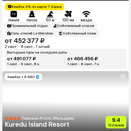
Кешбэк 4% по карте Т-Банка
линия
песок
50 м
130 км
везде
Премиальный отдых
Собственный остров
Сеть отелей Le Meridien
Собственный пляж
от 452 377 ₽
2 сент. - 9 сент., 7 ночей
Выгодные туры на соседние даты
от 491 077 ₽
от 466 456 ₽
1 сент. - 9 сент., 8 н.
1 сент. - 8 сент., 7 н.
Кешбэк
+ 6 980
Лавиани Атолл, Мальдивы
9.4
Kuredu Island Resort
13 отзывов