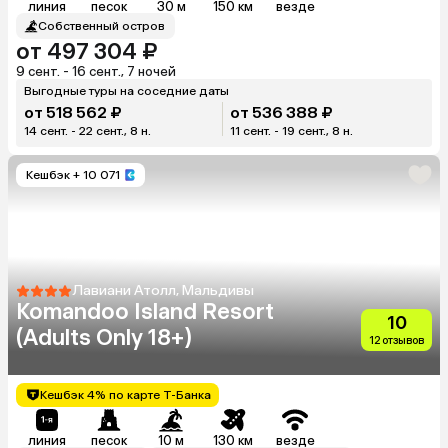
линия
песок
30 м
150 км
везде
Собственный остров
от 497 304 ₽
9 сент. - 16 сент., 7 ночей
Выгодные туры на соседние даты
от 518 562 ₽
от 536 388 ₽
14 сент. - 22 сент., 8 н.
11 сент. - 19 сент., 8 н.
Кешбэк
+ 10 071
Лавиани Атолл, Мальдивы
Komandoo Island Resort
10
(Adults Only 18+)
12 отзывов
Кешбэк 4% по карте Т-Банка
линия
песок
10 м
130 км
везде