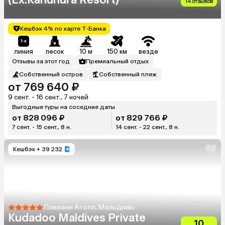
14 отзывов
Кешбэк 4% по карте Т-Банка
линия
песок
10 м
150 км
везде
Отзывы за этот год
Премиальный отдых
Собственный остров
Собственный пляж
от 769 640 ₽
9 сент. - 16 сент., 7 ночей
Выгодные туры на соседние даты
от 828 096 ₽
от 829 766 ₽
7 сент. - 15 сент., 8 н.
14 сент. - 22 сент., 8 н.
Кешбэк
+ 39 232
Лавиани Атолл, Мальдивы
Kudadoo Maldives Private
10