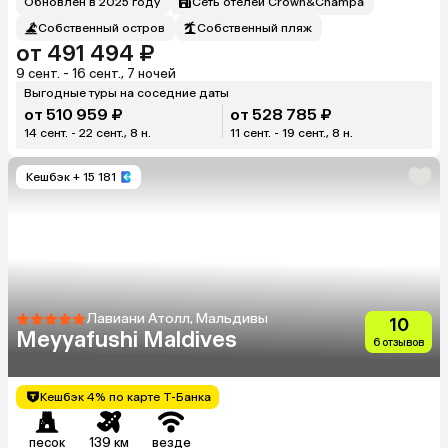
Обновлен в 2025 году
Сеть отелей Crown&Champa
Собственный остров
Собственный пляж
от 491 494 ₽
9 сент. - 16 сент., 7 ночей
Выгодные туры на соседние даты
от 510 959 ₽
от 528 785 ₽
14 сент. - 22 сент., 8 н.
11 сент. - 19 сент., 8 н.
Кешбэк
+ 15 181
Лавиани Атолл, Мальдивы
10
Meyyafushi Maldives
6 отзывов
Кешбэк 4% по карте Т-Банка
песок
139 км
везде