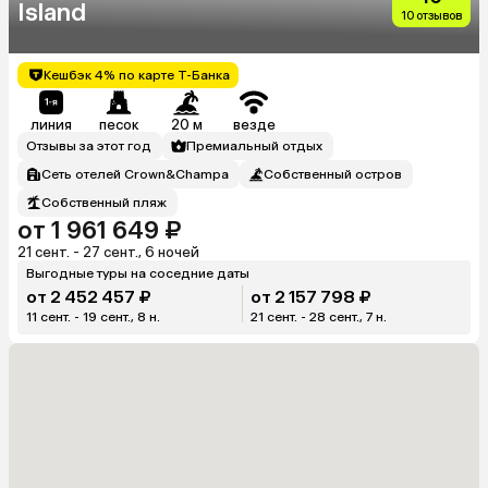
Island
10 отзывов
Кешбэк 4% по карте Т-Банка
линия
песок
20 м
везде
Отзывы за этот год
Премиальный отдых
Сеть отелей Crown&Champa
Собственный остров
Собственный пляж
от 1 961 649 ₽
21 сент. - 27 сент., 6 ночей
Выгодные туры на соседние даты
от 2 452 457 ₽
от 2 157 798 ₽
11 сент. - 19 сент., 8 н.
21 сент. - 28 сент., 7 н.