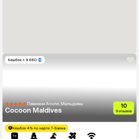
Кешбэк
+ 9 660
Лавиани Атолл, Мальдивы
10
Cocoon Maldives
9 отзывов
Кешбэк 4% по карте Т-Банка