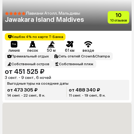
Лавиани Атолл, Мальдивы
10
Jawakara Island Maldives
10 отзывов
Кешбэк 4% по карте Т-Банка
линия
песок
50 м
61 км
везде
Премиальный отдых
Сеть отелей Crown&Champa
Собственный остров
Собственный пляж
от 451 525 ₽
3 сент. - 9 сент., 6 ночей
Выгодные туры на соседние даты
от 473 305 ₽
от 488 340 ₽
14 сент. - 22 сент., 8 н.
11 сент. - 19 сент., 8 н.