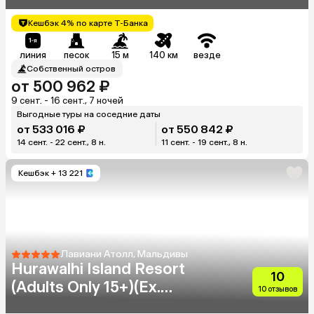
Кешбэк 4% по карте Т-Банка
линия
песок
15 м
140 км
везде
Собственный остров
от 500 962 ₽
9 сент. - 16 сент., 7 ночей
Выгодные туры на соседние даты
от 533 016 ₽
от 550 842 ₽
14 сент. - 22 сент., 8 н.
11 сент. - 19 сент., 8 н.
Кешбэк
+ 13 221
Лавиани Атолл, Мальдивы
Hurawalhi Island Resort
10
(Adults Only 15+)(Ex.
10 отзывов
Hurawalhi Resort Maldives)