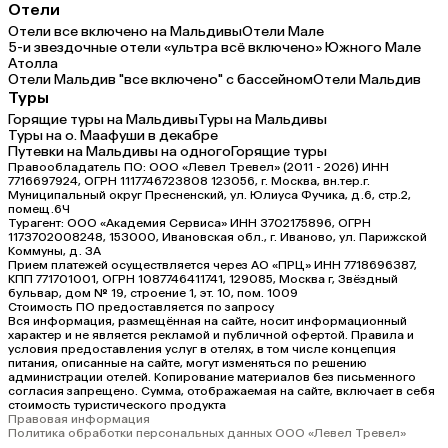
Отели
Отели все включено на Мальдивы
Отели Мале
5-и звездочные отели «ультра всё включено» Южного Мале
Атолла
Отели Мальдив "все включено" с бассейном
Отели Мальдив
Туры
Горящие туры на Мальдивы
Туры на Мальдивы
Туры на о. Маафуши в декабре
Путевки на Мальдивы на одного
Горящие туры
Правообладатель ПО: ООО «Левел Тревел» (2011 - 2026) ИНН
7716697924, ОГРН 1117746723808 123056, г. Москва, вн.тер.г.
Муниципальный округ Пресненский, ул. Юлиуса Фучика, д.6, стр.2,
помещ.6Ч
Турагент: ООО «Академия Сервиса» ИНН 3702175896, ОГРН
1173702008248, 153000, Ивановская обл., г. Иваново, ул. Парижской
Коммуны, д. ЗА
Прием платежей осуществляется через АО «ПРЦ» ИНН 7718696387,
КПП 771701001, ОГРН 1087746411741, 129085, Москва г, Звёздный
бульвар, дом № 19, строение 1, эт. 10, пом. 1009
Стоимость ПО предоставляется по запросу
Вся информация, размещённая на сайте, носит информационный
характер и не является рекламой и публичной офертой. Правила и
условия предоставления услуг в отелях, в том числе концепция
питания, описанные на сайте, могут изменяться по решению
администрации отелей. Копирование материалов без письменного
согласия запрещено. Сумма, отображаемая на сайте, включает в себя
стоимость туристического продукта
Правовая информация
Политика обработки персональных данных ООО «Левел Тревел»