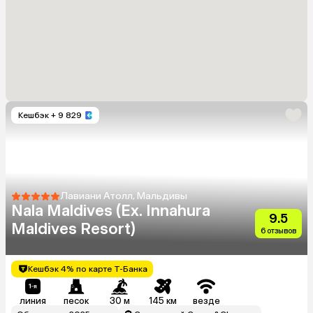
Кешбэк
+ 9 829
Лавиани Атолл, Мальдивы
Nala Maldives (Ex. Innahura
9.5
Maldives Resort)
6 отзывов
Кешбэк 4% по карте Т-Банка
линия
песок
30 м
145 км
везде